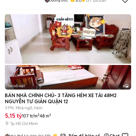
5.0
137
đã bán
Dương Đức
Tin nổi bật
5
BÁN NHÀ CHÍNH CHỦ- 3 TẦNG HẺM XE TẢI 48M2
NGUYỄN TƯ GIẢN QUẬN 12
3 PN
Nhà ngõ, hẻm
5,15 tỷ
107 tr/m²
48 m²
Tp Hồ Chí Minh
Nhà Phố Sài Gòn Giá Tốt