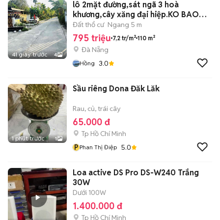
lô 2mặt đường,sát ngã 3 hoà
khương,cây xăng đại hiệp.KO BAO
GIỜ LỤT
Đất thổ cư
Ngang 5 m
795 triệu
7,2 tr/m²
110 m²
Đà Nẵng
41 giây trước
4
3.0
Hồng
Sầu riêng Dona Đăk Lăk
Rau, củ, trái cây
65.000 đ
Tp Hồ Chí Minh
1 phút trước
1
P
5.0
Phan Thị Điệp
Loa active DS Pro DS-W240 Trắng
30W
Dưới 100W
1.400.000 đ
Tp Hồ Chí Minh