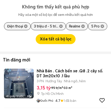
Không tìm thấy kết quả phù hợp
Hãy xóa một số bộ lọc để xem nhiều kết quả hơn
Điện thoại
3 triệu đ - 5 tri...
Realme
5 Pro
Xóa tất cả bộ lọc
Tin đăng mới
Nhà Bán . Cách bến xe .Q8 .2 cây số.
DT 3m20x10 .1 lầu
3 PN
Hướng Tây
Nhà ngõ, hẻm
3,15 tỷ
95 tr/m²
33 m²
Tp Hồ Chí Minh
41 giây trước
9
4.7
1
đã bán
Quốc Phú