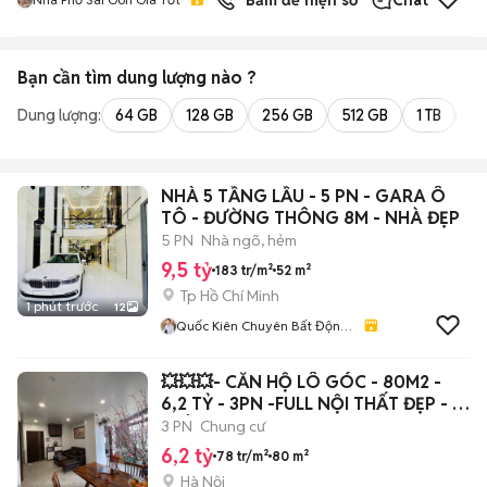
Bấm để hiện số
Chat
Bạn cần tìm
dung lượng
nào ?
Dung lượng:
64 GB
128 GB
256 GB
512 GB
1 TB
2 
NHÀ 5 TẦNG LẦU - 5 PN - GARA Ô
TÔ - ĐƯỜNG THÔNG 8M - NHÀ ĐẸP
5 PN
Nhà ngõ, hẻm
9,5 tỷ
183 tr/m²
52 m²
Tp Hồ Chí Minh
1 phút trước
12
Quốc Kiên Chuyên Bất Động
Sản Sài Gòn. Gò Vấp. Tân
Bình. Phú Nhuận
💥💥💥- CĂN HỘ LÔ GÓC - 80M2 -
6,2 TỶ - 3PN -FULL NỘI THẤT ĐẸP - Ở
LUÔN.
3 PN
Chung cư
6,2 tỷ
78 tr/m²
80 m²
Hà Nội