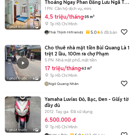
Thoáng Ngay Phan Đăng Lưu Ngã Tư
Phú Nhuận
1 PN
Căn hộ dịch vụ, mini
4,5 triệu/tháng
35 m²
Tp Hồ Chí Minh
1 phút trước
7
5.0
6
đã bán
Thái Thịnh Hifriendz
Cho thuê nhà mặt tiền Bùi Quang Là 1
trệt 2 lầu, 100m ra chợ Phạm
5 PN
Nhà mặt phố, mặt tiền
17 triệu/tháng
62 m²
Tp Hồ Chí Minh
1 phút trước
6
Ngô Quang Nhân
Yamaha Luvias Đỏ, Bạc, Đen - Giấy tờ
đầy đủ
2012
Tay ga
Đã sử dụng
6.500.000 đ
Tp Hồ Chí Minh
1 phút trước
7