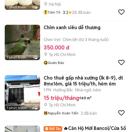
Hà Nội
1 phút trước
5
T
3.2
28
đã bán
Tôm Tít
Chim xanh siêu dễ thương
Chim Vẹt
Chim lớn (từ 3 tháng tuổi)
350.000 đ
Tp Hồ Chí Minh
1 phút trước
1
Q
Quân Bảo
Cho thuê gấp nhà xưởng (lk 8-9), dt
8mx16m, giá 15 triệu/th, hẻm 6m
1 PN
Hướng Bắc
Nhà ngõ, hẻm
15 triệu/tháng
160 m²
Tp Hồ Chí Minh
1 phút trước
6
N
2
đã bán
Nguyễn Xuân Tiến
🔥Căn Hộ Mới Bancol/Cửa Sổ