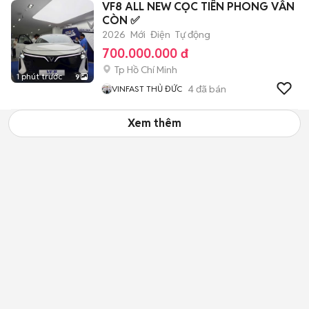
VF8 ALL NEW CỌC TIÊN PHONG VẪN
CÒN ✅
2026
Mới
Điện
Tự động
700.000.000 đ
Tp Hồ Chí Minh
1 phút trước
9
4
đã bán
VINFAST THỦ ĐỨC
Xem thêm