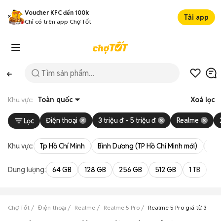
Voucher KFC đến 100k
Tải app
Chỉ có trên app Chợ Tốt
Khu vực:
Toàn quốc
Xoá lọc
Điện thoại
3 triệu đ - 5 triệu đ
Realme
Lọc
Khu vực:
Tp Hồ Chí Minh
Bình Dương (TP Hồ Chí Minh mới)
Bà 
Dung lượng:
64 GB
128 GB
256 GB
512 GB
1 TB
2 
Chợ Tốt
Điện thoại
Realme
Realme 5 Pro
Realme 5 Pro giá từ 3 triệu