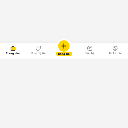
Trang chủ
Quản lý tin
Liên hệ
Tài khoản
Đăng tin
109.000 Bình chọn
Tải ứng dụng Chợ Tốt