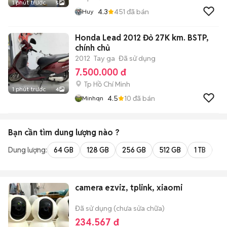
1 phút trước
5
4.3
451
đã bán
Huy
Honda Lead 2012 Đỏ 27K km. BSTP,
chính chủ
2012
Tay ga
Đã sử dụng
7.500.000 đ
Tp Hồ Chí Minh
1 phút trước
4
4.5
10
đã bán
Minhqn
Bạn cần tìm
dung lượng
nào ?
Dung lượng:
64 GB
128 GB
256 GB
512 GB
1 TB
2 
camera ezviz, tplink, xiaomi
Đã sử dụng (chưa sửa chữa)
234.567 đ