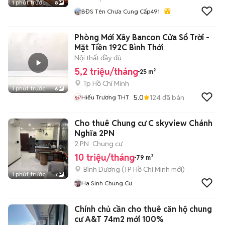
1 phút trước
8
BĐS Tên Chưa Cung Cấp491
Phòng Mới Xây Bancon Cửa Sổ Trời -
Mặt Tiền 192C Bình Thới
Nội thất đầy đủ
5,2 triệu/tháng
25 m²
Tp Hồ Chí Minh
1 phút trước
6
5.0
124
đã bán
Hiếu Trương THT
Cho thuê Chung cư C skyview Chánh
Nghĩa 2PN
2 PN
Chung cư
10 triệu/tháng
79 m²
Bình Dương
(
TP Hồ Chí Minh
mới)
1 phút trước
7
Ha Sinh Chung Cư
Chính chủ cần cho thuê căn hộ chung
cư A&T 74m2 mới 100%