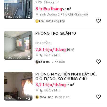
2 PN
Chung cư
8 triệu/tháng
74 m²
Bình Dương
(
TP Hồ Chí Minh
mới)
1 phút trước
5
T
Tên Chưa Cung Cấp
PHÒNG TRỌ QUẬN 10
Nhà trống
2,8 triệu/tháng
20 m²
Tp Hồ Chí Minh
1 phút trước
7
7
đã bán
Tố Trâm
PHÒNG 14M2, TIỆN NGHI ĐẦY ĐỦ,
GIỜ TỰ DO, KO CHUNG CHỦ
3,2 triệu/tháng
14 m²
Tp Hồ Chí Minh
Đ
15
đã bán
Đông Phát
1 phút trước
6