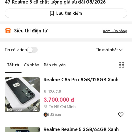
47 Realme 5 cũ chất lượng giá ưu đãi 08/2026
Lưu tìm kiếm
Siêu thị điện tử
Xem Cửa hàng
Tin có video
Tin mới nhất
Tất cả
Cá nhân
Bán chuyên
Realme C85 Pro 8GB/128GB Xanh
5
128 GB
3.700.000 đ
Tp Hồ Chí Minh
hôm qua
3
1
đã bán
Realme Realme 5 3GB/64GB Xanh