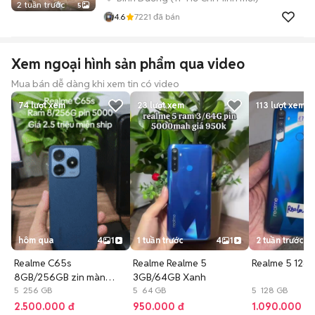
2 tuần trước
5
4.6
7221
đã bán
Xem ngoại hình sản phẩm qua video
Mua bán dễ dàng khi xem tin có video
74
lượt xem
23
lượt xem
113
lượt xem
hôm qua
4
1
1 tuần trước
4
1
2 tuần trước
Realme C65s
Realme Realme 5
Realme 5 128
8GB/256GB zin màn
3GB/64GB Xanh
mượt pin khỏe
5 256 GB
5 64 GB
5 128 GB
2.500.000 đ
950.000 đ
1.090.000 đ