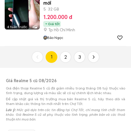
mới
5
32 GB
1.200.000 đ
Giá tốt
4 tuần trước
4
Tp Hồ Chí Minh
Bảo Ngọc
1
2
3
Giá Realme 5 cũ 08/2026
Giá điện thoại Realme 5 cũ đã giảm nhiều trong tháng 08 tuỳ thuộc vào
tình trạng, dung lượng và màu sắc sẽ có sự chênh lệch khác nhau.
Để cập nhật giá và thị trường mua bán Realme 5 cũ, hãy theo dõi và
tham khảo các thông tin mới nhất trên Chợ Tốt.
Lưu ý:
Mức giá dựa trên các tin đăng tại Chợ Tốt, chỉ mang tính chất tham
khảo. Giá Realme 5 cũ sẽ phụ thuộc vào tình trạng, phiên bản và các thoả
thuận khi mua bán.
Mua bán Realme 5 cũ