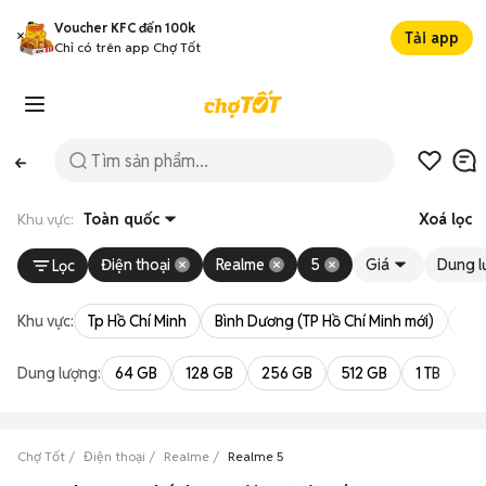
Voucher KFC đến 100k
Tải app
Chỉ có trên app Chợ Tốt
Khu vực:
Toàn quốc
Xoá lọc
Điện thoại
Realme
5
Giá
Dung l
Lọc
Khu vực:
Tp Hồ Chí Minh
Bình Dương (TP Hồ Chí Minh mới)
Bà 
Dung lượng:
64 GB
128 GB
256 GB
512 GB
1 TB
2 
Chợ Tốt
Điện thoại
Realme
Realme 5