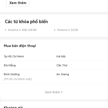
Xem thêm
Chợ Tốt có 47 tin đăng bán, mua Realme 5 cũ với nhiều khoảng giá giúp
người dùng dễ dàng tìm kiếm và so sánh giá cả.
Top 2 khoảng giá có nhiều tin mua bán Realme 5 nhất
Các từ khóa phổ biến
Realme 5 giá dưới 2 triệu
: 34 điện thoại
Realme 5 4GB 128GB
Realme 5 32GB
Realme 5 giá 3 - 5 triệu
: 7 điện thoại
Chợ Tốt - Nơi mua bán Realme 5 cũ giá tốt nhất!
Mua bán điện thoại
Tp Hồ Chí Minh
Hà Nội
Đà Nẵng
Cần Thơ
Bình Dương
An Giang
(
TP Hồ Chí Minh
mới)
Xem thêm
Khoảng giá