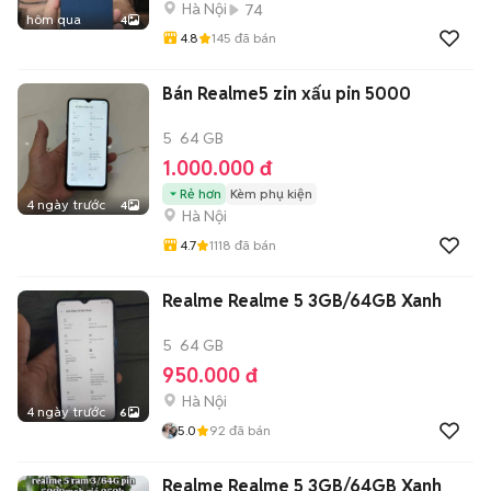
Hà Nội
74
hôm qua
4
4.8
145
đã bán
Bán Realme5 zin xấu pin 5000
5
64 GB
1.000.000 đ
Rẻ hơn
Kèm phụ kiện
4 ngày trước
4
Hà Nội
4.7
1118
đã bán
Realme Realme 5 3GB/64GB Xanh
5
64 GB
950.000 đ
Hà Nội
4 ngày trước
6
5.0
92
đã bán
Realme Realme 5 3GB/64GB Xanh