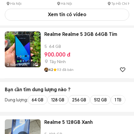
Hà Nội
Hà Nội
Tp Hồ Chí Mi
Xem tin có video
Realme Realme 5 3GB 64GB Tím
5
64 GB
900.000 đ
Tây Ninh
2 tuần trước
3
4.2
113
đã bán
Bạn cần tìm
dung lượng
nào ?
Dung lượng:
64 GB
128 GB
256 GB
512 GB
1 TB
2 
Realme 5 128GB Xanh