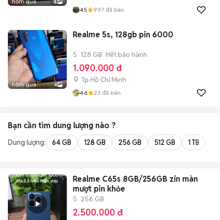
hôm qua
6
4.5
997
đã bán
Realme 5s, 128gb pin 6000
5
128 GB
Hết bảo hành
1.090.000 đ
Tp Hồ Chí Minh
hôm qua
4
4.6
23
đã bán
Bạn cần tìm
dung lượng
nào ?
Dung lượng:
64 GB
128 GB
256 GB
512 GB
1 TB
2 
Realme C65s 8GB/256GB zin màn
mượt pin khỏe
5
256 GB
2.500.000 đ