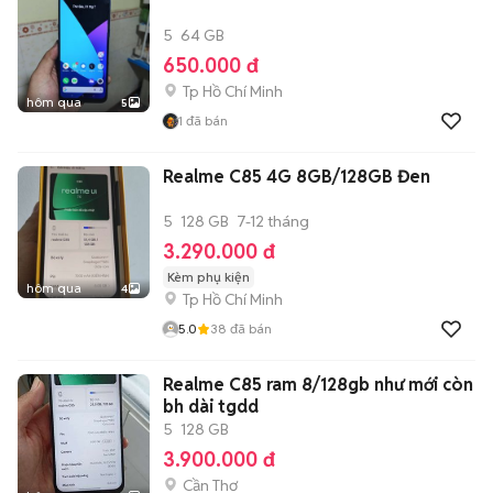
5
64 GB
650.000 đ
Tp Hồ Chí Minh
hôm qua
5
1
đã bán
Realme C85 4G 8GB/128GB Đen
5
128 GB
7-12 tháng
3.290.000 đ
Kèm phụ kiện
hôm qua
4
Tp Hồ Chí Minh
5.0
38
đã bán
Realme C85 ram 8/128gb như mới còn
bh dài tgdd
5
128 GB
3.900.000 đ
Cần Thơ