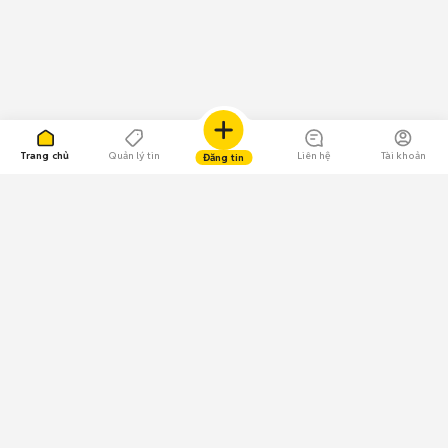
Trang chủ
Quản lý tin
Liên hệ
Tài khoản
Đăng tin
109.000 Bình chọn
Tải ứng dụng Chợ Tốt
Về Chợ Tốt
Quy chế sàn