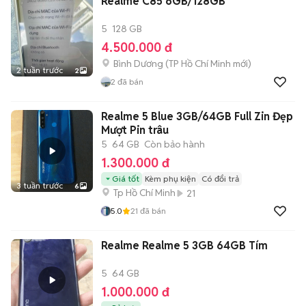
Realme C85 6GB/128GB
5
128 GB
4.500.000 đ
Bình Dương
(
TP Hồ Chí Minh
mới)
2 tuần trước
2
2
đã bán
Realme 5 Blue 3GB/64GB Full Zin Đẹp
Mượt Pin trâu
5
64 GB
Còn bảo hành
1.300.000 đ
Giá tốt
Kèm phụ kiện
Có đổi trả
3 tuần trước
6
Tp Hồ Chí Minh
21
5.0
21
đã bán
Realme Realme 5 3GB 64GB Tím
5
64 GB
1.000.000 đ