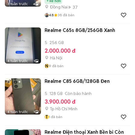
Rẻ hơn
3 tuần trước
4
Đồng Nai
37
4.8
38
đã bán
Realme C65s 8GB/256GB Xanh
5
256 GB
2.000.000 đ
Hà Nội
4 tuần trước
1
N
9
đã bán
Realme C85 6GB/128GB Đen
5
128 GB
Còn bảo hành
3.900.000 đ
Tp Hồ Chí Minh
4 tuần trước
1
T
1
đã bán
Realme Điện thoại Xanh Bền bỉ Còn