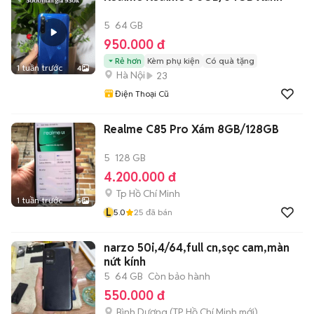
5
64 GB
950.000 đ
Rẻ hơn
Kèm phụ kiện
Có quà tặng
1 tuần trước
4
Hà Nội
23
Điện Thoại Cũ
Realme C85 Pro Xám 8GB/128GB
5
128 GB
4.200.000 đ
Tp Hồ Chí Minh
1 tuần trước
5
L
5.0
25
đã bán
narzo 50i,4/64,full cn,sọc cam,màn
nứt kính
5
64 GB
Còn bảo hành
550.000 đ
Bình Dương
(
TP Hồ Chí Minh
mới)