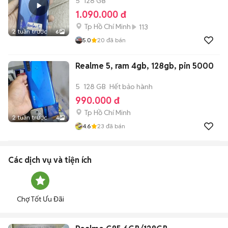
5
128 GB
1.090.000 đ
Tp Hồ Chí Minh
113
2 tuần trước
6
5.0
20
đã bán
Realme 5, ram 4gb, 128gb, pin 5000
5
128 GB
Hết bảo hành
990.000 đ
Tp Hồ Chí Minh
2 tuần trước
4
4.6
23
đã bán
Các dịch vụ và tiện ích
Chợ Tốt Ưu Đãi