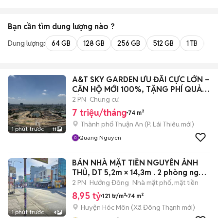
Bạn cần tìm
dung lượng
nào ?
Dung lượng:
64 GB
128 GB
256 GB
512 GB
1 TB
2 
A&T SKY GARDEN ƯU ĐÃI CỰC LỚN –
CĂN HỘ MỚI 100%, TẶNG PHÍ QUẢN
LÝ 💥
2 PN
Chung cư
7 triệu/tháng
74 m²
Thành phố Thuận An
(
P. Lái Thiêu
mới)
1 phút trước
11
Quang Nguyen
BÁN NHÀ MẶT TIỀN NGUYỄN ẢNH
THỦ, DT 5,2m × 14,3m . 2 phòng ngủ,2
wc
2 PN
Hướng Đông
Nhà mặt phố, mặt tiền
8,95 tỷ
121 tr/m²
74 m²
Huyện Hóc Môn
(
Xã Đông Thạnh
mới)
1 phút trước
4