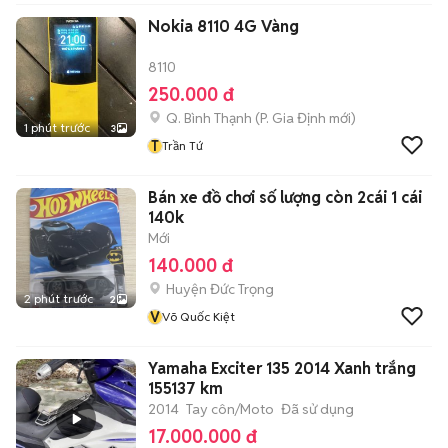
Nokia 8110 4G Vàng
8110
250.000 đ
Q. Bình Thạnh
(
P. Gia Định
mới)
1 phút trước
3
T
Trần Tứ
Bán xe đồ chơi số lượng còn 2cái 1 cái
140k
Mới
140.000 đ
Huyện Đức Trọng
2 phút trước
2
V
Võ Quốc Kiệt
Yamaha Exciter 135 2014 Xanh trắng
155137 km
2014
Tay côn/Moto
Đã sử dụng
17.000.000 đ