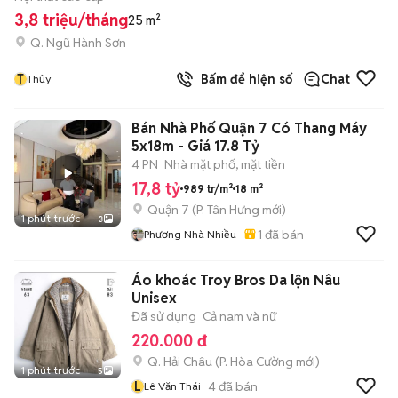
3,8 triệu/tháng
25 m²
Q. Ngũ Hành Sơn
T
Bấm để hiện số
Chat
Thủy
Bán Nhà Phố Quận 7 Có Thang Máy
5x18m - Giá 17.8 Tỷ
4 PN
Nhà mặt phố, mặt tiền
17,8 tỷ
989 tr/m²
18 m²
Quận 7
(
P. Tân Hưng
mới)
1 phút trước
3
1
đã bán
Phương Nhà Nhiều
Áo khoác Troy Bros Da lộn Nâu
Unisex
Đã sử dụng
Cả nam và nữ
220.000 đ
Q. Hải Châu
(
P. Hòa Cường
mới)
1 phút trước
5
L
4
đã bán
Lê Văn Thái