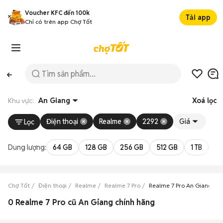
Voucher KFC đến 100k
Tải app
Chỉ có trên app Chợ Tốt
Khu vực:
An Giang
Xoá lọc
Điện thoại
Realme
2292
Giá
Lọc
Dung lượng:
64 GB
128 GB
256 GB
512 GB
1 TB
2 
Chợ Tốt
Điện thoại
Realme
Realme 7 Pro
Realme 7 Pro An Giang
0 Realme 7 Pro cũ An Giang chính hãng