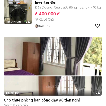
Inverter Đen
Đã sử dụng
Cửa trước (lồng ngang)
> 10 kg
6.400.000 đ
Q. Lê Chân
1 phút trước
2
Rose Thu
Tin nổi bật
7
+
2
Cho thuê phòng ban công đầy đủ tiện nghi
Nội thất cao cấp