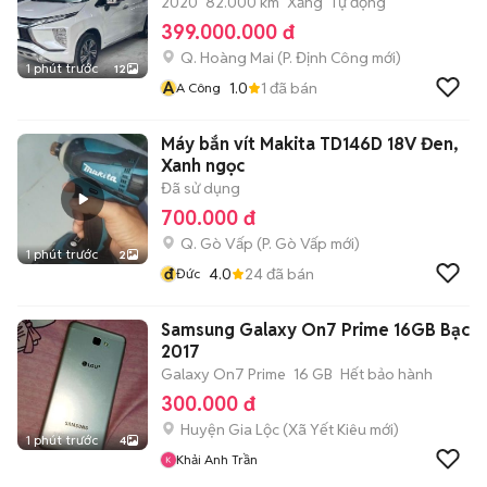
2020
82.000 km
Xăng
Tự động
399.000.000 đ
Q. Hoàng Mai
(
P. Định Công
mới)
1 phút trước
12
A
1.0
1
đã bán
A Công
Máy bắn vít Makita TD146D 18V Đen,
Xanh ngọc
Đã sử dụng
700.000 đ
Q. Gò Vấp
(
P. Gò Vấp
mới)
1 phút trước
2
đ
4.0
24
đã bán
Đức
Samsung Galaxy On7 Prime 16GB Bạc
2017
Galaxy On7 Prime
16 GB
Hết bảo hành
300.000 đ
Huyện Gia Lộc
(
Xã Yết Kiêu
mới)
1 phút trước
4
Khải Anh Trần