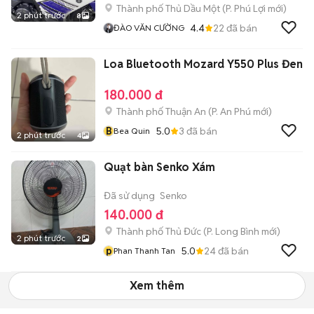
Thành phố Thủ Dầu Một
(
P. Phú Lợi
mới)
2 phút trước
8
4.4
22
đã bán
ĐÀO VĂN CƯỜNG
Loa Bluetooth Mozard Y550 Plus Đen
180.000 đ
Thành phố Thuận An
(
P. An Phú
mới)
B
5.0
3
đã bán
Bea Quin
2 phút trước
4
Quạt bàn Senko Xám
Đã sử dụng
Senko
140.000 đ
Thành phố Thủ Đức
(
P. Long Bình
mới)
2 phút trước
2
p
5.0
24
đã bán
Phan Thanh Tan
Xem thêm