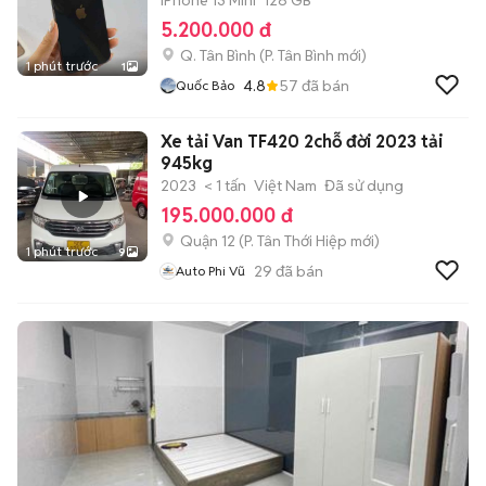
iPhone 13 Mini
128 GB
5.200.000 đ
Q. Tân Bình
(
P. Tân Bình
mới)
1 phút trước
1
4.8
57
đã bán
Quốc Bảo
Xe tải Van TF420 2chỗ đời 2023 tải
945kg
2023
< 1 tấn
Việt Nam
Đã sử dụng
195.000.000 đ
Quận 12
(
P. Tân Thới Hiệp
mới)
1 phút trước
9
29
đã bán
Auto Phi Vũ