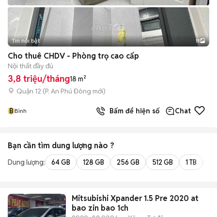
Tin nổi bật
11
+
2
Cho thuê CHDV - Phòng trọ cao cấp
Nội thất đầy đủ
3,8 triệu/tháng
18 m²
Quận 12
(
P. An Phú Đông
mới)
B
Bấm để hiện số
Chat
Bình
Bạn cần tìm
dung lượng
nào ?
Dung lượng:
64 GB
128 GB
256 GB
512 GB
1 TB
2 
Mitsubishi Xpander 1.5 Pre 2020 at
bao zin bao 1ch