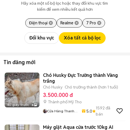
Hãy xóa một số bộ lọc hoặc thay đổi khu vực tìm 
kiếm để xem nhiều kết quả hơn
Điện thoại
Realme
7 Pro
Đổi khu vực
Xóa tất cả bộ lọc
Tin đăng mới
Chó Husky Đực Trưởng thành Vàng
trắng
Chó Husky
Chó trưởng thành (hơn 1 tuổi)
3.500.000 đ
Thành phố Mỹ Tho
40 giây trước
6
1592
đã
5.0
Cửa Hàng Thanh
bán
Nhân
Máy giặt Aqua cửa trước 10kg AI