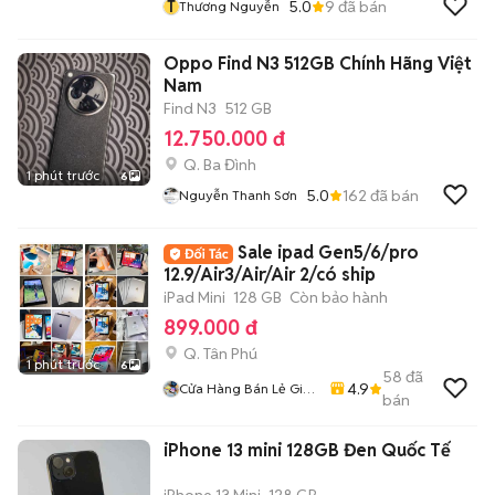
T
5.0
9
đã bán
Thương Nguyễn
Oppo Find N3 512GB Chính Hãng Việt
Nam
Find N3
512 GB
12.750.000 đ
Q. Ba Đình
1 phút trước
6
5.0
162
đã bán
Nguyễn Thanh Sơn
Sale ipad Gen5/6/pro
12.9/Air3/Air/Air 2/có ship
iPad Mini
128 GB
Còn bảo hành
899.000 đ
Q. Tân Phú
1 phút trước
6
58
đã
4.9
Cửa Hàng Bán Lẻ Giá
bán
Sỉ Ship Tận Nhà
iPhone 13 mini 128GB Đen Quốc Tế