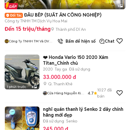
Tin nổi bật
5
ĐẦU BẾP (SUẤT ĂN CÔNG NGHIỆP)
Công ty TNHH TM Dịch Vụ Hoa Mai
Đến 15 triệu/tháng
Thành phố Dĩ An
Bấm để hiện số
Chat
Công Ty TNHH TM Và DV
Hoa Mai
❤️ Honda Vario 150 2020 Xám
Titan_Chính chủ
2020
Tay ga
Đã sử dụng
33.000.000 đ
Q. Thanh Khê
1 phút trước
8
1027
đã
4.7
Cửa Hàng Nguyễn King
bán
159 Đỗ Quang
nghĩ quán thanh lý Senko 2 dây chính
hãng mới đẹp
Đã sử dụng
Senko
245.000 đ