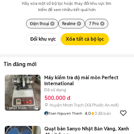
Hãy xóa một số bộ lọc hoặc thay đổi khu vực tìm 
kiếm để xem nhiều kết quả hơn
Điện thoại
Realme
7 Pro
Đổi khu vực
Xóa tất cả bộ lọc
Tin đăng mới
Máy kiểm tra độ mài mòn Perfect
International
Đã sử dụng
500.000 đ
Huyện Nhơn Trạch
(
Xã Phước An
mới)
1 phút trước
1
4.0
3
đã bán
Toan Nguyen Thanh
Quạt bàn Sanyo Nhật Bản Vàng, Xanh