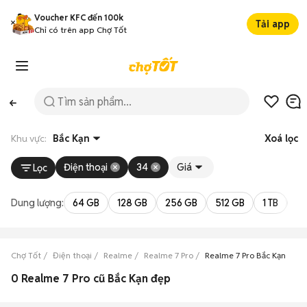
Voucher KFC đến 100k
Tải app
Chỉ có trên app Chợ Tốt
Khu vực:
Bắc Kạn
Xoá lọc
Điện thoại
34
Giá
Lọc
Dung lượng:
64 GB
128 GB
256 GB
512 GB
1 TB
2 
Chợ Tốt
Điện thoại
Realme
Realme 7 Pro
Realme 7 Pro Bắc Kạn
0 Realme 7 Pro cũ Bắc Kạn đẹp