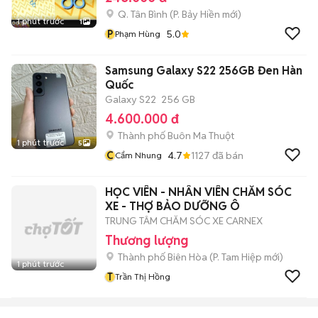
Q. Tân Bình
(
P. Bảy Hiền
mới)
1 phút trước
1
P
5.0
Phạm Hùng
Samsung Galaxy S22 256GB Đen Hàn
Quốc
Galaxy S22
256 GB
4.600.000 đ
Thành phố Buôn Ma Thuột
1 phút trước
5
C
4.7
1127
đã bán
Cẩm Nhung
HỌC VIÊN - NHÂN VIÊN CHĂM SÓC
XE - THỢ BẢO DƯỠNG Ô
TRUNG TÂM CHĂM SÓC XE CARNEX
Thương lượng
Thành phố Biên Hòa
(
P. Tam Hiệp
mới)
1 phút trước
T
Trần Thị Hồng