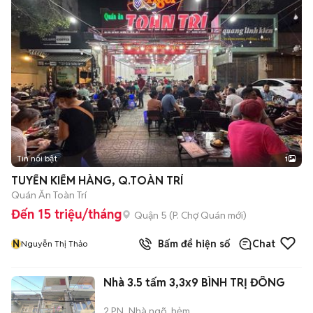
Tin nổi bật
1
TUYỂN KIỂM HÀNG, Q.TOÀN TRÍ
Quán Ăn Toàn Trí
Đến 15 triệu/tháng
Quận 5
(
P. Chợ Quán
mới)
N
Bấm để hiện số
Chat
Nguyễn Thị Thảo
Nhà 3.5 tấm 3,3x9 BÌNH TRỊ ĐÔNG
2 PN
Nhà ngõ, hẻm