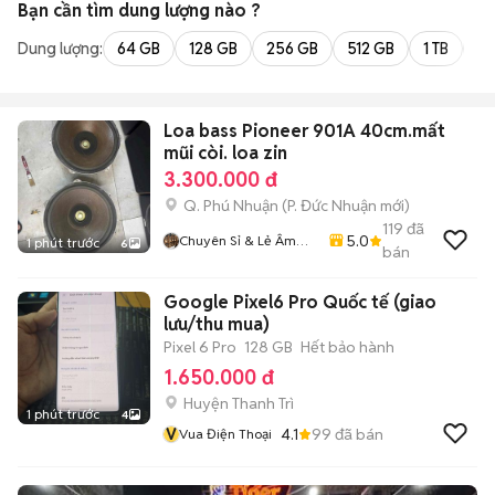
Bạn cần tìm
dung lượng
nào ?
Dung lượng:
64 GB
128 GB
256 GB
512 GB
1 TB
2 
Loa bass Pioneer 901A 40cm.mất
mũi còi. loa zin
3.300.000 đ
Q. Phú Nhuận
(
P. Đức Nhuận
mới)
119
đã
5.0
Chuyên Sỉ & Lẻ Âm
1 phút trước
6
bán
Thanh Bãi Toàn Quốc
Google Pixel6 Pro Quốc tế (giao
lưu/thu mua)
Pixel 6 Pro
128 GB
Hết bảo hành
1.650.000 đ
Huyện Thanh Trì
1 phút trước
4
V
4.1
99
đã bán
Vua Điện Thoại