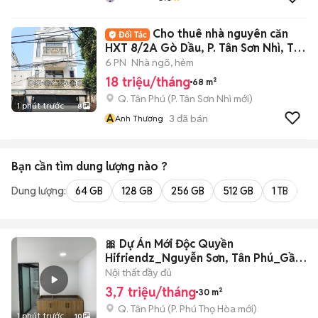
Cho thuê nhà nguyên căn
HXT 8/2A Gò Dầu, P. Tân Sơn Nhì, Tân
Phú
6 PN
Nhà ngõ, hẻm
18 triệu/tháng
68 m²
Q. Tân Phú
(
P. Tân Sơn Nhì
mới)
1 phút trước
8
A
3
đã bán
Anh Thương
Bạn cần tìm
dung lượng
nào ?
Dung lượng:
64 GB
128 GB
256 GB
512 GB
1 TB
2 
🎀 Dự Án Mới Độc Quyền
Hifriendz_Nguyễn Sơn, Tân Phú_Gần
Đh Văn Hiến
Nội thất đầy đủ
3,7 triệu/tháng
30 m²
Q. Tân Phú
(
P. Phú Thọ Hòa
mới)
1 phút trước
10