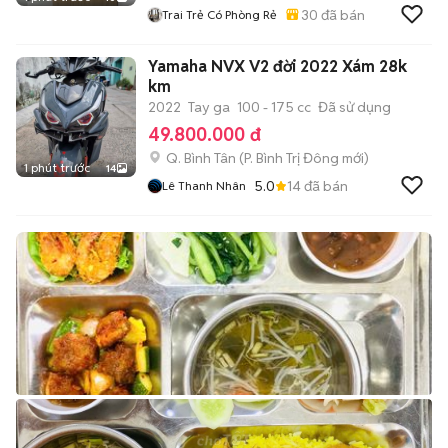
30
đã bán
Trai Trẻ Có Phòng Rẻ
Yamaha NVX V2 đời 2022 Xám 28k
km
2022
Tay ga
100 - 175 cc
Đã sử dụng
49.800.000 đ
Q. Bình Tân
(
P. Bình Trị Đông
mới)
1 phút trước
14
5.0
14
đã bán
Lê Thanh Nhân