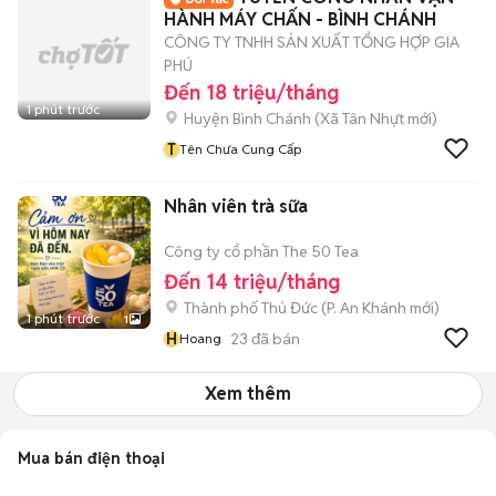
HÀNH MÁY CHẤN - BÌNH CHÁNH
CÔNG TY TNHH SẢN XUẤT TỔNG HỢP GIA
PHÚ
Đến 18 triệu/tháng
1 phút trước
Huyện Bình Chánh
(
Xã Tân Nhựt
mới)
T
Tên Chưa Cung Cấp
Nhân viên trà sữa
Công ty cổ phần The 50 Tea
Đến 14 triệu/tháng
Thành phố Thủ Đức
(
P. An Khánh
mới)
1 phút trước
1
H
23
đã bán
Hoang
Xem thêm
Mua bán điện thoại