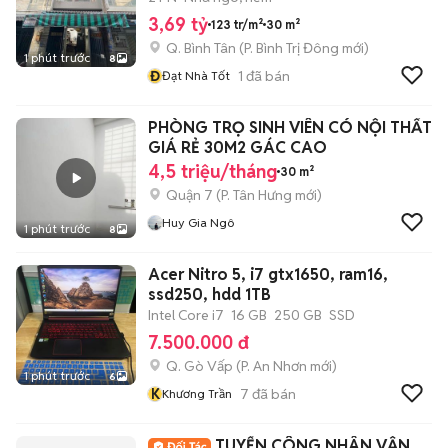
3,69 tỷ
123 tr/m²
30 m²
Q. Bình Tân
(
P. Bình Trị Đông
mới)
1 phút trước
8
Đ
1
đã bán
Đạt Nhà Tốt
PHÒNG TRỌ SINH VIÊN CÓ NỘI THẤT
GIÁ RẺ 30M2 GÁC CAO
4,5 triệu/tháng
30 m²
Quận 7
(
P. Tân Hưng
mới)
Huy Gia Ngô
1 phút trước
8
Acer Nitro 5, i7 gtx1650, ram16,
ssd250, hdd 1TB
Intel Core i7
16 GB
250 GB
SSD
7.500.000 đ
Q. Gò Vấp
(
P. An Nhơn
mới)
1 phút trước
6
K
7
đã bán
Khương Trần
TUYỂN CÔNG NHÂN VẬN