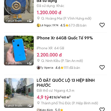
đã sử dụng
Đã sử dụng
Khác
1.200.000 đ
Q. Hoàng Mai
(
P. Vĩnh Hưng
mới)
1 phút trước
6
L
4.5
673
đã bán
Lê Ngọc 1974
iPhone Xr 64GB Quốc Tế 99%
iPhone XR
64 GB
2.200.000 đ
Q. Ninh Kiều
(
P. Tân An
mới)
1 phút trước
6
4.6
1111
đã bán
Ty Xperia
LÔ ĐẤT QUỐC LỘ 13 HIỆP BÌNH
PHƯỚC
Đất thổ cư
Ngang 4,3 m
4,9 tỷ
82 tr/m²
60 m²
Thành phố Thủ Đức
(
P. Hiệp Bình
mới)
1 phút trước
3
5.0
Kiên Bình