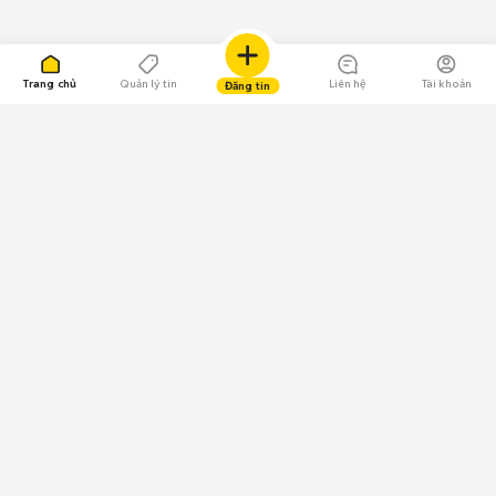
Trang chủ
Quản lý tin
Liên hệ
Tài khoản
Đăng tin
109.000 Bình chọn
Tải ứng dụng Chợ Tốt
Về Chợ Tốt
Quy chế sàn
Chính sách bảo mật
Giải quyết tranh chấp
CÔNG TY TNHH CHỢ TỐT - Người đại diện theo pháp luật:
Nguyễn Trọng Tấn; GPDKKD: 0312120782 do Sở KH & ĐT TP.HCM cấp ngày
11/01/2013;
GPMXH: 185/GP-BTTTT do Bộ Thông tin và Truyền thông
cấp ngày 09/07/2024 - Chịu trách nhiệm