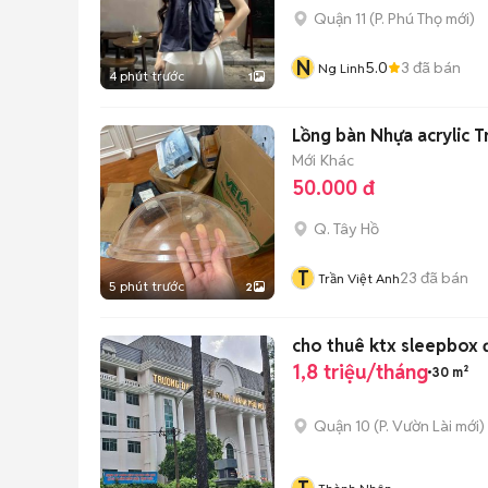
Quận 11
(
P. Phú Thọ
mới)
N
5.0
3
đã bán
Ng Linh
4 phút trước
1
Lồng bàn Nhựa acrylic T
Mới
Khác
50.000 đ
Q. Tây Hồ
T
23
đã bán
Trần Việt Anh
5 phút trước
2
cho thuê ktx sleepbox 
1,8 triệu/tháng
30 m²
Quận 10
(
P. Vườn Lài
mới)