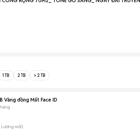
AN CÔNG RỘNG 70M2_ TONE GỖ SANG_ NGAY ĐÀI TRUYỀ
1 TB
2 TB
> 2 TB
B Vàng đồng Mất Face ID
tháng
 Lương
mới)