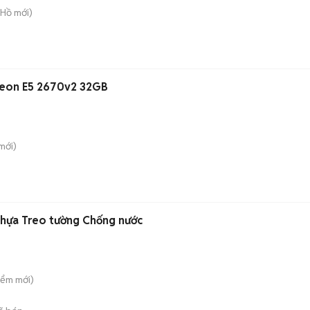
 Hồ
mới)
eon E5 2670v2 32GB
mới)
Nhựa Treo tường Chống nước
iểm
mới)