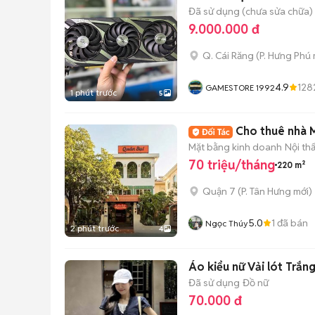
Đã sử dụng (chưa sửa chữa)
9.000.000 đ
Q. Cái Răng
(
P. Hưng Phú
4.9
128
GAMESTORE 1992
1 phút trước
5
Cho thuê nhà 
Mặt bằng kinh doanh
Nội th
70 triệu/tháng
220 m²
Quận 7
(
P. Tân Hưng
mới)
5.0
1
đã bán
Ngọc Thúy
2 phút trước
4
Áo kiểu nữ Vải lót Trắn
Đã sử dụng
Đồ nữ
70.000 đ