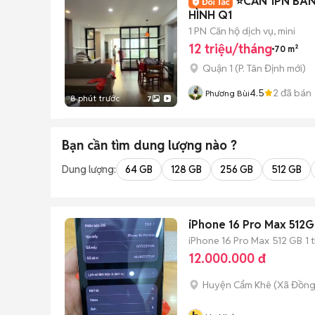
⭐️CĂN 1PN B
HÌNH Q1
1 PN
Căn hộ dịch vụ, mini
12 triệu/tháng
70 m²
Quận 1
(
P. Tân Định
mới)
4.5
2
đã bán
Phương Bùi
8 phút trước
7
Bạn cần tìm
dung lượng
nào ?
Dung lượng:
64 GB
128 GB
256 GB
512 GB
iPhone 16 Pro Max 512G
iPhone 16 Pro Max
512 GB
1 
12.000.000 đ
Huyện Cẩm Khê
(
Xã Đồng