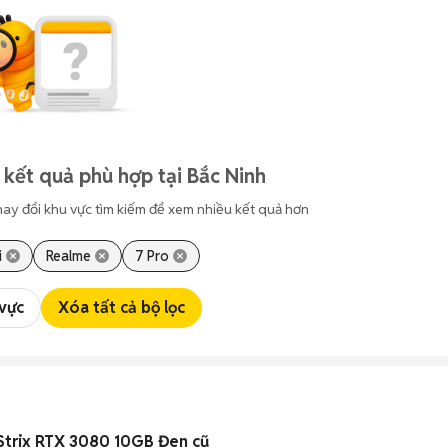
 kết quả phù hợp tại Bắc Ninh
hay đổi khu vực tìm kiếm để xem nhiều kết quả hơn
i
Realme
7 Pro
 vực
Xóa tất cả bộ lọc
Strix RTX 3080 10GB Đen cũ