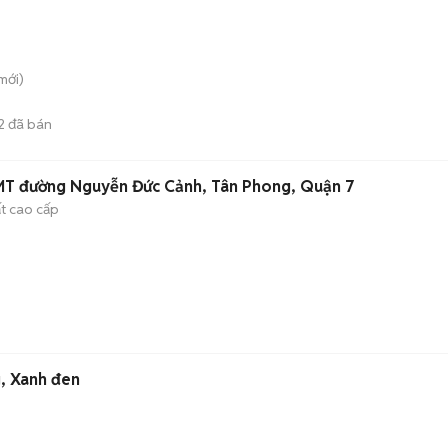
mới)
2
đã bán
MT đường Nguyễn Đức Cảnh, Tân Phong, Quận 7
ất cao cấp
g, Xanh đen