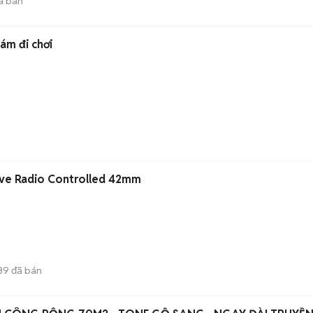
ã bán
ám đi chơi
ive Radio Controlled 42mm
39
đã bán