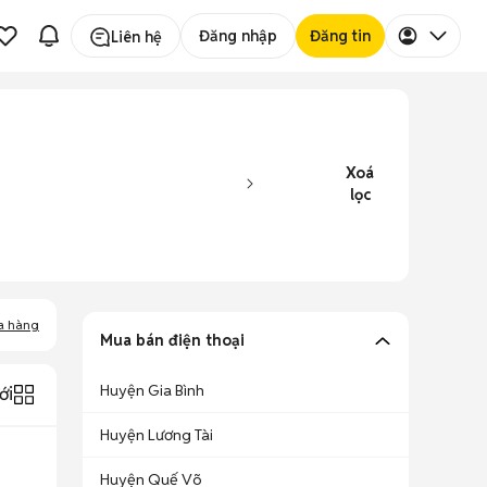
Đăng nhập
Đăng tin
Liên hệ
Xoá
lọc
a hàng
Mua bán điện thoại
Huyện Gia Bình
ới
Huyện Lương Tài
Huyện Quế Võ