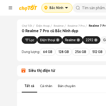
Bắc Ninh
Chợ Tốt
Điện thoại
Realme
Realme 7 Pro
Realme 7 Pr
0 Realme 7 Pro cũ Bắc Ninh đẹp
Lọc
Điện thoại
Realme
2292
G
Dung lượng:
64 GB
128 GB
256 GB
512 GB
Siêu thị điện tử
Tất cả
Cá nhân
Bán chuyên