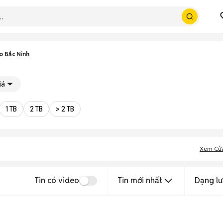
o Bắc Ninh
iá
1 TB
2 TB
> 2 TB
Xem Cử
Tin có video
Tin mới nhất
Dạng lư