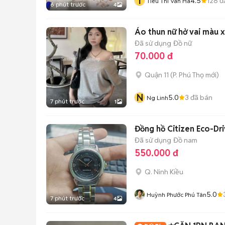
T
4.5
128
đ
Tieu Thi Van Ha
6 phút trước
4
Áo thun nữ hở vai màu x
Đã sử dụng
Đồ nữ
70.000 đ
Quận 11
(
P. Phú Thọ
mới)
N
5.0
3
đã bán
Ng Linh
7 phút trước
1
Đồng hồ Citizen Eco-Dr
Đã sử dụng
Đồ nam
550.000 đ
Q. Ninh Kiều
5.0
Huỳnh Phước Phú Tân
7 phút trước
4