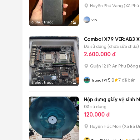
Huyện Phú Vang
(
Xã Phú
Vin
6 phút trước
3
ComboI X79 VER:AB3 X
Đã sử dụng (chưa sửa chữa)
2.600.000 đ
Quận 12
(
P. An Phú Đông
5.0
7
đã bán
TrungTPT
6 phút trước
4
Hộp đựng giấy vệ sinh 
Đã sử dụng
120.000 đ
Huyện Hóc Môn
(
Xã Bà Đ