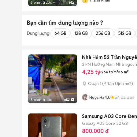
T
Thành Nhân
5 phút trước
9
Bạn cần tìm
dung lượng
nào ?
Dung lượng:
64 GB
128 GB
256 GB
512 GB
Nhà Hẻm 52 Trần Nguyê
2 PN
Hướng Nam
Nhà ngõ, 
4,25 tỷ
266 tr/m²
16 m²
Quận 1
(
P. Tân Định
mới)
4.0
54
đã bán
Ngọc Hà
5 phút trước
11
Samsung A03 Core Đen
Galaxy A03 Core
32 GB
800.000 đ