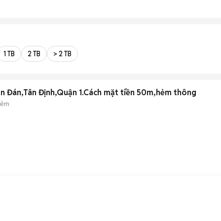
1 TB
2 TB
> 2 TB
n Đán,Tân Định,Quận 1.Cách mặt tiền 50m,hẻm thông
hẻm