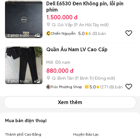
Dell E6530 Đen Không pin, lỗi pin
phím
1.500.000 đ
Q. Gò Vấp
(
P. An Hội Tây
mới)
C
5.0
6
đã bán
Chiến Nguyễn
2 phút trước
4
Quần Âu Nam LV Cao Cấp
Mới
Đồ nam
880.000 đ
Q. Bình Tân
(
P. Bình Trị Đông
mới)
2 phút trước
6
5.0
1271
đã bán
Trúc Phương Shop
Xem thêm
Mua bán điện thoại
Thành phố Cao Bằng
Huyện Bảo Lạc