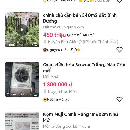
5.0
13
đã bán
Chuyên Táo Giá Sỉ
chính chủ cần bán 340m2 đất Bình
Dương
Đất thổ cư
Ngang 6 m
450 triệu
1,3 tr/m²
340 m²
Huyện Phú Giáo
(
Xã Phước Thành
mới)
1 phút trước
4
5.0
Nguyễn Hiếu
Quạt điều hòa Sowun Trắng, Nâu Còn
mới
Mới
Khác
1.300.000 đ
Huyện Hóc Môn
2 phút trước
1
H
Hoàng Hải Âu
Nệm Muji Chính Hãng 1m6x2m Như
Mới
Mới
Giường đôi 1.6m x 2m