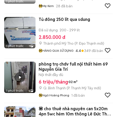
1 phút trước
M
28
đã bán
Mẹ Kem
Tủ đông 250 lit qua sdung
Đã sử dụng
200 - 299 lít
2.850.000 đ
Thành phố Mỹ Tho
(
P. Đạo Thạnh
mới)
1 phút trước
1
H
4.4
349
đã bán
HÀNG QUA SỬ DỤNG
phòng trọ chdv full nội thất hẻm 69
Nguyễn Gia Trí
Nội thất đầy đủ
6 triệu/tháng
32 m²
Q. Bình Thạnh
(
P. Thạnh Mỹ Tây
mới)
1 phút trước
5
N
1
đã bán
Ngô Hoàng Phong
💟 cho thuê nhà nguyên can 5x20m
4pn 5wc hẻm 10m thông Lê Đức Thọ