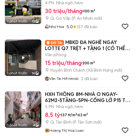
p6
4 PN
Nhà ngõ, hẻm
30 triệu/tháng
100 m²
Q. Gò Vấp
(
P. An Nhơn
mới)
1 phút trước
12
5.0
137
đã bán
Như Hoa
MBKD ĐA NGHỀ NGAY
LOTTE Q7 TRỆT + TẦNG 1 (CÓ THỂ
THUÊ RIÊNG TỪNG TẦNG)
Văn phòng
15 triệu/tháng
200 m²
Huyện Bình Chánh
(
Xã Bình Hưng
mới)
1 phút trước
10
2
đã bán
Văn Tài HiFriendz
HXH THÔNG 8M-NHÀ O NGAY-
62M2-5TẦNG-5PN-CỐNG LỞ P15 TB-
CHỈ 8TỶ5 TL
5 PN
Nhà ngõ, hẻm
8,5 tỷ
137 tr/m²
62 m²
Q. Tân Bình
(
P. Tân Sơn
mới)
1 phút trước
8
H
Hoàng Thị Hoa Loan