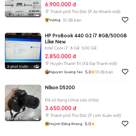
6.900.000 đ
Thành phố Thủ Đức
(
P. An Khánh
mới)
2 phút trước
5
V
10
đã bán
Vương
HP ProBook 440 G2 i7 8GB/500GB
Like New
Intel Core i7
8 GB
500 GB
2.850.000 đ
Huyện Thanh Trì
(
Xã Đại Thanh
mới)
2 phút trước
3
5.0
13
đã bán
Nguyen Quang Tao
Nikon D5200
Đã sử dụng (chưa sửa chữa)
3.650.000 đ
Thành phố Thủ Đức
(
P. Linh Xuân
mới)
2 phút trước
4
H
5.0
Huỳnh Đăng Khang