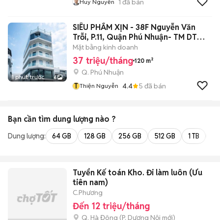
1
đã bán
Huy Nguyễn
SIÊU PHẨM XỊN - 38F Nguyễn Văn
Trỗi, P.11, Quận Phú Nhuận- TM DT
800m2
Mặt bằng kinh doanh
37 triệu/tháng
120 m²
Q. Phú Nhuận
1 phút trước
6
T
4.4
5
đã bán
Thiện Nguyễn
Bạn cần tìm
dung lượng
nào ?
Dung lượng:
64 GB
128 GB
256 GB
512 GB
1 TB
2 
Tuyển Kế toán Kho. Đi làm luôn (Ưu
tiên nam)
C.Phương
Đến 12 triệu/tháng
Q. Hà Đông
(
P. Dương Nội
mới)