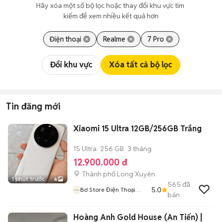
Hãy xóa một số bộ lọc hoặc thay đổi khu vực tìm 
kiếm để xem nhiều kết quả hơn
Điện thoại
Realme
7 Pro
Đổi khu vực
Xóa tất cả bộ lọc
Tin đăng mới
Xiaomi 15 Ultra 12GB/256GB Trắng
15 Ultra
256 GB
3 tháng
12.900.000 đ
Thành phố Long Xuyên
1 phút trước
6
565
đã
5.0
Bơ Store Điện Thoại
bán
Xách Tay
Hoàng Anh Gold House (An Tiến) |