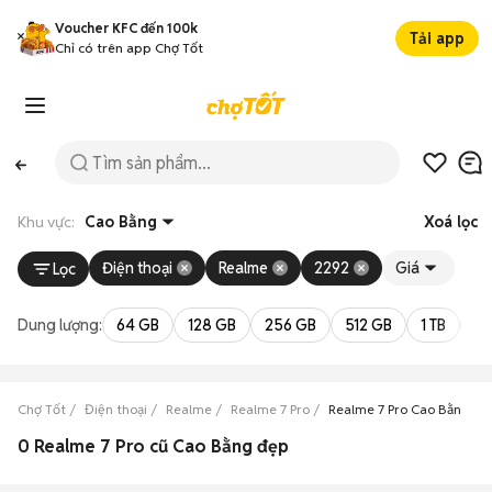
Voucher KFC đến 100k
Tải app
Chỉ có trên app Chợ Tốt
Khu vực:
Cao Bằng
Xoá lọc
Điện thoại
Realme
2292
Giá
Lọc
Dung lượng:
64 GB
128 GB
256 GB
512 GB
1 TB
2 
Chợ Tốt
Điện thoại
Realme
Realme 7 Pro
Realme 7 Pro Cao Bằng
0 Realme 7 Pro cũ Cao Bằng đẹp