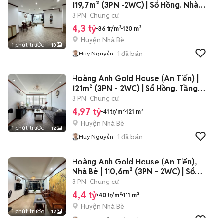
119,7m² (3PN -2WC) | Sổ Hồng. Nhà
đẹp
3 PN
Chung cư
4,3 tỷ
36 tr/m²
120 m²
Huyện Nhà Bè
1 phút trước
10
1
đã bán
Huy Nguyễn
Hoàng Anh Gold House (An Tiến) |
121m² (3PN - 2WC) | Sổ Hồng. Tầng
cao
3 PN
Chung cư
4,97 tỷ
41 tr/m²
121 m²
Huyện Nhà Bè
1 phút trước
12
1
đã bán
Huy Nguyễn
Hoàng Anh Gold House (An Tiến),
Nhà Bè | 110,6m² (3PN - 2WC) | Sổ
Hồng
3 PN
Chung cư
4,4 tỷ
40 tr/m²
111 m²
Huyện Nhà Bè
1 phút trước
12