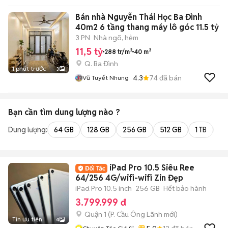
Bán nhà Nguyễn Thái Học Ba Đình
40m2 6 tầng thang máy lô góc 11.5 tỷ
3 PN
Nhà ngõ, hẻm
11,5 tỷ
288 tr/m²
40 m²
Q. Ba Đình
1 phút trước
3
4.3
74
đã bán
Vũ Tuyết Nhung
Bạn cần tìm
dung lượng
nào ?
Dung lượng:
64 GB
128 GB
256 GB
512 GB
1 TB
2 
iPad Pro 10.5 Siêu Ree
64/256 4G/wifi-wifi Zin Đẹp
iPad Pro 10.5 inch
256 GB
Hết bảo hành
3.799.999 đ
Quận 1
(
P. Cầu Ông Lãnh
mới)
Tin ưu tiên
4