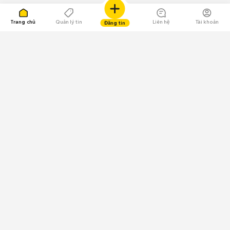
Trang chủ
Quản lý tin
Liên hệ
Tài khoản
Đăng tin
109.000 Bình chọn
Tải ứng dụng Chợ Tốt
Về Chợ Tốt
Quy chế sàn
Chính sách bảo mật
Giải quyết tranh chấp
CÔNG TY TNHH CHỢ TỐT - Người đại diện theo pháp luật:
Nguyễn Trọng Tấn; GPDKKD: 0312120782 do Sở KH & ĐT TP.HCM cấp ngày
11/01/2013;
GPMXH: 185/GP-BTTTT do Bộ Thông tin và Truyền thông
cấp ngày 09/07/2024 - Chịu trách nhiệm
nội dung: Trần Hoàng Ly.
Chính sách sử dụng
Địa chỉ: Tầng 18, Toà nhà UOA, Số 6 đường Tân Trào, Phường Tân Mỹ,