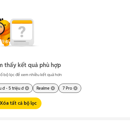
m thấy kết quả phù hợp
ố bộ lọc để xem nhiều kết quả hơn
u đ - 5 triệu đ
Realme
7 Pro
Xóa tất cả bộ lọc