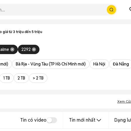
giá từ 3 triệu đến 5 triệu
ealme
2292
 mới)
Bà Rịa - Vũng Tàu (TP Hồ Chí Minh mới)
Hà Nội
Đà Nẵng
1 TB
2 TB
> 2 TB
Xem Cử
Tin có video
Tin mới nhất
Dạng lư