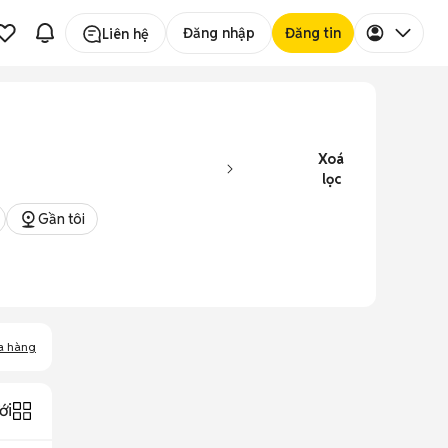
Đăng nhập
Đăng tin
Liên hệ
Xoá
lọc
Gần tôi
a hàng
ới