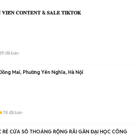
 𝐕𝐈𝐄̂𝐍 𝐂𝐎𝐍𝐓𝐄𝐍𝐓 & 𝐒𝐀𝐋𝐄 𝐓𝐈𝐊𝐓𝐎𝐊
39
đã bán
ồng Mai, Phường Yên Nghĩa, Hà Nội
78
đã bán
 RẺ CỬA SỔ THOÁNG RỘNG RÃI GẦN ĐẠI HỌC CÔNG