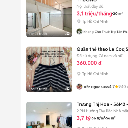
Nội thất đầy đủ
3,1 triệu/tháng
30 m²
Tp Hồ Chí Minh
Khang Cho Thuê Trọ Tân Ph
1 phút trước
5
Bình Tân
Quần thể thao Le Coq S
Đã sử dụng
Cả nam và nữ
360.000 đ
Tp Hồ Chí Minh
4.7
940
Trần Ngọc Xuân
1 phút trước
5
Trương Thị Hoa - 56M2 -
2 PN
Hướng Tây Bắc
Nhà mặt
3,7 tỷ
66 tr/m²
56 m²