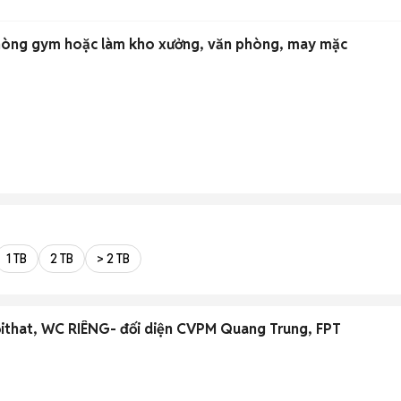
hòng gym hoặc làm kho xưởng, văn phòng, may mặc
1 TB
2 TB
> 2 TB
ộithat, WC RIÊNG- đối diện CVPM Quang Trung, FPT