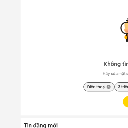
Không tì
Hãy xóa một s
Điện thoại
3 triệ
Tin đăng mới