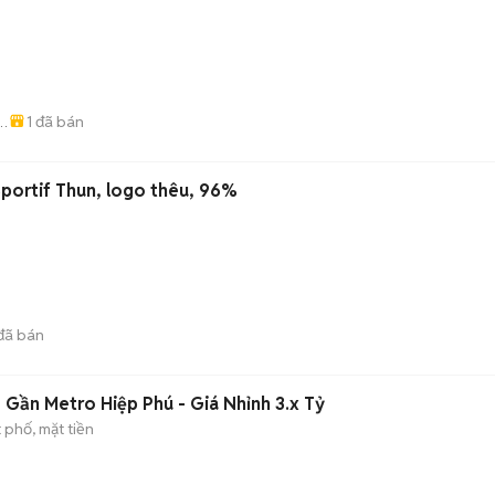
1
đã bán
ú
portif Thun, logo thêu, 96%
đã bán
 Gần Metro Hiệp Phú - Giá Nhỉnh 3.x Tỷ
 phố, mặt tiền