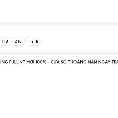
1 TB
2 TB
> 2 TB
ÒNG FULL NT MỚI 100% - CỬA SỔ THOÁNG NẰM NGAY T