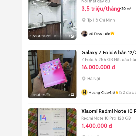
Nội thất đầy đủ
3,5 triệu/tháng
20 m²
Tp Hồ Chí Minh
Vũ Đình Tiến
1 phút trước
5
Galaxy Z Fold 6 bản 12
Z Fold 6
256 GB
Hết bảo hà
16.000.000 đ
Hà Nội
H
4.8
122
đã b
Hoang Club
1 phút trước
6
Xiaomi Redmi Note 10
Redmi Note 10 Pro
128 GB
1.400.000 đ