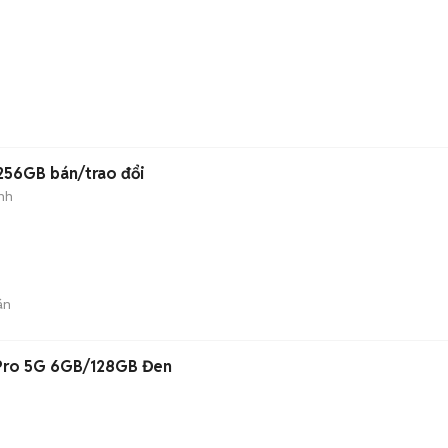
/256GB bán/trao đổi
nh
án
 Pro 5G 6GB/128GB Đen