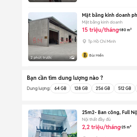
Mặt bằng kinh doanh p
Mặt bằng kinh doanh
15 triệu/tháng
180 m²
Tp Hồ Chí Minh
B
Bùi Hiển
2 phút trước
3
Bạn cần tìm
dung lượng
nào ?
Dung lượng:
64 GB
128 GB
256 GB
512 GB
25m2- Ban công, Full N
Nội thất đầy đủ
2,2 triệu/tháng
25 m²