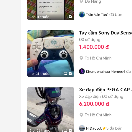
Đà Nẵng
1
đã bán
Trần Văn Tân
1 phút trước
3
Tay cầm Sony DualSens
Đã sử dụng
1.400.000 đ
Tp Hồ Chí Minh
4
đã
Khongphaihau Memes
1 phút trước
1
Xe đạp điện PEGA CAP
Xe đạp điện
Đã sử dụng
6.200.000 đ
Tp Hồ Chí Minh
5.0
5
đã bán
H Đào
2 phút trước
5