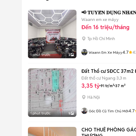
📢 𝐓𝐔𝐘𝐄̂̉𝐍 𝐃𝐔̣𝐍𝐆 𝐍𝐇𝐀̂
Waann em xe máyy
Đến 16 triệu/tháng
Tp Hồ Chí Minh
4.7
4
Waann Em Xe Máyy
1 phút trước
2
Đất Thổ cư SĐCC 37m2 Đ
Đất thổ cư
Ngang 3,3 m
3,35 tỷ
91 tr/m²
37 m²
Hà Nội
4.7
Góc Đồ Cũ Tìm Chủ Mới
1 phút trước
5
CHO THUÊ PHÒNG GÁC
THƯƠNG