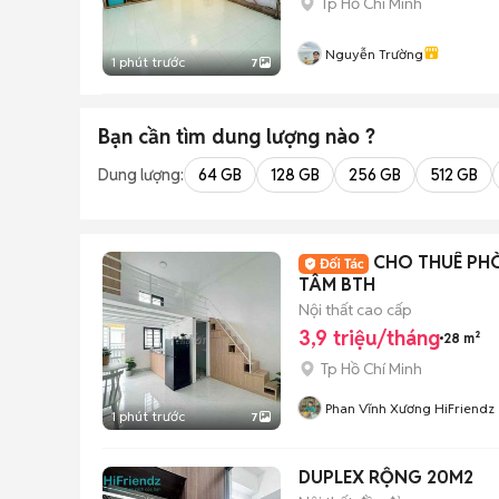
Tp Hồ Chí Minh
Nguyễn Trường
1 phút trước
7
Bạn cần tìm
dung lượng
nào ?
Dung lượng:
64 GB
128 GB
256 GB
512 GB
CHO THUÊ PH
TÂM BTH
Nội thất cao cấp
3,9 triệu/tháng
28 m²
Tp Hồ Chí Minh
Phan Vĩnh Xương HiFriendz
1 phút trước
7
DUPLEX RỘNG 20M2