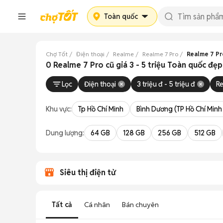
Toàn quốc
Chợ Tốt
Điện thoại
Realme
Realme 7 Pro
Realme 7 Pro 
0 Realme 7 Pro cũ giá 3 - 5 triệu Toàn quốc đẹp
Lọc
Điện thoại
3 triệu đ - 5 triệu đ
R
Khu vực:
Tp Hồ Chí Minh
Bình Dương (TP Hồ Chí Minh
Dung lượng:
64 GB
128 GB
256 GB
512 GB
Siêu thị điện tử
Tất cả
Cá nhân
Bán chuyên