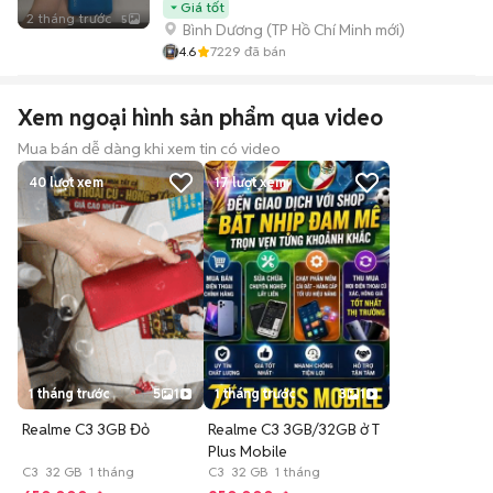
Giá tốt
2 tháng trước
5
Bình Dương
(
TP Hồ Chí Minh
mới)
4.6
7229
đã bán
Xem ngoại hình sản phẩm qua video
Mua bán dễ dàng khi xem tin có video
40
lượt xem
17
lượt xem
1 tháng trước
5
1
1 tháng trước
3
1
Realme C3 3GB Đỏ
Realme C3 3GB/32GB ở T
Plus Mobile
C3 32 GB 1 tháng
C3 32 GB 1 tháng