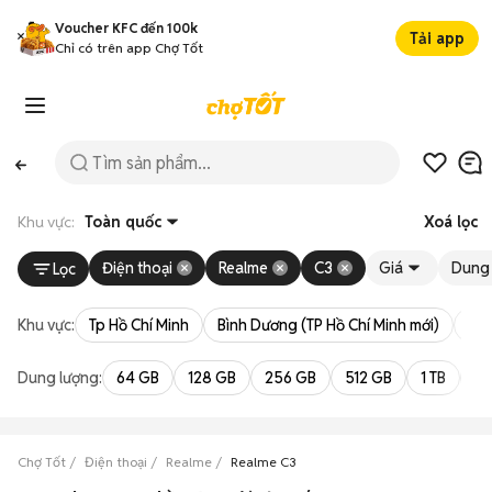
Voucher KFC đến 100k
Tải app
Chỉ có trên app Chợ Tốt
Khu vực:
Toàn quốc
Xoá lọc
Điện thoại
Realme
C3
Giá
Dung 
Lọc
Khu vực:
Tp Hồ Chí Minh
Bình Dương (TP Hồ Chí Minh mới)
Bà 
Dung lượng:
64 GB
128 GB
256 GB
512 GB
1 TB
2 
Chợ Tốt
Điện thoại
Realme
Realme C3