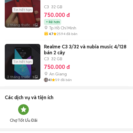
C3
32 GB
Tin hết hạn
750.000 đ
Rẻ hơn
2 tháng trước
3
Tp Hồ Chí Minh
4.7
2594
đã bán
Realme C3 3/32 và nubia music 4/128
bán 2 cây
C3
32 GB
Tin hết hạn
750.000 đ
An Giang
2 tháng trước
5
4.1
59
đã bán
Các dịch vụ và tiện ích
Chợ Tốt Ưu Đãi