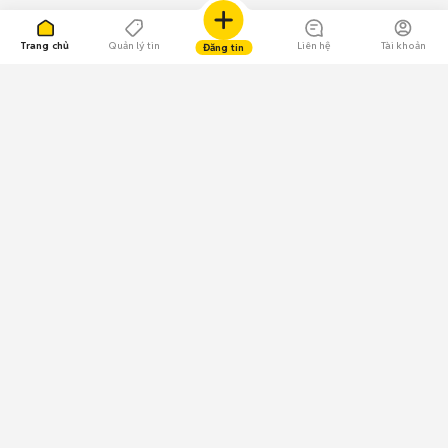
Trang chủ
Quản lý tin
Liên hệ
Tài khoản
Đăng tin
109.000 Bình chọn
Tải ứng dụng Chợ Tốt
Về Chợ Tốt
Quy chế sàn
Chính sách bảo mật
Giải quyết tranh chấp
CÔNG TY TNHH CHỢ TỐT - Người đại diện theo pháp luật:
Nguyễn Trọng Tấn; GPDKKD: 0312120782 do Sở KH & ĐT TP.HCM cấp ngày
11/01/2013;
GPMXH: 185/GP-BTTTT do Bộ Thông tin và Truyền thông