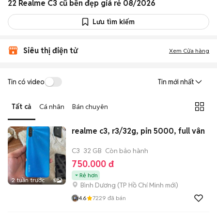
22 Realme C3 cũ bền đẹp giá rẻ 08/2026
Lưu tìm kiếm
Siêu thị điện tử
Xem Cửa hàng
Tin có video
Tin mới nhất
Tất cả
Cá nhân
Bán chuyên
realme c3, r3/32g, pin 5000, full vân
C3
32 GB
Còn bảo hành
750.000 đ
Rẻ hơn
2 tuần trước
5
Bình Dương
(
TP Hồ Chí Minh
mới)
4.6
7229
đã bán