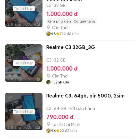
C3
32 GB
Tin hết hạn
1.000.000 đ
Kèm phụ kiện
Có quà tặng
2 tháng trước
6
Cần Thơ
4.8
722
đã bán
Realme C3 32GB_3G
C3
32 GB
Tin hết hạn
1.000.000 đ
Cần Thơ
2 tháng trước
3
Huỳnh Ghi
Realme C3, 64gb, pin 5000, 2sim
C3
64 GB
Hết bảo hành
Tin hết hạn
790.000 đ
Tp Hồ Chí Minh
2 tháng trước
3
4.6
23
đã bán