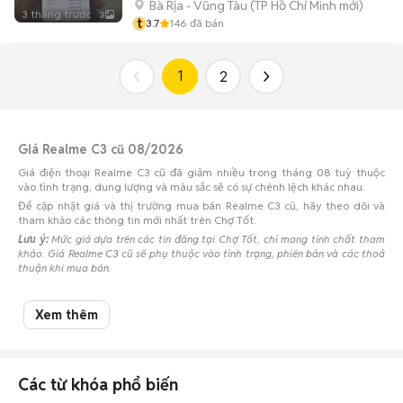
Bà Rịa - Vũng Tàu
(
TP Hồ Chí Minh
mới)
3 tháng trước
3
t
3.7
146
đã bán
1
2
Giá Realme C3 cũ 08/2026
Giá điện thoại Realme C3 cũ đã giảm nhiều trong tháng 08 tuỳ thuộc
vào tình trạng, dung lượng và màu sắc sẽ có sự chênh lệch khác nhau.
Để cập nhật giá và thị trường mua bán Realme C3 cũ, hãy theo dõi và
tham khảo các thông tin mới nhất trên Chợ Tốt.
Lưu ý:
Mức giá dựa trên các tin đăng tại Chợ Tốt, chỉ mang tính chất tham
khảo. Giá Realme C3 cũ sẽ phụ thuộc vào tình trạng, phiên bản và các thoả
thuận khi mua bán.
Mua bán Realme C3 cũ
Xem thêm
Chợ Tốt có 22 tin đăng bán, mua Realme C3 cũ với nhiều khoảng giá giúp
người dùng dễ dàng tìm kiếm và so sánh giá cả.
Chợ Tốt - Nơi mua bán Realme C3 cũ giá tốt nhất!
Các từ khóa phổ biến