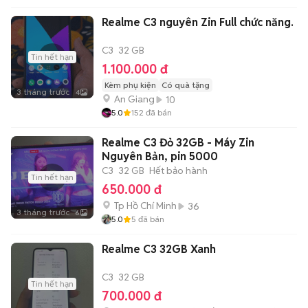
Realme C3 nguyên Zin Full chức năng.
C3
32 GB
Tin hết hạn
1.100.000 đ
Kèm phụ kiện
Có quà tặng
3 tháng trước
4
An Giang
10
5.0
152
đã bán
Realme C3 Đỏ 32GB - Máy Zin
Nguyên Bản, pin 5000
C3
32 GB
Hết bảo hành
Tin hết hạn
650.000 đ
Tp Hồ Chí Minh
36
3 tháng trước
6
5.0
5
đã bán
Realme C3 32GB Xanh
C3
32 GB
Tin hết hạn
700.000 đ