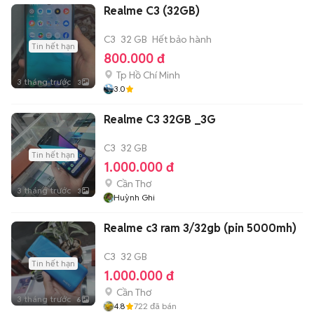
Realme C3 (32GB)
C3
32 GB
Hết bảo hành
Tin hết hạn
800.000 đ
Tp Hồ Chí Minh
3 tháng trước
3
3.0
Realme C3 32GB _3G
C3
32 GB
Tin hết hạn
1.000.000 đ
Cần Thơ
3 tháng trước
3
Huỳnh Ghi
Realme c3 ram 3/32gb (pin 5000mh)
C3
32 GB
Tin hết hạn
1.000.000 đ
Cần Thơ
3 tháng trước
6
4.8
722
đã bán