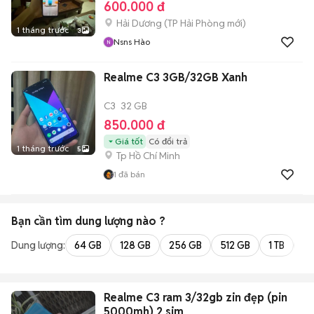
600.000 đ
Hải Dương
(
TP Hải Phòng
mới)
1 tháng trước
3
Nsns Hào
Realme C3 3GB/32GB Xanh
C3
32 GB
850.000 đ
Giá tốt
Có đổi trả
1 tháng trước
5
Tp Hồ Chí Minh
1
đã bán
Bạn cần tìm
dung lượng
nào ?
Dung lượng:
64 GB
128 GB
256 GB
512 GB
1 TB
2 
Realme C3 ram 3/32gb zin đẹp (pin
5000mh) 2 sim