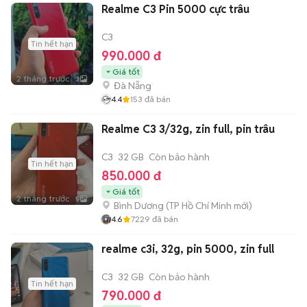
Realme C3 Pin 5000 cực trâu
C3
Tin hết hạn
990.000 đ
Giá tốt
2 tháng trước
3
Đà Nẵng
4.4
153
đã bán
Realme C3 3/32g, zin full, pin trâu
C3
32 GB
Còn bảo hành
Tin hết hạn
850.000 đ
Giá tốt
2 tháng trước
5
Bình Dương
(
TP Hồ Chí Minh
mới)
4.6
7229
đã bán
realme c3i, 32g, pin 5000, zin full
C3
32 GB
Còn bảo hành
Tin hết hạn
790.000 đ