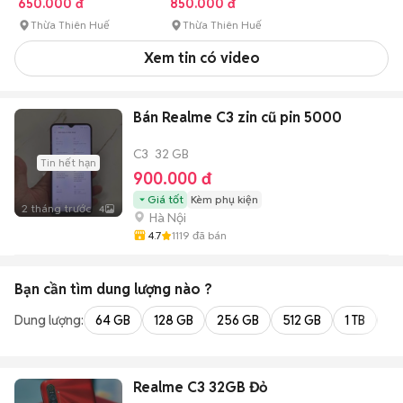
650.000 đ
850.000 đ
Thừa Thiên Huế
Thừa Thiên Huế
Xem tin có video
Bán Realme C3 zin cũ pin 5000
C3
32 GB
Tin hết hạn
900.000 đ
Giá tốt
Kèm phụ kiện
2 tháng trước
4
Hà Nội
4.7
1119
đã bán
Bạn cần tìm
dung lượng
nào ?
Dung lượng:
64 GB
128 GB
256 GB
512 GB
1 TB
2 
Realme C3 32GB Đỏ