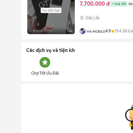
7.700.000 đ
Giá tốt
Kè
Tin hết hạn
Đắk Lắk
2 tháng trước
4.9
194
đã b
5
HA MOBILE
Các dịch vụ và tiện ích
Chợ Tốt Ưu Đãi