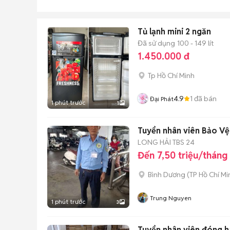
Tủ lạnh mini 2 ngăn
Đã sử dụng
100 - 149 lít
1.450.000 đ
Tp Hồ Chí Minh
4.9
1
đã bán
Đại Phát
1 phút trước
1
Tuyển nhân viên Bảo Vệ
LONG HẢI TBS 24
Đến 7,50 triệu/tháng
Bình Dương
(
TP Hồ Chí Mi
Trung Nguyen
1 phút trước
3
Tuyển nhân viên đóng 