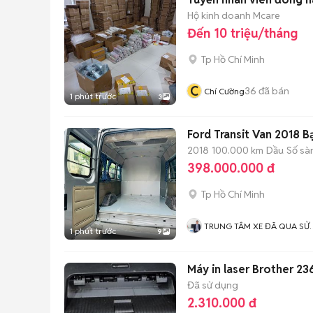
Hộ kinh doanh Mcare
Đến 10 triệu/tháng
Tp Hồ Chí Minh
C
36
đã bán
Chí Cường
1 phút trước
3
Ford Transit Van 2018 B
2018
100.000 km
Dầu
Số sà
398.000.000 đ
Tp Hồ Chí Minh
TRUNG TÂM XE ĐÃ QUA SỬ
1 phút trước
9
DỤNG
Máy in laser Brother 2
Đã sử dụng
2.310.000 đ