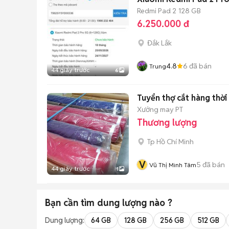
Redmi Pad 2
128 GB
6.250.000 đ
Đắk Lắk
4.8
6
đã bán
Trung
44 giây trước
6
Tuyển thợ cắt hàng thời 
Xưởng may PT
Thương lượng
Tp Hồ Chí Minh
V
5
đã bán
Vũ Thị Minh Tâm
44 giây trước
1
Bạn cần tìm
dung lượng
nào ?
Dung lượng:
64 GB
128 GB
256 GB
512 GB