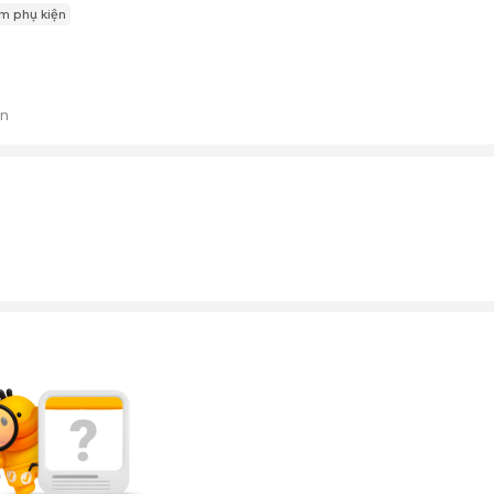
m phụ kiện
án