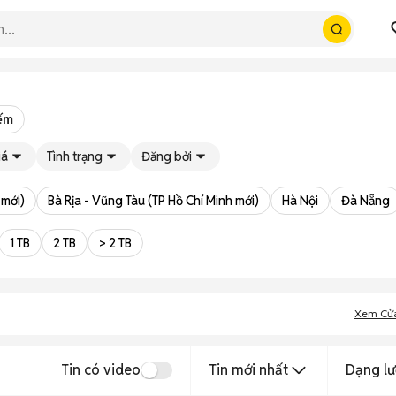
iếm
iá
Tình trạng
Đăng bởi
 mới)
Bà Rịa - Vũng Tàu (TP Hồ Chí Minh mới)
Hà Nội
Đà Nẵng
1 TB
2 TB
> 2 TB
Xem Cử
Tin có video
Tin mới nhất
Dạng lư