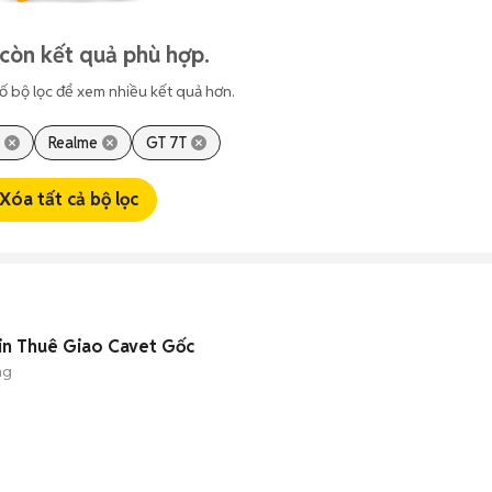
còn kết quả phù hợp.
ố bộ lọc để xem nhiều kết quả hơn.
Realme
GT 7T
Xóa tất cả bộ lọc
in Thuê Giao Cavet Gốc
ng