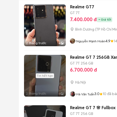
Realme GT7
GT 7T
7.400.000 đ
Giá tốt
Bình Dương
(
TP Hồ Chí Mi
4.9
1
Nguyễn Mạnh Hoàn
2 tháng trước
6
Realme GT 7 256GB Xan
GT 7T
256 GB
6.700.000 đ
Tin hết hạn
Hà Nội
2 tháng trước
3.0
10
đã bá
3
Hà Văn Tuấn
Realme GT 7 🌸 Fullbox
GT 7T
256 GB