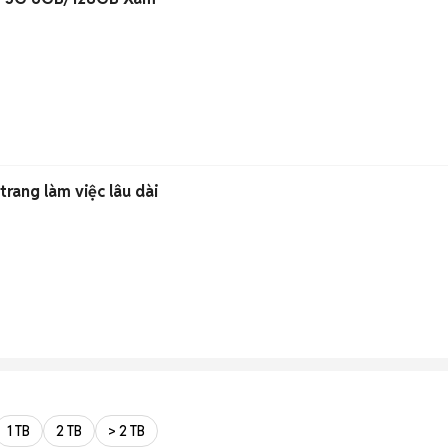
trang làm việc lâu dài
1 TB
2 TB
> 2 TB