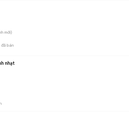
nh
mới)
4
đã bán
h nhạt
n