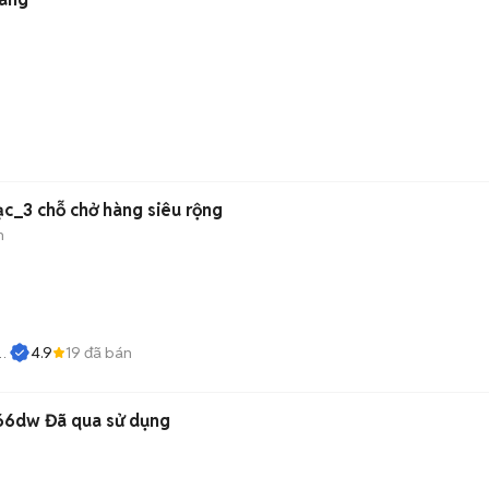
ạc_3 chỗ chở hàng siêu rộng
n
4.9
19
đã bán
366dw Đã qua sử dụng