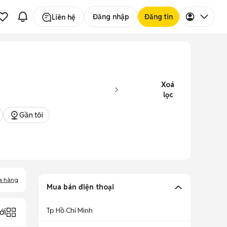
Đăng nhập
Đăng tin
Liên hệ
Xoá
lọc
Gần tôi
a hàng
Mua bán điện thoại
Tp Hồ Chí Minh
ới