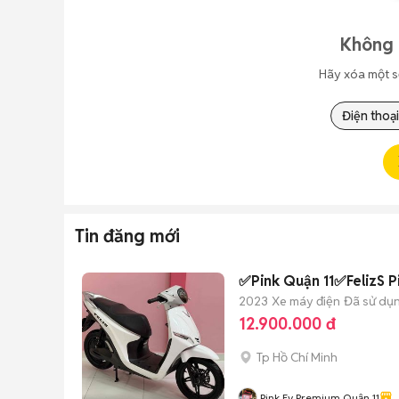
Không 
Hãy xóa một s
Điện thoại
Tin đăng mới
✅Pink Quận 11✅FelizS P
2023
Xe máy điện
Đã sử dụ
12.900.000 đ
Tp Hồ Chí Minh
Pink Ev Premium Quận 11