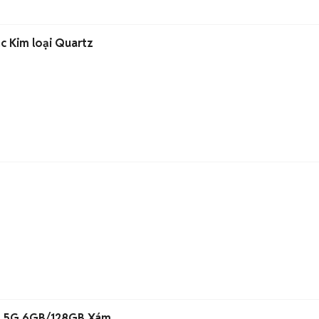
c Kim loại Quartz
ro 5G 6GB/128GB Xám