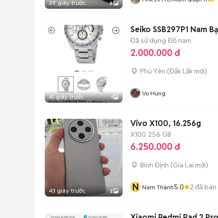
39 giây trước
6
Seiko SSB297P1 Nam Bạ
Đã sử dụng
Đồ nam
2.000.000 đ
Phú Yên
(
Đắk Lắk
mới)
Vo Hung
41 giây trước
1
Vivo X100, 16.256g
X100
256 GB
6.250.000 đ
Bình Định
(
Gia Lai
mới)
N
5.0
2
đã bán
Nam Thành
43 giây trước
2
Xiaomi Redmi Pad 2 P