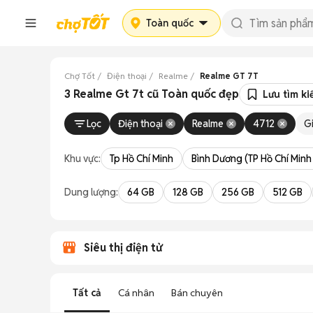
Toàn quốc
Chợ Tốt
Điện thoại
Realme
Realme GT 7T
3 Realme Gt 7t cũ Toàn quốc đẹp
Lưu tìm k
Lọc
Điện thoại
Realme
4712
G
Khu vực:
Tp Hồ Chí Minh
Bình Dương (TP Hồ Chí Minh
Dung lượng:
64 GB
128 GB
256 GB
512 GB
Siêu thị điện tử
Tất cả
Cá nhân
Bán chuyên