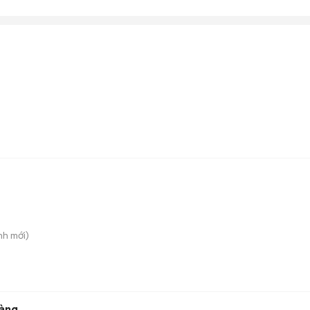
nh
mới)
hàng