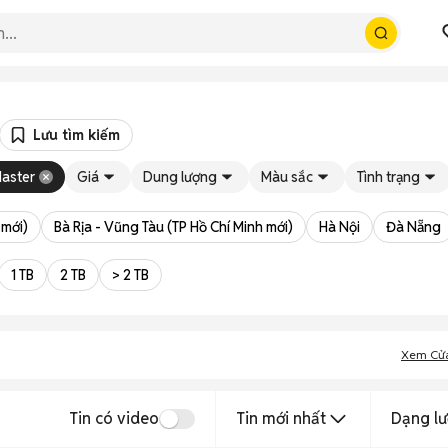
Lưu tìm kiếm
Master
Giá
Dung lượng
Màu sắc
Tình trạng
 mới)
Bà Rịa - Vũng Tàu (TP Hồ Chí Minh mới)
Hà Nội
Đà Nẵng
1 TB
2 TB
> 2 TB
Xem Cử
Tin có video
Tin mới nhất
Dạng lư