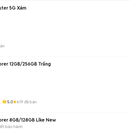
ster 5G Xám
bán
orer 12GB/256GB Trắng
5.0
619
đã bán
ng
orer 8GB/128GB Like New
Hết bảo hành