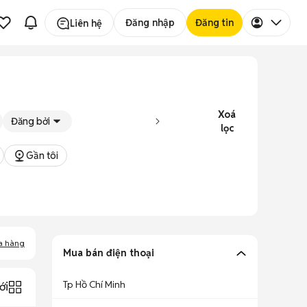
Đăng nhập
Đăng tin
Liên hệ
Xoá
Đăng bởi
lọc
Gần tôi
a hàng
Mua bán điện thoại
Tp Hồ Chí Minh
ới