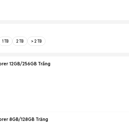
1 TB
2 TB
> 2 TB
orer 12GB/256GB Trắng
orer 8GB/128GB Trăng