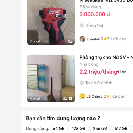
Milwaukee M12 3450 Đỏ
Đã sử dụng
2.000.000 đ
Đồng Nai
4.0
70
đã bán
Thanh
3 phút trước
1
Phòng trọ cho Nứ SV -
Nhà trống
2,2 triệu/tháng
11 m²
Tp Hồ Chí Minh
L
5.0
1
đã bán
Lê Châu
4 phút trước
3
Bạn cần tìm
dung lượng
nào ?
Dung lượng:
64 GB
128 GB
256 GB
512 GB