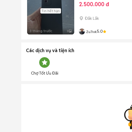
2.500.000 đ
Tin hết hạn
Đắk Lắk
3 tháng trước
5.0
3
Zu7ivk
Các dịch vụ và tiện ích
Chợ Tốt Ưu Đãi