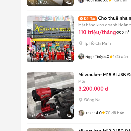
Ngo Hong
1 phút trước
4
Cho thuê nhà 
Mặt bằng kinh doanh
Hoàn t
110 triệu/tháng
300 m²
Tp Hồ Chí Minh
5.0
1
đã bán
Ngọc Thúy
2 phút trước
5
Milwaukee M18 BLJSB Đ
Mới
3.200.000 đ
Đồng Nai
4.0
70
đã bán
Thanh
3 phút trước
1