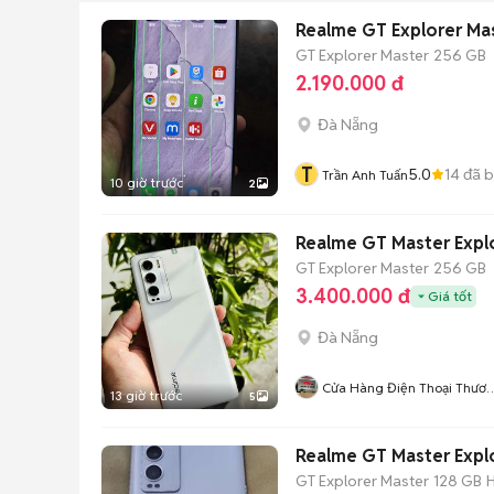
Realme GT Explorer Ma
GT Explorer Master
256 GB
2.190.000 đ
Đà Nẵng
T
5.0
14
đã 
Trần Anh Tuấn
10 giờ trước
2
Realme GT Master Expl
GT Explorer Master
256 GB
3.400.000 đ
Giá tốt
Đà Nẵng
Cửa Hàng Điện Thoại Thươ
13 giờ trước
5
Mobile
Realme GT Master Expl
GT Explorer Master
128 GB