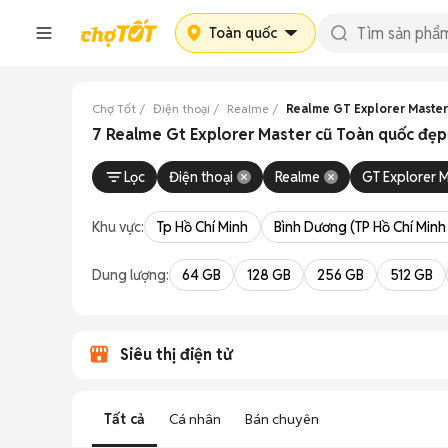
Toàn quốc
Chợ Tốt
Điện thoại
Realme
Realme GT Explorer Master
7 Realme Gt Explorer Master cũ Toàn quốc đẹp
Lọc
Điện thoại
Realme
GT Explorer 
Khu vực:
Tp Hồ Chí Minh
Bình Dương (TP Hồ Chí Minh
Dung lượng:
64 GB
128 GB
256 GB
512 GB
Siêu thị điện tử
Tất cả
Cá nhân
Bán chuyên