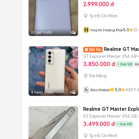
2.999.000 đ
Tp Hồ Chí Minh
H
5.0
12
Huỳnh Hoàng Khải
23 giờ trước
3
Realme GT Mas
GT Explorer Master
256 GB
3.850.000 đ
Giá tốt
Kè
Đà Nẵng
5.0
4307
đ
Bèo Mobile
3 ngày trước
5
Realme GT Master Expl
GT Explorer Master
256 GB
3.499.000 đ
Giá tốt
Tp Hồ Chí Minh