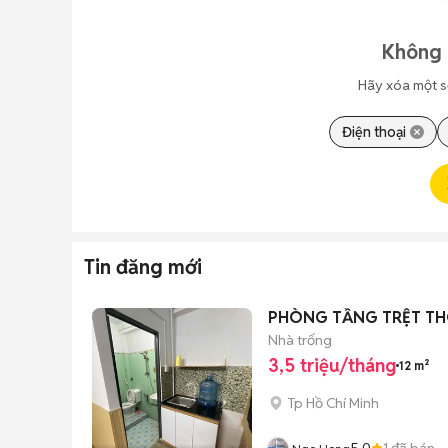
Không 
Hãy xóa một s
Điện thoại
Tin đăng mới
PHÒNG TẦNG TRỆT T
Nhà trống
3,5 triệu/tháng
12 m²
Tp Hồ Chí Minh
5.0
1
đã bán