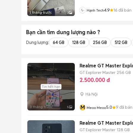
4.9
16
đã bán
Hạnh Tech
1 tháng trước
3
Bạn cần tìm
dung lượng
nào ?
Dung lượng:
64 GB
128 GB
256 GB
512 GB
Realme GT Master Expl
GT Explorer Master
256 GB
2.500.000 đ
Tin hết hạn
Hà Nội
M
3 tháng trước
5.0
9
đã bán
5
Meoo Meoo
Realme GT Master Expl
GT Explorer Master
128 GB