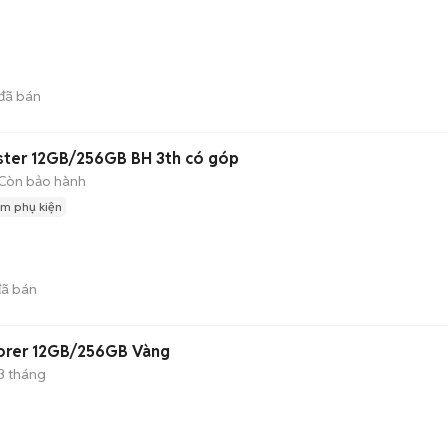
đã bán
ter 12GB/256GB BH 3th có góp
Còn bảo hành
m phụ kiện
ã bán
orer 12GB/256GB Vàng
3 tháng