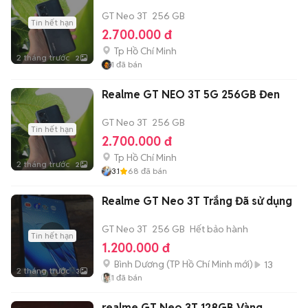
GT Neo 3T
256 GB
Tin hết hạn
2.700.000 đ
Tp Hồ Chí Minh
2 tháng trước
2
1
đã bán
Realme GT NEO 3T 5G 256GB Đen
GT Neo 3T
256 GB
Tin hết hạn
2.700.000 đ
Tp Hồ Chí Minh
2 tháng trước
2
3.1
68
đã bán
Realme GT Neo 3T Trắng Đã sử dụng
GT Neo 3T
256 GB
Hết bảo hành
Tin hết hạn
1.200.000 đ
Bình Dương
(
TP Hồ Chí Minh
mới)
13
2 tháng trước
3
1
đã bán
realme GT Neo 3T 128GB Vàng