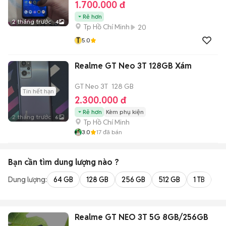
1.700.000 đ
Rẻ hơn
2 tháng trước
4
Tp Hồ Chí Minh
20
T
5.0
Realme GT Neo 3T 128GB Xám
GT Neo 3T
128 GB
Tin hết hạn
2.300.000 đ
Rẻ hơn
Kèm phụ kiện
2 tháng trước
6
Tp Hồ Chí Minh
3.0
17
đã bán
Bạn cần tìm
dung lượng
nào ?
Dung lượng:
64 GB
128 GB
256 GB
512 GB
1 TB
2 
Realme GT NEO 3T 5G 8GB/256GB