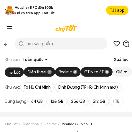
Voucher KFC đến 100k
Tải app
Chỉ có trên app Chợ Tốt
Khu vực:
Toàn quốc
Xoá lọc
Điện thoại
Realme
GT Neo 3T
Giá
Lọc
Khu vực:
Tp Hồ Chí Minh
Bình Dương (TP Hồ Chí Minh mới)
Bà 
Dung lượng:
64 GB
128 GB
256 GB
512 GB
1 TB
2 
Chợ Tốt
Điện thoại
Realme
Realme GT Neo 3T