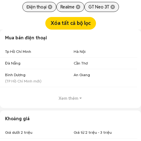
Điện thoại
Realme
GT Neo 3T
Xóa tất cả bộ lọc
Mua bán điện thoại
Tp Hồ Chí Minh
Hà Nội
Đà Nẵng
Cần Thơ
Bình Dương
An Giang
(
TP Hồ Chí Minh
mới)
Xem thêm
Khoảng giá
Giá dưới 2 triệu
Giá từ 2 triệu - 3 triệu