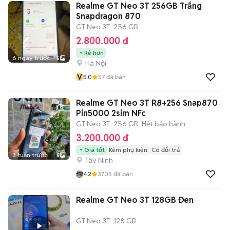
Realme GT Neo 3T 256GB Trắng
Snapdragon 870
GT Neo 3T
256 GB
2.800.000 đ
Rẻ hơn
6 ngày trước
5
Hà Nội
V
5.0
57
đã bán
Realme GT Neo 3T R8+256 Snap870
Pin5000 2sim NFc
GT Neo 3T
256 GB
Hết bảo hành
3.200.000 đ
Giá tốt
Kèm phụ kiện
Có đổi trả
3 tuần trước
5
Tây Ninh
4.2
3705
đã bán
Realme GT Neo 3T 128GB Đen
GT Neo 3T
128 GB