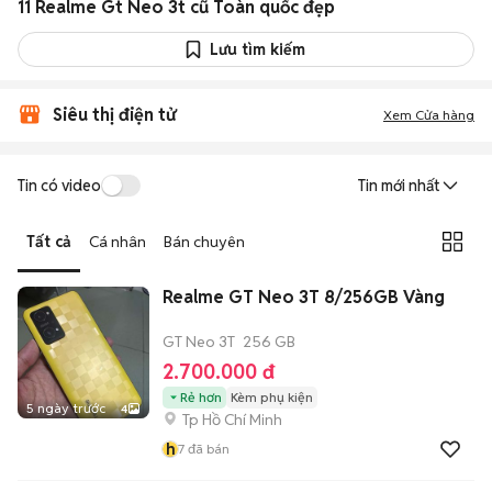
11 Realme Gt Neo 3t cũ Toàn quốc đẹp
Lưu tìm kiếm
Siêu thị điện tử
Xem Cửa hàng
Tin có video
Tin mới nhất
Tất cả
Cá nhân
Bán chuyên
Realme GT Neo 3T 8/256GB Vàng
GT Neo 3T
256 GB
2.700.000 đ
Rẻ hơn
Kèm phụ kiện
5 ngày trước
4
Tp Hồ Chí Minh
h
7
đã bán