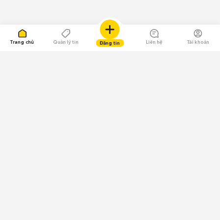
Trang chủ
Quản lý tin
Liên hệ
Tài khoản
Đăng tin
109.000 Bình chọn
Tải ứng dụng Chợ Tốt
Về Chợ Tốt
Quy chế sàn
Chính sách bảo mật
Giải quyết tranh chấp
CÔNG TY TNHH CHỢ TỐT - Người đại diện theo pháp luật:
Nguyễn Trọng Tấn; GPDKKD: 0312120782 do Sở KH & ĐT TP.HCM cấp ngày