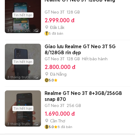
GT Neo 3T
128 GB
Tin hết hạn
2.999.000 đ
Đắk Lắk
3 tháng trước
3
T
5
đã bán
Giao lưu Realme GT Neo 3T 5G
8/128GB rin đẹp
GT Neo 3T
128 GB
Hết bảo hành
Tin hết hạn
2.800.000 đ
Đà Nẵng
3 tháng trước
3
Đ
5.0
Realme GT Neo 3T 8+3GB/256GB
snap 870
GT Neo 3T
256 GB
Tin hết hạn
1.690.000 đ
Cần Thơ
3 tháng trước
4
B
5.0
8
đã bán