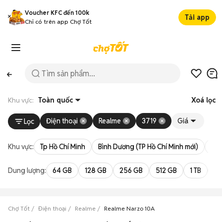
Voucher KFC đến 100k
Tải app
Chỉ có trên app Chợ Tốt
Khu vực:
Toàn quốc
Xoá lọc
Điện thoại
Realme
3719
Giá
Lọc
Khu vực:
Tp Hồ Chí Minh
Bình Dương (TP Hồ Chí Minh mới)
Bà 
Dung lượng:
64 GB
128 GB
256 GB
512 GB
1 TB
2 
Chợ Tốt
Điện thoại
Realme
Realme Narzo 10A