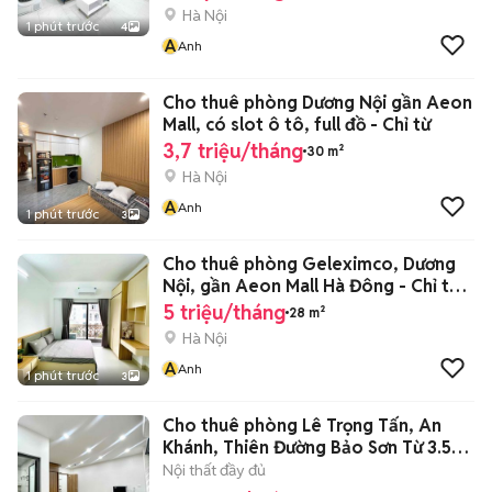
Hà Nội
1 phút trước
4
A
Anh
Cho thuê phòng Dương Nội gần Aeon
Mall, có slot ô tô, full đồ - Chỉ từ
3,7 triệu/tháng
30 m²
Hà Nội
A
Anh
1 phút trước
3
Cho thuê phòng Geleximco, Dương
Nội, gần Aeon Mall Hà Đông - Chỉ từ
5T
5 triệu/tháng
28 m²
Hà Nội
A
Anh
1 phút trước
3
Cho thuê phòng Lê Trọng Tấn, An
Khánh, Thiên Đường Bảo Sơn Từ 3.5tr
🔥
Nội thất đầy đủ