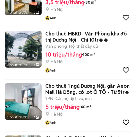
3,5 triệu/tháng
30 m²
Hà Nội
1 phút trước
3
A
Anh
Cho thuê MBKD- Văn Phòng khu đô
thị Dương Nội - Chỉ 10tr🔥🔥
Văn phòng
Nội thất đầy đủ
10 triệu/tháng
100 m²
Hà Nội
1 phút trước
3
A
Anh
Cho thuê 1 ngủ Dương Nội, gần Aeon
Mall Hà Đông, có lot Ô TÔ - Từ 5tr🔥
1 PN
Căn hộ dịch vụ, mini
5 triệu/tháng
40 m²
Hà Nội
1 phút trước
3
A
Anh