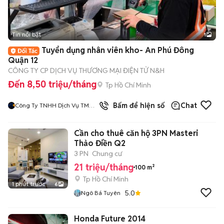
Tin nổi bật
1
Tuyển dụng nhân viên kho- An Phú Đông
Quận 12
CÔNG TY CP DỊCH VỤ THƯƠNG MẠI ĐIỆN TỬ N&H
Đến 8,50 triệu/tháng
Tp Hồ Chí Minh
Bấm để hiện số
Chat
Công Ty TNHH Dịch Vụ TMĐT
N Va H
Cần cho thuê căn hộ 3PN Masteri
Thảo Điền Q2
3 PN
Chung cư
21 triệu/tháng
100 m²
Tp Hồ Chí Minh
1 phút trước
6
5.0
Ngô Bá Tuyên
Honda Future 2014