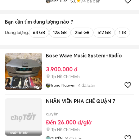
5.0
94
đã bán
Minh Tuấn
Bạn cần tìm
dung lượng
nào ?
Dung lượng:
64 GB
128 GB
256 GB
512 GB
1 TB
2 
Bose Wave Music System+Radio
3.900.000 đ
Tp Hồ Chí Minh
4
đã bán
Trung Nguyen
1 phút trước
5
NHÂN VIÊN PHA CHẾ QUẬN 7
quyên
Đến 26.000 đ/giờ
Tp Hồ Chí Minh
1 phút trước
9
đã bán
QUYÊN