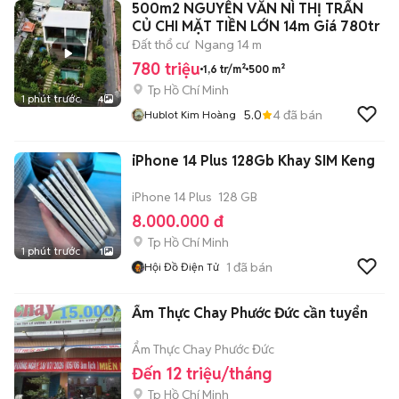
500m2 NGUYỄN VĂN NÌ THỊ TRẤN
CỦ CHI MẶT TIỀN LỚN 14m Giá 780tr
Đất thổ cư
Ngang 14 m
780 triệu
1,6 tr/m²
500 m²
Tp Hồ Chí Minh
1 phút trước
4
5.0
4
đã bán
Hublot Kim Hoàng
iPhone 14 Plus 128Gb Khay SIM Keng
iPhone 14 Plus
128 GB
8.000.000 đ
Tp Hồ Chí Minh
1 phút trước
1
1
đã bán
Hội Đồ Điện Tử
Ẩm Thực Chay Phước Đức cần tuyển
Ẩm Thực Chay Phước Đức
Đến 12 triệu/tháng
Tp Hồ Chí Minh