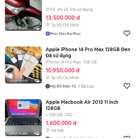
2014
Xe số
Đã sử dụng
13.500.000 đ
Tp Hồ Chí Minh
1 phút trước
11
Phúc Diec Ba Phuc
Apple iPhone 14 Pro Max 128GB Đen
Đã sử dụng
iPhone 14 Pro Max
128 GB
10.950.000 đ
Tp Hồ Chí Minh
1 phút trước
1
1
đã bán
Hội Đồ Điện Tử
Apple Macbook Air 2013 11 inch
128GB
< 128 GB
SSD
1.600.000 đ
Hà Nội
1 phút trước
4