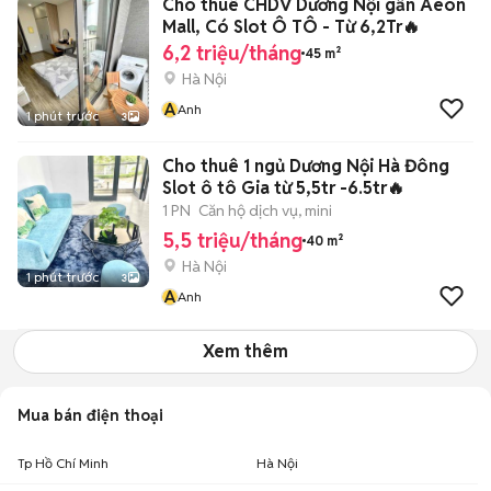
Cho thuê CHDV Dương Nội gần Aeon
Mall, Có Slot Ô TÔ - Từ 6,2Tr🔥
6,2 triệu/tháng
45 m²
Hà Nội
A
Anh
1 phút trước
3
Cho thuê 1 ngủ Dương Nội Hà Đông
Slot ô tô Gia từ 5,5tr -6.5tr🔥
1 PN
Căn hộ dịch vụ, mini
5,5 triệu/tháng
40 m²
Hà Nội
1 phút trước
3
A
Anh
Xem thêm
Mua bán điện thoại
Tp Hồ Chí Minh
Hà Nội