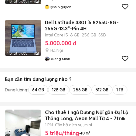
1 phút trước
1
T
Tysa Nguyen
Dell Latitude 3301 i5 8265U-8G-
256G-13.3"-Pin 4H
Intel Core i5
8 GB
256 GB
SSD
5.000.000 đ
Hà Nội
1 phút trước
4
Quang Minh
Bạn cần tìm
dung lượng
nào ?
Dung lượng:
64 GB
128 GB
256 GB
512 GB
1 TB
2 
Cho thuê 1 ngủ Dương Nội gần Đại Lộ
Thăng Long, Aeon Mall Từ 4 - 7tr🔥
1 PN
Căn hộ dịch vụ, mini
5 triệu/tháng
40 m²