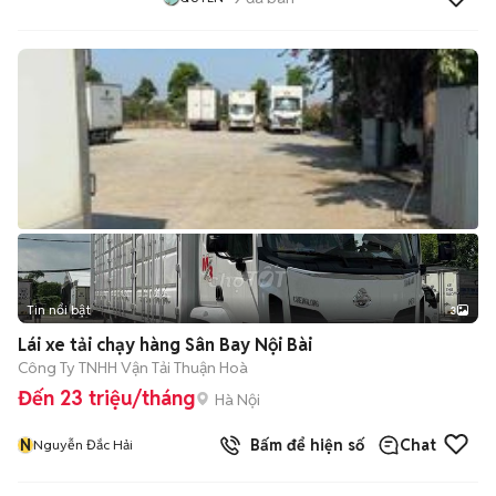
Tin nổi bật
3
Lái xe tải chạy hàng Sân Bay Nội Bài
Công Ty TNHH Vận Tải Thuận Hoà
Đến 23 triệu/tháng
Hà Nội
N
Bấm để hiện số
Chat
Nguyễn Đắc Hải