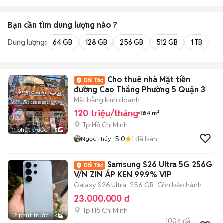
Bạn cần tìm
dung lượng
nào ?
Dung lượng:
64 GB
128 GB
256 GB
512 GB
1 TB
2 
Cho thuê nhà Mặt tiền
đường Cao Thắng Phường 5 Quận 3
Mặt bằng kinh doanh
120 triệu/tháng
184 m²
Tp Hồ Chí Minh
11 phút trước
5
5.0
1
đã bán
Ngọc Thúy
Samsung S26 Ultra 5G 256G
V/N ZIN ÁP KEN 99.9% VIP
Galaxy S26 Ultra
256 GB
Còn bảo hành
23.000.000 đ
Tp Hồ Chí Minh
12 phút trước
4
1004
đã