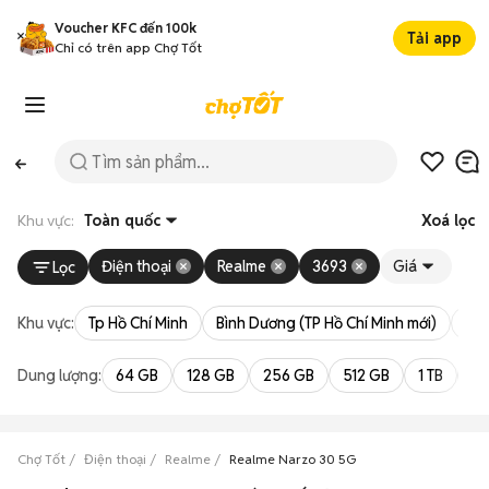
Voucher KFC đến 100k
Tải app
Chỉ có trên app Chợ Tốt
Khu vực:
Toàn quốc
Xoá lọc
Điện thoại
Realme
3693
Giá
Lọc
Khu vực:
Tp Hồ Chí Minh
Bình Dương (TP Hồ Chí Minh mới)
Bà 
Dung lượng:
64 GB
128 GB
256 GB
512 GB
1 TB
2 
Chợ Tốt
Điện thoại
Realme
Realme Narzo 30 5G