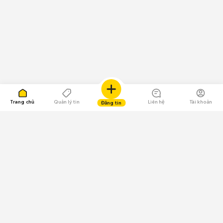
Trang chủ
Quản lý tin
Liên hệ
Tài khoản
Đăng tin
109.000 Bình chọn
Tải ứng dụng Chợ Tốt