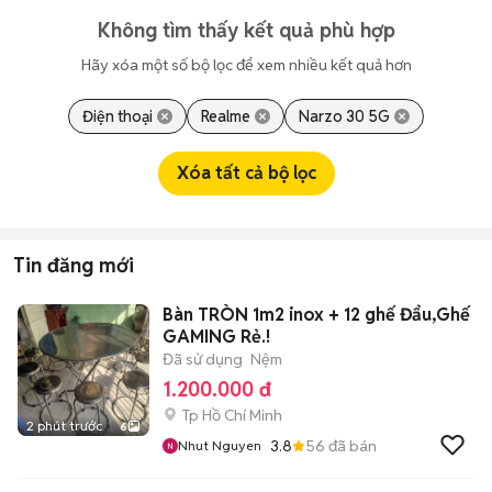
Không tìm thấy kết quả phù hợp
Hãy xóa một số bộ lọc để xem nhiều kết quả hơn
Điện thoại
Realme
Narzo 30 5G
Xóa tất cả bộ lọc
Tin đăng mới
Bàn TRÒN 1m2 inox + 12 ghế Đẩu,Ghế
GAMING Rẻ.!
Đã sử dụng
Nệm
1.200.000 đ
Tp Hồ Chí Minh
2 phút trước
6
3.8
56
đã bán
Nhut Nguyen