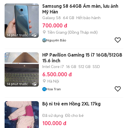
Samsung S8 64GB Ám màn, lưu ảnh
Mỹ Hàn
Galaxy S8
64 GB
Hết bảo hành
700.000 đ
Tiền Giang
(
Đồng Tháp
mới)
14 phút trước
4
Nguyên Bảo
HP Pavilion Gaming 15 i7 16GB/512GB
15.6 inch
Intel Core i7
16 GB
512 GB
SSD
6.500.000 đ
Hà Nội
14 phút trước
1
Hoa Tran
Bộ nỉ trẻ em Hồng 2XL 17kg
Đã sử dụng
Đồ cho bé
100.000 đ