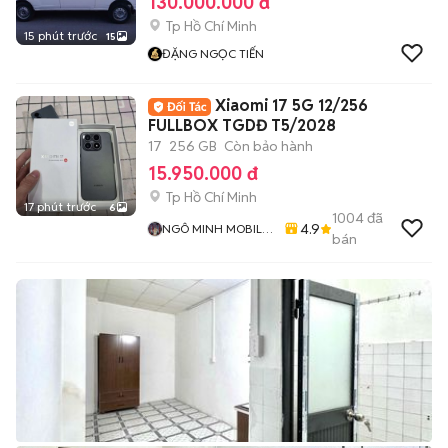
130.000.000 đ
Tp Hồ Chí Minh
15 phút trước
15
ĐẶNG NGỌC TIẾN
Xiaomi 17 5G 12/256
FULLBOX TGDĐ T5/2028
17
256 GB
Còn bảo hành
15.950.000 đ
Tp Hồ Chí Minh
17 phút trước
6
1004
đã
4.9
NGÔ MINH MOBILE
bán
SHOP