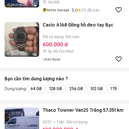
Hà Nội
15 phút trước
3
P
5.0
25
đã bán
Petite Garage
Casio A168 Đồng hồ đeo tay Bạc
Đã sử dụng
Đồ nam
600.000 đ
Tp Hồ Chí Minh
15 phút trước
1
Jin Ryan
Bạn cần tìm
dung lượng
nào ?
Dung lượng:
64 GB
128 GB
256 GB
512 GB
1 TB
2 
Thaco Towner Van2S Trắng 57.351 km
2021
< 1 tấn
Đã sử dụng