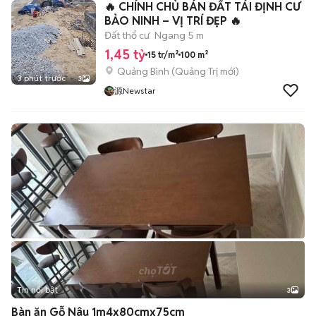
🔥 CHÍNH CHỦ BÁN ĐẤT TÁI ĐỊNH CƯ
BẢO NINH – VỊ TRÍ ĐẸP 🔥
Đất thổ cư
Ngang 5 m
1,45 tỷ
15 tr/m²
100 m²
Quảng Bình
(
Quảng Trị
mới)
3 phút trước
3
源Newstar
Tin nổi bật
3
Bàn ăn Gỗ Nâu 1m4x80cmx75cm