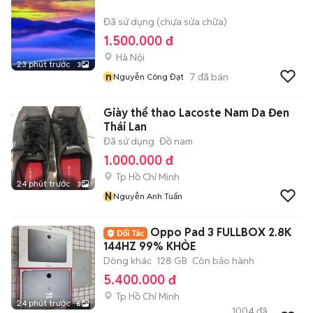
Đã sử dụng (chưa sửa chữa)
1.500.000 đ
Hà Nội
23 phút trước
3
n
7
đã bán
Nguyễn Công Đạt
Giày thể thao Lacoste Nam Da Đen
Thái Lan
Đã sử dụng
Đồ nam
1.000.000 đ
Tp Hồ Chí Minh
24 phút trước
3
N
Nguyễn Anh Tuấn
Oppo Pad 3 FULLBOX 2.8K
144HZ 99% KHỎE
Dòng khác
128 GB
Còn bảo hành
5.400.000 đ
Tp Hồ Chí Minh
24 phút trước
6
1004
đã