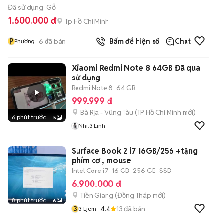
Đã sử dụng
Gỗ
1.600.000 đ
Tp Hồ Chí Minh
P
6
đã bán
Bấm để hiện số
Chat
Phương
Xiaomi Redmi Note 8 64GB Đã qua
sử dụng
Redmi Note 8
64 GB
999.999 đ
Bà Rịa - Vũng Tàu
(
TP Hồ Chí Minh
mới)
6 phút trước
5
Nhi:3 Linh
Surface Book 2 i7 16GB/256 +tặng
phím cơ , mouse
Intel Core i7
16 GB
256 GB
SSD
6.900.000 đ
Tiền Giang
(
Đồng Tháp
mới)
8 phút trước
6
3
4.4
13
đã bán
3 Ljem