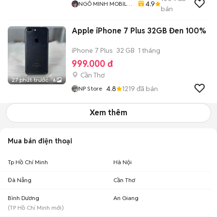
4.9
NGÔ MINH MOBILE
bán
SHOP
Apple iPhone 7 Plus 32GB Đen 100%
iPhone 7 Plus
32 GB
1 tháng
999.000 đ
Cần Thơ
27 phút trước
6
4.8
1219
đã bán
NP Store
Xem thêm
Mua bán điện thoại
Tp Hồ Chí Minh
Hà Nội
Đà Nẵng
Cần Thơ
Bình Dương
An Giang
(
TP Hồ Chí Minh
mới)