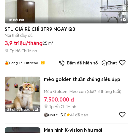
Tin nổi bật
4
STU GIÁ RẺ CHỈ 3TR9 NGAY Q3
Nội thất đầy đủ
3,9 triệu/tháng
25 m²
Tp Hồ Chí Minh
Bấm để hiện số
Chat
Công Tài Hifriend
mèo golden thuần chủng siêu đẹp
Mèo Golden
Mèo con (dưới 3 tháng tuổi)
7.500.000 đ
Tp Hồ Chí Minh
23 phút trước
5
5.0
41
đã bán
Như Ý
Màn hình K-vision Như mới