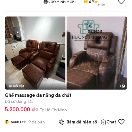
4.9
NGÔ MINH MOBILE
bán
SHOP
Tin nổi bật
2
Ghế massage đa năng da chất
Đã sử dụng
Da
5.200.000 đ
Tp Hồ Chí Minh
T
9
đã bán
Bấm để hiện số
Chat
Thanh Lee