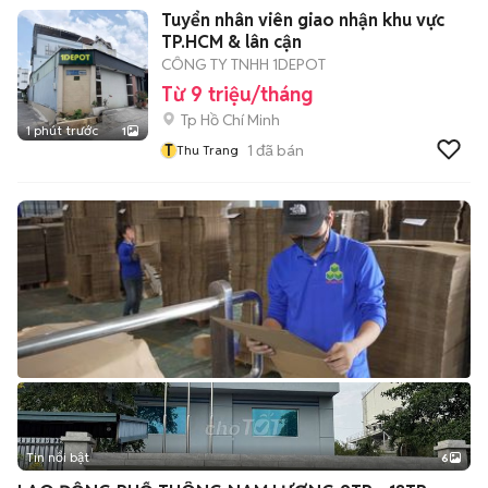
Tuyển nhân viên giao nhận khu vực
TP.HCM & lân cận
CÔNG TY TNHH 1DEPOT
Từ 9 triệu/tháng
Tp Hồ Chí Minh
1 phút trước
1
T
1
đã bán
Thu Trang
Tin nổi bật
6
+
2