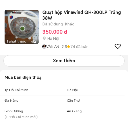
Quạt hộp Vinawind QH-300LP Trắng
38W
Đã sử dụng
Khác
350.000 đ
Hà Nội
1 phút trước
6
2.3
74
đã bán
VĂN AN
Xem thêm
Mua bán điện thoại
Tp Hồ Chí Minh
Hà Nội
Đà Nẵng
Cần Thơ
Bình Dương
An Giang
(
TP Hồ Chí Minh
mới)