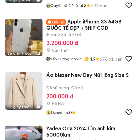
3
4.3
2
đã bán
Quyên Nhà Phố
Apple iPhone XS 64GB
QUỐC TẾ ĐẸP + SHIP COD
iPhone XS
64 GB
3.200.000 đ
Cần Thơ
36 giây trước
4
4.9
678
đã bán
Tấn Dương Mobile
Áo blazer New Day Nữ Hồng Size S
Đã sử dụng
Đồ nữ
200.000 đ
Hà Nội
39 giây trước
3
s
5.0
Skyper
Yadea Orla 2024 Tím ánh kim
60000km