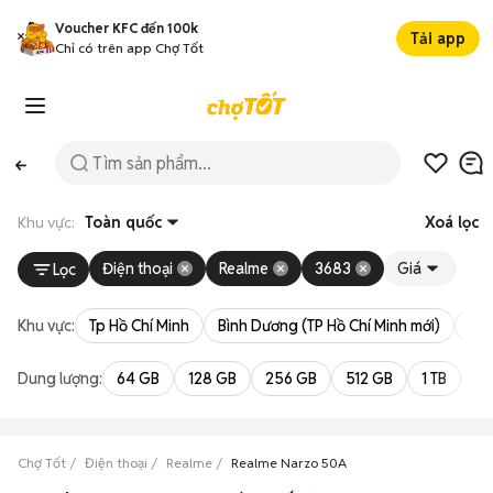
Voucher KFC đến 100k
Tải app
Chỉ có trên app Chợ Tốt
Khu vực:
Toàn quốc
Xoá lọc
Điện thoại
Realme
3683
Giá
Lọc
Khu vực:
Tp Hồ Chí Minh
Bình Dương (TP Hồ Chí Minh mới)
Bà 
Dung lượng:
64 GB
128 GB
256 GB
512 GB
1 TB
2 
Chợ Tốt
Điện thoại
Realme
Realme Narzo 50A