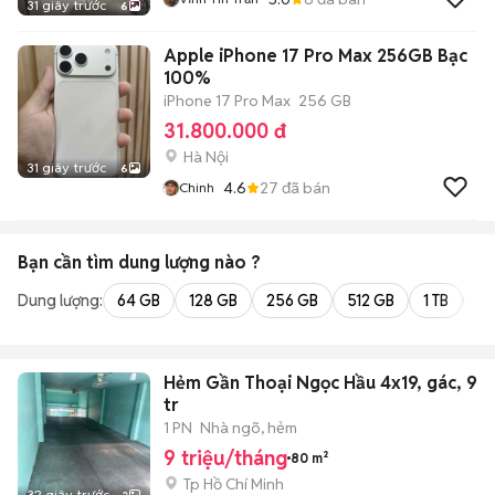
31 giây trước
6
Apple iPhone 17 Pro Max 256GB Bạc
100%
iPhone 17 Pro Max
256 GB
31.800.000 đ
Hà Nội
31 giây trước
6
4.6
27
đã bán
Chinh
Bạn cần tìm
dung lượng
nào ?
Dung lượng:
64 GB
128 GB
256 GB
512 GB
1 TB
2 
Hẻm Gần Thoại Ngọc Hầu 4x19, gác, 9
tr
1 PN
Nhà ngõ, hẻm
9 triệu/tháng
80 m²
Tp Hồ Chí Minh
32 giây trước