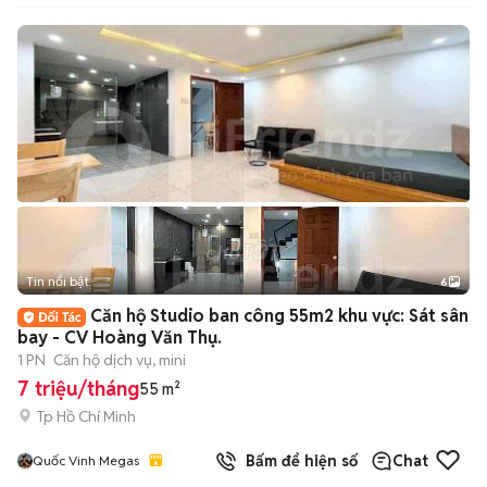
Tin nổi bật
6
+
2
Căn hộ Studio ban công 55m2 khu vực: Sát sân
bay - CV Hoàng Văn Thụ.
1 PN
Căn hộ dịch vụ, mini
7 triệu/tháng
55 m²
Tp Hồ Chí Minh
Bấm để hiện số
Chat
Quốc Vinh Megas