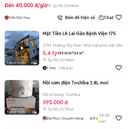
Đến 40.000 đ/giờ
Tp Hồ Chí Minh
Bấm để hiện số
Chat
Trần Đức Huy
Mặt Tiền Lê Lai Gần Bệnh Viện 175
2 PN
Hướng Tây Nam
Nhà mặt phố, mặt tiền
5,4 tỷ
159 tr/m²
34 m²
Tp Hồ Chí Minh
1 phút trước
11
1
đã bán
T Dan
Nồi cơm điện Toshiba 2.8L moi
Đã sử dụng
Toshiba
395.000 đ
Tp Hồ Chí Minh
1 phút trước
3
58
đã
4.9
Đại Phúc Chuyên Hàng
bán
Chính Hãng Mới Giá Rẻ