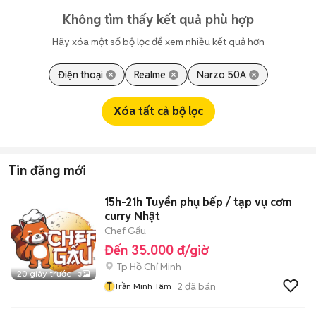
Không tìm thấy kết quả phù hợp
Hãy xóa một số bộ lọc để xem nhiều kết quả hơn
Điện thoại
Realme
Narzo 50A
Xóa tất cả bộ lọc
Tin đăng mới
15h-21h Tuyển phụ bếp / tạp vụ cơm
curry Nhật
Chef Gấu
Đến 35.000 đ/giờ
Tp Hồ Chí Minh
20 giây trước
3
T
2
đã bán
Trần Minh Tâm