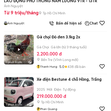
LAO ĐỘNG PHỔ THÔNG NAM LƯƠNG 9TR - 13TR
Ánh Nguyệt
Từ 9 triệu/tháng
Tp Hồ Chí Minh
Bấm để hiện số
Chat
Ánh Nguyệt
Gà chọi Đỏ đen 3.1kg 2x
Gà Chọi
Gà lớn (từ 3 tháng tuổi)
2.200.000 đ
Bến Tre
(
Vĩnh Long
mới)
1 phút trước
1
T
5.0
438
đã bán
Thanh Hung
Xe điện Bestune 4 chỗ Hồng, Trắng
2025
Mới
Điện
Tự động
219.000.000 đ
Tp Hồ Chí Minh
1 phút trước
8
P
Phan Quang