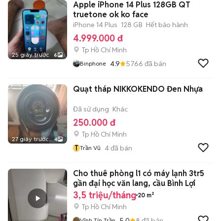
Apple iPhone 14 Plus 128GB QT
truetone ok ko face
iPhone 14 Plus
128 GB
Hết bảo hành
4.999.000 đ
Tp Hồ Chí Minh
25 giây trước
6
4.9
5766
đã bán
Binphone
Quạt tháp NIKKOKENDO Đen Nhựa
Đã sử dụng
Khác
250.000 đ
Tp Hồ Chí Minh
27 giây trước
4
T
4
đã bán
Trần Vũ
Cho thuê phòng l1 có máy lạnh 3tr5
gần đại học văn lang, cầu Bình Lợi
3,5 triệu/tháng
20 m²
Tp Hồ Chí Minh
5.0
8
đã bán
Vĩnh Tín Trần