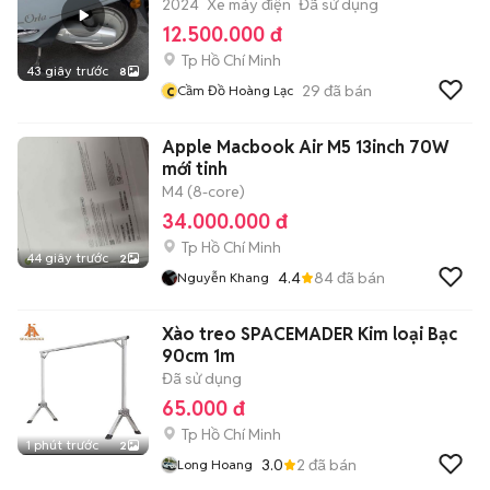
2024
Xe máy điện
Đã sử dụng
12.500.000 đ
Tp Hồ Chí Minh
43 giây trước
8
c
29
đã bán
Cầm Đồ Hoàng Lạc
Apple Macbook Air M5 13inch 70W
mới tinh
M4 (8-core)
34.000.000 đ
Tp Hồ Chí Minh
44 giây trước
2
4.4
84
đã bán
Nguyễn Khang
Xào treo SPACEMADER Kim loại Bạc
90cm 1m
Đã sử dụng
65.000 đ
Tp Hồ Chí Minh
1 phút trước
2
3.0
2
đã bán
Long Hoang