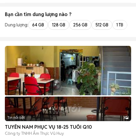
Bạn cần tìm
dung lượng
nào ?
Dung lượng:
64 GB
128 GB
256 GB
512 GB
1 TB
2 
Tin nổi bật
3
TUYỂN NAM PHỤC VỤ 18-25 TUỔI Q10
Công ty TNHH Ẩm Thực Vũ Huy