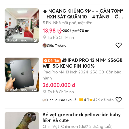
🔥 NGANG KHỦNG 9M+ – GẦN 70M²
– HXH SÁT QUẬN 10 – 4 TẦNG – Ô
CHỜ THANG
5 PN
Nhà mặt phố, mặt tiền
13,98 tỷ
200 tr/m²
70 m²
Tp Hồ Chí Minh
3 phút trước
11
Điệp Trương
🎁 IPAD PRO 13IN M4 256GB
WIFI 5G KENG PIN 100%
iPad Pro M4 13 inch 2024
256 GB
Còn bảo
hành
26.000.000 đ
3 phút trước
5
Tp Hồ Chí Minh
4.9
426
đã bán
TienLe-IPad Giá Rẻ
Bé vẹt greencheck yellowside baby
hiền và cute
Chim Vẹt
Chim non (dưới 3 tháng tuổi)