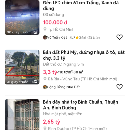
Đèn LED chìm 62cm Trắng, Xanh đã
dùng
Đã sử dụng
100.000 đ
Tp Hồ Chí Minh
30 giây trước
1
4.7
366
đã bán
Võ Tuấn Kiệt
Bán đất Phú Mỹ, đường nhựa ô tô, sát
chợ, 3.3 tỷ
Đất thổ cư
Ngang 5 m
3,3 tỷ
110 tr/m²
30 m²
Bà Rịa - Vũng Tàu
(
TP Hồ Chí Minh
mới)
31 giây trước
4
Cộng Đồng Nhà Đất
Bán dãy nhà trọ Bình Chuẩn, Thuận
An, Bình Dương
Nhà mặt phố, mặt tiền
2,65 tỷ
Bình Dương
(
TP Hồ Chí Minh
mới)