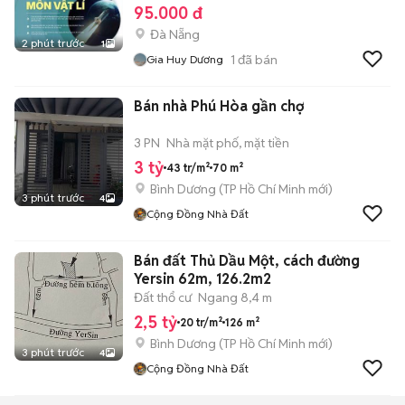
95.000 đ
Đà Nẵng
2 phút trước
1
1
đã bán
Gia Huy Dương
Bán nhà Phú Hòa gần chợ
3 PN
Nhà mặt phố, mặt tiền
3 tỷ
43 tr/m²
70 m²
Bình Dương
(
TP Hồ Chí Minh
mới)
3 phút trước
4
Cộng Đồng Nhà Đất
Bán đất Thủ Dầu Một, cách đường
Yersin 62m, 126.2m2
Đất thổ cư
Ngang 8,4 m
2,5 tỷ
20 tr/m²
126 m²
Bình Dương
(
TP Hồ Chí Minh
mới)
3 phút trước
4
Cộng Đồng Nhà Đất