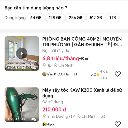
Bạn cần tìm
dung lượng
nào ?
Dung lượng:
64 GB
128 GB
256 GB
512 GB
1 TB
2 
PHÒNG BAN CÔNG 40M2 | NGUYỄN
TRI PHƯƠNG | GẦN ĐH KINH TẾ | ĐI
BỘ 200M
Nội thất đầy đủ
6,8 triệu/tháng
40 m²
Tp Hồ Chí Minh
3 phút trước
9
4
đã
5.0
Trần Phước Hạnh ST
bán
FARMER HOME
Máy sấy tóc KAW K200 Xanh lá đã sử
dụng
Đã sử dụng
210.000 đ
Bình Dương
(
TP Hồ Chí Minh
mới)
3 phút trước
4
N
Ngoc