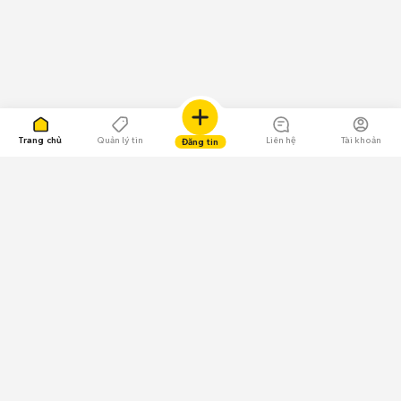
Trang chủ
Quản lý tin
Liên hệ
Tài khoản
Đăng tin
109.000 Bình chọn
Tải ứng dụng Chợ Tốt