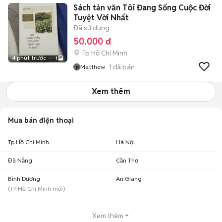
Sách tản văn Tôi Đang Sống Cuộc Đời
Tuyệt Vời Nhất
Đã sử dụng
50.000 đ
Tp Hồ Chí Minh
4 phút trước
1
1
đã bán
Matthew
Xem thêm
Mua bán điện thoại
Tp Hồ Chí Minh
Hà Nội
Đà Nẵng
Cần Thơ
Bình Dương
An Giang
(
TP Hồ Chí Minh
mới)
Xem thêm