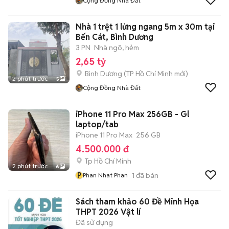
Cộng Đồng Nhà Đất
Nhà 1 trệt 1 lửng ngang 5m x 30m tại
Bến Cát, Bình Dương
3 PN
Nhà ngõ, hẻm
2,65 tỷ
Bình Dương
(
TP Hồ Chí Minh
mới)
2 phút trước
5
Cộng Đồng Nhà Đất
iPhone 11 Pro Max 256GB - Gl
laptop/tab
iPhone 11 Pro Max
256 GB
4.500.000 đ
Tp Hồ Chí Minh
2 phút trước
6
P
1
đã bán
Phan Nhat Phan
Sách tham khảo 60 Đề Minh Họa
THPT 2026 Vật lí
Đã sử dụng