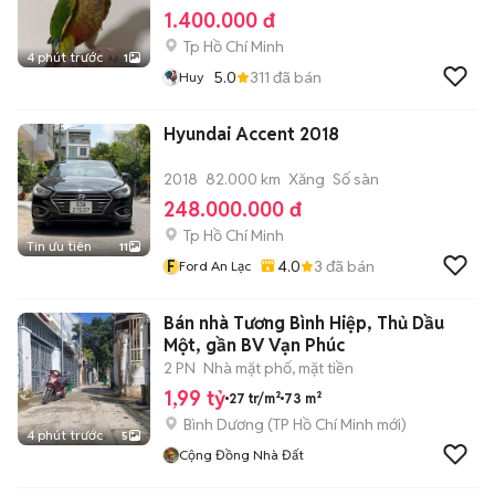
1.400.000 đ
Tp Hồ Chí Minh
4 phút trước
1
5.0
311
đã bán
Huy
Hyundai Accent 2018
2018
82.000 km
Xăng
Số sàn
248.000.000 đ
Tp Hồ Chí Minh
Tin ưu tiên
11
F
4.0
3
đã bán
Ford An Lạc
Bán nhà Tương Bình Hiệp, Thủ Dầu
Một, gần BV Vạn Phúc
2 PN
Nhà mặt phố, mặt tiền
1,99 tỷ
27 tr/m²
73 m²
Bình Dương
(
TP Hồ Chí Minh
mới)
4 phút trước
5
Cộng Đồng Nhà Đất