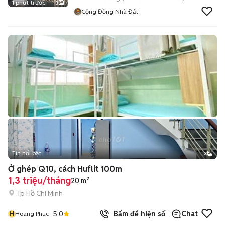
1 phút trước
3
Cộng Đồng Nhà Đất
Tin nổi bật
3
Ở ghép Q10, cách Huflit 100m
1,3 triệu/tháng
20 m²
Tp Hồ Chí Minh
H
5.0
Bấm để hiện số
Chat
Hoang Phuc