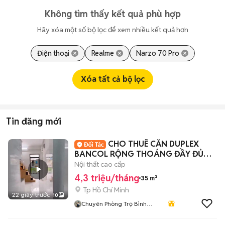
Không tìm thấy kết quả phù hợp
Hãy xóa một số bộ lọc để xem nhiều kết quả hơn
Điện thoại
Realme
Narzo 70 Pro
Xóa tất cả bộ lọc
Tin đăng mới
CHO THUÊ CĂN DUPLEX
BANCOL RỘNG THOÁNG ĐẦY ĐỦ
TIỆN NGHI
Nội thất cao cấp
4,3 triệu/tháng
35 m²
Tp Hồ Chí Minh
22 giây trước
10
Chuyên Phòng Trọ Bình
Thạnh- TP HCM