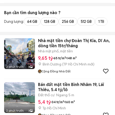
Bạn cần tìm
dung lượng
nào ?
Dung lượng:
64 GB
128 GB
256 GB
512 GB
1 TB
2 
Nhà mặt tiền chợ Đoàn Thị Kia, Dĩ An,
dòng tiền 15tr/tháng
Nhà mặt phố, mặt tiền
9,65 tỷ
65 tr/m²
148 m²
Bình Dương
(
TP Hồ Chí Minh
mới)
2 phút trước
4
Cộng Đồng Nhà Đất
Bán đất mặt tiền Bình Nhâm 19, Lái
Thiêu, 5.4 tỷ/lô
Đất thổ cư
Ngang 5 m
5,4 tỷ
34 tr/m²
160 m²
Tp Hồ Chí Minh
2 phút trước
3