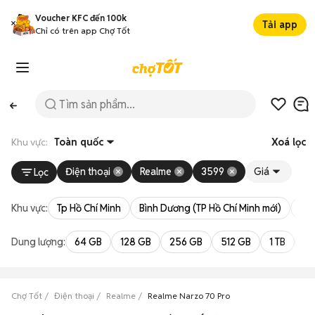
Voucher KFC đến 100k
Tải app
Chỉ có trên app Chợ Tốt
Khu vực:
Toàn quốc
Xoá lọc
Điện thoại
Realme
3599
Giá
Lọc
Khu vực:
Tp Hồ Chí Minh
Bình Dương (TP Hồ Chí Minh mới)
Bà 
Dung lượng:
64 GB
128 GB
256 GB
512 GB
1 TB
2 
Chợ Tốt
Điện thoại
Realme
Realme Narzo 70 Pro