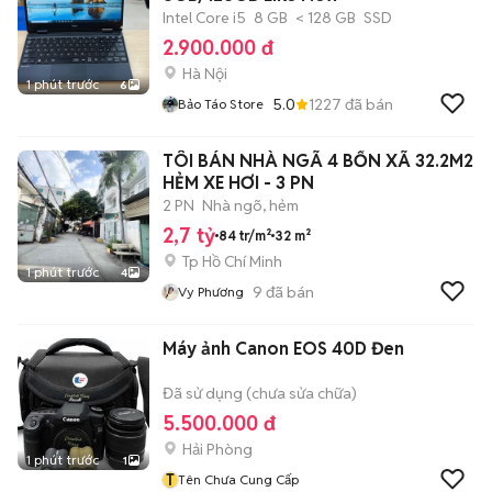
Intel Core i5
8 GB
< 128 GB
SSD
2.900.000 đ
Hà Nội
1 phút trước
6
5.0
1227
đã bán
Bảo Táo Store
TÔI BÁN NHÀ NGÃ 4 BỐN XÃ 32.2M2
HẺM XE HƠI - 3 PN
2 PN
Nhà ngõ, hẻm
2,7 tỷ
84 tr/m²
32 m²
Tp Hồ Chí Minh
1 phút trước
4
9
đã bán
Vy Phương
Máy ảnh Canon EOS 40D Đen
Đã sử dụng (chưa sửa chữa)
5.500.000 đ
Hải Phòng
1 phút trước
1
T
Tên Chưa Cung Cấp