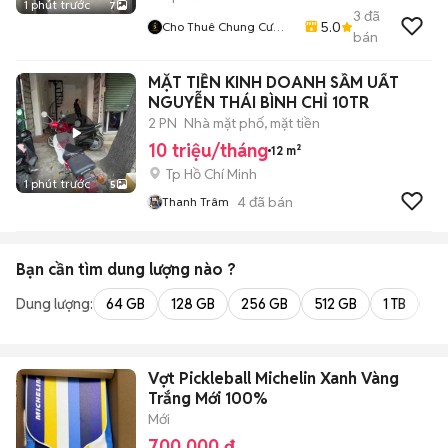
1 phút trước
7
3
đã
5.0
Cho Thuê Chung Cư
bán
Mini, Căn Hộ Dịch Vụ
Trung Tâm TPHCM
MẶT TIỀN KINH DOANH SẦM UẤT
NGUYỄN THÁI BÌNH CHỈ 10TR
2 PN
Nhà mặt phố, mặt tiền
10 triệu/tháng
12 m²
Tp Hồ Chí Minh
1 phút trước
5
4
đã bán
Thanh Trâm
Bạn cần tìm
dung lượng
nào ?
Dung lượng:
64 GB
128 GB
256 GB
512 GB
1 TB
2 
Vợt Pickleball Michelin Xanh Vàng
Trắng Mới 100%
Mới
700.000 đ