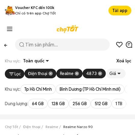
Voucher KFC đến 100k
Tải app
Chỉ có trên app Chợ Tốt
Khu vực:
Toàn quốc
Xoá lọc
Điện thoại
Realme
4873
Giá
Lọc
Khu vực:
Tp Hồ Chí Minh
Bình Dương (TP Hồ Chí Minh mới)
Bà 
Dung lượng:
64 GB
128 GB
256 GB
512 GB
1 TB
2 
Chợ Tốt
Điện thoại
Realme
Realme Narzo 90