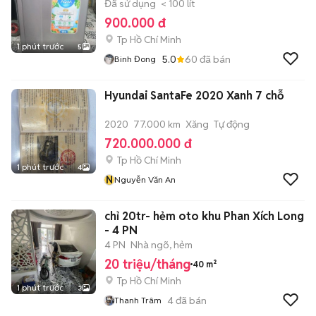
Đã sử dụng
< 100 lít
900.000 đ
Tp Hồ Chí Minh
1 phút trước
5
5.0
60
đã bán
Binh Đong
Hyundai SantaFe 2020 Xanh 7 chỗ
2020
77.000 km
Xăng
Tự động
720.000.000 đ
Tp Hồ Chí Minh
1 phút trước
4
N
Nguyễn Văn An
chỉ 20tr- hẻm oto khu Phan Xích Long
- 4 PN
4 PN
Nhà ngõ, hẻm
20 triệu/tháng
40 m²
Tp Hồ Chí Minh
1 phút trước
3
4
đã bán
Thanh Trâm