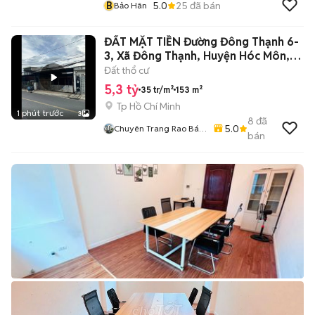
B
5.0
25
đã bán
Bảo Hân
ĐẤT MẶT TIỀN Đường Đông Thạnh 6-
3, Xã Đông Thạnh, Huyện Hóc Môn,
TPHCM
Đất thổ cư
5,3 tỷ
35 tr/m²
153 m²
Tp Hồ Chí Minh
1 phút trước
3
8
đã
5.0
Chuyên Trang Rao Bán
bán
Bất Động Sản Toàn
Quốc