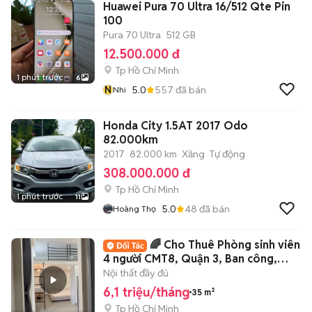
Huawei Pura 70 Ultra 16/512 Qte Pin
100
Pura 70 Ultra
512 GB
12.500.000 đ
Tp Hồ Chí Minh
1 phút trước
6
N
5.0
557
đã bán
Nhi
Honda City 1.5AT 2017 Odo
82.000km
2017
82.000 km
Xăng
Tự động
308.000.000 đ
Tp Hồ Chí Minh
1 phút trước
11
5.0
48
đã bán
Hoàng Thọ
🌈 Cho Thuê Phòng sinh viên
4 người CMT8, Quận 3, Ban công,
MGiat Riêng
Nội thất đầy đủ
6,1 triệu/tháng
35 m²
Tp Hồ Chí Minh