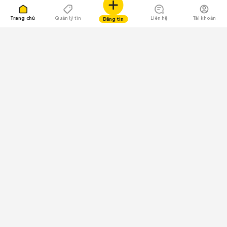
Trang chủ
Quản lý tin
Liên hệ
Tài khoản
Đăng tin
109.000 Bình chọn
Tải ứng dụng Chợ Tốt
Về Chợ Tốt
Quy chế sàn
Chính sách bảo mật
Giải quyết tranh chấp
CÔNG TY TNHH CHỢ TỐT - Người đại diện theo pháp luật:
Nguyễn Trọng Tấn; GPDKKD: 0312120782 do Sở KH & ĐT TP.HCM cấp ngày
11/01/2013;
GPMXH: 185/GP-BTTTT do Bộ Thông tin và Truyền thông