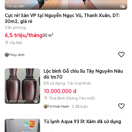
Tin ưu tiên
3
Cực rẻ! Sàn VP tại Nguyễn Ngọc Vũ, Thanh Xuân, DT:
30m2, giá rẻ
Văn phòng
6,5 triệu/tháng
30 m²
Hà Nội
Thùy Anh
Lộc bình Gỗ chiu liu Tây Nguyên Nâu
đỏ 1m70
Đã sử dụng
Các loại khác
10.000.000 đ
Thái Bình
(
Hưng Yên
mới)
1 phút trước
1
2
đã bán
Tô Hoài Nam
Tủ lạnh Aqua 93 lít Xám đã sử dụng