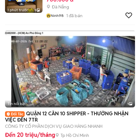
Đà Nẵng
1 phút trước
3
n
1
đã bán
Ninh98
Tin nổi bật
1
QUẬN 12 CẦN 10 SHIPPER - THƯỞNG NHẬN
VIỆC ĐẾN 7TR
CÔNG TY CỔ PHẦN DỊCH VỤ GIAO HÀNG NHANH
Đến 20 triệu/tháng
Tp Hồ Chí Minh