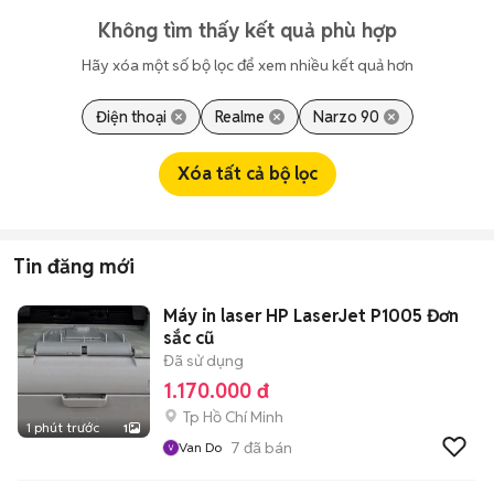
Không tìm thấy kết quả phù hợp
Hãy xóa một số bộ lọc để xem nhiều kết quả hơn
Điện thoại
Realme
Narzo 90
Xóa tất cả bộ lọc
Tin đăng mới
Máy in laser HP LaserJet P1005 Đơn
sắc cũ
Đã sử dụng
1.170.000 đ
Tp Hồ Chí Minh
1 phút trước
1
7
đã bán
Van Do