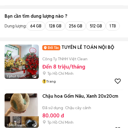
Bạn cần tìm
dung lượng
nào ?
Dung lượng:
64 GB
128 GB
256 GB
512 GB
1 TB
2 
TUYỂN LẾ TOÁN NỘI BỘ
Công Ty TNHH Việt Clean
Đến 8 triệu/tháng
Tp Hồ Chí Minh
1 phút trước
1
T
Trang
Chậu hoa Gốm Nâu, Xanh 20x20cm
Đã sử dụng
Chậu cây cảnh
80.000 đ
Tp Hồ Chí Minh
1 phút trước
1