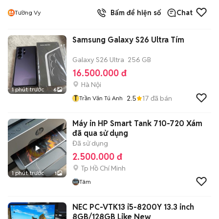
Bấm để hiện số
Chat
Tường Vy
Samsung Galaxy S26 Ultra Tím
Galaxy S26 Ultra
256 GB
16.500.000 đ
Hà Nội
1 phút trước
6
T
2.5
17
đã bán
Trần Văn Tú Anh
Máy in HP Smart Tank 710-720 Xám
đã qua sử dụng
Đã sử dụng
2.500.000 đ
Tp Hồ Chí Minh
1 phút trước
1
Tâm
NEC PC-VTK13 i5-8200Y 13.3 inch
8GB/128GB Like New