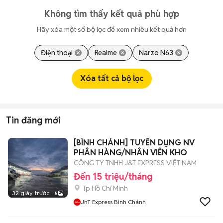
Không tìm thấy kết quả phù hợp
Hãy xóa một số bộ lọc để xem nhiều kết quả hơn
Điện thoại
Realme
Narzo N63
Xóa tất cả bộ lọc
Tin đăng mới
[BÌNH CHÁNH] TUYỂN DỤNG NV
PHÂN HÀNG/NHÂN VIÊN KHO
CÔNG TY TNHH J&T EXPRESS VIỆT NAM
Đến 15 triệu/tháng
Tp Hồ Chí Minh
32 giây trước
5
JnT Express Bình Chánh