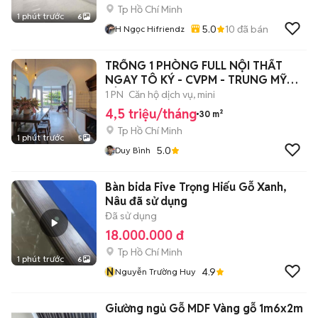
Tp Hồ Chí Minh
1 phút trước
6
5.0
10
đã bán
H Ngọc Hifriendz
TRỐNG 1 PHÒNG FULL NỘI THẤT
NGAY TÔ KÝ - CVPM - TRUNG MỸ
TÂY
1 PN
Căn hộ dịch vụ, mini
4,5 triệu/tháng
30 m²
Tp Hồ Chí Minh
1 phút trước
5
5.0
Duy Bình
Bàn bida Five Trọng Hiếu Gỗ Xanh,
Nâu đã sử dụng
Đã sử dụng
18.000.000 đ
Tp Hồ Chí Minh
1 phút trước
6
N
4.9
Nguyễn Trường Huy
Giường ngủ Gỗ MDF Vàng gỗ 1m6x2m