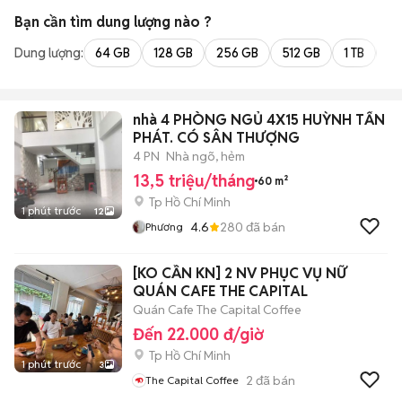
Bạn cần tìm
dung lượng
nào ?
Dung lượng:
64 GB
128 GB
256 GB
512 GB
1 TB
2 
nhà 4 PHÒNG NGỦ 4X15 HUỲNH TẤN
PHÁT. CÓ SÂN THƯỢNG
4 PN
Nhà ngõ, hẻm
13,5 triệu/tháng
60 m²
Tp Hồ Chí Minh
1 phút trước
12
4.6
280
đã bán
Phương
[KO CẦN KN] 2 NV PHỤC VỤ NỮ
QUÁN CAFE THE CAPITAL
Quán Cafe The Capital Coffee
Đến 22.000 đ/giờ
Tp Hồ Chí Minh
1 phút trước
3
2
đã bán
The Capital Coffee