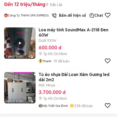
Đến 12 triệu/tháng
Đắk Lắk
Bấm để hiện số
Chat
Công Ty TNHH SPX EXPRESS
Loa máy tính SoundMax A-2118 Đen
60W
Dưới 100W
600.000 đ
Tp Hồ Chí Minh
1 phút trước
5
T
19
đã bán
Thanh
Tủ áo nhựa Đài Loan Xám Gương led
dài 2m2
Mới
Nhựa
3.700.000 đ
Tp Hồ Chí Minh
1 phút trước
2
238
đã bán
Nội Thất Gia Đinh