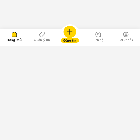
Trang chủ
Quản lý tin
Liên hệ
Tài khoản
Đăng tin
109.000 Bình chọn
Tải ứng dụng Chợ Tốt
Về Chợ Tốt
Quy chế sàn