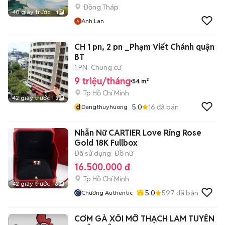
Đồng Tháp
40 giây trước
1
Anh Lan
CH 1 pn, 2 pn _Phạm Viết Chánh quận
BT
1 PN
Chung cư
9 triệu/tháng
54 m²
Tp Hồ Chí Minh
42 giây trước
3
d
5.0
16
đã bán
Dangthuyhuong
Nhẫn Nữ CARTIER Love Ring Rose
Gold 18K Fullbox
Đã sử dụng
Đồ nữ
16.500.000 đ
Tp Hồ Chí Minh
42 giây trước
6
5.0
597
đã bán
Chương Authentic
CƠM GÀ XỐI MỠ THẠCH LAM TUYỂN