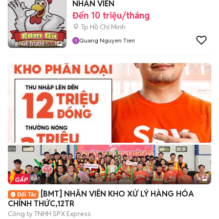
NHÂN VIÊN
Đến 10 triệu/tháng
Tp Hồ Chí Minh
Quang Nguyen Tien
1 phút trước
1
Tin nổi bật
6
+
2
[BMT] NHÂN VIÊN KHO XỬ LÝ HÀNG HÓA
CHÍNH THỨC,12TR
Công ty TNHH SPX Express