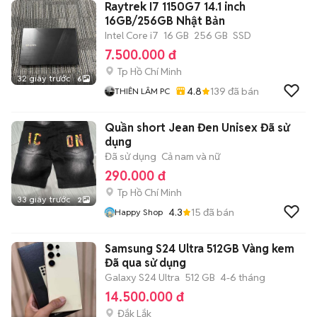
Raytrek I7 1150G7 14.1 inch
16GB/256GB Nhật Bản
Intel Core i7
16 GB
256 GB
SSD
7.500.000 đ
Tp Hồ Chí Minh
32 giây trước
6
4.8
139
đã bán
THIÊN LÂM PC
Quần short Jean Đen Unisex Đã sử
dụng
Đã sử dụng
Cả nam và nữ
290.000 đ
Tp Hồ Chí Minh
33 giây trước
2
4.3
15
đã bán
Happy Shop
Samsung S24 Ultra 512GB Vàng kem
Đã qua sử dụng
Galaxy S24 Ultra
512 GB
4-6 tháng
14.500.000 đ
Đắk Lắk