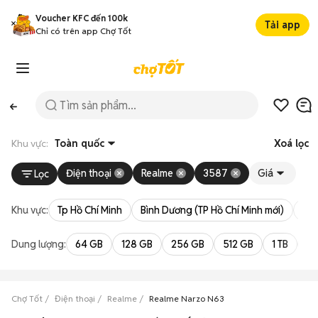
Voucher KFC đến 100k
Tải app
Chỉ có trên app Chợ Tốt
Khu vực:
Toàn quốc
Xoá lọc
Điện thoại
Realme
3587
Giá
Lọc
Khu vực:
Tp Hồ Chí Minh
Bình Dương (TP Hồ Chí Minh mới)
Bà 
Dung lượng:
64 GB
128 GB
256 GB
512 GB
1 TB
2 
Chợ Tốt
Điện thoại
Realme
Realme Narzo N63