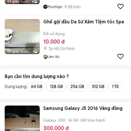
34 giây trước
6
9
đã bán
PhucNgo
Ghế gội đầu Da Sứ Xám Tiệm tóc Spa
Đã sử dụng
10.000 đ
Tp Hồ Chí Minh
39 giây trước
1
Liên Xù
Bạn cần tìm
dung lượng
nào ?
Dung lượng:
64 GB
128 GB
256 GB
512 GB
1 TB
2 
Samsung Galaxy J5 2016 Vàng đồng
Galaxy J510
16 GB
Hết bảo hành
300.000 đ