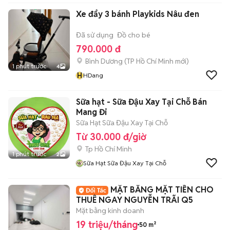
Xe đẩy 3 bánh Playkids Nâu đen
Đã sử dụng
Đồ cho bé
790.000 đ
Bình Dương
(
TP Hồ Chí Minh
mới)
1 phút trước
4
H
HDang
Sữa hạt - Sữa Đậu Xay Tại Chỗ Bán
Mang Đi
Sữa Hạt Sữa Đậu Xay Tại Chỗ
Từ 30.000 đ/giờ
Tp Hồ Chí Minh
1 phút trước
2
Sữa Hạt Sữa Đậu Xay Tại Chỗ
MẶT BẰNG MẶT TIỀN CHO
THUÊ NGAY NGUYỄN TRÃI Q5
Mặt bằng kinh doanh
19 triệu/tháng
50 m²