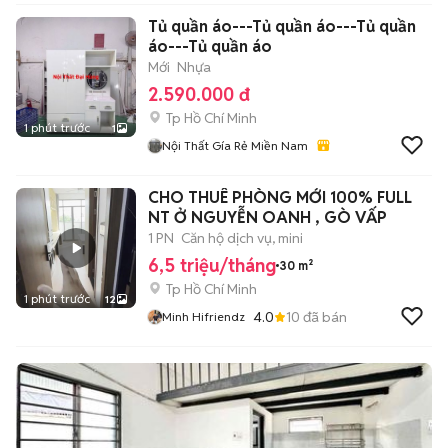
Tủ quần áo---Tủ quần áo---Tủ quần
áo---Tủ quần áo
Mới
Nhựa
2.590.000 đ
Tp Hồ Chí Minh
1 phút trước
1
Nội Thất Gía Rẻ Miền Nam
CHO THUÊ PHÒNG MỚI 100% FULL
NT Ở NGUYỄN OANH , GÒ VẤP
1 PN
Căn hộ dịch vụ, mini
6,5 triệu/tháng
30 m²
Tp Hồ Chí Minh
1 phút trước
12
4.0
10
đã bán
Minh Hifriendz