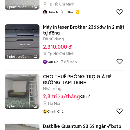
Tp Hồ Chí Minh
1 phút trước
5
Thừa Nhiều Nhà
Máy in laser Brother 2366dw In 2 mặt
tự động
Đã sử dụng
2.310.000 đ
Tp Hồ Chí Minh
1 phút trước
1
7
đã bán
Van Do
CHO THUÊ PHÒNG TRỌ GIÁ RẺ
ĐƯỜNG TAM TRINH
Nhà trống
2,3 triệu/tháng
25 m²
Hà Nội
1 phút trước
3
C
Chính Chủ
Datbike Quantum S3 52 ngàn💕bstp