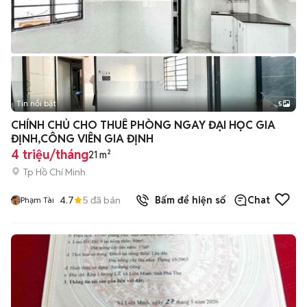
Tin nổi bật
5
CHÍNH CHỦ CHO THUÊ PHÒNG NGAY ĐẠI HỌC GIA
ĐỊNH,CÔNG VIÊN GIA ĐỊNH
4 triệu/tháng
21 m²
Tp Hồ Chí Minh
4.7
5
đã bán
Bấm để hiện số
Chat
Phạm Tài