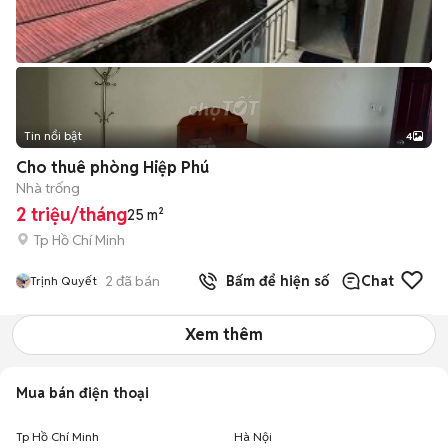
Tin nổi bật
4
Cho thuê phòng Hiệp Phú
Nhà trống
2 triệu/tháng
25 m²
Tp Hồ Chí Minh
2
đã bán
Bấm để hiện số
Chat
Trịnh Quyết
Xem thêm
Mua bán điện thoại
Tp Hồ Chí Minh
Hà Nội