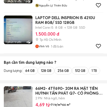
1 phút trước
5
N
Nguyễn Lý Thiên Bửu
LAPTOP DELL INSPRION I5 4210U
RAM 8GB/ SSD 128GB
Intel Core i5
8 GB
< 128 GB
SSD
1.500.000 đ
Tp Hồ Chí Minh
1 phút trước
4
1
đã bán
Vĩnh Võ
Bạn cần tìm
dung lượng
nào ?
Dung lượng:
64 GB
128 GB
256 GB
512 GB
1 TB
2 
66M2- 4TỶ690- 20M RA MẶT TIỀN
HUỲNH TẤN PHÁT Q7- CÓ PHÒNG
DƯỚI TRỆT
2 PN
Nhà ngõ, hẻm
4,69 tỷ
71 tr/m²
66 m²