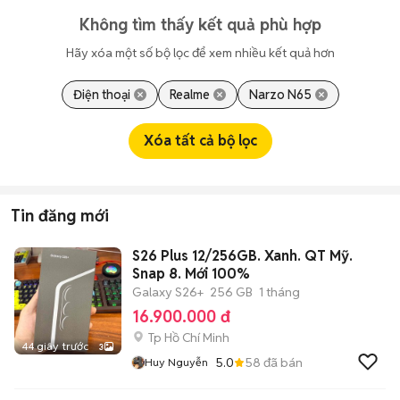
Không tìm thấy kết quả phù hợp
Hãy xóa một số bộ lọc để xem nhiều kết quả hơn
Điện thoại
Realme
Narzo N65
Xóa tất cả bộ lọc
Tin đăng mới
S26 Plus 12/256GB. Xanh. QT Mỹ.
Snap 8. Mới 100%
Galaxy S26+
256 GB
1 tháng
16.900.000 đ
Tp Hồ Chí Minh
44 giây trước
3
5.0
58
đã bán
Huy Nguyễn