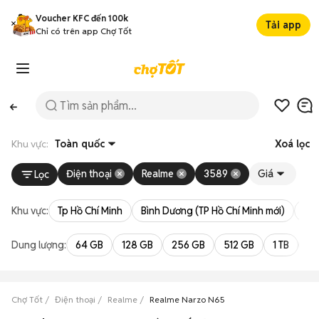
Voucher KFC đến 100k
Tải app
Chỉ có trên app Chợ Tốt
Khu vực:
Toàn quốc
Xoá lọc
Điện thoại
Realme
3589
Giá
Lọc
Khu vực:
Tp Hồ Chí Minh
Bình Dương (TP Hồ Chí Minh mới)
Bà 
Dung lượng:
64 GB
128 GB
256 GB
512 GB
1 TB
2 
Chợ Tốt
Điện thoại
Realme
Realme Narzo N65