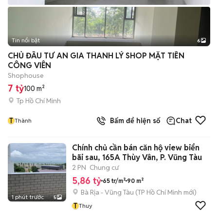
Tin nổi bật
6
+
2
CHỦ ĐẦU TƯ AN GIA THANH LÝ SHOP MẶT TIỀN
CÔNG VIÊN
Shophouse
7 tỷ
100 m²
Tp Hồ Chí Minh
T
Bấm để hiện số
Chat
Thành
Chính chủ cần bán căn hộ view biển
bãi sau, 165A Thùy Vân, P. Vũng Tàu
2 PN
Chung cư
5,86 tỷ
65 tr/m²
90 m²
Bà Rịa - Vũng Tàu
(
TP Hồ Chí Minh
mới)
1 phút trước
5
T
Thuy