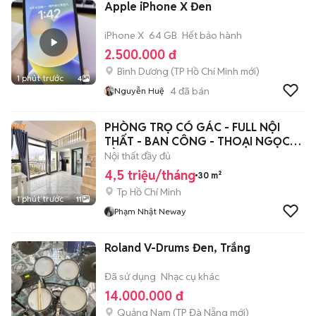
Apple iPhone X Đen
iPhone X
64 GB
Hết bảo hành
2.500.000 đ
Bình Dương
(
TP Hồ Chí Minh
mới)
1 phút trước
4
4
đã bán
Nguyễn Huệ
PHÒNG TRỌ CÓ GÁC - FULL NỘI
THẤT - BAN CÔNG - THOẠI NGỌC
HẦU
Nội thất đầy đủ
4,5 triệu/tháng
30 m²
Tp Hồ Chí Minh
1 phút trước
11
Phạm Nhật Neway
Roland V-Drums Đen, Trắng
Đã sử dụng
Nhạc cụ khác
14.000.000 đ
Quảng Nam
(
TP Đà Nẵng
mới)