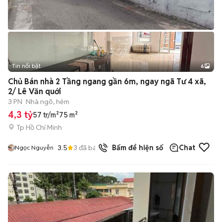
Tin nổi bật
6
+
2
Chủ Bán nhà 2 Tầng ngang gần 6m, ngay ngã Tư 4 xã,
2/ Lê Văn quới
3 PN
Nhà ngõ, hẻm
4,3 tỷ
57 tr/m²
75 m²
Tp Hồ Chí Minh
3.5
3
đã bán
Bấm để hiện số
Chat
Ngọc Nguyễn