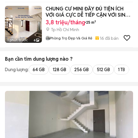
CHUNG CƯ MINI ĐẦY ĐỦ TIỆN ÍCH
VỚI GIÁ CỰC DỄ TIẾP CẬN VỚI SINH
VIÊN
3,8 triệu/tháng
25 m²
Tp Hồ Chí Minh
16
đã bán
Phòng Trọ Đẹp Và Giá Rẻ
1 phút trước
6
Bạn cần tìm
dung lượng
nào ?
Dung lượng:
64 GB
128 GB
256 GB
512 GB
1 TB
2 