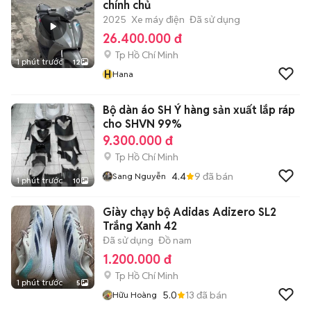
chính chủ
2025
Xe máy điện
Đã sử dụng
26.400.000 đ
Tp Hồ Chí Minh
1 phút trước
12
H
Hana
Bộ dàn áo SH Ý hàng sản xuất lắp ráp
cho SHVN 99%
9.300.000 đ
Tp Hồ Chí Minh
4.4
9
đã bán
Sang Nguyễn
1 phút trước
10
Giày chạy bộ Adidas Adizero SL2
Trắng Xanh 42
Đã sử dụng
Đồ nam
1.200.000 đ
Tp Hồ Chí Minh
1 phút trước
5
5.0
13
đã bán
Hữu Hoàng