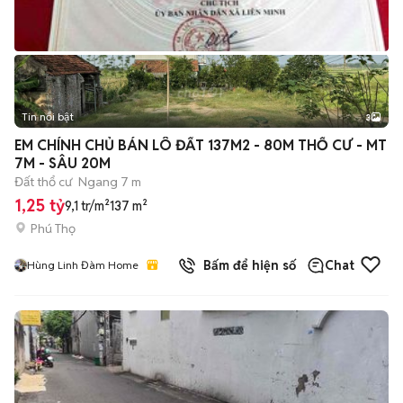
Tin nổi bật
3
EM CHÍNH CHỦ BÁN LÔ ĐẤT 137M2 - 80M THỔ CƯ - MT
7M - SÂU 20M
Đất thổ cư
Ngang 7 m
1,25 tỷ
9,1 tr/m²
137 m²
Phú Thọ
Bấm để hiện số
Chat
Hùng Linh Đàm Home