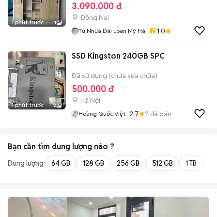
3.090.000 đ
Đồng Nai
1 phút trước
1
1.0
Tủ Nhựa Đài Loan Mỹ Hà
SSD Kingston 240GB SPC
Đã sử dụng (chưa sửa chữa)
500.000 đ
Hà Nội
1 phút trước
2
2.7
2
đã bán
Hoàng Quốc Việt
Bạn cần tìm
dung lượng
nào ?
Dung lượng:
64 GB
128 GB
256 GB
512 GB
1 TB
2 