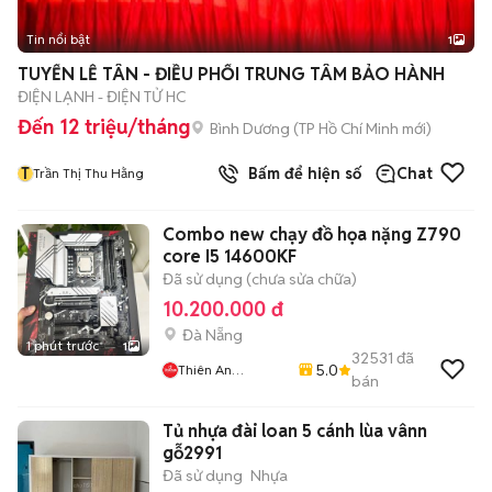
Tin nổi bật
1
TUYỂN LỄ TÂN - ĐIỀU PHỐI TRUNG TÂM BẢO HÀNH
ĐIỆN LẠNH - ĐIỆN TỬ HC
Đến 12 triệu/tháng
Bình Dương
(
TP Hồ Chí Minh
mới)
T
Bấm để hiện số
Chat
Trần Thị Thu Hằng
Combo new chạy đồ họa nặng Z790
core I5 14600KF
Đã sử dụng (chưa sửa chữa)
10.200.000 đ
Đà Nẵng
1 phút trước
1
32531
đã
5.0
Thiên An
bán
Computer
Tủ nhựa đài loan 5 cánh lùa vânn
gỗ2991
Đã sử dụng
Nhựa