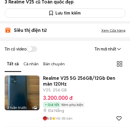
3 Realme V25 cũ Toàn quốc đẹp
Lưu tìm kiếm
Siêu thị điện tử
Xem Cửa hàng
Tin có video
Tin mới nhất
Tất cả
Cá nhân
Bán chuyên
Realme V25 5G 256GB/12Gb Đen
màn 120Hz
V25
256 GB
3.200.000 đ
Giá tốt
Kèm phụ kiện
3 tuần trước
3
Đà Nẵng
5.0
142
đã bán