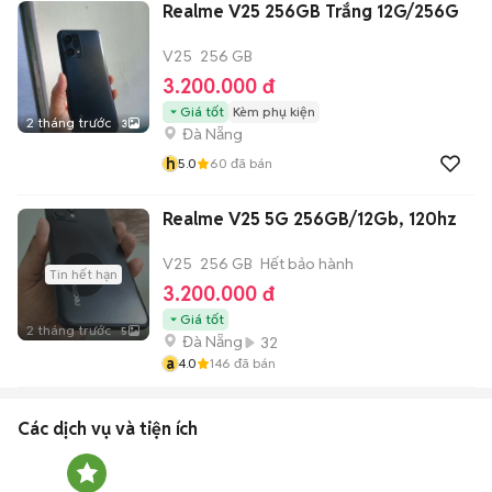
Realme V25 256GB Trắng 12G/256G
V25
256 GB
3.200.000 đ
Giá tốt
Kèm phụ kiện
2 tháng trước
3
Đà Nẵng
h
5.0
60
đã bán
Realme V25 5G 256GB/12Gb, 120hz
V25
256 GB
Hết bảo hành
Tin hết hạn
3.200.000 đ
Giá tốt
2 tháng trước
5
Đà Nẵng
32
a
4.0
146
đã bán
Các dịch vụ và tiện ích