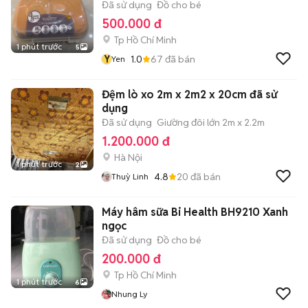
Đã sử dụng
Đồ cho bé
500.000 đ
Tp Hồ Chí Minh
1 phút trước
5
Y
1.0
67
đã bán
Yen
Đệm lò xo 2m x 2m2 x 20cm đã sử
dụng
Đã sử dụng
Giường đôi lớn 2m x 2.2m
1.200.000 đ
Hà Nội
1 phút trước
2
4.8
20
đã bán
Thuỳ Linh
Máy hâm sữa Bi Health BH9210 Xanh
ngọc
Đã sử dụng
Đồ cho bé
200.000 đ
Tp Hồ Chí Minh
1 phút trước
6
Nhung Ly