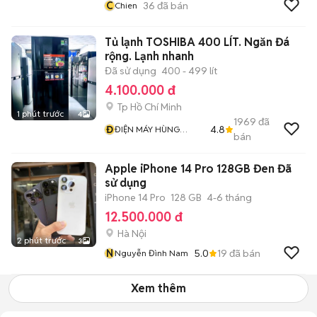
C
36
đã bán
Chien
Tủ lạnh TOSHIBA 400 LÍT. Ngăn Đá
rộng. Lạnh nhanh
Đã sử dụng
400 - 499 lít
4.100.000 đ
Tp Hồ Chí Minh
1 phút trước
4
1969
đã
Đ
4.8
ĐIỆN MÁY HÙNG
bán
PHƯƠNG
Apple iPhone 14 Pro 128GB Đen Đã
sử dụng
iPhone 14 Pro
128 GB
4-6 tháng
12.500.000 đ
Hà Nội
2 phút trước
3
N
5.0
19
đã bán
Nguyễn Đình Nam
Xem thêm