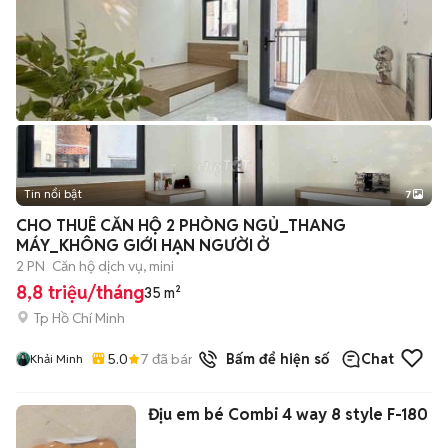
Tin nổi bật
7
+
2
CHO THUÊ CĂN HỘ 2 PHÒNG NGỦ_THANG
MÁY_KHÔNG GIỚI HẠN NGƯỜI Ở
2 PN
Căn hộ dịch vụ, mini
8,8 triệu/tháng
35 m²
Tp Hồ Chí Minh
5.0
7
đã bán
Bấm để hiện số
Chat
Khải Minh
Địu em bé Combi 4 way 8 style F-180