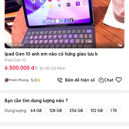
Tin nổi bật
1
ipad Gen 10 anh em nào có hứng giao lưu k
iPad Gen 10
6.500.000 đ
Tp Hồ Chí Minh
5.0
Bấm để hiện số
Chat
Thiên Phùng
Bạn cần tìm
dung lượng
nào ?
Dung lượng:
64 GB
128 GB
256 GB
512 GB
1 TB
2 