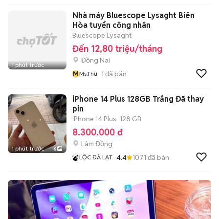
Nhà máy Bluescope Lysaght Biên
Hòa tuyển công nhân
Bluescope Lysaght
Đến 12,80 triệu/tháng
Đồng Nai
1 phút trước
M
1
đã bán
Ms.Thư
iPhone 14 Plus 128GB Trắng Đã thay
pin
iPhone 14 Plus
128 GB
8.300.000 đ
Lâm Đồng
1 phút trước
6
4.4
1071
đã bán
LỘC ĐÀ LẠT