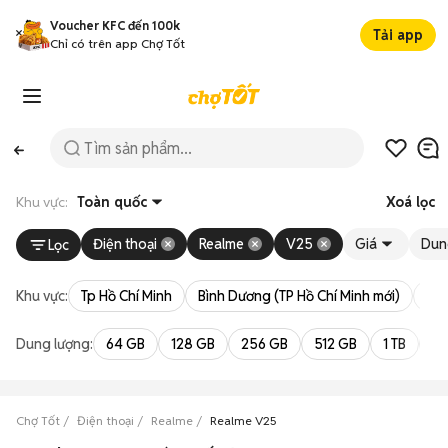
Voucher KFC đến 100k
Tải app
Chỉ có trên app Chợ Tốt
Khu vực:
Toàn quốc
Xoá lọc
Điện thoại
Realme
V25
Giá
Dun
Lọc
Khu vực:
Tp Hồ Chí Minh
Bình Dương (TP Hồ Chí Minh mới)
Bà 
Dung lượng:
64 GB
128 GB
256 GB
512 GB
1 TB
2 
Chợ Tốt
Điện thoại
Realme
Realme V25