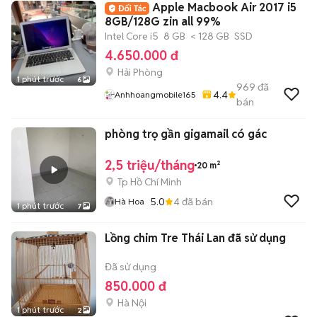
Apple Macbook Air 2017 i5
8GB/128G zin all 99%
Intel Core i5
8 GB
< 128 GB
SSD
4.650.000 đ
Hải Phòng
1 phút trước
6
969
đã
4.4
Anhhoangmobile165
bán
phòng trọ gần gigamail có gác
2,5 triệu/tháng
20 m²
Tp Hồ Chí Minh
5.0
4
đã bán
Hà Hoa
1 phút trước
7
Lồng chim Tre Thái Lan đã sử dụng
Đã sử dụng
850.000 đ
Hà Nội
1 phút trước
2