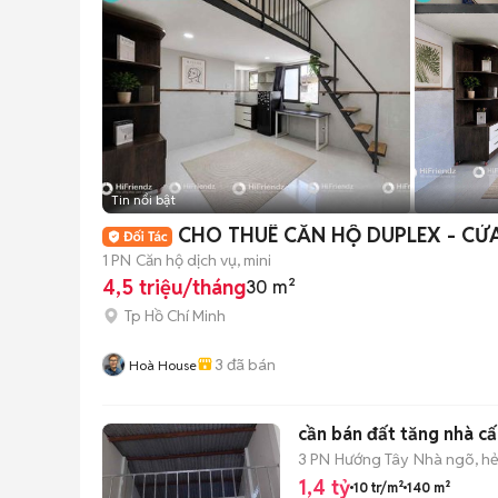
Tin nổi bật
CHO THUÊ CĂN HỘ DUPLEX - C
1 PN
Căn hộ dịch vụ, mini
4,5 triệu/tháng
30 m²
Tp Hồ Chí Minh
3
đã bán
Hoà House
cần bán đất tăng nhà cấ
3 PN
Hướng Tây
Nhà ngõ, h
1,4 tỷ
10 tr/m²
140 m²