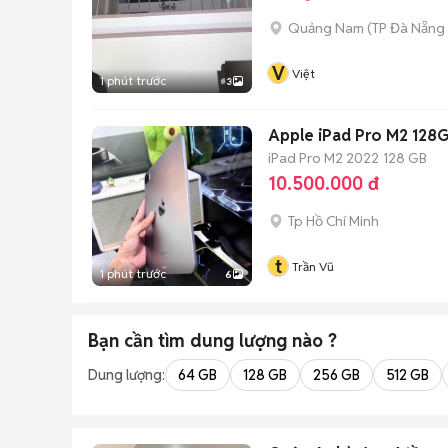
Quảng Nam
(
TP Đà Nẵng
V
Việt
1 phút trước
3
Apple iPad Pro M2 128
iPad Pro M2 2022
128 GB
10.500.000 đ
Tp Hồ Chí Minh
t
Trần Vũ
1 phút trước
6
Bạn cần tìm
dung lượng
nào ?
Dung lượng:
64 GB
128 GB
256 GB
512 GB