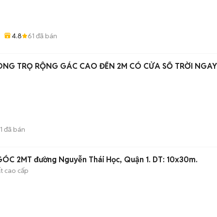
4.8
61
đã bán
ÒNG TRỌ RỘNG GÁC CAO ĐẾN 2M CÓ CỬA SỔ TRỜI NGAY
1
đã bán
GÓC 2MT đường Nguyễn Thái Học, Quận 1. DT: 10x30m.
ất cao cấp