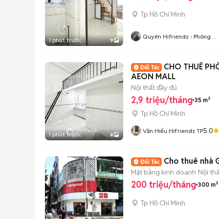
Tp Hồ Chí Minh
Quyên Hifriendz - Phòng
1 phút trước
9
Thật Giá Thật
CHO THUÊ PH
AEON MALL
Nội thất đầy đủ
2,9 triệu/tháng
35 m²
Tp Hồ Chí Minh
5.0
Văn Hiếu HiFriendz TP
1 phút trước
8
Cho thuê nhà 
Mặt bằng kinh doanh
Nội th
200 triệu/tháng
300 m²
Tp Hồ Chí Minh