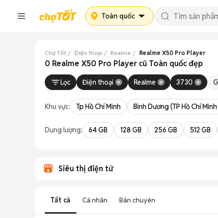
Toàn quốc
Chợ Tốt
Điện thoại
Realme
Realme X50 Pro Player
0 Realme X50 Pro Player cũ Toàn quốc đẹp
Lọc
Điện thoại
Realme
3730
G
Khu vực:
Tp Hồ Chí Minh
Bình Dương (TP Hồ Chí Minh
Dung lượng:
64 GB
128 GB
256 GB
512 GB
Siêu thị điện tử
Tất cả
Cá nhân
Bán chuyên