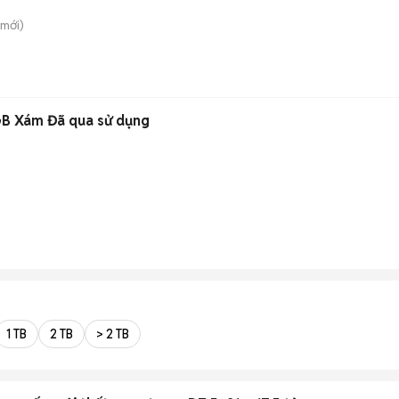
mới)
GB Xám Đã qua sử dụng
1 TB
2 TB
> 2 TB