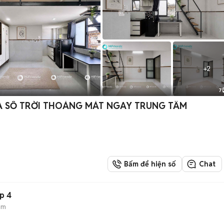
+
2
7
ỬA SỔ TRỜI THOÁNG MÁT NGAY TRUNG TÂM
Bấm để hiện số
Chat
p 4
ẻm