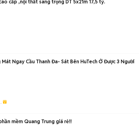
ao cấp ,nội thất sang trọng DT 5x21m 17,5 tỷ.
 Mát Ngay Cầu Thanh Đa- Sát Bên HuTech Ở Được 3 Người
g
phần mềm Quang Trung giá rẻ‼️