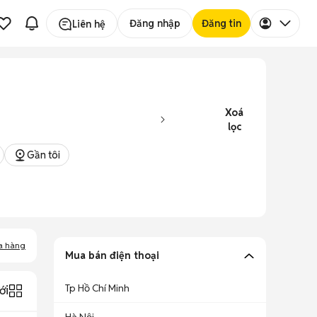
Đăng nhập
Đăng tin
Liên hệ
Xoá
lọc
Gần tôi
a hàng
Mua bán điện thoại
Tp Hồ Chí Minh
ới