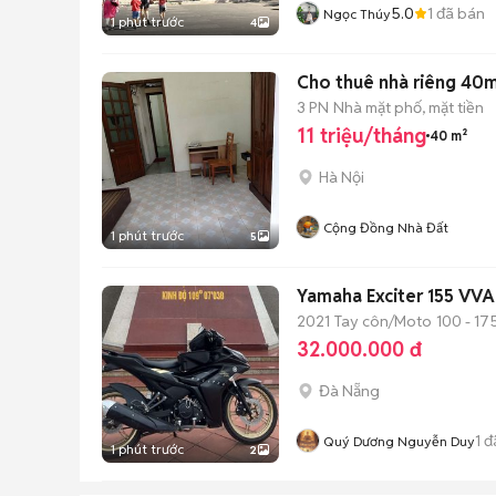
5.0
1
đã bán
Ngọc Thúy
1 phút trước
4
Cho thuê nhà riêng 40m
3 PN
Nhà mặt phố, mặt tiền
11 triệu/tháng
40 m²
Hà Nội
Cộng Đồng Nhà Đất
1 phút trước
5
Yamaha Exciter 155 VVA
2021
Tay côn/Moto
100 - 17
32.000.000 đ
Đà Nẵng
1
đ
Quý Dương Nguyễn Duy
1 phút trước
2