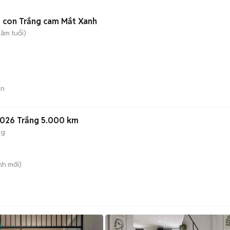
iều Bán Bớt. Mèo con Trắng cam Mắt Xanh
ăm tuổi)
án
2026 Trắng 5.000 km
ng
nh
mới)