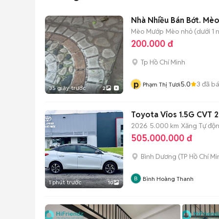
Nhà Nh
Mèo Mướp
Mèo nhỏ (dưới 1 n
200.000 đ
Tp Hồ Chí Minh
p
5.0
3
đã b
Phạm Thị Tươi
35 giây trước
2
Toyota Vios 1.5G CVT 
2026
5.000 km
Xăng
Tự độ
505.000.000 đ
Bình Dương
(
TP Hồ Chí Mi
Bình Hoàng Thanh
1 phút trước
10