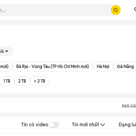
iá
 mới)
Bà Rịa - Vũng Tàu (TP Hồ Chí Minh mới)
Hà Nội
Đà Nẵng
1 TB
2 TB
> 2 TB
Xem Cử
Tin có video
Tin mới nhất
Dạng lư