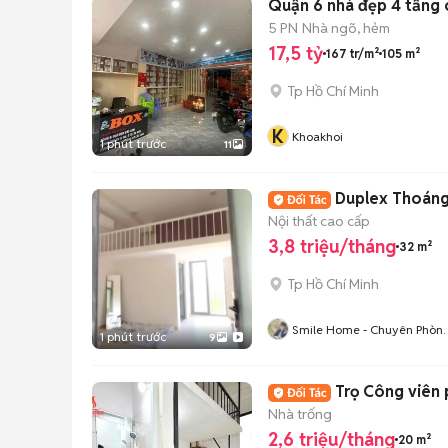
Quận 6 nhà đẹp 4 tầng c
5 PN
Nhà ngõ, hẻm
17,5 tỷ
167 tr/m²
105 m²
Tp Hồ Chí Minh
K
Khoakhoi
1 phút trước
11
Duplex Thoáng
Nội thất cao cấp
3,8 triệu/tháng
32 m²
Tp Hồ Chí Minh
Smile Home - Chuyên Phòn
1 phút trước
9
Trọ- CHDV Bình Thạnh TP
HCM
Trọ Công viên 
Nhà trống
2,6 triệu/tháng
20 m²