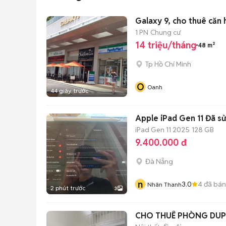
Galaxy 9, cho thuê căn 
1 PN
Chung cư
14 triệu/tháng
48 m²
Tp Hồ Chí Minh
O
Oanh
44 giây trước
Apple iPad Gen 11 Đã s
iPad Gen 11 2025
128 GB
9.400.000 đ
Đà Nẵng
n
3.0
4
đã bán
Nhân Thanh
2 phút trước
3
CHO THUÊ PHÒNG DUP