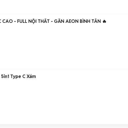
PHÒNG CHO THUÊ GÁC CAO - FULL NỘI THẤT - GẦN AEON BÌNH TÂN 🔥
 5in1 Type C Xám