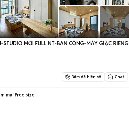
+
2
-STUDIO MỚI FULL NT-BAN CÔNG-MÁY GIẶC RIÊNG
Bấm để hiện số
Chat
m mại Free size