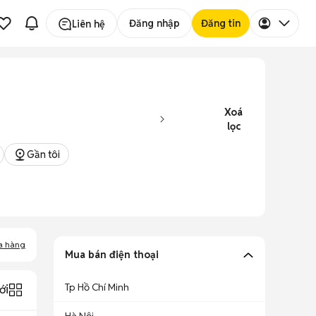
Đăng nhập
Đăng tin
Liên hệ
Xoá
lọc
Gần tôi
a hàng
Mua bán điện thoại
Tp Hồ Chí Minh
ới