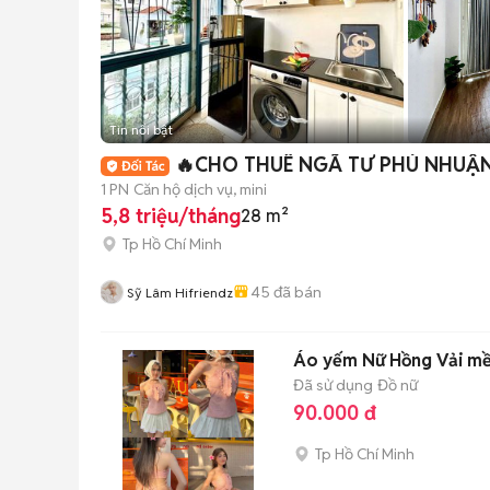
Tin nổi bật
🔥CHO THUÊ NGÃ TƯ PHÚ NHUẬN
1 PN
Căn hộ dịch vụ, mini
5,8 triệu/tháng
28 m²
Tp Hồ Chí Minh
45
đã bán
Sỹ Lâm Hifriendz
Áo yếm Nữ Hồng Vải mề
Đã sử dụng
Đồ nữ
90.000 đ
Tp Hồ Chí Minh