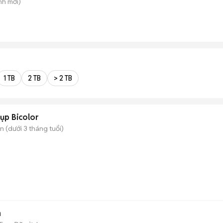
nh
mới)
1 TB
2 TB
> 2 TB
ụp Bicolor
 (dưới 3 tháng tuổi)
n