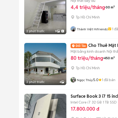
Nội thất đầy đủ
4,4 triệu/tháng
30 m²
Tp Hồ Chí Minh
1
đã
Thành Việt Hifriendz
2 phút trước
9
Cho Thuê Mặt B
Mặt bằng kinh doanh
Nội th
80 triệu/tháng
450 m²
Tp Hồ Chí Minh
5.0
1
đã bán
Ngọc Thúy
2 phút trước
4
Surface Book 3 i7 15 in
Intel Core i7
32 GB
1 TB
SSD
17.800.000 đ