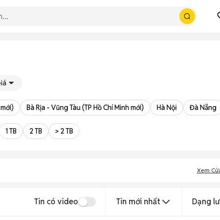
iá
 mới)
Bà Rịa - Vũng Tàu (TP Hồ Chí Minh mới)
Hà Nội
Đà Nẵng
1 TB
2 TB
> 2 TB
Xem Cử
Tin có video
Tin mới nhất
Dạng lư