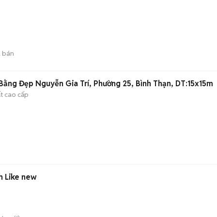
 bán
ằng Đẹp Nguyễn Gia Trí, Phường 25, Bình Thạn, DT:15x15m
ất cao cấp
ch Like new