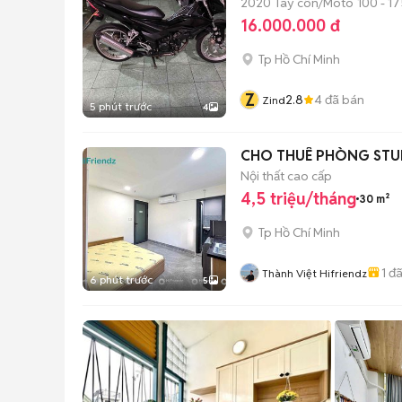
2020
Tay côn/Moto
100 - 17
16.000.000 đ
Tp Hồ Chí Minh
Z
2.8
4
đã bán
Zind
5 phút trước
4
CHO THUÊ PHÒNG STUD
Nội thất cao cấp
4,5 triệu/tháng
30 m²
Tp Hồ Chí Minh
1
đã
Thành Việt Hifriendz
6 phút trước
5