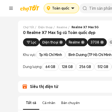
Toàn quốc
Chợ Tốt
Điện thoại
Realme
Realme X7 Max 5G
0 Realme X7 Max 5g cũ Toàn quốc đẹp
Lọc
Điện thoại
Realme
3708
G
Khu vực:
Tp Hồ Chí Minh
Bình Dương (TP Hồ Chí Minh
Dung lượng:
64 GB
128 GB
256 GB
512 GB
Siêu thị điện tử
Tất cả
Cá nhân
Bán chuyên