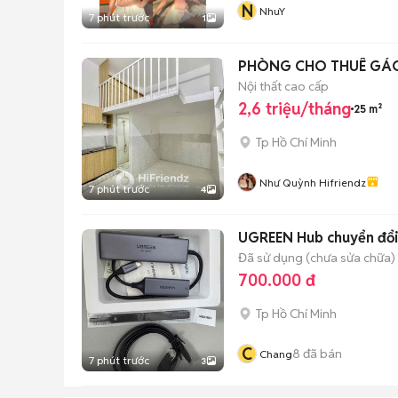
N
NhuY
7 phút trước
1
Nội thất cao cấp
2,6 triệu/tháng
25 m²
Tp Hồ Chí Minh
Như Quỳnh Hifriendz
7 phút trước
4
UGREEN Hub chuyển đổi
Đã sử dụng (chưa sửa chữa)
700.000 đ
Tp Hồ Chí Minh
C
8
đã bán
Chang
7 phút trước
3