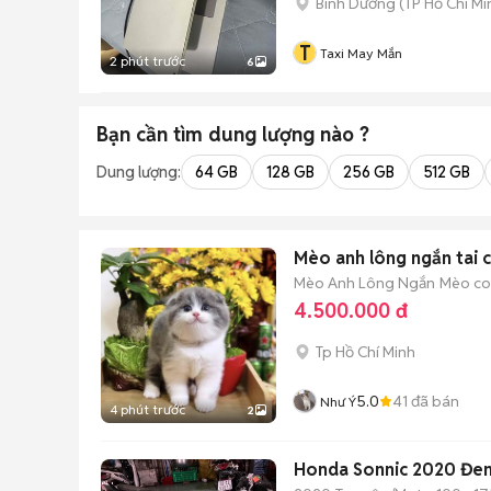
Bình Dương
(
TP Hồ Chí Mi
T
Taxi May Mắn
2 phút trước
6
Bạn cần tìm
dung lượng
nào ?
Dung lượng:
64 GB
128 GB
256 GB
512 GB
Mèo anh lông ngắn tai c
Mèo Anh Lông Ngắn
Mèo con
4.500.000 đ
Tp Hồ Chí Minh
5.0
41
đã bán
Như Ý
4 phút trước
2
Honda Sonnic 2020 Đe