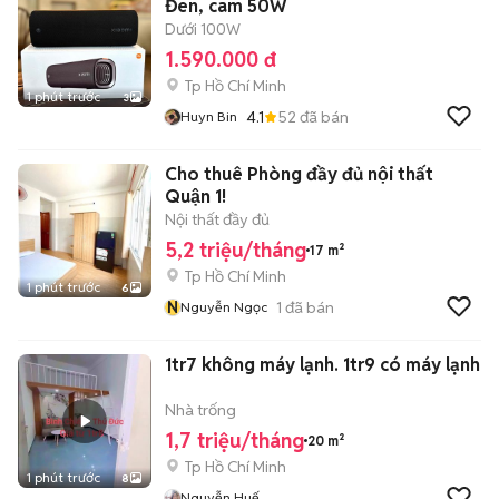
Đen, cam 50W
Dưới 100W
1.590.000 đ
Tp Hồ Chí Minh
1 phút trước
3
4.1
52
đã bán
Huyn Bin
Cho thuê Phòng đầy đủ nội thất
Quận 1!
Nội thất đầy đủ
5,2 triệu/tháng
17 m²
Tp Hồ Chí Minh
1 phút trước
6
N
1
đã bán
Nguyễn Ngọc
1tr7 không máy lạnh. 1tr9 có máy lạnh
Nhà trống
1,7 triệu/tháng
20 m²
Tp Hồ Chí Minh
1 phút trước
8
Nguyễn Huế