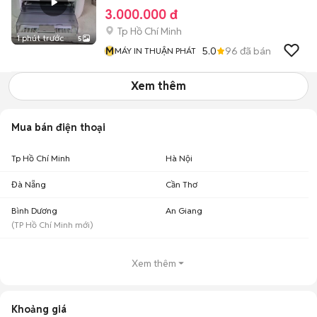
3.000.000 đ
Tp Hồ Chí Minh
1 phút trước
5
M
5.0
96
đã bán
MÁY IN THUẬN PHÁT
Xem thêm
Mua bán điện thoại
Tp Hồ Chí Minh
Hà Nội
Đà Nẵng
Cần Thơ
Bình Dương
An Giang
(
TP Hồ Chí Minh
mới)
Xem thêm
Khoảng giá