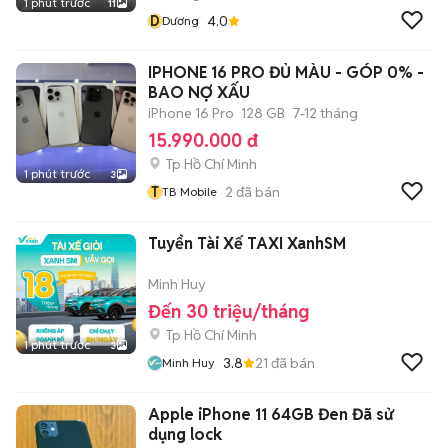
1 phút trước
11
D
4.0
Dương
IPHONE 16 PRO ĐỦ MÀU - GÓP 0% -
BAO NỢ XẤU
iPhone 16 Pro
128 GB
7-12 tháng
15.990.000 đ
Tp Hồ Chí Minh
1 phút trước
3
T
2
đã bán
TB Mobile
Tuyển Tài Xế TAXI XanhSM
Minh Huy
Đến 30 triệu/tháng
Tp Hồ Chí Minh
1 phút trước
3
3.8
21
đã bán
Minh Huy
Apple iPhone 11 64GB Đen Đã sử
dụng lock