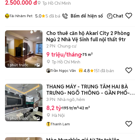
2.500.000 đ
Tp Hồ Chí Minh
5.0
5
đã bán
Bấm để hiện số
Chat
Tài Nhâm Pet
Cho thuê căn hộ Akari City 2 Phòng
Ngủ 2 Nhà Vệ Sinh full nội thất 9tr
2 PN
Chung cư
9 triệu/tháng
75 m²
Tp Hồ Chí Minh
1 phút trước
7
4.8
151
đã bán
Trần Ngọc Văn
THANG MÁY - TRUNG TÂM HAI BÀ
TRƯNG- NGÕ THÔNG - GẦN PHỐ-
NHÀ ĐẸP -FULL
3 PN
Nhà ngõ, hẻm
8,2 tỷ
195 tr/m²
42 m²
Hà Nội
1 phút trước
6
T
Thanh Lam