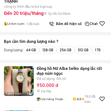
THẠNH
công ty tnhh đầu tư be bgroup
Đến 20 triệu/tháng
Tp Hồ Chí Minh
L
1
đã bán
Bấm để hiện số
Chat
Lê Kim Uyên
Bạn cần tìm
dung lượng
nào ?
Dung lượng:
64 GB
128 GB
256 GB
512 GB
1 TB
2 
Đồng hồ Nữ Alba Seiko dạng lắc rất
đẹp núm ngọc
Đã sử dụng
Đồ nữ
950.000 đ
Hà Nội
1 phút trước
6
763
đã
4.9
Cửa Hàng Thuận
bán
Nguyễn Tài