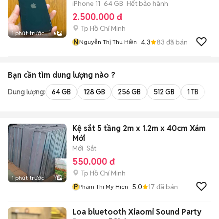
iPhone 11
64 GB
Hết bảo hành
2.500.000 đ
Tp Hồ Chí Minh
1 phút trước
5
N
4.3
83
đã bán
Nguyễn Thị Thu Hiền
Bạn cần tìm
dung lượng
nào ?
Dung lượng:
64 GB
128 GB
256 GB
512 GB
1 TB
2 
Kệ sắt 5 tầng 2m x 1.2m x 40cm Xám
Mới
Mới
Sắt
550.000 đ
Tp Hồ Chí Minh
1 phút trước
1
P
5.0
17
đã bán
Pham Thi My Hien
Loa bluetooth Xiaomi Sound Party