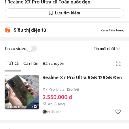
1 Realme X7 Pro Ultra cũ Toàn quốc đẹp
Lưu tìm kiếm
Siêu thị điện tử
Xem Cửa hàng
Tin có video
Tin mới nhất
Tất cả
Cá nhân
Bán chuyên
Realme X7 Pro Ultra 8GB 128GB Đen
X7 Pro Ultra
128 GB
2.550.000 đ
An Giang
3 tuần trước
6
14
đã bán