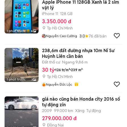
Apple iPhone 11 128GB Xanh lá 2 sim
vật lý
iPhone 11
128 GB
3.350.000 đ
Tp Hồ Chí Minh
1 phút trước
6
3.0
76
đã bán
Nguyễn Cao Cường
238,6m đất đường nhựa 10m Ni Sư
Huỳnh Liên cần bán
Đất thổ cư
Ngang 9,86 m
30 tỷ
126 tr/m²
239 m²
Tp Hồ Chí Minh
1 phút trước
3
Nguyễn Đức Lộc
giá nào cũng bán Honda city 2016 số
tự động zin
2009
99.000 km
Xăng
Tự động
279.000.000 đ
Đồng Nai