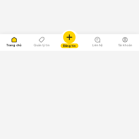
Trang chủ
Quản lý tin
Liên hệ
Tài khoản
Đăng tin
109.000 Bình chọn
Tải ứng dụng Chợ Tốt
Về Chợ Tốt
Quy chế sàn