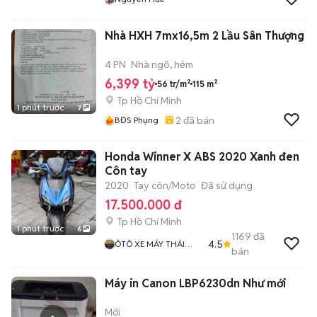
Nhà HXH 7mx16,5m 2 Lầu Sân Thượng
4 PN
Nhà ngõ, hẻm
6,399 tỷ
56 tr/m²
115 m²
Tp Hồ Chí Minh
1 phút trước
7
2
đã bán
BĐS Phụng
Honda Winner X ABS 2020 Xanh đen
Côn tay
2020
Tay côn/Moto
Đã sử dụng
17.500.000 đ
Tp Hồ Chí Minh
1 phút trước
6
1169
đã
4.5
ÔTÔ XE MÁY THÁI
bán
HOÀ
Máy in Canon LBP6230dn Như mới
Mới