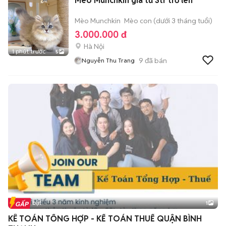
Mèo Munchkin giá từ 3tr trở lên
Mèo Munchkin
Mèo con (dưới 3 tháng tuổi)
3.000.000 đ
Hà Nội
1 phút trước
5
9
đã bán
Nguyễn Thu Trang
Tin nổi bật
1
KÊ TOÁN TỔNG HỢP - KẾ TOÁN THUẾ QUẬN BÌNH