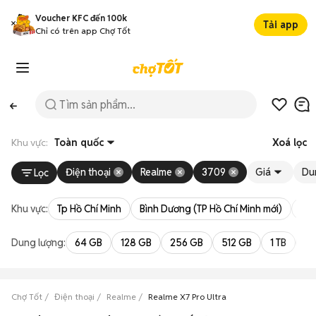
Voucher KFC đến 100k
Tải app
Chỉ có trên app Chợ Tốt
Khu vực:
Toàn quốc
Xoá lọc
Điện thoại
Realme
3709
Giá
Du
Lọc
Khu vực:
Tp Hồ Chí Minh
Bình Dương (TP Hồ Chí Minh mới)
Bà 
Dung lượng:
64 GB
128 GB
256 GB
512 GB
1 TB
2 
Chợ Tốt
Điện thoại
Realme
Realme X7 Pro Ultra