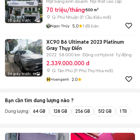
8x20m
Mặt bằng kinh doanh
Nội thất cao cấp
70 triệu/tháng
500 m²
Q. Phú Nhuận
(
P. Cầu Kiệu
mới)
32 giây trước
4
5.0
1
đã bán
Ngọc Thúy
XC90 B6 Ultimate 2023 Platinum
Gray Thụy Điển
2022
58.000 km
Động cơ Hybrid
Tự động
2.339.000.000 đ
Q. Tân Phú
(
P. Phú Thọ Hòa
mới)
34 giây trước
19
H
2.0
Hoanganh
Bạn cần tìm
dung lượng
nào ?
Dung lượng:
64 GB
128 GB
256 GB
512 GB
1 TB
2 