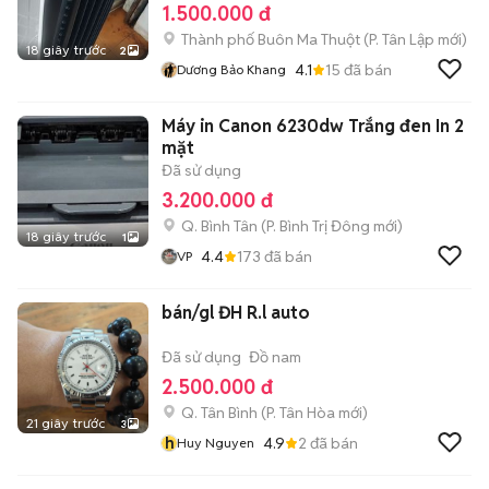
1.500.000 đ
Thành phố Buôn Ma Thuột
(
P. Tân Lập
mới)
18 giây trước
2
4.1
15
đã bán
Dương Bảo Khang
Máy in Canon 6230dw Trắng đen In 2
mặt
Đã sử dụng
3.200.000 đ
Q. Bình Tân
(
P. Bình Trị Đông
mới)
18 giây trước
1
4.4
173
đã bán
VP
bán/gl ĐH R.l auto
Đã sử dụng
Đồ nam
2.500.000 đ
Q. Tân Bình
(
P. Tân Hòa
mới)
21 giây trước
3
h
4.9
2
đã bán
Huy Nguyen