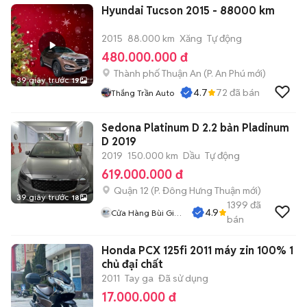
Hyundai Tucson 2015 - 88000 km
2015
88.000 km
Xăng
Tự động
480.000.000 đ
Thành phố Thuận An
(
P. An Phú
mới)
39 giây trước
19
4.7
72
đã bán
Thắng Trần Auto
Sedona Platinum D 2.2 bản Pladinum
D 2019
2019
150.000 km
Dầu
Tự động
619.000.000 đ
Quận 12
(
P. Đông Hưng Thuận
mới)
39 giây trước
18
1399
đã
4.9
Cửa Hàng Bùi Gia
bán
Phát
Honda PCX 125fi 2011 máy zin 100% 1
chủ đại chất
2011
Tay ga
Đã sử dụng
17.000.000 đ