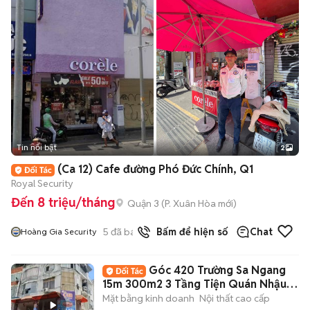
Tin nổi bật
2
(Ca 12) Cafe đường Phó Đức Chính, Q1
Royal Security
Đến 8 triệu/tháng
Quận 3
(
P. Xuân Hòa
mới)
5
đã bán
Bấm để hiện số
Chat
Hoàng Gia Security
Góc 420 Trường Sa Ngang
15m 300m2 3 Tầng Tiện Quán Nhậu
Nhà Hàng CF
Mặt bằng kinh doanh
Nội thất cao cấp