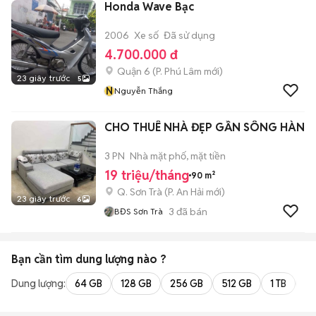
Honda Wave Bạc
2006
Xe số
Đã sử dụng
4.700.000 đ
Quận 6
(
P. Phú Lâm
mới)
23 giây trước
5
N
Nguyễn Thắng
CHO THUÊ NHÀ ĐẸP GẦN SÔNG HÀN
3 PN
Nhà mặt phố, mặt tiền
19 triệu/tháng
90 m²
Q. Sơn Trà
(
P. An Hải
mới)
23 giây trước
6
3
đã bán
BĐS Sơn Trà
Bạn cần tìm
dung lượng
nào ?
Dung lượng:
64 GB
128 GB
256 GB
512 GB
1 TB
2 