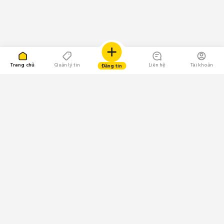
Trang chủ
Quản lý tin
Liên hệ
Tài khoản
Đăng tin
109.000 Bình chọn
Tải ứng dụng Chợ Tốt
Về Chợ Tốt
Quy chế sàn
Chính sách bảo mật
Giải quyết tranh chấp
CÔNG TY TNHH CHỢ TỐT - Người đại diện theo pháp luật:
Nguyễn Trọng Tấn; GPDKKD: 0312120782 do Sở KH & ĐT TP.HCM cấp ngày