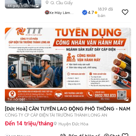
Q. Cầu Giấy
44 giây trước
16
1839
đã
4.7
Xe Máy Lâm
bán
Thủy
Tin nổi bật
1
[Đức Hoà] CẦN TUYỂN LAO ĐỘNG PHỔ THÔNG - NAM
CÔNG TY CP CÁP ĐIỆN TÀI TRƯỜNG THÀNH LONG AN
Đến 14 triệu/tháng
Huyện Đức Hòa