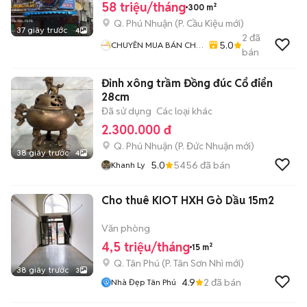
58 triệu/tháng
300 m²
Q. Phú Nhuận
(
P. Cầu Kiệu
mới)
37 giây trước
4
2
đã
5.0
CHUYÊN MUA BÁN CHO
bán
THUÊ TÒA NHÀ
Đỉnh xông trầm Đồng đúc Cổ điển
28cm
Đã sử dụng
Các loại khác
2.300.000 đ
Q. Phú Nhuận
(
P. Đức Nhuận
mới)
38 giây trước
4
5.0
5456
đã bán
Khanh Ly
Cho thuê KIOT HXH Gò Dầu 15m2
Văn phòng
4,5 triệu/tháng
15 m²
Q. Tân Phú
(
P. Tân Sơn Nhì
mới)
38 giây trước
3
4.9
2
đã bán
Nhà Đẹp Tân Phú