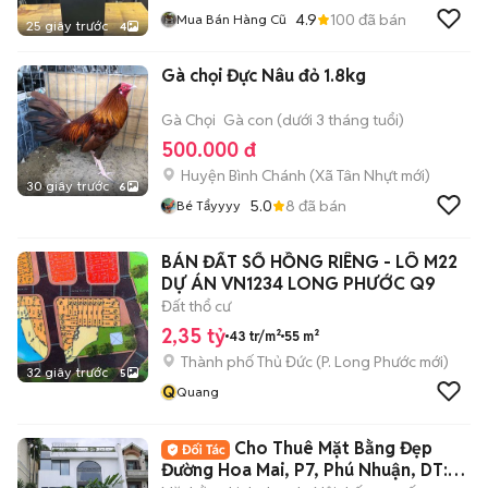
4.9
100
đã bán
Mua Bán Hàng Cũ
25 giây trước
4
Gà chọi Đực Nâu đỏ 1.8kg
Gà Chọi
Gà con (dưới 3 tháng tuổi)
500.000 đ
Huyện Bình Chánh
(
Xã Tân Nhựt
mới)
30 giây trước
6
5.0
8
đã bán
Bé Tẩyyyy
BÁN ĐẤT SỔ HỒNG RIÊNG - LÔ M22
DỰ ÁN VN1234 LONG PHƯỚC Q9
Đất thổ cư
2,35 tỷ
43 tr/m²
55 m²
Thành phố Thủ Đức
(
P. Long Phước
mới)
32 giây trước
5
Q
Quang
Cho Thuê Mặt Bằng Đẹp
Đường Hoa Mai, P7, Phú Nhuận, DT: