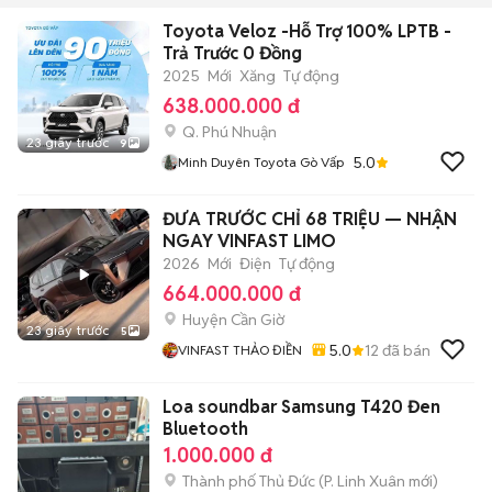
Toyota Veloz -Hỗ Trợ 100% LPTB -
Trả Trước 0 Đồng
2025
Mới
Xăng
Tự động
638.000.000 đ
Q. Phú Nhuận
23 giây trước
9
5.0
Minh Duyên Toyota Gò Vấp
ĐƯA TRƯỚC CHỈ 68 TRIỆU — NHẬN
NGAY VINFAST LIMO
2026
Mới
Điện
Tự động
664.000.000 đ
Huyện Cần Giờ
23 giây trước
5
5.0
12
đã bán
VINFAST THẢO ĐIỀN
Loa soundbar Samsung T420 Đen
Bluetooth
1.000.000 đ
Thành phố Thủ Đức
(
P. Linh Xuân
mới)