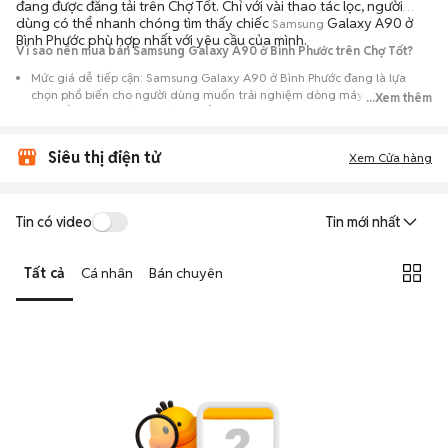
đang được đăng tải trên Chợ Tốt. Chỉ với vài thao tác lọc, người
dùng có thể nhanh chóng tìm thấy chiếc
Galaxy A90 ở
Samsung
Bình Phước phù hợp nhất với yêu cầu của mình.
Vì sao nên mua bán Samsung Galaxy A90 ở Bình Phước trên Chợ Tốt?
Mức giá dễ tiếp cận: Samsung Galaxy A90 ở Bình Phước đang là lựa
chọn phổ biến cho người dùng muốn trải nghiệm dòng máy này với chi
...Xem thêm
phí thấp hơn so với khi mới ra mắt.
Nguồn cung phong phú: Dễ dàng tìm thấy
Samsung
Galaxy A90 ở Bình
Siêu thị điện tử
Phước từ nhiều cá nhân muốn lên đời máy, mang đến đa dạng sự lựa
Xem Cửa hàng
chọn về tình trạng bảo hành, hình thức máy và màu sắc.
Giao dịch minh bạch: Việc gặp gỡ trực tiếp giúp người mua
Tin có video
Tin mới nhất
đánh giá chính xác hiệu năng thực tế của máy so với mô tả trên
tin đăng.
Tất cả
Cá nhân
Bán chuyên
Mua bán linh hoạt: Hai bên có thể chủ động thỏa thuận giá cả và
địa điểm giao nhận, chốt giao dịch nhanh chóng khi đạt được
tiếng nói chung.