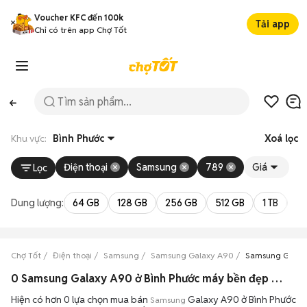
Voucher KFC đến 100k
Tải app
Chỉ có trên app Chợ Tốt
Khu vực:
Bình Phước
Xoá lọc
Điện thoại
Samsung
789
Giá
Lọc
Dung lượng:
64 GB
128 GB
256 GB
512 GB
1 TB
2 
Chợ Tốt
Điện thoại
Samsung
Samsung Galaxy A90
Samsung Galaxy
0 Samsung Galaxy A90 ở Bình Phước máy bền đẹp đang bán 08/2026
Hiện có hơn 0 lựa chọn mua bán
Galaxy A90 ở Bình Phước
Samsung