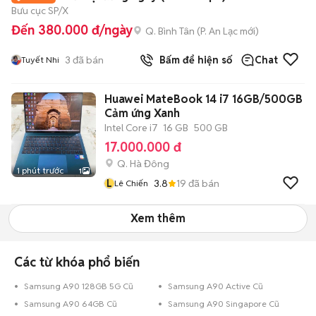
Bưu cục SP/X
Đến 380.000 đ/ngày
Q. Bình Tân
(
P. An Lạc
mới)
3
đã bán
Bấm để hiện số
Chat
Tuyết Nhi
Huawei MateBook 14 i7 16GB/500GB
Cảm ứng Xanh
Intel Core i7
16 GB
500 GB
17.000.000 đ
Q. Hà Đông
1 phút trước
1
L
3.8
19
đã bán
Lê Chiến
Xem thêm
Các từ khóa phổ biến
Samsung A90 128GB 5G Cũ
Samsung A90 Active Cũ
Samsung A90 64GB Cũ
Samsung A90 Singapore Cũ