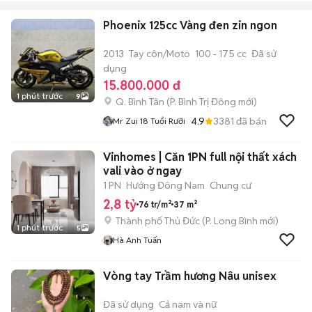
Phoenix 125cc Vàng đen zin ngon
2013
Tay côn/Moto
100 - 175 cc
Đã sử
dụng
15.800.000 đ
1 phút trước
9
Q. Bình Tân
(
P. Bình Trị Đông
mới)
4.9
3381
đã bán
Mr Zui 18 Tuổi Rưỡi
Vinhomes | Căn 1PN full nội thất xách
vali vào ở ngay
1 PN
Hướng Đông Nam
Chung cư
2,8 tỷ
76 tr/m²
37 m²
Thành phố Thủ Đức
(
P. Long Bình
mới)
1 phút trước
5
Hà Anh Tuấn
Vòng tay Trầm hương Nâu unisex
Đã sử dụng
Cả nam và nữ