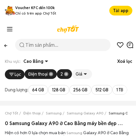
Voucher KFC đến 100k
Tải app
Chỉ có trên app Chợ Tốt
Khu vực:
Cao Bằng
Xoá lọc
Điện thoại
2
Giá
Lọc
Dung lượng:
64 GB
128 GB
256 GB
512 GB
1 TB
2 
Chợ Tốt
Điện thoại
Samsung
Samsung Galaxy A90
Samsung Galax
0 Samsung Galaxy A90 ở Cao Bằng máy bền đẹp đang bán 08/2026
Hiện có hơn 0 lựa chọn mua bán
Galaxy A90 ở Cao Bằng
Samsung