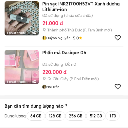
Pin sạc INR21700H52VT Xanh dương
Lithium-ion
Đã sử dụng (chưa sửa chữa)
21.000 đ
Thành phố Thủ Đức
(
P. Tam Bình
mới)
1 phút trước
1
H
5.0
Huỳnh Nguyễn
Phấn má Dasique 06
Đã sử dụng
Đồ nữ
220.000 đ
Q. Cầu Giấy
(
P. Phú Diễn
mới)
1 phút trước
1
Nhi Trần
Bạn cần tìm
dung lượng
nào ?
Dung lượng:
64 GB
128 GB
256 GB
512 GB
1 TB
2 