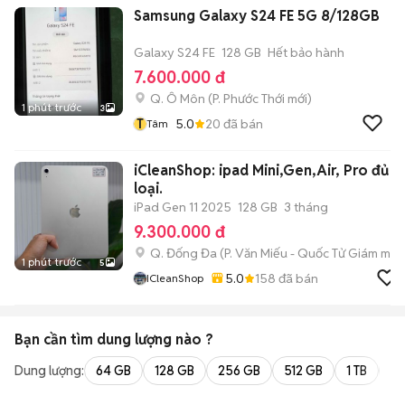
Samsung Galaxy S24 FE 5G 8/128GB
Galaxy S24 FE
128 GB
Hết bảo hành
7.600.000 đ
Q. Ô Môn
(
P. Phước Thới
mới)
1 phút trước
3
T
5.0
20
đã bán
Tâm
iCleanShop: ipad Mini,Gen,Air, Pro đủ
loại.
iPad Gen 11 2025
128 GB
3 tháng
9.300.000 đ
Q. Đống Đa
(
P. Văn Miếu - Quốc Tử Giám
mới)
1 phút trước
5
5.0
158
đã bán
ICleanShop
Bạn cần tìm
dung lượng
nào ?
Dung lượng:
64 GB
128 GB
256 GB
512 GB
1 TB
2 