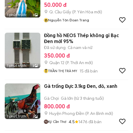
50.000 đ
Q. Cầu Giấy
(
P. Yên Hòa
mới)
1 phút trước
3
n
Nguyễn Tôn Đoan Trang
Đồng hồ NEOS Thép không gỉ Bạc
Đen mới 95%
Đã sử dụng
Cả nam và nữ
350.000 đ
Quận 12
(
P. Thới An
mới)
1 phút trước
2
T
15
đã bán
TRẦN THỊ TRÀ MY
Gà trống Đực 3.1kg Đen, đỏ, xanh
Gà Chọi
Gà lớn (từ 3 tháng tuổi)
800.000 đ
Huyện Phong Điền
(
P. An Bình
mới)
1 phút trước
3
4.5
1476
đã bán
Ký Cần Thơ