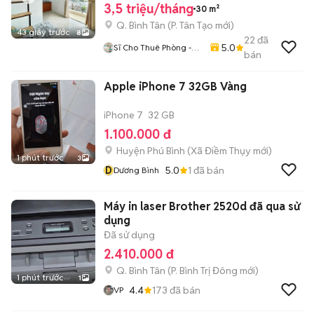
3,5 triệu/tháng
30 m²
Q. Bình Tân
(
P. Tân Tạo
mới)
43 giây trước
8
22
đã
5.0
Sĩ Cho Thuê Phòng -
bán
Nguồn Trọ Uy Tín
Apple iPhone 7 32GB Vàng
iPhone 7
32 GB
1.100.000 đ
Huyện Phú Bình
(
Xã Điềm Thụy
mới)
1 phút trước
3
D
5.0
1
đã bán
Dương Bình
Máy in laser Brother 2520d đã qua sử
dụng
Đã sử dụng
2.410.000 đ
Q. Bình Tân
(
P. Bình Trị Đông
mới)
1 phút trước
1
4.4
173
đã bán
VP