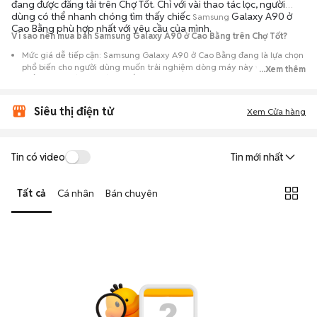
đang được đăng tải trên Chợ Tốt. Chỉ với vài thao tác lọc, người
dùng có thể nhanh chóng tìm thấy chiếc
Galaxy A90 ở
Samsung
Cao Bằng phù hợp nhất với yêu cầu của mình.
Vì sao nên mua bán Samsung Galaxy A90 ở Cao Bằng trên Chợ Tốt?
Mức giá dễ tiếp cận: Samsung Galaxy A90 ở Cao Bằng đang là lựa chọn
phổ biến cho người dùng muốn trải nghiệm dòng máy này với chi phí
...Xem thêm
thấp hơn so với khi mới ra mắt.
Nguồn cung phong phú: Dễ dàng tìm thấy
Samsung
Galaxy A90 ở Cao
Siêu thị điện tử
Bằng từ nhiều cá nhân muốn lên đời máy, mang đến đa dạng sự lựa
Xem Cửa hàng
chọn về tình trạng bảo hành, hình thức máy và màu sắc.
Giao dịch minh bạch: Việc gặp gỡ trực tiếp giúp người mua
Tin có video
Tin mới nhất
đánh giá chính xác hiệu năng thực tế của máy so với mô tả trên
tin đăng.
Tất cả
Cá nhân
Bán chuyên
Mua bán linh hoạt: Hai bên có thể chủ động thỏa thuận giá cả và
địa điểm giao nhận, chốt giao dịch nhanh chóng khi đạt được
tiếng nói chung.