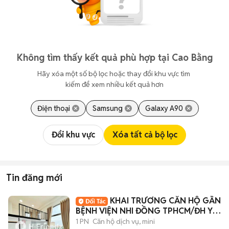
Không tìm thấy kết quả phù hợp tại Cao Bằng
Hãy xóa một số bộ lọc hoặc thay đổi khu vực tìm 
kiếm để xem nhiều kết quả hơn
Điện thoại
Samsung
Galaxy A90
Đổi khu vực
Xóa tất cả bộ lọc
Tin đăng mới
KHAI TRƯƠNG CĂN HỘ GẦN
BỆNH VIỆN NHI ĐỒNG TPHCM/ĐH Y
PHẠM NGỌC THẠCH
1 PN
Căn hộ dịch vụ, mini