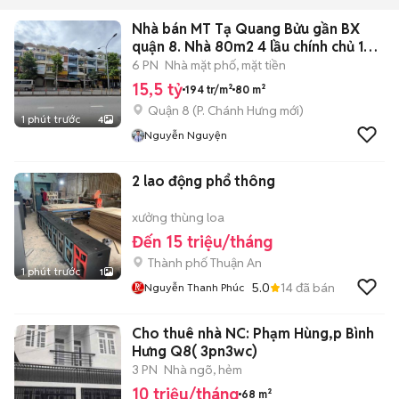
Nhà bán MT Tạ Quang Bửu gần BX
quận 8. Nhà 80m2 4 lầu chính chủ 1
đời
6 PN
Nhà mặt phố, mặt tiền
15,5 tỷ
194 tr/m²
80 m²
Quận 8
(
P. Chánh Hưng
mới)
1 phút trước
4
Nguyễn Nguyện
2 lao động phổ thông
xưởng thùng loa
Đến 15 triệu/tháng
Thành phố Thuận An
1 phút trước
1
5.0
14
đã bán
Nguyễn Thanh Phúc
Cho thuê nhà NC: Phạm Hùng,p Bình
Hưng Q8( 3pn3wc)
3 PN
Nhà ngõ, hẻm
10 triệu/tháng
68 m²