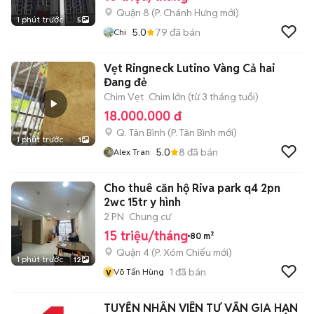
Quận 8
(
P. Chánh Hưng
mới)
1 phút trước
5
5.0
79
đã bán
Chi
Vẹt Ringneck Lutino Vàng Cả hai
Đang đẻ
Chim Vẹt
Chim lớn (từ 3 tháng tuổi)
18.000.000 đ
Q. Tân Bình
(
P. Tân Bình
mới)
1 phút trước
1
5.0
8
đã bán
Alex Tran
Cho thuê căn hộ Riva park q4 2pn
2wc 15tr y hình
2 PN
Chung cư
15 triệu/tháng
80 m²
Quận 4
(
P. Xóm Chiếu
mới)
1 phút trước
12
v
1
đã bán
Võ Tấn Hùng
TUYỂN NHÂN VIÊN TƯ VẤN GIA HẠN