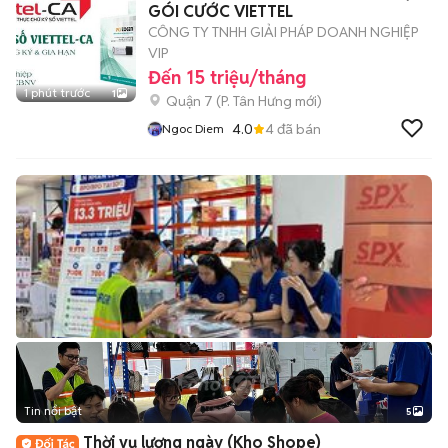
GÓI CƯỚC VIETTEL
CÔNG TY TNHH GIẢI PHÁP DOANH NGHIỆP
VIP
Đến 15 triệu/tháng
1 phút trước
1
Quận 7
(
P. Tân Hưng
mới)
4.0
4
đã bán
Ngoc Diem
Tin nổi bật
5
Thời vụ lương ngày (Kho Shope)