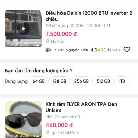
Điều hòa Daikin 12000 BTU Inverter 2
chiều
Đã sử dụng
10,000 - 20,000 BTU
7.500.000 đ
Hà Nội
4 phút trước
2
4.5
33
đã bán
E Lê 286 Nguyễn Xiển
Bạn cần tìm
dung lượng
nào ?
Dung lượng:
64 GB
128 GB
256 GB
512 GB
1 TB
2 
Kính râm FLYER ARON TPA Đen
Unisex
Mới
Cả nam và nữ
468.000 đ
Tp Hồ Chí Minh
4 phút trước
5