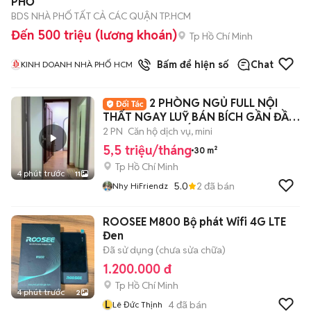
PHỐ
BDS NHÀ PHỐ TẤT CẢ CÁC QUẬN TP.HCM
Đến 500 triệu (lương khoán)
Tp Hồ Chí Minh
1
đã bán
Bấm để hiện số
Chat
KINH DOANH NHÀ PHỐ HCM
2 PHÒNG NGỦ FULL NỘI
THẤT NGAY LUỸ BÁN BÍCH GẦN ĐẦM
SEN, ĐH VĂN HIẾN
2 PN
Căn hộ dịch vụ, mini
5,5 triệu/tháng
30 m²
Tp Hồ Chí Minh
4 phút trước
11
5.0
2
đã bán
Nhy HiFriendz
ROOSEE M800 Bộ phát Wifi 4G LTE
Đen
Đã sử dụng (chưa sửa chữa)
1.200.000 đ
Tp Hồ Chí Minh
4 phút trước
2
L
4
đã bán
Lê Đức Thịnh