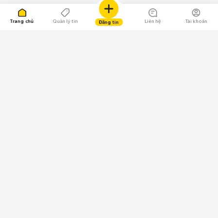
Trang chủ
Quản lý tin
Liên hệ
Tài khoản
Đăng tin
109.000 Bình chọn
Tải ứng dụng Chợ Tốt
Về Chợ Tốt
Quy chế sàn
Chính sách bảo mật
Giải quyết tranh chấp
CÔNG TY TNHH CHỢ TỐT - Người đại diện theo pháp luật:
Nguyễn Trọng Tấn; GPDKKD: 0312120782 do Sở KH & ĐT TP.HCM cấp ngày
11/01/2013;
GPMXH: 185/GP-BTTTT do Bộ Thông tin và Truyền thông