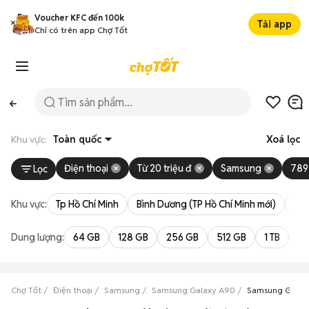
Voucher KFC đến 100k
Tải app
Chỉ có trên app Chợ Tốt
Khu vực:
Toàn quốc
Xoá lọc
Điện thoại
Từ 20 triệu đ
Samsung
789
Lọc
Khu vực:
Tp Hồ Chí Minh
Bình Dương (TP Hồ Chí Minh mới)
Bà 
Dung lượng:
64 GB
128 GB
256 GB
512 GB
1 TB
2 
Chợ Tốt
Điện thoại
Samsung
Samsung Galaxy A90
Samsung Galaxy