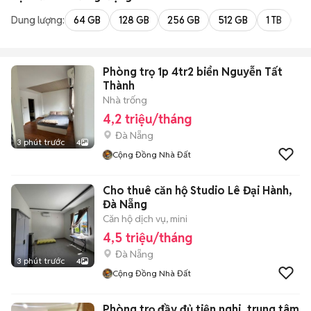
Dung lượng:
64 GB
128 GB
256 GB
512 GB
1 TB
2 
Phòng trọ 1p 4tr2 biển Nguyễn Tất
Thành
Nhà trống
4,2 triệu/tháng
Đà Nẵng
3 phút trước
4
Cộng Đồng Nhà Đất
Cho thuê căn hộ Studio Lê Đại Hành,
Đà Nẵng
Căn hộ dịch vụ, mini
4,5 triệu/tháng
Đà Nẵng
3 phút trước
4
Cộng Đồng Nhà Đất
Phòng trọ đầy đủ tiện nghi, trung tâm