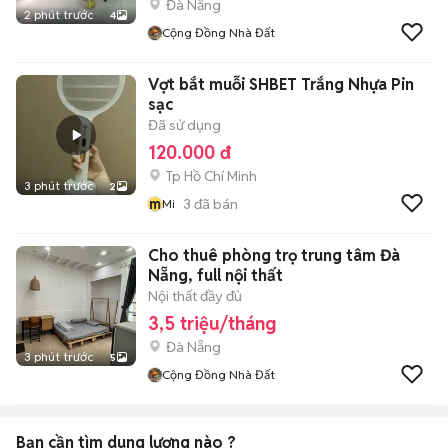
Đà Nẵng
2 phút trước
4
Cộng Đồng Nhà Đất
Vợt bắt muỗi SHBET Trắng Nhựa Pin
sạc
Đã sử dụng
120.000 đ
Tp Hồ Chí Minh
3 phút trước
2
m
3
đã bán
Mi
Cho thuê phòng trọ trung tâm Đà
Nẵng, full nội thất
Nội thất đầy đủ
3,5 triệu/tháng
Đà Nẵng
3 phút trước
5
Cộng Đồng Nhà Đất
Bạn cần tìm
dung lượng
nào ?