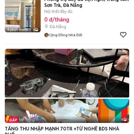
Sơn Trà, Đà Nẵng
Nội thất đầy đủ
0 đ/tháng
Đà Nẵng
4 phút trước
3
Cộng Đồng Nhà Đất
Tin nổi bật
5
TĂNG THU NHẬP MẠNH 70TR +TỪ NGHỀ BDS NHÀ