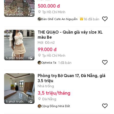
500.000 đ
Tp Hồ Chí Minh
4 phút trước
6
16
đã bán
Bàn Ghế Cafe An Nguyễn
THE QUẠO - Quần giả váy size XL
màu Be
Mới
Đồ nữ
99.000 đ
Tp Hồ Chí Minh
5 phút trước
3
1
đã bán
Ophelia Ta
Phòng trọ Bờ Quan 17, Đà Nẵng, giá
3.5 triệu
Nhà trống
3,5 triệu/tháng
Đà Nẵng
5 phút trước
3
Cộng Đồng Nhà Đất