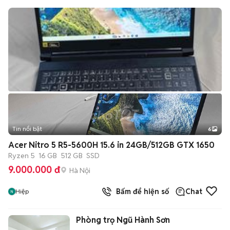
Tin nổi bật
6
+
2
Acer Nitro 5 R5-5600H 15.6 in 24GB/512GB GTX 1650
Ryzen 5
16 GB
512 GB
SSD
9.000.000 đ
Hà Nội
Bấm để hiện số
Chat
Hiệp
Phòng trọ Ngũ Hành Sơn