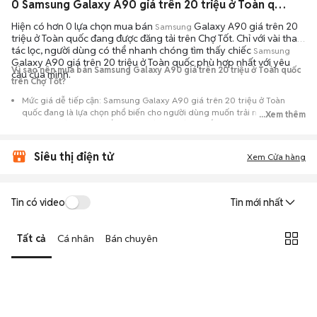
0 Samsung Galaxy A90 giá trên 20 triệu ở Toàn quốc máy bền đẹp đang bán 08/2026
Hiện có hơn 0 lựa chọn mua bán
Galaxy A90 giá trên 20
Samsung
triệu ở Toàn quốc đang được đăng tải trên Chợ Tốt. Chỉ với vài thao
tác lọc, người dùng có thể nhanh chóng tìm thấy chiếc
Samsung
Galaxy A90 giá trên 20 triệu ở Toàn quốc phù hợp nhất với yêu
Vì sao nên mua bán Samsung Galaxy A90 giá trên 20 triệu ở Toàn quốc
cầu của mình.
trên Chợ Tốt?
Mức giá dễ tiếp cận: Samsung Galaxy A90 giá trên 20 triệu ở Toàn
quốc đang là lựa chọn phổ biến cho người dùng muốn trải nghiệm dòng
...Xem thêm
máy này với chi phí thấp hơn so với khi mới ra mắt.
Nguồn cung phong phú: Dễ dàng tìm thấy
Samsung
Galaxy A90 giá
Siêu thị điện tử
trên 20 triệu ở Toàn quốc từ nhiều cá nhân muốn lên đời máy, mang
Xem Cửa hàng
đến đa dạng sự lựa chọn về tình trạng bảo hành, hình thức máy và màu
sắc.
Giao dịch minh bạch: Việc gặp gỡ trực tiếp giúp người mua
Tin có video
Tin mới nhất
đánh giá chính xác hiệu năng thực tế của máy so với mô tả trên
tin đăng.
Tất cả
Cá nhân
Bán chuyên
Mua bán linh hoạt: Hai bên có thể chủ động thỏa thuận giá cả và
địa điểm giao nhận, chốt giao dịch nhanh chóng khi đạt được
tiếng nói chung.