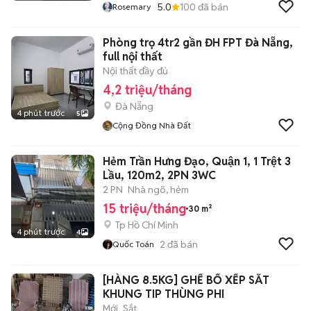
5.0
100
đã bán
Rosemary
Phòng trọ 4tr2 gần ĐH FPT Đà Nẵng,
full nội thất
Nội thất đầy đủ
4,2 triệu/tháng
Đà Nẵng
4 phút trước
5
Cộng Đồng Nhà Đất
Hẻm Trần Hưng Đạo, Quận 1, 1 Trệt 3
Lầu, 120m2, 2PN 3WC
2 PN
Nhà ngõ, hẻm
15 triệu/tháng
30 m²
Tp Hồ Chí Minh
4 phút trước
4
2
đã bán
Quốc Toán
[HÀNG 8.5KG] GHẾ BỐ XẾP SẮT
KHUNG TIP THÙNG PHI
Mới
Sắt