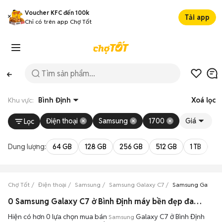
Voucher KFC đến 100k
Tải app
Chỉ có trên app Chợ Tốt
Khu vực:
Bình Định
Xoá lọc
Điện thoại
Samsung
1700
Giá
Lọc
Dung lượng:
64 GB
128 GB
256 GB
512 GB
1 TB
2 
Chợ Tốt
Điện thoại
Samsung
Samsung Galaxy C7
Samsung Galaxy C
0 Samsung Galaxy C7 ở Bình Định máy bền đẹp đang bán 08/2026
Hiện có hơn 0 lựa chọn mua bán
Galaxy C7 ở Bình Định
Samsung