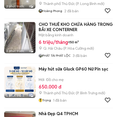
Thành phố Thủ Đức
(
P. Long Bình
mới)
2 phút trước
3
2
đã bán
Hoàng Phong
CHO THUÊ KHO CHỨA HÀNG TRONG
BÃI XE CONTERNER
Mặt bằng kinh doanh
6 triệu/tháng
150 m²
Q. Hải Châu
(
P. Hòa Cường
mới)
2 phút trước
3
3
đã bán
PHÁT TÀI PHÁT LỘC
Máy hút sữa Gluck GP60 Nữ Pin sạc
Mới
Đồ cho mẹ
650.000 đ
Thành phố Thủ Đức
(
P. Bình Trưng
mới)
2 phút trước
3
T
1
đã bán
Trọng
Nhà Đẹp Q4 TPHCM