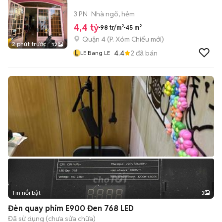
3 PN
Nhà ngõ, hẻm
4,4 tỷ
98 tr/m²
45 m²
Quận 4
(
P. Xóm Chiếu
mới)
2 phút trước
12
L
4.4
2
đã bán
LE Bang LE
Tin nổi bật
3
Đèn quay phim E900 Đen 768 LED
Đã sử dụng (chưa sửa chữa)