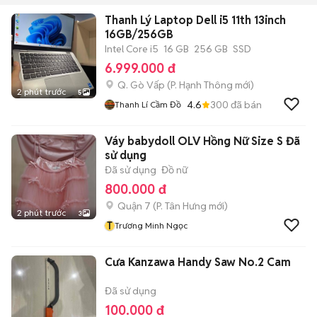
Thanh Lý Laptop Dell i5 11th 13inch
16GB/256GB
Intel Core i5
16 GB
256 GB
SSD
6.999.000 đ
Q. Gò Vấp
(
P. Hạnh Thông
mới)
2 phút trước
5
4.6
300
đã bán
Thanh Lí Cầm Đồ
Váy babydoll OLV Hồng Nữ Size S Đã
sử dụng
Đã sử dụng
Đồ nữ
800.000 đ
Quận 7
(
P. Tân Hưng
mới)
2 phút trước
3
T
Trương Minh Ngọc
Cưa Kanzawa Handy Saw No.2 Cam
Đã sử dụng
100.000 đ