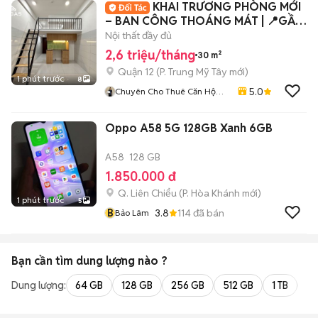
KHAI TRƯƠNG PHÒNG MỚI
– BAN CÔNG THOÁNG MÁT | 📍GẦN
CVPM QUANG TRUNG 🔥
Nội thất đầy đủ
2,6 triệu/tháng
30 m²
Quận 12
(
P. Trung Mỹ Tây
mới)
1 phút trước
8
5.0
Chuyên Cho Thuê Căn Hộ
Phòng Trọ TP HCM
Oppo A58 5G 128GB Xanh 6GB
A58
128 GB
1.850.000 đ
Q. Liên Chiểu
(
P. Hòa Khánh
mới)
1 phút trước
5
B
3.8
114
đã bán
Bảo Lâm
Bạn cần tìm
dung lượng
nào ?
Dung lượng:
64 GB
128 GB
256 GB
512 GB
1 TB
2 