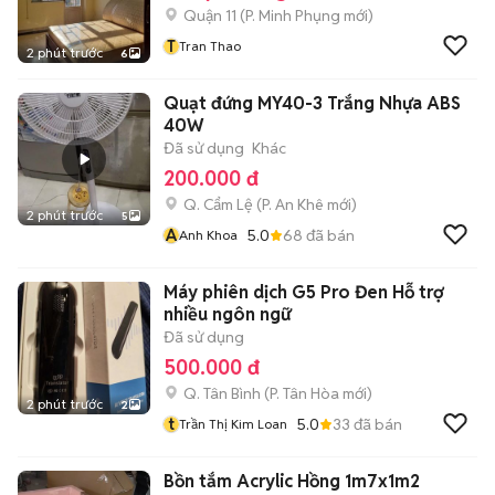
Quận 11
(
P. Minh Phụng
mới)
T
Tran Thao
2 phút trước
6
Quạt đứng MY40-3 Trắng Nhựa ABS
40W
Đã sử dụng
Khác
200.000 đ
Q. Cẩm Lệ
(
P. An Khê
mới)
2 phút trước
5
A
5.0
68
đã bán
Anh Khoa
Máy phiên dịch G5 Pro Đen Hỗ trợ
nhiều ngôn ngữ
Đã sử dụng
500.000 đ
Q. Tân Bình
(
P. Tân Hòa
mới)
2 phút trước
2
t
5.0
33
đã bán
Trần Thị Kim Loan
Bồn tắm Acrylic Hồng 1m7x1m2