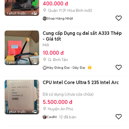
400.000 đ
Quận 11
(
P. Hòa Bình
mới)
1 phút trước
6
Shop Hàng Nhật
Cung cấp Dụng cụ đai sắt A333 Thép
- Giá tốt
Mới
10.000 đ
Q. Bình Tân
1 phút trước
1
Máy Đóng Đai - Dây Đai
CPU Intel Core Ultra 5 235 Intel Arc
Đã sử dụng (chưa sửa chữa)
5.500.000 đ
Huyện An Phú
1 phút trước
1
12
đã bán
CaoRil