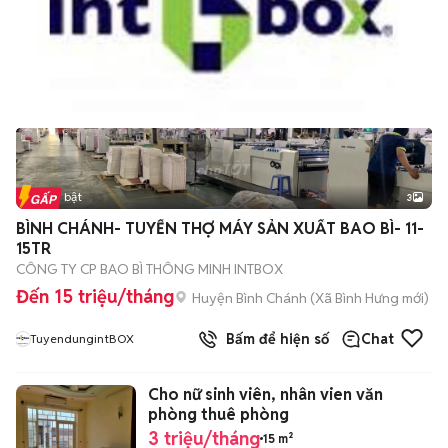
Tin nổi bật
3
BÌNH CHÁNH- TUYỂN THỢ MÁY SẢN XUẤT BAO BÌ- 11-
15TR
CÔNG TY CP BAO BÌ THÔNG MINH INTBOX
Đến 15 triệu/tháng
Huyện Bình Chánh
(
Xã Bình Hưng
mới)
Bấm để hiện số
Chat
TuyendungintBOX
Cho nữ sinh viên, nhân vien văn
phòng thuê phòng
3 triệu/tháng
15 m²