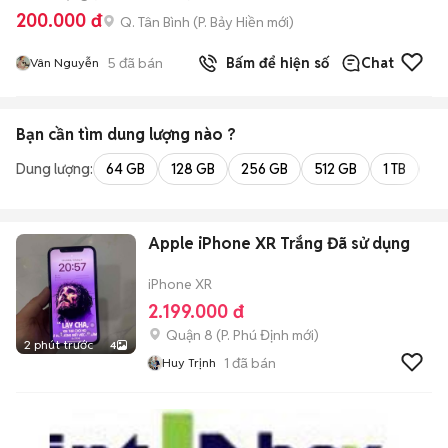
200.000 đ
Q. Tân Bình
(
P. Bảy Hiền
mới)
5
đã bán
Bấm để hiện số
Chat
Vân Nguyễn
Bạn cần tìm
dung lượng
nào ?
Dung lượng:
64 GB
128 GB
256 GB
512 GB
1 TB
2 
Apple iPhone XR Trắng Đã sử dụng
iPhone XR
2.199.000 đ
Quận 8
(
P. Phú Định
mới)
2 phút trước
4
1
đã bán
Huy Trịnh