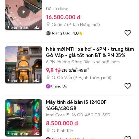
Đã sử dụng
16.500.000 đ
Quận 7
(
P. Tân Hưng
mới)
3 phút trước
3
4.0
Hoàng Đức
Nhà mới MTH xe hơi - 6PN - trung tâm
Gò Vấp - giá tốt hơn BT & PN 25%
6 PN
Hướng Đông Bắc
Nhà ngõ, hẻm
9,8 tỷ
218 tr/m²
45 m²
Q. Gò Vấp
(
P. Hạnh Thông
mới)
3 phút trước
10
Khang Do
Máy tính để bàn i5 12400F
16GB/480GB
Intel Core i5
16 GB
480 GB
SSD
8.500.000 đ
Q. Bình Tân
3 phút trước
3