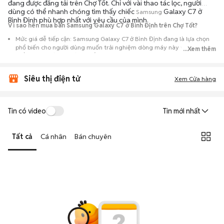
đang được đăng tải trên Chợ Tốt. Chỉ với vài thao tác lọc, người
dùng có thể nhanh chóng tìm thấy chiếc
Galaxy C7 ở
Samsung
Bình Định phù hợp nhất với yêu cầu của mình.
Vì sao nên mua bán Samsung Galaxy C7 ở Bình Định trên Chợ Tốt?
Mức giá dễ tiếp cận: Samsung Galaxy C7 ở Bình Định đang là lựa chọn
phổ biến cho người dùng muốn trải nghiệm dòng máy này với chi phí
...Xem thêm
thấp hơn so với khi mới ra mắt.
Nguồn cung phong phú: Dễ dàng tìm thấy
Samsung
Galaxy C7 ở Bình
Siêu thị điện tử
Định từ nhiều cá nhân muốn lên đời máy, mang đến đa dạng sự lựa chọn
Xem Cửa hàng
về tình trạng bảo hành, hình thức máy và màu sắc.
Giao dịch minh bạch: Việc gặp gỡ trực tiếp giúp người mua
Tin có video
Tin mới nhất
đánh giá chính xác hiệu năng thực tế của máy so với mô tả trên
tin đăng.
Tất cả
Cá nhân
Bán chuyên
Mua bán linh hoạt: Hai bên có thể chủ động thỏa thuận giá cả và
địa điểm giao nhận, chốt giao dịch nhanh chóng khi đạt được
tiếng nói chung.