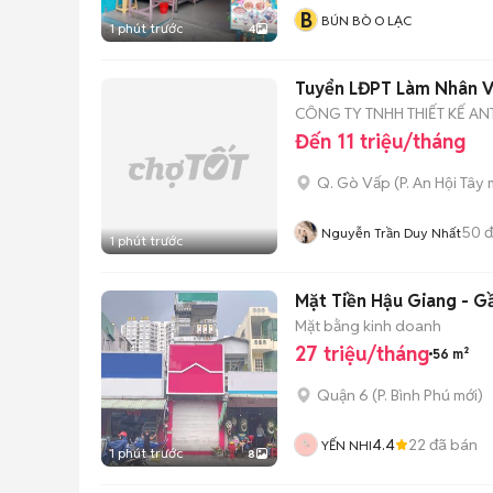
B
BÚN BÒ O LẠC
1 phút trước
4
Tuyển LĐPT Làm Nhân V
CÔNG TY TNHH THIẾT KẾ A
Đến 11 triệu/tháng
Q. Gò Vấp
(
P. An Hội Tây
m
50
đ
Nguyễn Trần Duy Nhất
1 phút trước
Mặt Tiền Hậu Giang - G
Mặt bằng kinh doanh
27 triệu/tháng
56 m²
Quận 6
(
P. Bình Phú
mới)
4.4
22
đã bán
YẾN NHI
1 phút trước
8