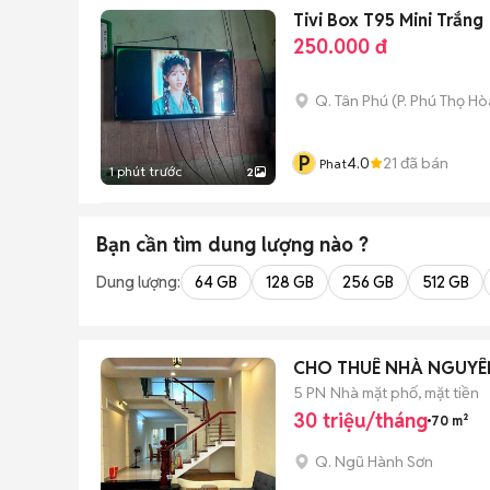
Tivi Box T95 Mini Trắng
250.000 đ
Q. Tân Phú
(
P. Phú Thọ Hò
P
4.0
21
đã bán
Phat
1 phút trước
2
Bạn cần tìm
dung lượng
nào ?
Dung lượng:
64 GB
128 GB
256 GB
512 GB
CHO THUÊ NHÀ NGUYÊ
5 PN
Nhà mặt phố, mặt tiền
30 triệu/tháng
70 m²
Q. Ngũ Hành Sơn