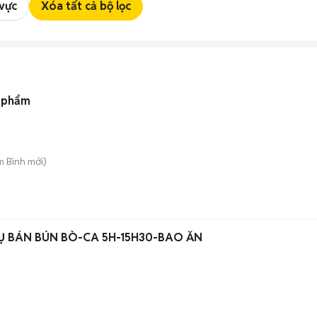
 vực
Xóa tất cả bộ lọc
c phẩm
m Bình
mới)
Ụ BÁN BÚN BÒ-CA 5H-15H30-BAO ĂN