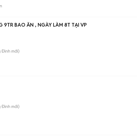
n
9TR BAO ĂN , NGÀY LÀM 8T TẠI VP
g Đình
mới)
g Đình
mới)