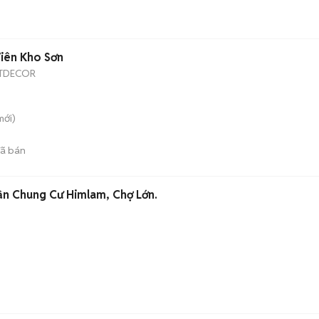
iên Kho Sơn
NTDECOR
ới)
ã bán
ần Chung Cư Himlam, Chợ Lớn.