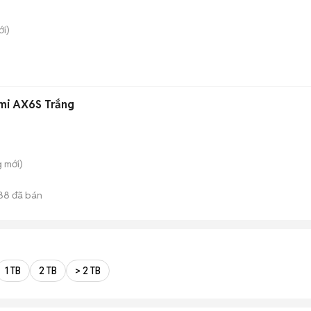
i)
dmi AX6S Trắng
g
mới)
88
đã bán
1 TB
2 TB
> 2 TB