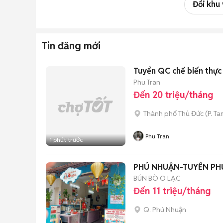
Đổi khu
Tin đăng mới
Tuyển QC chế biến thự
Phu Tran
Đến 20 triệu/tháng
Thành phố Thủ Đức
(
P. Ta
Phu Tran
1 phút trước
PHÚ NHUẬN-TUYỂN PH
BÚN BÒ O LẠC
Đến 11 triệu/tháng
Q. Phú Nhuận