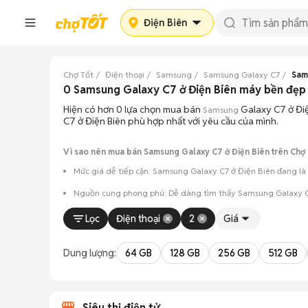
Điện Biên
Chợ Tốt
Điện thoại
Samsung
Samsung Galaxy C7
Sam
0 Samsung Galaxy C7 ở Điện Biên máy bền đẹ
Hiện có hơn 0 lựa chọn mua bán
Galaxy C7 ở Điệ
Samsung
C7 ở Điện Biên phù hợp nhất với yêu cầu của mình.
Vì sao nên mua bán Samsung Galaxy C7 ở Điện Biên trên Chợ 
Mức giá dễ tiếp cận: Samsung Galaxy C7 ở Điện Biên đang là 
Nguồn cung phong phú: Dễ dàng tìm thấy
Samsung
Galaxy C
Giao dịch minh bạch: Việc gặp gỡ trực tiếp giúp người 
Lọc
Điện thoại
2
Giá
Mua bán linh hoạt: Hai bên có thể chủ động thỏa thuận
Dung lượng:
64 GB
128 GB
256 GB
512 GB
Siêu thị điện tử