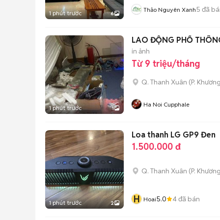
5
đã bá
Thảo Nguyên Xanh
1 phút trước
6
LAO ĐỘNG PHỔ THÔNG 
in ảnh
Từ 9 triệu/tháng
Q. Thanh Xuân
(
P. Khươn
Ha Noi Cupphale
1 phút trước
1
Loa thanh LG GP9 Đen
1.500.000 đ
Q. Thanh Xuân
(
P. Khươn
H
5.0
4
đã bán
Hoai
1 phút trước
2