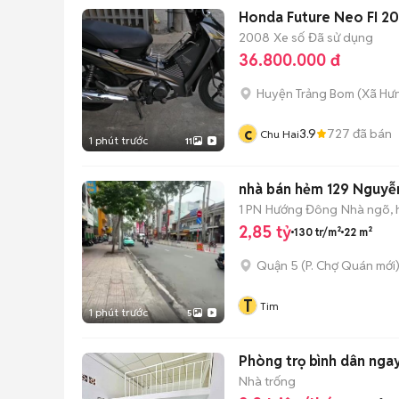
Honda Future Neo FI 2
2008
Xe số
Đã sử dụng
36.800.000 đ
Huyện Trảng Bom
(
Xã Hưn
c
3.9
727
đã bán
Chu Hai
1 phút trước
11
nhà bán hẻm 129 Nguyễn 
1 PN
Hướng Đông
Nhà ngõ,
2,85 tỷ
130 tr/m²
22 m²
Quận 5
(
P. Chợ Quán
mới
T
Tim
1 phút trước
5
Phòng trọ bình dân nga
Nhà trống