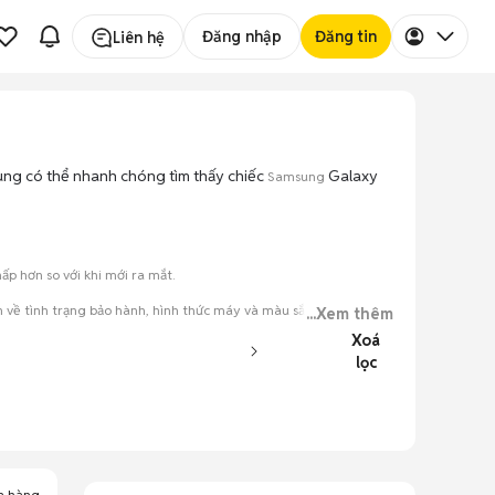
Đăng nhập
Đăng tin
Liên hệ
 dùng có thể nhanh chóng tìm thấy chiếc
Galaxy
Samsung
p hơn so với khi mới ra mắt.
 về tình trạng bảo hành, hình thức máy và màu sắc.
...Xem thêm
Xoá
đăng.
lọc
tiếng nói chung.
a hàng