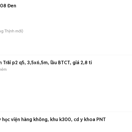
008 Đen
g Thịnh
mới)
Trãi p2 q5, 3,5x6,5m, lầu BTCT, giá 2,8 tỉ
 hẻm
)
y học viện hàng không, khu k300, cd y khoa PNT