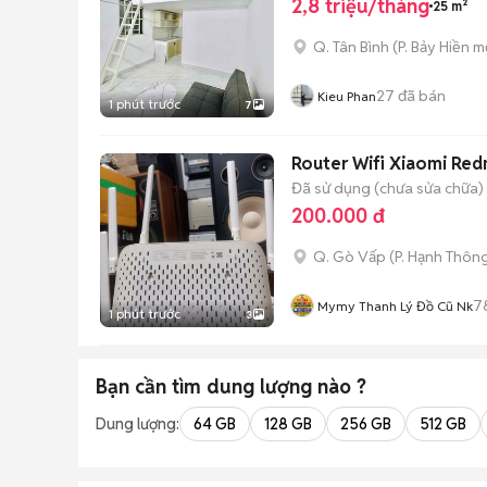
2,8 triệu/tháng
25 m²
Q. Tân Bình
(
P. Bảy Hiền
mớ
27
đã bán
Kieu Phan
1 phút trước
7
Router Wifi Xiaomi Re
Đã sử dụng (chưa sửa chữa)
200.000 đ
Q. Gò Vấp
(
P. Hạnh Thôn
7
Mymy Thanh Lý Đồ Cũ Nk
1 phút trước
3
Bạn cần tìm
dung lượng
nào ?
Dung lượng:
64 GB
128 GB
256 GB
512 GB