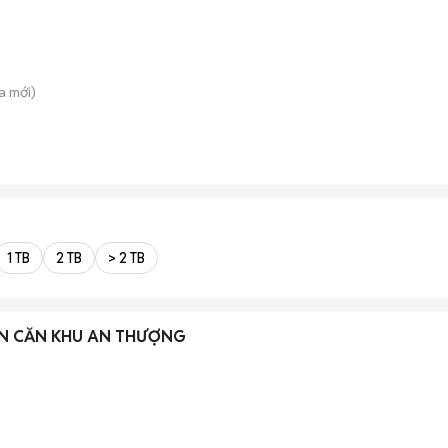
a
mới)
1 TB
2 TB
> 2 TB
N CĂN KHU AN THƯỢNG