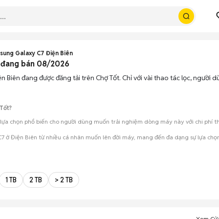
sung Galaxy C7 Điện Biên
p đang bán 08/2026
n Biên đang được đăng tải trên Chợ Tốt. Chỉ với vài thao tác lọc, người
Tốt?
lựa chọn phổ biến cho người dùng muốn trải nghiệm dòng máy này với chi phí thấ
7 ở Điện Biên từ nhiều cá nhân muốn lên đời máy, mang đến đa dạng sự lựa chọn
mua đánh giá chính xác hiệu năng thực tế của máy so với mô tả trên tin 
 giá cả và địa điểm giao nhận, chốt giao dịch nhanh chóng khi đạt được 
1 TB
2 TB
> 2 TB
Xem Cử