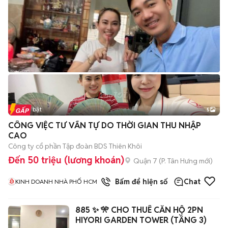
Tin nổi bật
5
CÔNG VIỆC TƯ VẤN TỰ DO THỜI GIAN THU NHẬP
CAO
Công ty cổ phần Tập đoàn BDS Thiên Khôi
Đến 50 triệu (lương khoán)
Quận 7
(
P. Tân Hưng
mới)
1
đã bán
Bấm để hiện số
Chat
KINH DOANH NHÀ PHỐ HCM
885 ✨ 🎌 CHO THUÊ CĂN HỘ 2PN
HIYORI GARDEN TOWER (TẦNG 3)