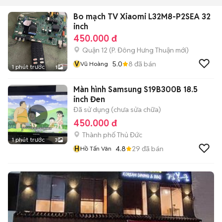
Bo mạch TV Xiaomi L32M8-P2SEA 32
inch
450.000 đ
Quận 12
(
P. Đông Hưng Thuận
mới)
V
5.0
8
đã bán
Vũ Hoàng
1 phút trước
1
Màn hình Samsung S19B300B 18.5
inch Đen
Đã sử dụng (chưa sửa chữa)
450.000 đ
Thành phố Thủ Đức
1 phút trước
3
H
4.8
29
đã bán
Hồ Tấn Vân