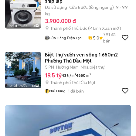
ship lắp
Đã sử dụng
Cửa trước (lồng ngang)
9 - 9.9
kg
3.900.000 đ
1 phút trước
4
Thành phố Thủ Đức
(
P. Linh Xuân
mới)
791
đã
5.0
Cửa Hàng Điện Lạnh
bán
Long
Biệt thự vườn ven sông 1.650m2
Phường Thủ Dầu Một
5 PN
Hướng Nam
Nhà biệt thự
19,5 tỷ
12 tr/m²
1650 m²
Thành phố Thủ Dầu Một
1 phút trước
12
P
1
đã bán
Phú Hưng