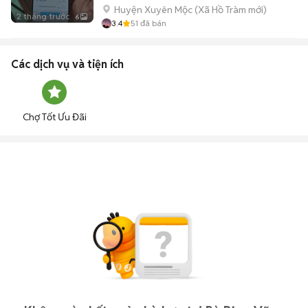
Huyện Xuyên Mộc
(
Xã Hồ Tràm
mới)
2 tháng trước
6
3.4
51
đã bán
Các dịch vụ và tiện ích
Chợ Tốt Ưu Đãi