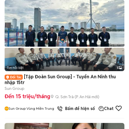
Tin nổi bật
5
[Tập Đoàn Sun Group] - Tuyển An Ninh thu
nhập 15tr
Sun Group
Đến 15 triệu/tháng
Q. Sơn Trà
(
P. An Hải
mới)
Bấm để hiện số
Chat
Sun Group Vùng Miền Trung