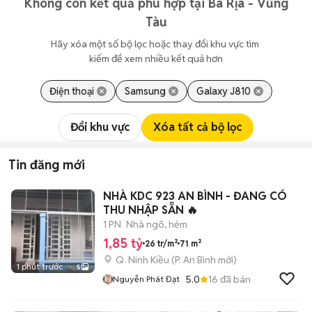
Không còn kết quả phù hợp tại Bà Rịa - Vũng
Tàu
Hãy xóa một số bộ lọc hoặc thay đổi khu vực tìm 
kiếm để xem nhiều kết quả hơn
Điện thoại
Samsung
Galaxy J810
Đổi khu vực
Xóa tất cả bộ lọc
Tin đăng mới
NHÀ KDC 923 AN BÌNH - ĐANG CÓ
THU NHẬP SẴN 🔥
1 PN
Nhà ngõ, hẻm
1,85 tỷ
26 tr/m²
71 m²
Q. Ninh Kiều
(
P. An Bình
mới)
1 phút trước
5
5.0
16
đã bán
Nguyễn Phát Đạt