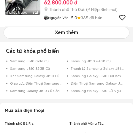
62.800.000 đ
Thành phố Thủ Đức
(
P. Hiệp Bình
mới)
1 phút trước
6
5.0
385
đã bán
Nguyễn Văn
Xem thêm
Các từ khóa phổ biến
Samsung J810 Gold Cũ
Samsung J810 64GB Cũ
Samsung J810 32GB Cũ
Thanh Lý Samsung Galaxy J810 Cũ
Xác Samsung Galaxy J810 Cũ
Samsung Galaxy J810 Full Box
Giao Lưu Điện Thoại Samsung Galaxy J810
Điện Thoại Samsung Galaxy J810 Trả Góp
Samsung Galaxy J810 Cũ Còn Bảo Hành
Samsung Galaxy J810 Cũ Nguyên Zin
Mua bán điện thoại
Thành phố Bà Rịa
Thành phố Vũng Tàu