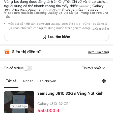
Vũng Tàu đang được đăng tải trên Chợ Tốt. Chỉ với vài thao tác lọc,
người dùng có thể nhanh chóng tìm thấy chiếc
Galaxy
Samsung
J810 ở Bà Rịa - Vũng Tàu phù hợp nhất với yêu cầu của mình.
Vì sao nên mua bán Samsung Galaxy J810 ở Bà Rịa - Vũng Tàu trên Chợ
Tốt?
Mức giá dễ tiếp cận: Samsung Galaxy J810 ở Bà Rịa - Vũng Tàu đang là
lựa chọn phổ biến cho người dùng muốn trải nghiệm dòng máy này với
...Xem thêm
chi phí thấp hơn so với khi mới ra mắt.
Lưu tìm kiếm
Nguồn cung phong phú: Dễ dàng tìm thấy
Samsung
Galaxy J810 ở Bà
Rịa - Vũng Tàu từ nhiều cá nhân muốn lên đời máy, mang đến đa dạng
sự lựa chọn về tình trạng bảo hành, hình thức máy và màu sắc.
Siêu thị điện tử
Xem Cửa hàng
Giao dịch minh bạch: Việc gặp gỡ trực tiếp giúp người mua
đánh giá chính xác hiệu năng thực tế của máy so với mô tả trên
tin đăng.
Tin có video
Tin mới nhất
Mua bán linh hoạt: Hai bên có thể chủ động thỏa thuận giá cả và
địa điểm giao nhận, chốt giao dịch nhanh chóng khi đạt được
Tất cả
Cá nhân
Bán chuyên
tiếng nói chung.
Samsung J810 32GB Vàng Nứt kính
Galaxy J810
32 GB
Tin hết hạn
550.000 đ