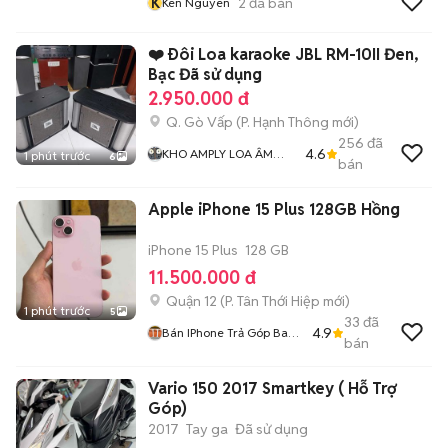
K
2
đã bán
Ken Nguyen
❤️ Ðôi Loa karaoke JBL RM-10II Đen,
Bạc Đã sử dụng
2.950.000 đ
Q. Gò Vấp
(
P. Hạnh Thông
mới)
256
đã
4.6
KHO AMPLY LOA ÂM
1 phút trước
6
bán
THANH BÃI XỊN GIÁ RẺ
MR THẮNG
Apple iPhone 15 Plus 128GB Hồng
iPhone 15 Plus
128 GB
11.500.000 đ
Quận 12
(
P. Tân Thới Hiệp
mới)
1 phút trước
5
33
đã
4.9
Bán IPhone Trả Góp Bao
bán
Nợ Xấu
Vario 150 2017 Smartkey ( Hỗ Trợ
Góp)
2017
Tay ga
Đã sử dụng