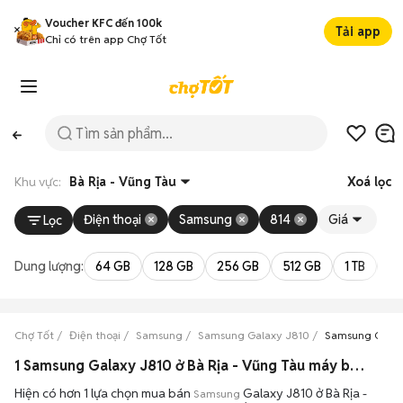
Voucher KFC đến 100k
Tải app
Chỉ có trên app Chợ Tốt
Khu vực:
Bà Rịa - Vũng Tàu
Xoá lọc
Điện thoại
Samsung
814
Giá
Lọc
Dung lượng:
64 GB
128 GB
256 GB
512 GB
1 TB
2 
Chợ Tốt
Điện thoại
Samsung
Samsung Galaxy J810
Samsung Galaxy
1 Samsung Galaxy J810 ở Bà Rịa - Vũng Tàu máy bền đẹp đang bán 08/2026
Hiện có hơn 1 lựa chọn mua bán
Galaxy J810 ở Bà Rịa -
Samsung