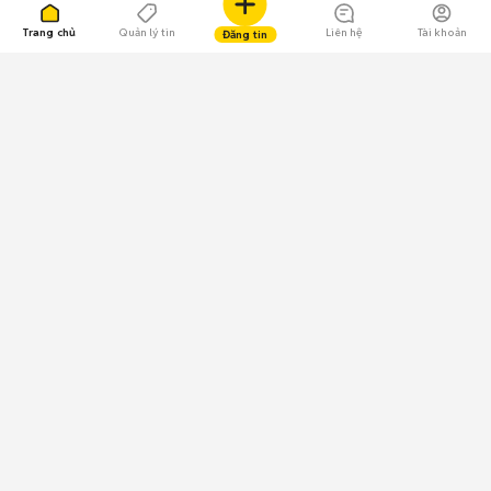
Trang chủ
Quản lý tin
Liên hệ
Tài khoản
Đăng tin
109.000 Bình chọn
Tải ứng dụng Chợ Tốt
Về Chợ Tốt
Quy chế sàn
Chính sách bảo mật
Giải quyết tranh chấp
CÔNG TY TNHH CHỢ TỐT - Người đại diện theo pháp luật:
Nguyễn Trọng Tấn; GPDKKD: 0312120782 do Sở KH & ĐT TP.HCM cấp ngày
11/01/2013;
GPMXH: 185/GP-BTTTT do Bộ Thông tin và Truyền thông
cấp ngày 09/07/2024 - Chịu trách nhiệm
nội dung: Trần Hoàng Ly.
Chính sách sử dụng
Địa chỉ: Tầng 18, Toà nhà UOA, Số 6 đường Tân Trào, Phường Tân Mỹ,