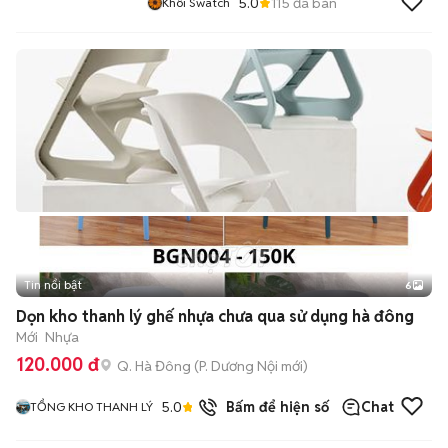
5.0
115
đã bán
Khôi Swatch
Tin nổi bật
6
+
2
Dọn kho thanh lý ghế nhựa chưa qua sử dụng hà đông
Mới
Nhựa
120.000 đ
Q. Hà Đông
(
P. Dương Nội
mới)
5.0
21
đã bán
Bấm để hiện số
Chat
TỔNG KHO THANH LÝ