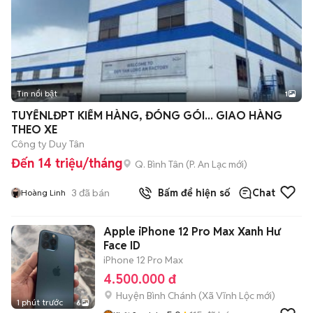
Tin nổi bật
1
TUYỂNLĐPT KIỂM HÀNG, ĐÓNG GÓI... GIAO HÀNG
THEO XE
Công ty Duy Tân
Đến 14 triệu/tháng
Q. Bình Tân
(
P. An Lạc
mới)
3
đã bán
Bấm để hiện số
Chat
Hoàng Linh
Apple iPhone 12 Pro Max Xanh Hư
Face ID
iPhone 12 Pro Max
4.500.000 đ
Huyện Bình Chánh
(
Xã Vĩnh Lộc
mới)
1 phút trước
6