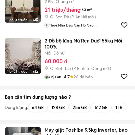
2 PN
Chung cư
21 triệu/tháng
63 m²
Q. Sơn Trà
(
P. An Hải
mới)
1 phút trước
6
Thuê Nhà Đẹp Căn Hộ Cao
Cấp Đà Nẵng
2 Đồ bộ lửng Nữ Ren Dưới 55kg Mới
100%
Mới
Đồ nữ
60.000 đ
Q. Bình Tân
(
P. Bình Trị Đông
mới)
1 phút trước
6
4.7
26
đã bán
Chị Lan
Bạn cần tìm
dung lượng
nào ?
Dung lượng:
64 GB
128 GB
256 GB
512 GB
1 TB
2 
Máy giặt Toshiba 9.5kg Inverter, bao