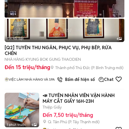
Tin nổi bật
6
+
2
[Q2] TUYỂN THU NGÂN, PHỤC VỤ, PHỤ BẾP, RỬA
CHÉN
NHÀ HÀNG KYUNG BOK GUNG THAODIEN
Đến 15 triệu/tháng
Thành phố Thủ Đức
(
P. Bình Trưng
mới)
1
đã bán
Bấm để hiện số
Chat
VIỆC LÀM NHÀ HÀNG VÀ SPA
📣 TUYỂN NHÂN VIÊN VẬN HÀNH
MÁY CẮT GIẤY 16H-23H
Thiệp Giấy
Đến 7,50 triệu/tháng
Q. Tân Phú
(
P. Tây Thạnh
mới)
1 phút trước
5