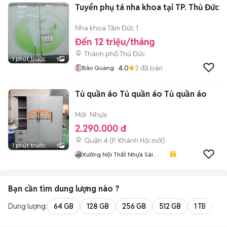
Tuyển phụ tá nha khoa tại TP. Thủ Đức
Nha khoa Tâm Đức 1
Đến 12 triệu/tháng
Thành phố Thủ Đức
1 phút trước
1
4.0
2
đã bán
Bảo Quang
Tủ quần áo Tủ quần áo Tủ quần áo
Mới
Nhựa
2.290.000 đ
Quận 4
(
P. Khánh Hội
mới)
1 phút trước
1
Xưởng Nội Thất Nhựa Sài
Gòn
Bạn cần tìm
dung lượng
nào ?
Dung lượng:
64 GB
128 GB
256 GB
512 GB
1 TB
2 