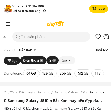
Voucher KFC đến 100k
Tải app
Chỉ có trên app Chợ Tốt
Khu vực:
Bắc Kạn
Xoá lọc
Điện thoại
2
Giá
Lọc
Dung lượng:
64 GB
128 GB
256 GB
512 GB
1 TB
2 
Chợ Tốt
Điện thoại
Samsung
Samsung Galaxy J810
Samsung Galax
0 Samsung Galaxy J810 ở Bắc Kạn máy bền đẹp đang bán 08/2026
Hiện có hơn 0 lựa chọn mua bán
Galaxy J810 ở Bắc Kạn
Samsung