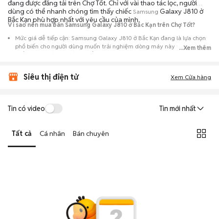
đang được đăng tải trên Chợ Tốt. Chỉ với vài thao tác lọc, người
dùng có thể nhanh chóng tìm thấy chiếc
Galaxy J810 ở
Samsung
Bắc Kạn phù hợp nhất với yêu cầu của mình.
Vì sao nên mua bán Samsung Galaxy J810 ở Bắc Kạn trên Chợ Tốt?
Mức giá dễ tiếp cận: Samsung Galaxy J810 ở Bắc Kạn đang là lựa chọn
phổ biến cho người dùng muốn trải nghiệm dòng máy này với chi phí
...Xem thêm
thấp hơn so với khi mới ra mắt.
Nguồn cung phong phú: Dễ dàng tìm thấy
Samsung
Galaxy J810 ở Bắc
Siêu thị điện tử
Kạn từ nhiều cá nhân muốn lên đời máy, mang đến đa dạng sự lựa chọn
Xem Cửa hàng
về tình trạng bảo hành, hình thức máy và màu sắc.
Giao dịch minh bạch: Việc gặp gỡ trực tiếp giúp người mua
Tin có video
Tin mới nhất
đánh giá chính xác hiệu năng thực tế của máy so với mô tả trên
tin đăng.
Tất cả
Cá nhân
Bán chuyên
Mua bán linh hoạt: Hai bên có thể chủ động thỏa thuận giá cả và
địa điểm giao nhận, chốt giao dịch nhanh chóng khi đạt được
tiếng nói chung.