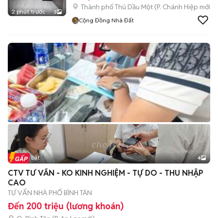
Thành phố Thủ Dầu Một
(
P. Chánh Hiệp
mới)
2 phút trước
3
Cộng Đồng Nhà Đất
Tin nổi bật
4
CTV TƯ VẤN - KO KINH NGHIỆM - TỰ DO - THU NHẬP
CAO
TƯ VẤN NHÀ PHỐ BÌNH TÂN
Đến 200 triệu (lương khoán)