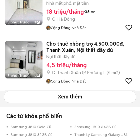
Nhà mặt phố, mặt tiền
18 triệu/tháng
38 m²
Q. Hà Đông
5 phút trước
5
Cộng Đồng Nhà Đất
Cho thuê phòng trọ 4.500.000đ,
Thanh Xuân, Nội thất đầy đủ
Nội thất đầy đủ
4,5 triệu/tháng
Q. Thanh Xuân
(
P. Phương Liệt
mới)
5 phút trước
5
Cộng Đồng Nhà Đất
Xem thêm
Các từ khóa phổ biến
Samsung J810 Gold Cũ
Samsung J810 64GB Cũ
Samsung J810 32GB Cũ
Thanh Lý Samsung Galaxy J810 Cũ