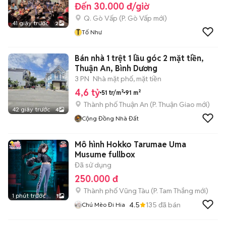
Đến 30.000 đ/giờ
Q. Gò Vấp
(
P. Gò Vấp
mới)
41 giây trước
2
T
Tố Như
Bán nhà 1 trệt 1 lầu góc 2 mặt tiền,
Thuận An, Bình Dương
3 PN
Nhà mặt phố, mặt tiền
4,6 tỷ
51 tr/m²
91 m²
Thành phố Thuận An
(
P. Thuận Giao
mới)
42 giây trước
4
Cộng Đồng Nhà Đất
Mô hình Hokko Tarumae Uma
Musume fullbox
Đã sử dụng
250.000 đ
Thành phố Vũng Tàu
(
P. Tam Thắng
mới)
1 phút trước
1
4.5
135
đã bán
Chú Mèo Đi Hia