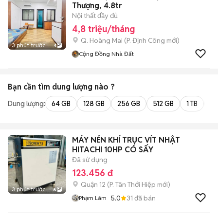
Thượng, 4.8tr
Nội thất đầy đủ
4,8 triệu/tháng
Q. Hoàng Mai
(
P. Định Công
mới)
3 phút trước
4
Cộng Đồng Nhà Đất
Bạn cần tìm
dung lượng
nào ?
Dung lượng:
64 GB
128 GB
256 GB
512 GB
1 TB
2 
MÁY NÉN KHÍ TRỤC VÍT NHẬT
HITACHI 10HP CÓ SẤY
Đã sử dụng
123.456 đ
Quận 12
(
P. Tân Thới Hiệp
mới)
3 phút trước
6
5.0
31
đã bán
Phạm Lâm