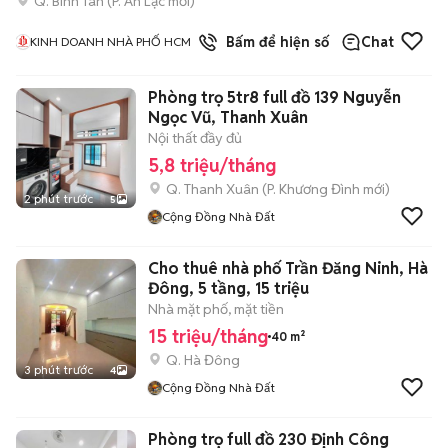
Q. Bình Tân
(
P. An Lạc
mới)
1
đã bán
Bấm để hiện số
Chat
KINH DOANH NHÀ PHỐ HCM
Phòng trọ 5tr8 full đồ 139 Nguyễn
Ngọc Vũ, Thanh Xuân
Nội thất đầy đủ
5,8 triệu/tháng
Q. Thanh Xuân
(
P. Khương Đình
mới)
2 phút trước
5
Cộng Đồng Nhà Đất
Cho thuê nhà phố Trần Đăng Ninh, Hà
Đông, 5 tầng, 15 triệu
Nhà mặt phố, mặt tiền
15 triệu/tháng
40 m²
Q. Hà Đông
3 phút trước
4
Cộng Đồng Nhà Đất
Phòng trọ full đồ 230 Định Công