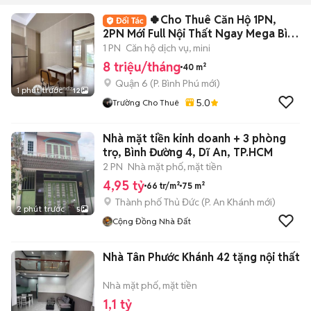
🍀Cho Thuê Căn Hộ 1PN,
2PN Mới Full Nội Thất Ngay Mega Bình
Phú- Q6🍀
1 PN
Căn hộ dịch vụ, mini
8 triệu/tháng
40 m²
Quận 6
(
P. Bình Phú
mới)
1 phút trước
12
5.0
Trường Cho Thuê
Nhà mặt tiền kinh doanh + 3 phòng
trọ, Bình Đường 4, Dĩ An, TP.HCM
2 PN
Nhà mặt phố, mặt tiền
4,95 tỷ
66 tr/m²
75 m²
Thành phố Thủ Đức
(
P. An Khánh
mới)
2 phút trước
5
Cộng Đồng Nhà Đất
Nhà Tân Phước Khánh 42 tặng nội thất
Nhà mặt phố, mặt tiền
1,1 tỷ