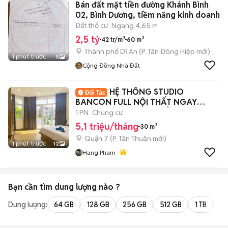
Bán đất mặt tiền đường Khánh Bình
02, Bình Dương, tiềm năng kinh doanh
Đất thổ cư
Ngang 4,65 m
2,5 tỷ
42 tr/m²
60 m²
Thành phố Dĩ An
(
P. Tân Đông Hiệp
mới)
1 phút trước
5
Cộng Đồng Nhà Đất
HỆ THỐNG STUDIO
BANCON FULL NỘI THẤT NGAY
TRUNG TÂM QUẬN 7, GẦN LOTTE
1 PN
Chung cư
5,1 triệu/tháng
30 m²
Quận 7
(
P. Tân Thuận
mới)
1 phút trước
12
Hang Pham
Bạn cần tìm
dung lượng
nào ?
Dung lượng:
64 GB
128 GB
256 GB
512 GB
1 TB
2 