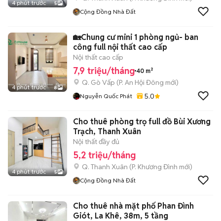
4 phút trước
5
Cộng Đồng Nhà Đất
🏡Chung cư mini 1 phòng ngủ- ban
công full nội thất cao cấp
Nội thất cao cấp
7,9 triệu/tháng
40 m²
Q. Gò Vấp
(
P. An Hội Đông
mới)
4 phút trước
8
5.0
Nguyễn Quốc Phát
Cho thuê phòng trọ full đồ Bùi Xương
Trạch, Thanh Xuân
Nội thất đầy đủ
5,2 triệu/tháng
Q. Thanh Xuân
(
P. Khương Đình
mới)
4 phút trước
5
Cộng Đồng Nhà Đất
Cho thuê nhà mặt phố Phan Đình
Giót, La Khê, 38m, 5 tầng