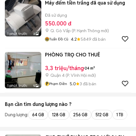
Máy đếm tiền trắng đã qua sử dụng
Đã sử dụng
550.000 đ
Q. Gò Vấp
(
P. Hạnh Thông
mới)
1 phút trước
2
4.2
5849
đã bán
Tuấn Đồ Cũ
PHÒNG TRỌ CHO THUÊ
3,3 triệu/tháng
24 m²
Quận 4
(
P. Vĩnh Hội
mới)
P
5.0
3
đã bán
Phạm Điền
1 phút trước
5
Bạn cần tìm
dung lượng
nào ?
Dung lượng:
64 GB
128 GB
256 GB
512 GB
1 TB
2 