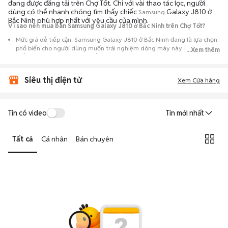
đang được đăng tải trên Chợ Tốt. Chỉ với vài thao tác lọc, người
dùng có thể nhanh chóng tìm thấy chiếc
Galaxy J810 ở
Samsung
Bắc Ninh phù hợp nhất với yêu cầu của mình.
Vì sao nên mua bán Samsung Galaxy J810 ở Bắc Ninh trên Chợ Tốt?
Mức giá dễ tiếp cận: Samsung Galaxy J810 ở Bắc Ninh đang là lựa chọn
phổ biến cho người dùng muốn trải nghiệm dòng máy này với chi phí
...Xem thêm
thấp hơn so với khi mới ra mắt.
Nguồn cung phong phú: Dễ dàng tìm thấy
Samsung
Galaxy J810 ở Bắc
Siêu thị điện tử
Ninh từ nhiều cá nhân muốn lên đời máy, mang đến đa dạng sự lựa chọn
Xem Cửa hàng
về tình trạng bảo hành, hình thức máy và màu sắc.
Giao dịch minh bạch: Việc gặp gỡ trực tiếp giúp người mua
Tin có video
Tin mới nhất
đánh giá chính xác hiệu năng thực tế của máy so với mô tả trên
tin đăng.
Tất cả
Cá nhân
Bán chuyên
Mua bán linh hoạt: Hai bên có thể chủ động thỏa thuận giá cả và
địa điểm giao nhận, chốt giao dịch nhanh chóng khi đạt được
tiếng nói chung.