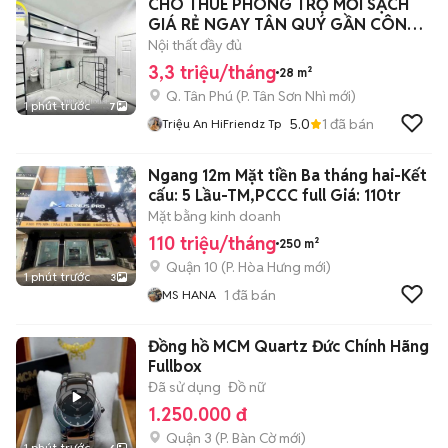
CHO THUÊ PHÒNG TRỌ MỚI SẠCH
GIÁ RẺ NGAY TÂN QUÝ GẦN CÔNG
THƯƠNG
Nội thất đầy đủ
3,3 triệu/tháng
28 m²
Q. Tân Phú
(
P. Tân Sơn Nhì
mới)
1 phút trước
7
5.0
1
đã bán
Triệu An HiFriendz Tp
Ngang 12m Mặt tiền Ba tháng hai-Kết
cấu: 5 Lầu-TM,PCCC full Giá: 110tr
Mặt bằng kinh doanh
110 triệu/tháng
250 m²
Quận 10
(
P. Hòa Hưng
mới)
1 phút trước
3
1
đã bán
MS HANA
Đồng hồ MCM Quartz Đức Chính Hãng
Fullbox
Đã sử dụng
Đồ nữ
1.250.000 đ
Quận 3
(
P. Bàn Cờ
mới)
1 phút trước