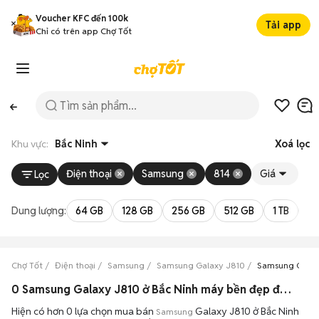
Voucher KFC đến 100k
Tải app
Chỉ có trên app Chợ Tốt
Khu vực:
Bắc Ninh
Xoá lọc
Điện thoại
Samsung
814
Giá
Lọc
Dung lượng:
64 GB
128 GB
256 GB
512 GB
1 TB
2 
Chợ Tốt
Điện thoại
Samsung
Samsung Galaxy J810
Samsung Galax
0 Samsung Galaxy J810 ở Bắc Ninh máy bền đẹp đang bán 08/2026
Hiện có hơn 0 lựa chọn mua bán
Galaxy J810 ở Bắc Ninh
Samsung