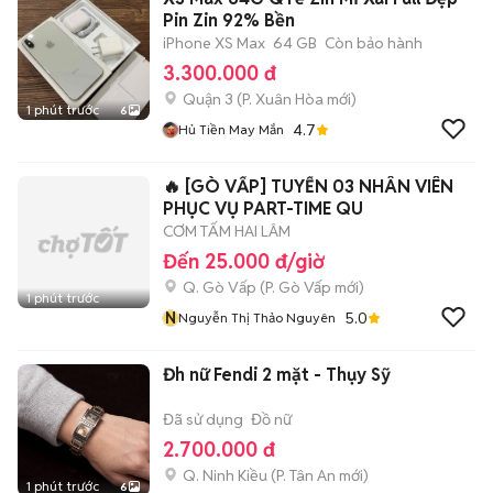
Pin Zin 92% Bền
iPhone XS Max
64 GB
Còn bảo hành
3.300.000 đ
Quận 3
(
P. Xuân Hòa
mới)
1 phút trước
6
4.7
Hủ Tiền May Mắn
🔥 [GÒ VẤP] TUYỂN 03 NHÂN VIÊN
PHỤC VỤ PART-TIME QU
CƠM TẤM HAI LÂM
Đến 25.000 đ/giờ
Q. Gò Vấp
(
P. Gò Vấp
mới)
1 phút trước
N
5.0
Nguyễn Thị Thảo Nguyên
Đh nữ Fendi 2 mặt - Thụy Sỹ
Đã sử dụng
Đồ nữ
2.700.000 đ
Q. Ninh Kiều
(
P. Tân An
mới)
1 phút trước
6