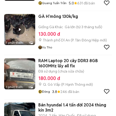
Q
5.0
631
đã bán
Quang Tuấn Trần
GÀ H'mông 130k/kg
Giống Gà Khác
Gà lớn (từ 3 tháng tuổi)
130.000 đ
Thành phố Dĩ An
(
P. Tân Đông Hiệp
mới)
1 phút trước
1
Vu Tho
RAM Laptop 20 cây DDR3 8GB
1600MHz lấy all fix
Đã sử dụng (chưa sửa chữa)
180.000 đ
Q. Gò Vấp
(
P. Hạnh Thông
mới)
1 phút trước
2
Đ
3.8
246
đã bán
Đông
Bán hyundai 1.4 tấn đời 2024 thùng
kín 3m2
2024
2 tấn
Hàn Quốc
Đã sử dụng