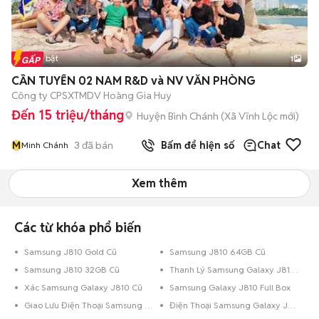
Tin nổi bật
1
CẦN TUYỂN 02 NAM R&D và NV VĂN PHÒNG
Công ty CPSXTMDV Hoàng Gia Huy
Đến 15 triệu/tháng
Huyện Bình Chánh
(
Xã Vĩnh Lộc
mới)
M
3
đã bán
Bấm để hiện số
Chat
Minh Chánh
Xem thêm
Các từ khóa phổ biến
Samsung J810 Gold Cũ
Samsung J810 64GB Cũ
Samsung J810 32GB Cũ
Thanh Lý Samsung Galaxy J810 Cũ
Xác Samsung Galaxy J810 Cũ
Samsung Galaxy J810 Full Box
Giao Lưu Điện Thoại Samsung Galaxy J810
Điện Thoại Samsung Galaxy J810 Trả Góp