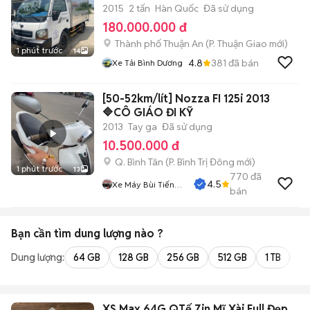
2015
2 tấn
Hàn Quốc
Đã sử dụng
180.000.000 đ
Thành phố Thuận An
(
P. Thuận Giao
mới)
1 phút trước
14
4.8
381
đã bán
Xe Tải Bình Dương
[50-52km/lít] Nozza FI 125i 2013
🔷CÔ GIÁO ĐI KỸ
2013
Tay ga
Đã sử dụng
10.500.000 đ
Q. Bình Tân
(
P. Bình Trị Đông
mới)
1 phút trước
13
770
đã
4.5
Xe Máy Bùi Tiến
bán
Dũng
Bạn cần tìm
dung lượng
nào ?
Dung lượng:
64 GB
128 GB
256 GB
512 GB
1 TB
2 
XS Max 64G QTế Zin Mĩ Xài Full Đẹp