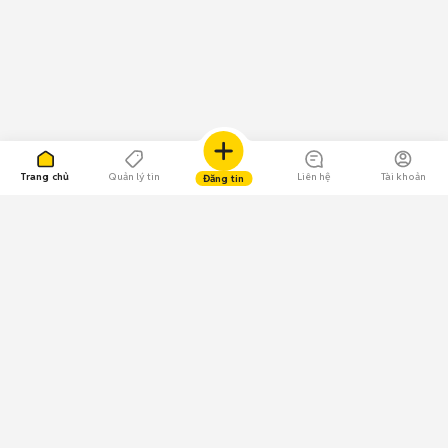
Trang chủ
Quản lý tin
Liên hệ
Tài khoản
Đăng tin
109.000 Bình chọn
Tải ứng dụng Chợ Tốt
Về Chợ Tốt
Quy chế sàn