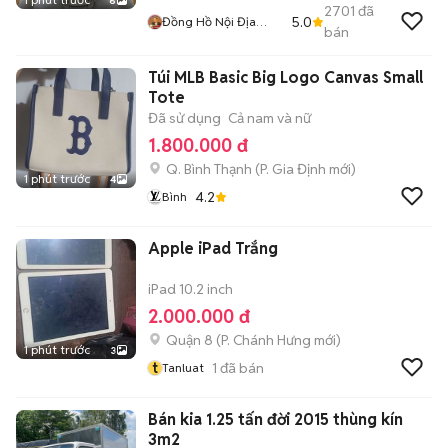
6
2701
đã
5.0
Đồng Hồ Nội Địa
bán
Nhật
Túi MLB Basic Big Logo Canvas Small
Tote
Đã sử dụng
Cả nam và nữ
1.800.000 đ
Q. Bình Thạnh
(
P. Gia Định
mới)
1 phút trước
4
4.2
Bình
Apple iPad Trắng
iPad 10.2 inch
2.000.000 đ
Quận 8
(
P. Chánh Hưng
mới)
1 phút trước
3
t
1
đã bán
Tanluat
Bán kia 1.25 tấn đời 2015 thùng kín
3m2