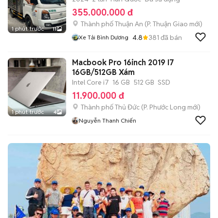
355.000.000 đ
Thành phố Thuận An
(
P. Thuận Giao
mới)
1 phút trước
11
4.8
381
đã bán
Xe Tải Bình Dương
Macbook Pro 16inch 2019 I7
16GB/512GB Xám
Intel Core i7
16 GB
512 GB
SSD
11.900.000 đ
Thành phố Thủ Đức
(
P. Phước Long
mới)
1 phút trước
4
Nguyễn Thanh Chiến