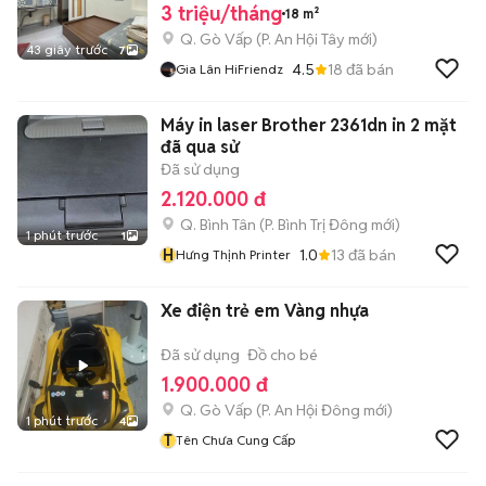
3 triệu/tháng
18 m²
Q. Gò Vấp
(
P. An Hội Tây
mới)
43 giây trước
7
4.5
18
đã bán
Gia Lân HiFriendz
Máy in laser Brother 2361dn in 2 mặt
đã qua sử
Đã sử dụng
2.120.000 đ
Q. Bình Tân
(
P. Bình Trị Đông
mới)
1 phút trước
1
H
1.0
13
đã bán
Hưng Thịnh Printer
Xe điện trẻ em Vàng nhựa
Đã sử dụng
Đồ cho bé
1.900.000 đ
Q. Gò Vấp
(
P. An Hội Đông
mới)
1 phút trước
4
T
Tên Chưa Cung Cấp