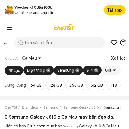
Voucher KFC đến 100k
Tải app
Chỉ có trên app Chợ Tốt
Khu vực:
Cà Mau
Xoá lọc
Điện thoại
Samsung
814
Giá
Lọc
Dung lượng:
64 GB
128 GB
256 GB
512 GB
1 TB
2 
Chợ Tốt
Điện thoại
Samsung
Samsung Galaxy J810
Samsung Galax
0 Samsung Galaxy J810 ở Cà Mau máy bền đẹp đang bán 08/2026
Hiện có hơn 0 lựa chọn mua bán
Galaxy J810 ở Cà Mau
Samsung