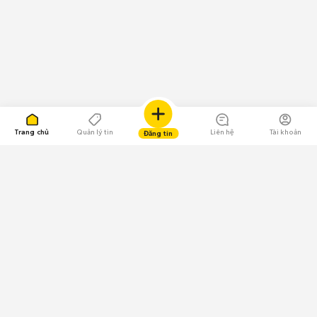
Trang chủ
Quản lý tin
Liên hệ
Tài khoản
Đăng tin
109.000 Bình chọn
Tải ứng dụng Chợ Tốt
Về Chợ Tốt
Quy chế sàn