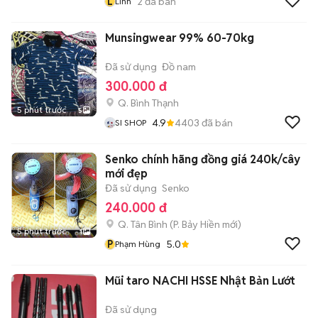
L
2
đã bán
Linh
Munsingwear 99% 60-70kg
Đã sử dụng
Đồ nam
300.000 đ
Q. Bình Thạnh
5 phút trước
5
4.9
4403
đã bán
SI SHOP
Senko chính hãng đồng giá 240k/cây
mới đẹp
Đã sử dụng
Senko
240.000 đ
Q. Tân Bình
(
P. Bảy Hiền
mới)
5 phút trước
1
P
5.0
Phạm Hùng
Mũi taro NACHI HSSE Nhật Bản Lướt
Đã sử dụng