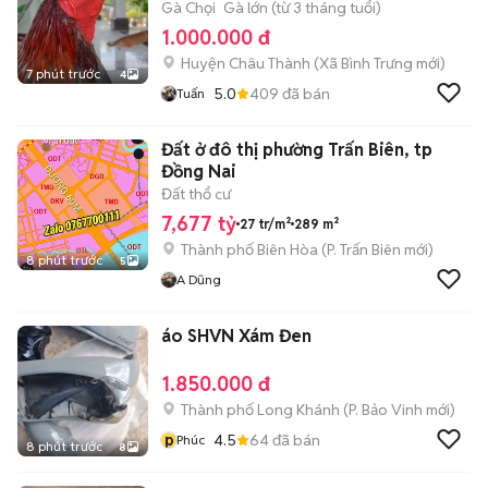
Gà Chọi
Gà lớn (từ 3 tháng tuổi)
1.000.000 đ
Huyện Châu Thành
(
Xã Bình Trưng
mới)
7 phút trước
4
5.0
409
đã bán
Tuấn
Đất ở đô thị phường Trấn Biên, tp
Đồng Nai
Đất thổ cư
7,677 tỷ
27 tr/m²
289 m²
Thành phố Biên Hòa
(
P. Trấn Biên
mới)
8 phút trước
5
A Dũng
áo SHVN Xám Đen
1.850.000 đ
Thành phố Long Khánh
(
P. Bảo Vinh
mới)
p
4.5
64
đã bán
Phúc
8 phút trước
8