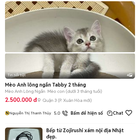
Tin nổi bật
4
Mèo Anh lông ngắn Tabby 2 tháng
Mèo Anh Lông Ngắn
Mèo con (dưới 3 tháng tuổi)
2.500.000 đ
Quận 3
(
P. Xuân Hòa
mới)
N
5.0
19
đã bán
Bấm để hiện số
Chat
Nguyễn Thị Thanh Thủy
Bếp từ Zojirushi xám nội địa Nhật
đẹp.