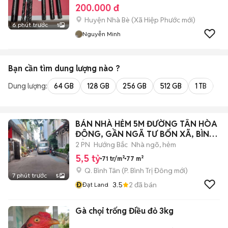
200.000 đ
Huyện Nhà Bè
(
Xã Hiệp Phước
mới)
6 phút trước
1
Nguyễn Minh
Bạn cần tìm
dung lượng
nào ?
Dung lượng:
64 GB
128 GB
256 GB
512 GB
1 TB
2 
BÁN NHÀ HẺM 5M ĐƯỜNG TÂN HÒA
ĐÔNG, GẦN NGÃ TƯ BỐN XÃ, BÌNH
TÂN
2 PN
Hướng Bắc
Nhà ngõ, hẻm
5,5 tỷ
71 tr/m²
77 m²
Q. Bình Tân
(
P. Bình Trị Đông
mới)
7 phút trước
5
Đ
3.5
2
đã bán
Đạt Land
Gà chọi trống Điều đỏ 3kg