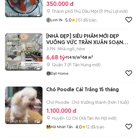
350.000 đ
Thành phố Thủ Dầu Một
(
P. Phú Lợi
mới)
1 phút trước
6
5.0
251
đã bán
Linh Pk
[NHÀ ĐẸP] SIÊU PHẨM MỚI ĐẸP
VUÔNG VỨC TRẦN XUÂN SOẠN
PHƯỜNG TÂN HƯNG
3 PN
Nhà ngõ, hẻm
6,68 tỷ
114 tr/m²
58 m²
Quận 7
(
P. Tân Hưng
mới)
1 phút trước
7
Đạt Home
Chó Poodle Cái Trắng 15 tháng
Chó Poodle
Chó trưởng thành (hơn 1 tuổi)
1.100.000 đ
Huyện Củ Chi
(
Xã Tân An Hội
mới)
1 phút trước
2
M
4.0
12
đã bán
Mã Nhât Tấn