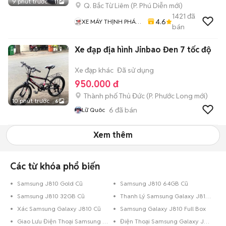
9 phút trước
11
Q. Bắc Từ Liêm
(
P. Phú Diễn
mới)
1421
đã
4.6
XE MÁY THỊNH PHÁT
bán
XE LƯỚT GIÁ RẺ
Xe đạp địa hình Jinbao Đen 7 tốc độ
Xe đạp khác
Đã sử dụng
950.000 đ
Thành phố Thủ Đức
(
P. Phước Long
mới)
10 phút trước
6
6
đã bán
Lữ Quôc
Xem thêm
Các từ khóa phổ biến
Samsung J810 Gold Cũ
Samsung J810 64GB Cũ
Samsung J810 32GB Cũ
Thanh Lý Samsung Galaxy J810 Cũ
Xác Samsung Galaxy J810 Cũ
Samsung Galaxy J810 Full Box
Giao Lưu Điện Thoại Samsung Galaxy J810
Điện Thoại Samsung Galaxy J810 Trả Góp