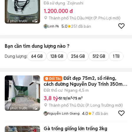
Đã sử dụng
Zojirushi
1.200.000 đ
Thành phố Thủ Dầu Một
(
P. Phú Lợi
mới)
2 phút trước
6
5.0
251
đã bán
Linh Pk
Bạn cần tìm
dung lượng
nào ?
Dung lượng:
64 GB
128 GB
256 GB
512 GB
1 TB
2 
Đất đẹp 75m2, sổ riêng,
cách đường Nguyễn Duy Trinh 350m
giá 3 tỷ 8
Đất thổ cư
Ngang 4,5 m
3,8 tỷ
51 tr/m²
75 m²
Thành phố Thủ Đức
(
P. Long Trường
mới)
3 phút trước
3
4.0
7
đã bán
Nguyễn Linh Giang
Gà trống giống lớn trống 3kg