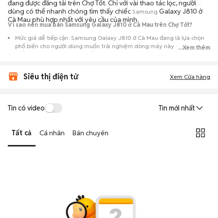
đang được đăng tải trên Chợ Tốt. Chỉ với vài thao tác lọc, người
dùng có thể nhanh chóng tìm thấy chiếc
Galaxy J810 ở
Samsung
Cà Mau phù hợp nhất với yêu cầu của mình.
Vì sao nên mua bán Samsung Galaxy J810 ở Cà Mau trên Chợ Tốt?
Mức giá dễ tiếp cận: Samsung Galaxy J810 ở Cà Mau đang là lựa chọn
phổ biến cho người dùng muốn trải nghiệm dòng máy này với chi phí
...Xem thêm
thấp hơn so với khi mới ra mắt.
Nguồn cung phong phú: Dễ dàng tìm thấy
Samsung
Galaxy J810 ở Cà
Siêu thị điện tử
Mau từ nhiều cá nhân muốn lên đời máy, mang đến đa dạng sự lựa chọn
Xem Cửa hàng
về tình trạng bảo hành, hình thức máy và màu sắc.
Giao dịch minh bạch: Việc gặp gỡ trực tiếp giúp người mua
Tin có video
Tin mới nhất
đánh giá chính xác hiệu năng thực tế của máy so với mô tả trên
tin đăng.
Tất cả
Cá nhân
Bán chuyên
Mua bán linh hoạt: Hai bên có thể chủ động thỏa thuận giá cả và
địa điểm giao nhận, chốt giao dịch nhanh chóng khi đạt được
tiếng nói chung.