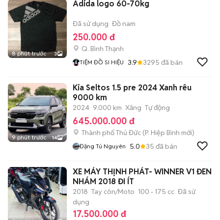
Adida logo 60-70kg
Đã sử dụng
Đồ nam
250.000 đ
Q. Bình Thạnh
8 phút trước
3
3.9
3295
đã bán
TIỆM ĐỒ SI HIỆU
Kia Seltos 1.5 pre 2024 Xanh rêu
9000 km
2024
9.000 km
Xăng
Tự động
645.000.000 đ
Thành phố Thủ Đức
(
P. Hiệp Bình
mới)
9 phút trước
14
5.0
35
đã bán
Đặng Tú Nguyên
XE MÁY THỊNH PHÁT- WINNER V1 ĐEN
NHÁM 2018 ĐI ÍT
2018
Tay côn/Moto
100 - 175 cc
Đã sử
dụng
17.500.000 đ