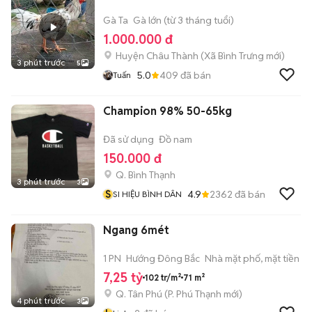
Gà Ta
Gà lớn (từ 3 tháng tuổi)
1.000.000 đ
Huyện Châu Thành
(
Xã Bình Trưng
mới)
3 phút trước
5
5.0
409
đã bán
Tuấn
Champion 98% 50-65kg
Đã sử dụng
Đồ nam
150.000 đ
Q. Bình Thạnh
3 phút trước
3
S
4.9
2362
đã bán
SI HIỆU BÌNH DÂN
Ngang 6mét
1 PN
Hướng Đông Bắc
Nhà mặt phố, mặt tiền
7,25 tỷ
102 tr/m²
71 m²
Q. Tân Phú
(
P. Phú Thạnh
mới)
4 phút trước
3