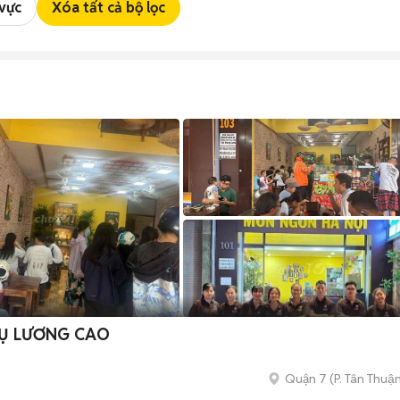
 vực
Xóa tất cả bộ lọc
HỤC VỤ LƯƠNG CAO
Quận 7
(
P. Tân Thuậ