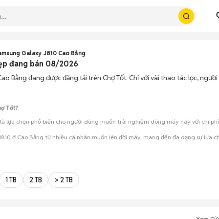
amsung Galaxy J810 Cao Bằng
ẹp đang bán 08/2026
ao Bằng đang được đăng tải trên Chợ Tốt. Chỉ với vài thao tác lọc, ngư
ợ Tốt?
à lựa chọn phổ biến cho người dùng muốn trải nghiệm dòng máy này với chi phí t
810 ở Cao Bằng từ nhiều cá nhân muốn lên đời máy, mang đến đa dạng sự lựa chọ
mua đánh giá chính xác hiệu năng thực tế của máy so với mô tả trên tin 
 giá cả và địa điểm giao nhận, chốt giao dịch nhanh chóng khi đạt được 
1 TB
2 TB
> 2 TB
Xem Cử