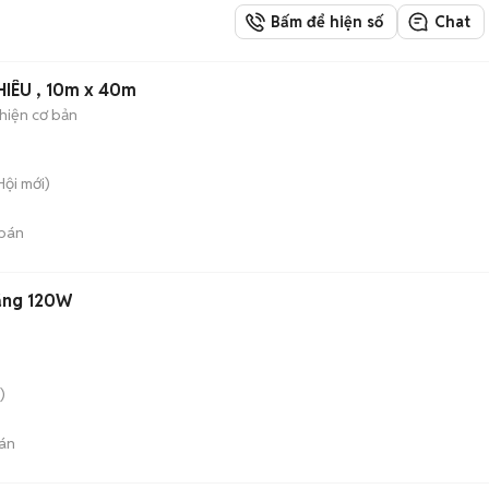
Bấm để hiện số
Chat
IÊU , 10m x 40m
hiện cơ bản
Hội
mới)
bán
rắng 120W
)
án