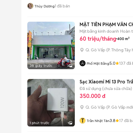
1
đã bán
Thùy Dương
MẶT TIỀN PHẠM VĂN CH
Mặt bằng kinh doanh
Hoàn t
60 triệu/tháng
400 m²
Q. Gò Vấp
(
P. Thông Tây 
5.0
137
đã 
Phố Mặt Bằng
38 giây trước
3
Sạc Xiaomi Mi 13 Pro T
Đã sử dụng (chưa sửa chữa)
350.000 đ
Q. Gò Vấp
(
P. Gò Vấp
mới
T
3.8
17
đã b
Trần Nhật Tân
1 phút trước
1