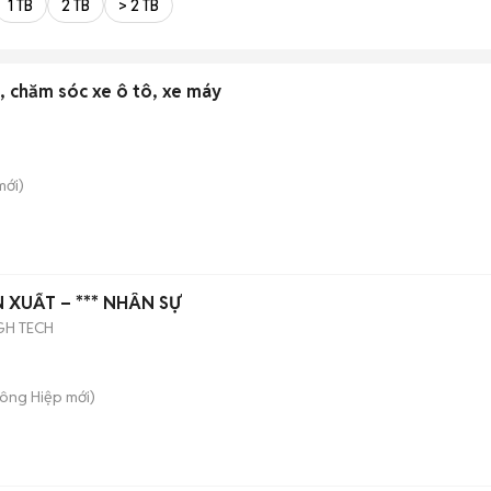
1 TB
2 TB
> 2 TB
, chăm sóc xe ô tô, xe máy
ới)
XUẤT – *** NHÂN SỰ
GH TECH
Đông Hiệp
mới)