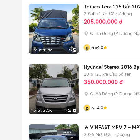
Teraco Tera 1.25 tấn 20
2024
< 1 tấn
Đã sử dụng
205.000.000 đ
Q. Hà Đông
(
P. Dương Nộ
p
4.0
Pro
1 phút trước
12
Hyundai Starex 2016 Bạ
2016
120 km
Dầu
Số sàn
350.000.000 đ
Q. Hà Đông
(
P. Dương Nộ
p
4.0
Pro
1 phút trước
14
🔥 VINFAST MPV 7 – MP
2026
Mới
Điện
Tự động