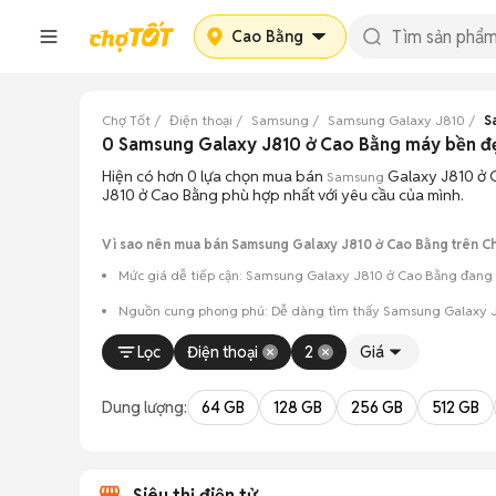
Cao Bằng
Chợ Tốt
Điện thoại
Samsung
Samsung Galaxy J810
S
0 Samsung Galaxy J810 ở Cao Bằng máy bền đ
Hiện có hơn 0 lựa chọn mua bán
Galaxy J810 ở C
Samsung
J810 ở Cao Bằng phù hợp nhất với yêu cầu của mình.
Vì sao nên mua bán Samsung Galaxy J810 ở Cao Bằng trên Ch
Mức giá dễ tiếp cận: Samsung Galaxy J810 ở Cao Bằng đang l
Nguồn cung phong phú: Dễ dàng tìm thấy
Samsung
Galaxy J
Giao dịch minh bạch: Việc gặp gỡ trực tiếp giúp người 
Lọc
Điện thoại
2
Giá
Mua bán linh hoạt: Hai bên có thể chủ động thỏa thuận
Dung lượng:
64 GB
128 GB
256 GB
512 GB
Siêu thị điện tử