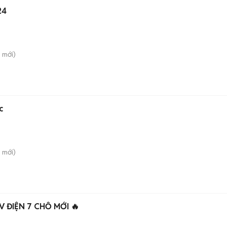
24
i
mới)
c
i
mới)
V ĐIỆN 7 CHỖ MỚI 🔥