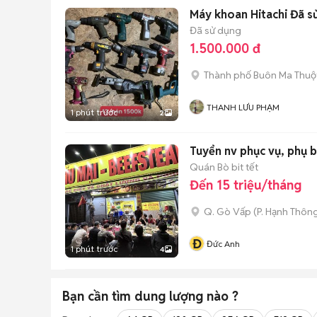
Máy khoan Hitachi Đã s
Đã sử dụng
1.500.000 đ
Thành phố Buôn Ma Thuộ
THANH LƯU PHẠM
1 phút trước
2
Tuyển nv phục vụ, phụ 
Quán Bò bit tết
Đến 15 triệu/tháng
Q. Gò Vấp
(
P. Hạnh Thôn
Đ
Đức Anh
1 phút trước
4
Bạn cần tìm
dung lượng
nào ?