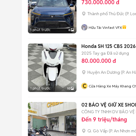
730.000.000 đ
Thành phố Thủ Đức
(
P. L
Hữu Tài Vinfast VFX
1 phút trước
6
Honda SH 125 CBS 2026
2025
Tay ga
Đã sử dụng
80.000.000 đ
Huyện An Dương
(
P. An H
C
Cửa Hàng Xe Máy Khang Ch
1 phút trước
10
02 BẢO VỆ GIỮ XE SHO
CÔNG TY TNHH DV BẢO VỆ 
Đến 9 triệu/tháng
Q. Gò Vấp
(
P. An Nhơn
mớ