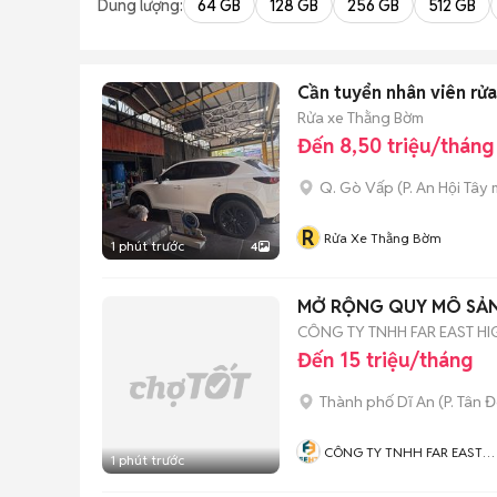
Dung lượng:
64 GB
128 GB
256 GB
512 GB
Cần tuyển nhân viên rửa
Rửa xe Thằng Bờm
Đến 8,50 triệu/tháng
Q. Gò Vấp
(
P. An Hội Tây
m
R
Rửa Xe Thằng Bờm
1 phút trước
4
MỞ RỘNG QUY MÔ SẢN 
CÔNG TY TNHH FAR EAST HI
Đến 15 triệu/tháng
Thành phố Dĩ An
(
P. Tân 
CÔNG TY TNHH FAR EAST
1 phút trước
HIGH TECH