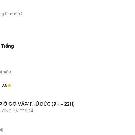
ong Bình
mới)
 Trắng
ải
mới)
3.5
i
P Ở GÒ VẤP/THỦ ĐỨC (9H - 22H)
LONG HẢI TBS 24
i)