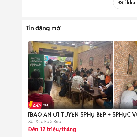
Đổi khu
Tin đăng mới
Tin nổi bật
[BAO ĂN Ở] TUYỂN 5PHỤ BẾP + 5P
Xôi Xéo Bà 3 Béo
Đến 12 triệu/tháng