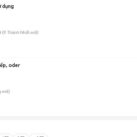
ử dụng
t
(
P. Thành Nhất
mới)
bếp, oder
g
mới)