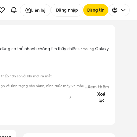
Đăng nhập
Đăng tin
Liên hệ
ời dùng có thể nhanh chóng tìm thấy chiếc
Galaxy
Samsung
hấp hơn so với khi mới ra mắt.
n về tình trạng bảo hành, hình thức máy và màu sắc.
...Xem thêm
Xoá
đăng.
lọc
tiếng nói chung.
a hàng