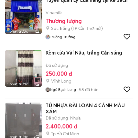
Tuyển quản Lý Cửa hàng tại Kế Sách
Vinamilk
Thương lượng
Sóc Trăng
(
TP Cần Thơ
mới)
1 phút trước
1
Trường Trường
Rèm cửa Vải Nâu, trắng Cản sáng
Đã sử dụng
250.000 đ
Vĩnh Long
1 phút trước
1
58
đã bán
Ngô Bạch Long
TỦ NHỰA ĐÀI LOAN 4 CÁNH MÀU
XÁM
Đã sử dụng
Nhựa
2.400.000 đ
Tp Hồ Chí Minh
1 phút trước
2