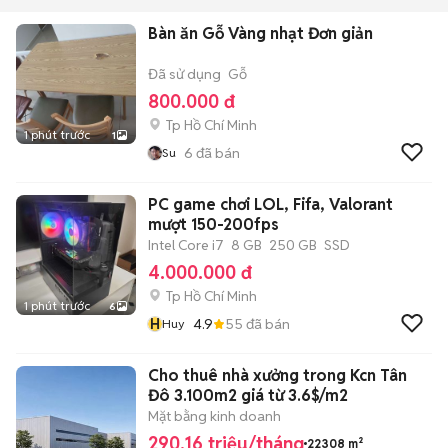
Bàn ăn Gỗ Vàng nhạt Đơn giản
Đã sử dụng
Gỗ
800.000 đ
Tp Hồ Chí Minh
1 phút trước
1
6
đã bán
Su
PC game chơi LOL, Fifa, Valorant
mượt 150-200fps
Intel Core i7
8 GB
250 GB
SSD
4.000.000 đ
Tp Hồ Chí Minh
1 phút trước
6
H
4.9
55
đã bán
Huy
Cho thuê nhà xưởng trong Kcn Tân
Đô 3.100m2 giá từ 3.6$/m2
Mặt bằng kinh doanh
290,16 triệu/tháng
22308 m²