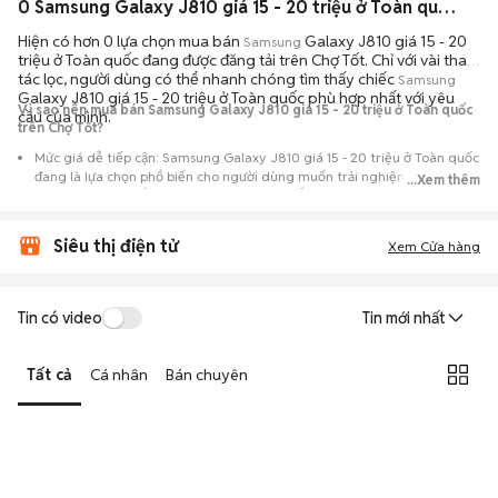
0 Samsung Galaxy J810 giá 15 - 20 triệu ở Toàn quốc máy bền đẹp đang bán 08/2026
Hiện có hơn 0 lựa chọn mua bán
Galaxy J810 giá 15 - 20
Samsung
triệu ở Toàn quốc đang được đăng tải trên Chợ Tốt. Chỉ với vài thao
tác lọc, người dùng có thể nhanh chóng tìm thấy chiếc
Samsung
Galaxy J810 giá 15 - 20 triệu ở Toàn quốc phù hợp nhất với yêu
Vì sao nên mua bán Samsung Galaxy J810 giá 15 - 20 triệu ở Toàn quốc
cầu của mình.
trên Chợ Tốt?
Mức giá dễ tiếp cận: Samsung Galaxy J810 giá 15 - 20 triệu ở Toàn quốc
đang là lựa chọn phổ biến cho người dùng muốn trải nghiệm dòng máy
...Xem thêm
này với chi phí thấp hơn so với khi mới ra mắt.
Nguồn cung phong phú: Dễ dàng tìm thấy
Samsung
Galaxy J810 giá 15
Siêu thị điện tử
- 20 triệu ở Toàn quốc từ nhiều cá nhân muốn lên đời máy, mang đến đa
Xem Cửa hàng
dạng sự lựa chọn về tình trạng bảo hành, hình thức máy và màu sắc.
Giao dịch minh bạch: Việc gặp gỡ trực tiếp giúp người mua
Tin có video
Tin mới nhất
đánh giá chính xác hiệu năng thực tế của máy so với mô tả trên
tin đăng.
Tất cả
Cá nhân
Bán chuyên
Mua bán linh hoạt: Hai bên có thể chủ động thỏa thuận giá cả và
địa điểm giao nhận, chốt giao dịch nhanh chóng khi đạt được
tiếng nói chung.