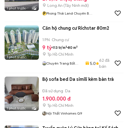
Long An
(
Tây Ninh
mới)
1 phút trước
3
P
Phong Thái Land Chuyên Bất
Động Sản Công Nghiệp
Căn hộ chung cư Richstar 80m2
1 PN
Chung cư
9 tỷ
113 tr/m²
80 m²
Tp Hồ Chí Minh
1 phút trước
62
đã
5.0
Chuyên Trang Bất
bán
Động Sản 0071
Bộ sofa bed Da simili kèm bàn trà
Đã sử dụng
Da
1.900.000 đ
Tp Hồ Chí Minh
1 phút trước
3
Nội Thất Vinhomes Q9