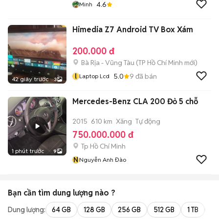
4.6
Minh
Himedia Z7 Android TV Box Xám
200.000 đ
Bà Rịa - Vũng Tàu
(
TP Hồ Chí Minh
mới)
l
5.0
9
đã bán
Laptop Lcd
42 giây trước
3
Mercedes-Benz CLA 200 Đỏ 5 chỗ
2015
610 km
Xăng
Tự động
750.000.000 đ
Tp Hồ Chí Minh
1 phút trước
9
N
Nguyễn Anh Đào
Bạn cần tìm
dung lượng
nào ?
Dung lượng:
64 GB
128 GB
256 GB
512 GB
1 TB
2 