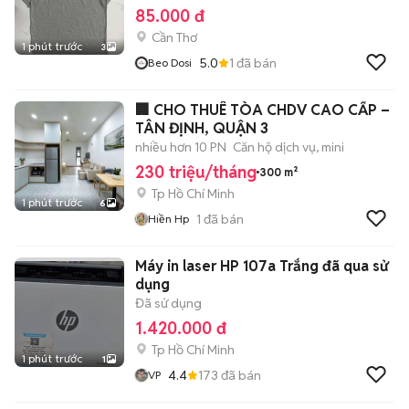
85.000 đ
Cần Thơ
1 phút trước
3
5.0
1
đã bán
Beo Dosi
🏢 CHO THUÊ TÒA CHDV CAO CẤP –
TÂN ĐỊNH, QUẬN 3
nhiều hơn 10 PN
Căn hộ dịch vụ, mini
230 triệu/tháng
300 m²
Tp Hồ Chí Minh
1 phút trước
6
1
đã bán
Hiền Hp
Máy in laser HP 107a Trắng đã qua sử
dụng
Đã sử dụng
1.420.000 đ
Tp Hồ Chí Minh
1 phút trước
1
4.4
173
đã bán
VP