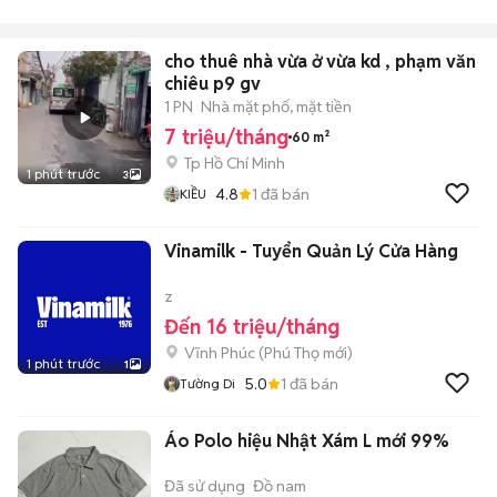
cho thuê nhà vừa ở vừa kd , phạm văn
chiêu p9 gv
1 PN
Nhà mặt phố, mặt tiền
7 triệu/tháng
60 m²
Tp Hồ Chí Minh
1 phút trước
3
4.8
1
đã bán
KIỀU
Vinamilk - Tuyển Quản Lý Cửa Hàng
z
Đến 16 triệu/tháng
Vĩnh Phúc
(
Phú Thọ
mới)
1 phút trước
1
5.0
1
đã bán
Tường Di
Áo Polo hiệu Nhật Xám L mới 99%
Đã sử dụng
Đồ nam