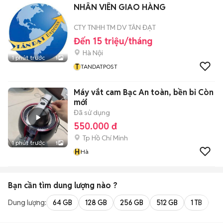
NHÂN VIÊN GIAO HÀNG
CTY TNHH TM DV TÂN ĐẠT
Đến 15 triệu/tháng
Hà Nội
1 phút trước
1
T
TANDATPOST
Máy vắt cam Bạc An toàn, bền bỉ Còn
mới
Đã sử dụng
550.000 đ
Tp Hồ Chí Minh
1 phút trước
1
H
Hà
Bạn cần tìm
dung lượng
nào ?
Dung lượng:
64 GB
128 GB
256 GB
512 GB
1 TB
2 