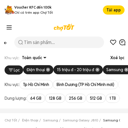
Voucher KFC đến 100k
Tải app
Chỉ có trên app Chợ Tốt
Khu vực:
Toàn quốc
Xoá lọc
Điện thoại
15 triệu đ - 20 triệu đ
Samsung
Lọc
Khu vực:
Tp Hồ Chí Minh
Bình Dương (TP Hồ Chí Minh mới)
Bà 
Dung lượng:
64 GB
128 GB
256 GB
512 GB
1 TB
2 
Chợ Tốt
Điện thoại
Samsung
Samsung Galaxy J810
Samsung Galaxy 