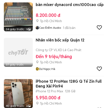
bàn mixer dynacord cms1000cao cấp
8.200.000 đ
Tp Hồ Chí Minh
1
đã bán
Cao Điểm Audio
34 giây trước
5
Nhân viên bốc xếp Quận 12
Công ty CP VLXD Lê Cao Phát
Đến 9 triệu/tháng
Tp Hồ Chí Minh
37 giây trước
D
Dư Ngọc Hà
iPhone 12 ProMax 128G Q Tế Zin Full
Đang Xài Pin94
iPhone 12 Pro Max
128 GB
5.950.000 đ
Tp Hồ Chí Minh
40 giây trước
6