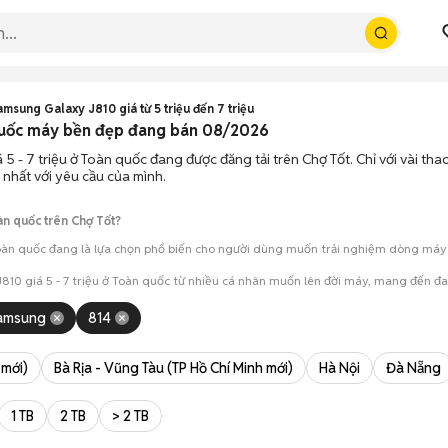
amsung Galaxy J810 giá từ 5 triệu đến 7 triệu
 quốc máy bền đẹp đang bán 08/2026
 5 - 7 triệu ở Toàn quốc đang được đăng tải trên Chợ Tốt. Chỉ với vài th
 nhất với yêu cầu của mình.
àn quốc trên Chợ Tốt?
Toàn quốc đang là lựa chọn phổ biến cho người dùng muốn trải nghiệm dòng máy nà
810 giá 5 - 7 triệu ở Toàn quốc từ nhiều cá nhân muốn lên đời máy, mang đến đa
amsung
814
mua đánh giá chính xác hiệu năng thực tế của máy so với mô tả trên tin 
 giá cả và địa điểm giao nhận, chốt giao dịch nhanh chóng khi đạt được 
 mới)
Bà Rịa - Vũng Tàu (TP Hồ Chí Minh mới)
Hà Nội
Đà Nẵng
1 TB
2 TB
> 2 TB