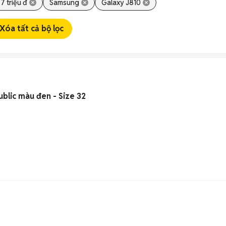
 7 triệu đ
Samsung
Galaxy J810
Xóa tất cả bộ lọc
blic màu đen - Size 32