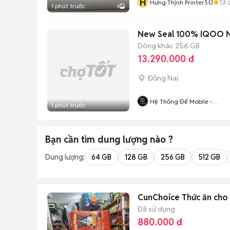
H
1.0
13
đ
Hưng Thịnh Printer
1 phút trước
1
New Seal 100% IQOO NE
Dòng khác
256 GB
13.290.000 đ
Đồng Nai
Hệ Thống Đế Mobile -
1 phút trước
Demobile.vn
Bạn cần tìm
dung lượng
nào ?
Dung lượng:
64 GB
128 GB
256 GB
512 GB
CunChoice Thức ăn cho 
Đã sử dụng
880.000 đ