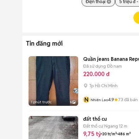
Điện thoại
5 triệu đ -
Tin đăng mới
Quần jeans Banana Repu
Đã sử dụng
Đồ nam
220.000 đ
Tp Hồ Chí Minh
N
4.9
73
đã bán
Nhiên Lao
1 phút trước
5
đất thổ cư
Đất thổ cư
Ngang 12 m
9,75 tỷ
20 tr/m²
486 m²