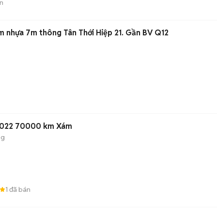
n
m nhựa 7m thông Tân Thới Hiệp 21. Gần BV Q12
e 2022 70000 km Xám
ng
1
đã bán