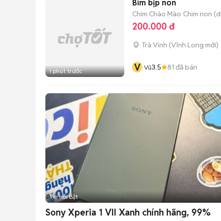
Bìm bịp non
Chim Chào Mào
Chim non (dư
200.000 đ
Trà Vinh
(
Vĩnh Long
mới)
V
3.5
81
đã bán
Vũ
1 phút trước
Tin nổi bật
Sony Xperia 1 VII Xanh chính hãng, 99%