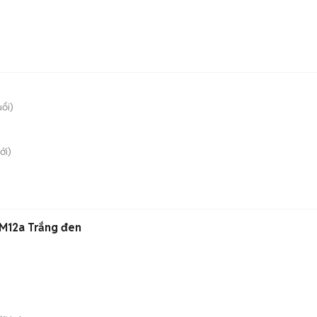
uổi)
ới)
 M12a Trắng đen