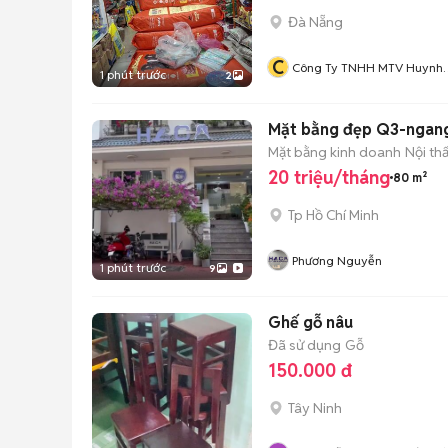
Đà Nẵng
C
Công Ty TNHH MTV Huynh
1 phút trước
2
Đệ Phát
Mặt bằng đẹp Q3-ngang
Mặt bằng kinh doanh
Nội th
20 triệu/tháng
80 m²
Tp Hồ Chí Minh
Phương Nguyễn
1 phút trước
9
Ghế gỗ nâu
Đã sử dụng
Gỗ
150.000 đ
Tây Ninh