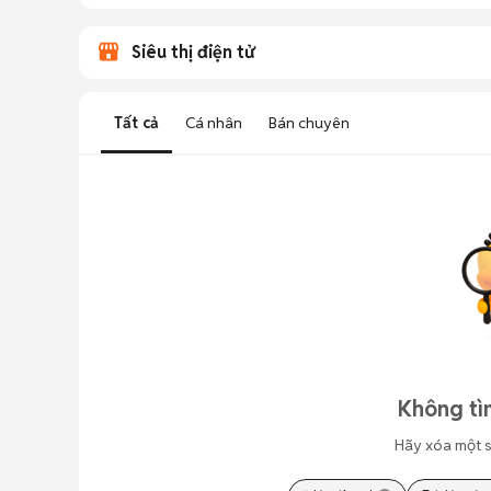
Siêu thị điện tử
Tất cả
Cá nhân
Bán chuyên
Không tì
Hãy xóa một s