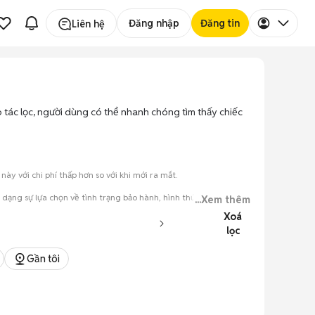
Đăng nhập
Đăng tin
Liên hệ
ao tác lọc, người dùng có thể nhanh chóng tìm thấy chiếc
y với chi phí thấp hơn so với khi mới ra mắt.
 dạng sự lựa chọn về tình trạng bảo hành, hình thức máy và màu
...Xem thêm
Xoá
lọc
đăng.
tiếng nói chung.
Gần tôi