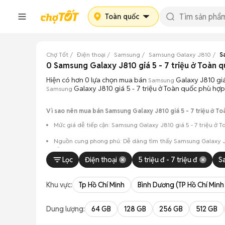
Toàn quốc
Chợ Tốt
Điện thoại
Samsung
Samsung Galaxy J810
S
0 Samsung Galaxy J810 giá 5 - 7 triệu ở Toàn
Hiện có hơn 0 lựa chọn mua bán
Galaxy J810 giá
Samsung
Galaxy J810 giá 5 - 7 triệu ở Toàn quốc phù hợp
Samsung
Vì sao nên mua bán Samsung Galaxy J810 giá 5 - 7 triệu ở To
Mức giá dễ tiếp cận: Samsung Galaxy J810 giá 5 - 7 triệu ở 
Nguồn cung phong phú: Dễ dàng tìm thấy
Samsung
Galaxy J
sắc.
Lọc
Điện thoại
5 triệu đ - 7 triệu đ
S
Giao dịch minh bạch: Việc gặp gỡ trực tiếp giúp người 
Mua bán linh hoạt: Hai bên có thể chủ động thỏa thuận
Khu vực:
Tp Hồ Chí Minh
Bình Dương (TP Hồ Chí Minh
Dung lượng:
64 GB
128 GB
256 GB
512 GB