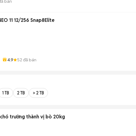
ã bán
O 11 12/256 Snap8Elite
4.9
52
đã bán
1 TB
2 TB
> 2 TB
chó trưởng thành vị bò 20kg