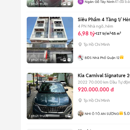
41
đã bá
Ngân Gỗ Tây Ninh
1 phút trước
2
Siêu Phẩm 4 Tầng 1/ Hẻ
4 PN
Nhà ngõ, hẻm
6,98 tỷ
127 tr/m²
55 m²
Tp Hồ Chí Minh
BĐS Nhà Phố Quận 12
1 phút trước
11
Kia Carnival Signatur
2022
70.000 km
Dầu
Tự độ
920.000.000 đ
Tp Hồ Chí Minh
5.0
NHI Ô TÔ AN SƯƠNG
1 phút trước
11