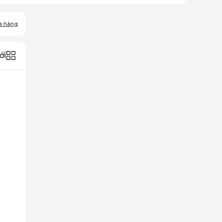
a hàng
ới