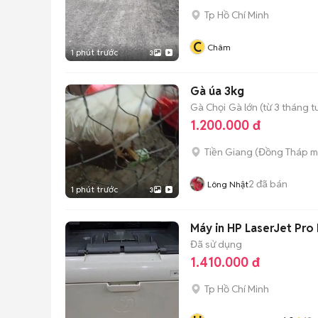
Tp Hồ Chí Minh
C
Châm
1 phút trước
3
Gà úa 3kg
Gà Chọi
Gà lớn (từ 3 tháng t
1.200.000 đ
Tiền Giang
(
Đồng Tháp
m
2
đã bán
Lông Nhật
1 phút trước
3
Máy in HP LaserJet Pro
Đã sử dụng
1.410.000 đ
Tp Hồ Chí Minh