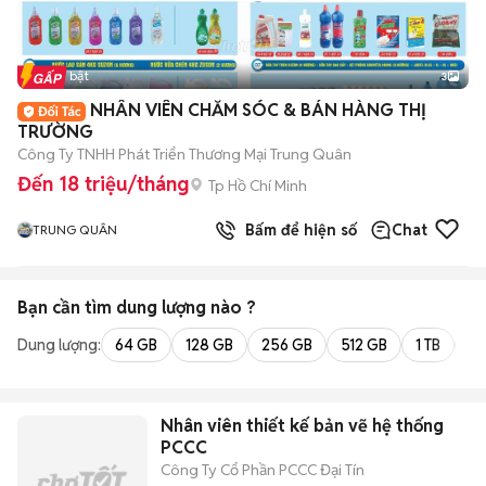
Tin nổi bật
3
NHÂN VIÊN CHĂM SÓC & BÁN HÀNG THỊ
TRƯỜNG
Công Ty TNHH Phát Triển Thương Mại Trung Quân
Đến 18 triệu/tháng
Tp Hồ Chí Minh
Bấm để hiện số
Chat
TRUNG QUÂN
Bạn cần tìm
dung lượng
nào ?
Dung lượng:
64 GB
128 GB
256 GB
512 GB
1 TB
2 
Nhân viên thiết kế bản vẽ hệ thống
PCCC
Công Ty Cổ Phần PCCC Đại Tín