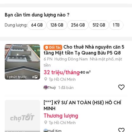
Bạn cần tìm
dung lượng
nào ?
Dung lượng:
64 GB
128 GB
256 GB
512 GB
1 TB
2 
Cho thuê Nhà nguyên căn 5
tầng Mặt tiền Tạ Quang Bửu P5 Q8
6 PN
Hướng Đông Nam
Nhà mặt phố, mặt
tiền
32 triệu/tháng
80 m²
1 phút trước
8
Tp Hồ Chí Minh
1
đã bán
Thuỳ
[***] KỸ SƯ AN TOÀN (HSE) HỒ CHÍ
MINH
Thương lượng
Tp Hồ Chí Minh
Huế Kim