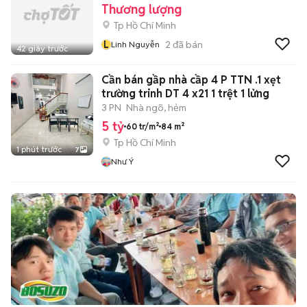
Thương lượng
Tp Hồ Chí Minh
L
2
đã bán
Linh Nguyễn
42 giây trước
Cần bán gầp nhà cầp 4 P TTN .1 xẹt
trường trinh DT 4 x21 1 trệt 1 lửng
3 PN
Nhà ngõ, hẻm
5 tỷ
60 tr/m²
84 m²
Tp Hồ Chí Minh
1 phút trước
7
Như Ý