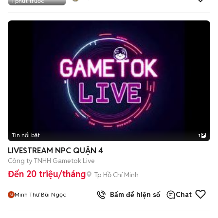
1 phút trước
Tin nổi bật
1
LIVESTREAM NPC QUẬN 4
Công ty TNHH Gametok Live
Đến 20 triệu/tháng
Tp Hồ Chí Minh
Bấm để hiện số
Chat
Minh Thư Bùi Ngọc