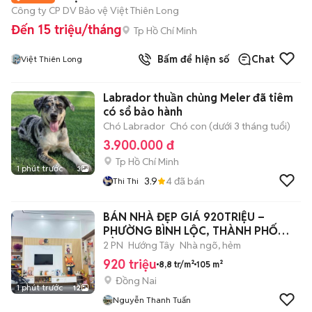
Công ty CP DV Bảo vệ Việt Thiên Long
Đến 15 triệu/tháng
Tp Hồ Chí Minh
Bấm để hiện số
Chat
Việt Thiên Long
Labrador thuần chủng Meler đã tiêm
có sổ bảo hành
Chó Labrador
Chó con (dưới 3 tháng tuổi)
3.900.000 đ
Tp Hồ Chí Minh
1 phút trước
3
3.9
4
đã bán
Thi Thi
BÁN NHÀ ĐẸP GIÁ 920TRIỆU –
PHƯỜNG BÌNH LỘC, THÀNH PHỐ
ĐỒNG NAI
2 PN
Hướng Tây
Nhà ngõ, hẻm
920 triệu
8,8 tr/m²
105 m²
Đồng Nai
1 phút trước
12
Nguyễn Thanh Tuấn