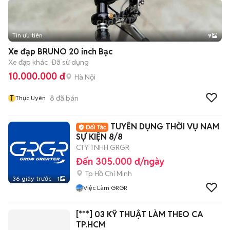
Tin ưu tiên
9
+
2
Xe đạp BRUNO 20 inch Bạc
Xe đạp khác
Đã sử dụng
10.000.000 đ
Hà Nội
T
8
đã bán
Thục Uyên
TUYỂN DỤNG THỜI VỤ NAM
SỰ KIỆN 8/8
CTY TNHH GRGR
Đến 305.000 đ/ngày
Tp Hồ Chí Minh
36 giây trước
1
Việc Làm GRGR
[***] 03 KỸ THUẬT LÀM THEO CA
TP.HCM