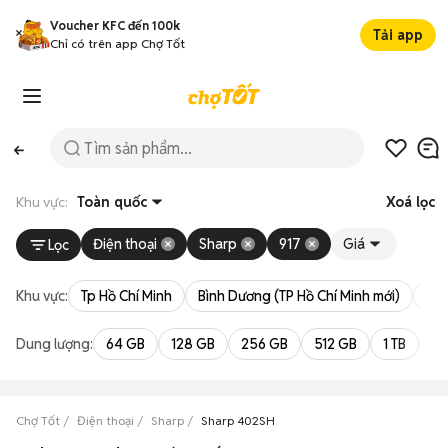
Voucher KFC đến 100k
Tải app
Chỉ có trên app Chợ Tốt
Khu vực:
Toàn quốc
Xoá lọc
Điện thoại
Sharp
917
Giá
Lọc
Khu vực:
Tp Hồ Chí Minh
Bình Dương (TP Hồ Chí Minh mới)
Bà 
Dung lượng:
64 GB
128 GB
256 GB
512 GB
1 TB
2 
Chợ Tốt
Điện thoại
Sharp
Sharp 402SH