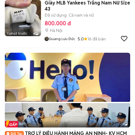
Giày MLB Yankees Trắng Nam Nữ Size
43
Đã sử dụng
Cả nam và nữ
800.000 đ
Hà Nội
1 phút trước
4
5.0
16
đã bán
Quang Lưu Đức
Tin nổi bật
3
TRỢ LÝ ĐIỀU HÀNH MẢNG AN NINH- KV HCM