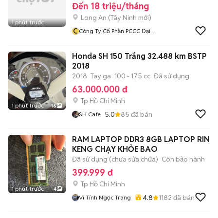
Đến 18 triệu/tháng
Long An
(
Tây Ninh
mới)
1 phút trước
C
Công Ty Cổ Phần PCCC Đại
Tín
Honda SH 150 Trắng 32.488 km BSTP
2018
2018
Tay ga
100 - 175 cc
Đã sử dụng
63.000.000 đ
Tp Hồ Chí Minh
1 phút trước
16
5.0
85
đã bán
SH Cafe
RAM LAPTOP DDR3 8GB LAPTOP RIN
KENG CHẠY KHỎE BAO
Đã sử dụng (chưa sửa chữa)
Còn bảo hành
399.999 đ
Tp Hồ Chí Minh
1 phút trước
4
4.8
1182
đã bán
Vi Tính Ngọc Trang