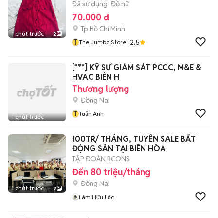
Đã sử dụng
Đồ nữ
70.000 đ
Tp Hồ Chí Minh
1 phút trước
2
T
2.5
The Jumbo Store
[***] KỸ SƯ GIÁM SÁT PCCC, M&E &
HVAC BIÊN H
Thương lượng
Đồng Nai
T
Tuấn Anh
1 phút trước
100TR/ THÁNG, TUYỂN SALE BẤT
ĐỘNG SẢN TẠI BIÊN HÒA
TẬP ĐOÀN BCONS
Đến 80 triệu/tháng
Đồng Nai
1 phút trước
2
Lâm Hữu Lộc