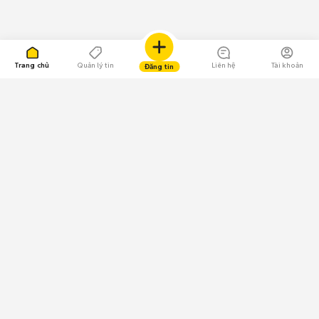
Trang chủ
Quản lý tin
Liên hệ
Tài khoản
Đăng tin
109.000 Bình chọn
Tải ứng dụng Chợ Tốt
Về Chợ Tốt
Quy chế sàn
Chính sách bảo mật
Giải quyết tranh chấp
CÔNG TY TNHH CHỢ TỐT - Người đại diện theo pháp luật: