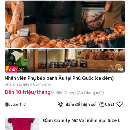
Tin nổi bật
4
Nhân viên Phụ bếp bánh Âu tại Phú Quốc (ca đêm)
Sharon Limited Company
Đến 10 triệu/tháng
Kiên Giang
(
An Giang
mới)
Bấm để hiện số
Chat
Luvias Thơ
Đầm Comity Nữ Vải mềm mại Size L