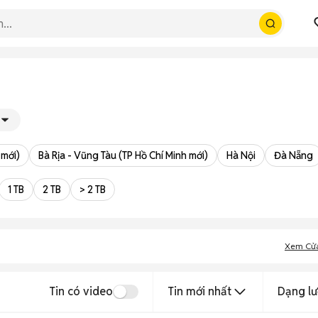
 mới)
Bà Rịa - Vũng Tàu (TP Hồ Chí Minh mới)
Hà Nội
Đà Nẵng
1 TB
2 TB
> 2 TB
Xem Cử
Tin có video
Tin mới nhất
Dạng lư