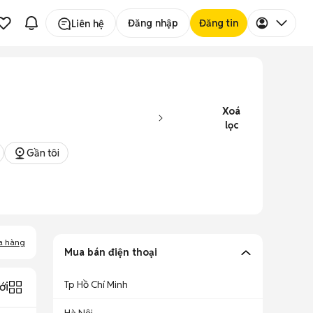
Đăng nhập
Đăng tin
Liên hệ
Xoá
lọc
Gần tôi
a hàng
Mua bán điện thoại
Tp Hồ Chí Minh
ới