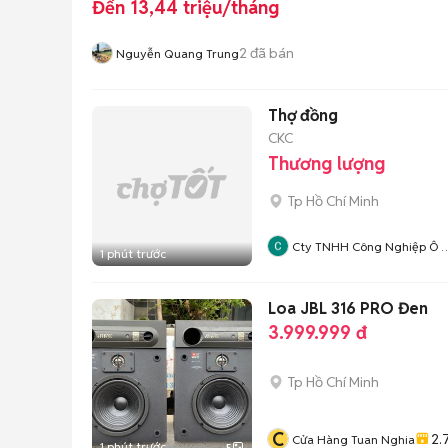
Đến 13,44 triệu/tháng
2
đã bán
Nguyễn Quang Trung
Thợ đồng
CKC
Thương lượng
Tp Hồ Chí Minh
Cty TNHH Công Nghiệp Ô 
1 phút trước
CKC
Loa JBL 316 PRO Đen
3.999.999 đ
Tp Hồ Chí Minh
C
2.
Cửa Hàng Tuan Nghia
1 phút trước
5