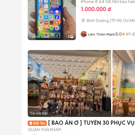
iPhone 8
64 GB
Hết bảo hà
1.000.000 đ
Bình Dương
(
TP Hồ Chí Mi
5.0
49
đ
Lâm Thiên Mạnh
1 phút trước
6
Tin nổi bật
[ BAO ĂN Ở ] TUYỂN 3
QUÁN THÁI KHAPI