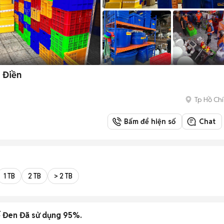
 Điền
Tp Hồ Chí
Bấm để hiện số
Chat
1 TB
2 TB
> 2 TB
ế Đen Đã sử dụng 95%.