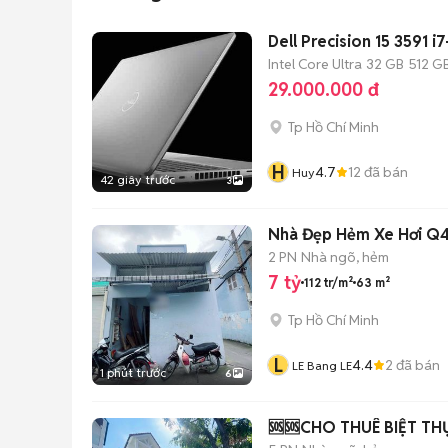
Dell Precision 15 3591 i
Intel Core Ultra
32 GB
512 G
29.000.000 đ
Tp Hồ Chí Minh
H
4.7
12
đã bán
Huy
42 giây trước
3
Nhà Đẹp Hẻm Xe Hơi Q
2 PN
Nhà ngõ, hẻm
7 tỷ
112 tr/m²
63 m²
Tp Hồ Chí Minh
L
4.4
2
đã bán
LE Bang LE
1 phút trước
6
🆘🆘CHO THUÊ BIỆT THỰ