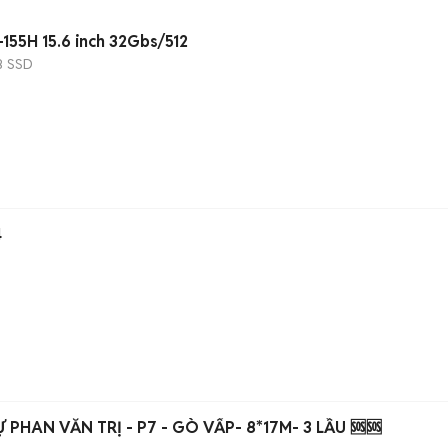
7-155H 15.6 inch 32Gbs/512
B
SSD
4
 PHAN VĂN TRỊ - P7 - GÒ VẤP- 8*17M- 3 LẦU 🆘🆘