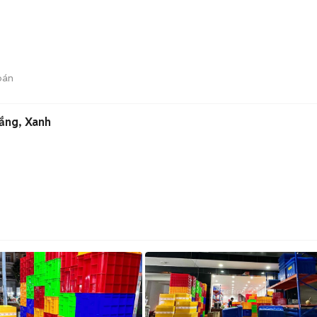
bán
ắng, Xanh