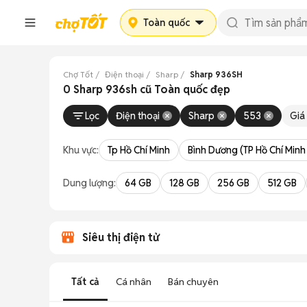
Toàn quốc
Chợ Tốt
Điện thoại
Sharp
Sharp 936SH
0 Sharp 936sh cũ Toàn quốc đẹp
Lọc
Điện thoại
Sharp
553
Giá
Khu vực:
Tp Hồ Chí Minh
Bình Dương (TP Hồ Chí Minh
Dung lượng:
64 GB
128 GB
256 GB
512 GB
Siêu thị điện tử
Tất cả
Cá nhân
Bán chuyên