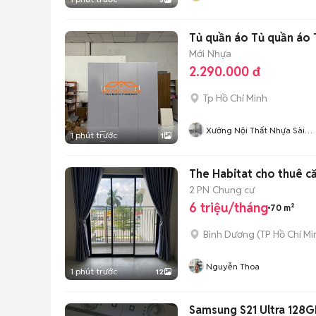
Tủ quần áo Tủ quần áo 
Mới
Nhựa
2.290.000 đ
Tp Hồ Chí Minh
Xưởng Nội Thất Nhựa Sài
1 phút trước
1
Gòn
The Habitat cho thuê c
2 PN
Chung cư
6 triệu/tháng
70 m²
Bình Dương
(
TP Hồ Chí Mi
Nguyễn Thoa
1 phút trước
12
Samsung S21 Ultra 128