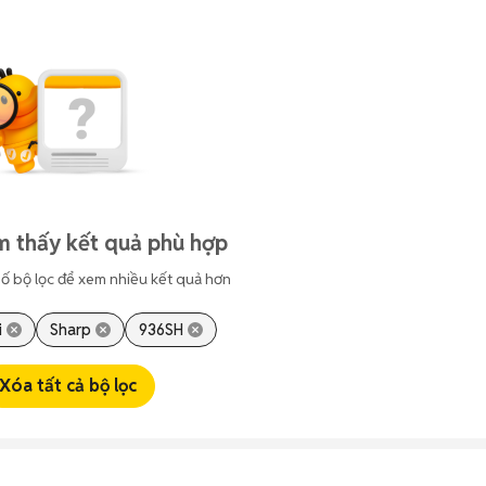
m thấy kết quả phù hợp
ố bộ lọc để xem nhiều kết quả hơn
i
Sharp
936SH
Xóa tất cả bộ lọc