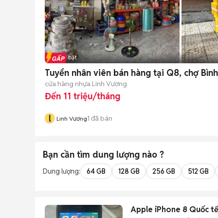
Tin nổi bật
Tuyển nhân viên bán hàng tại Q8, chợ Bình
cửa hàng nhựa Linh Vương
Đến 11 triệu/tháng
l
1
đã bán
Linh Vương
Bạn cần tìm
dung lượng
nào ?
Dung lượng:
64 GB
128 GB
256 GB
512 GB
Apple iPhone 8 Quốc t