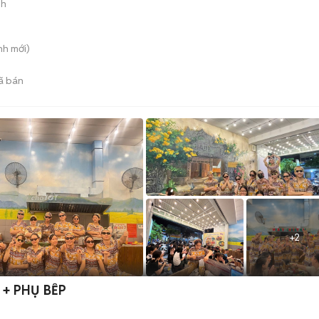
nh
nh
mới)
ã bán
+
2
0 PHỤC VỤ + PHỤ BẾP