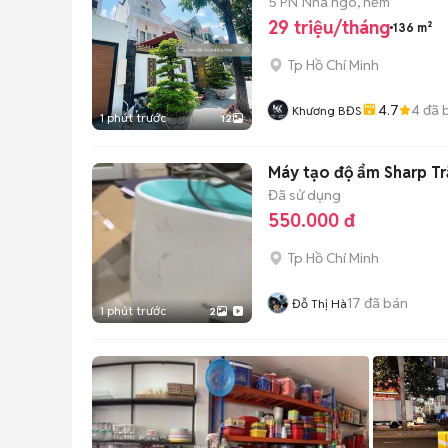
5 PN
Nhà ngõ, hẻm
29 triệu/tháng
136 m²
Tp Hồ Chí Minh
4.7
4
đã 
Khương BĐS
1 phút trước
12
Máy tạo độ ẩm Sharp Tr
Đã sử dụng
550.000 đ
Tp Hồ Chí Minh
17
đã bán
Đỗ Thị Hà
1 phút trước
2