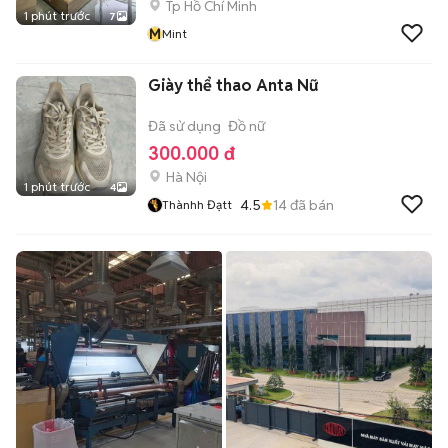
Tp Hồ Chí Minh
1 phút trước
7
M
Mint
Giày thể thao Anta Nữ
Đã sử dụng
Đồ nữ
300.000 đ
Hà Nội
1 phút trước
4
4.5
14
đã bán
Thànhh Đạtt