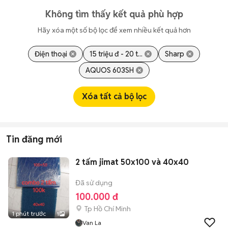
Không tìm thấy kết quả phù hợp
Hãy xóa một số bộ lọc để xem nhiều kết quả hơn
Điện thoại
15 triệu đ - 20 t...
Sharp
AQUOS 603SH
Xóa tất cả bộ lọc
Tin đăng mới
2 tấm jimat 50x100 và 40x40
Đã sử dụng
100.000 đ
Tp Hồ Chí Minh
1 phút trước
1
Van La