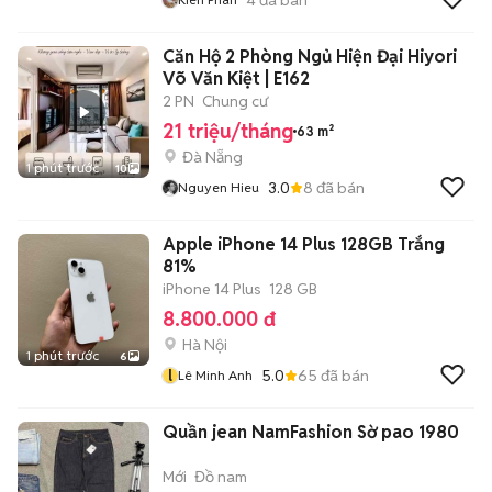
Căn Hộ 2 Phòng Ngủ Hiện Đại Hiyori
Võ Văn Kiệt | E162
2 PN
Chung cư
21 triệu/tháng
63 m²
Đà Nẵng
1 phút trước
10
3.0
8
đã bán
Nguyen Hieu
Apple iPhone 14 Plus 128GB Trắng
81%
iPhone 14 Plus
128 GB
8.800.000 đ
Hà Nội
1 phút trước
6
l
5.0
65
đã bán
Lê Minh Anh
Quần jean NamFashion Sờ pao 1980
Mới
Đồ nam