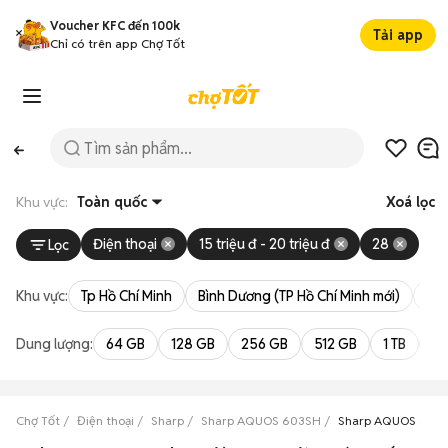
Voucher KFC đến 100k
Tải app
Chỉ có trên app Chợ Tốt
Khu vực:
Toàn quốc
Xoá lọc
Điện thoại
15 triệu đ - 20 triệu đ
28
Lọc
Khu vực:
Tp Hồ Chí Minh
Bình Dương (TP Hồ Chí Minh mới)
Bà 
Dung lượng:
64 GB
128 GB
256 GB
512 GB
1 TB
2 
Chợ Tốt
Điện thoại
Sharp
Sharp AQUOS 603SH
Sharp AQUOS 603SH 