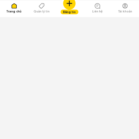
Trang chủ
Quản lý tin
Liên hệ
Tài khoản
Đăng tin
109.000 Bình chọn
Tải ứng dụng Chợ Tốt
Về Chợ Tốt
Quy chế sàn
Chính sách bảo mật
Giải quyết tranh chấp
CÔNG TY TNHH CHỢ TỐT - Người đại diện theo pháp luật:
Nguyễn Trọng Tấn; GPDKKD: 0312120782 do Sở KH & ĐT TP.HCM cấp ngày
11/01/2013;
GPMXH: 185/GP-BTTTT do Bộ Thông tin và Truyền thông