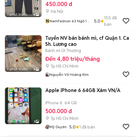
450.000 đ
Hà Nội
1 phút trước
6
155
đã
N
5.0
NamFashion 63 Ngõ 105
bán
Bạch Mai
Tuyển NV bán bánh mì, cf Quận 1. Ca
5h. Lương cao
Bánh mì Út Thương
Đến 4,80 triệu/tháng
Tp Hồ Chí Minh
1 phút trước
5
Nguyễn Võ Hoàng KIm
Apple iPhone 6 64GB Xám VN/A
iPhone 6
64 GB
500.000 đ
Tp Hồ Chí Minh
1 phút trước
3
5.0
1
đã bán
Mỹ Duyên