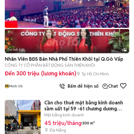
Tin nổi bật
3
Nhân Viên BĐS Bán Nhà Phố Thiên Khôi tại Q.Gò Vấp
CÔNG TY CỔ PHẦN BẤT ĐỘNG SẢN THIÊN KHÔI
Đến 300 triệu (lương khoán)
Tp Hồ Chí Minh
M
Bấm để hiện số
Chat
Minh Võ
Cần cho thuê mặt bằng kinh doanh
sầm uất tại 59 -61 chương dương
200m2
Mặt bằng kinh doanh
45 triệu/tháng
200 m²
Đà Nẵng
1 phút trước
4