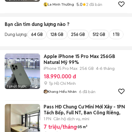
L
5.0
2
đã bán
La Minh Thường
Bạn cần tìm
dung lượng
nào ?
Dung lượng:
64 GB
128 GB
256 GB
512 GB
1 TB
2 
Apple iPhone 15 Pro Max 256GB
Natural Mỹ 99%
iPhone 15 Pro Max
256 GB
4-6 tháng
18.990.000 đ
Tp Hồ Chí Minh
1 phút trước
6
6
đã bán
Khang Hiếu Nhân
Pass HĐ Chung Cư Mini Mới Xây - 1PN
Tách Bếp, Full NT, Ban Công Riêng,
1 PN
Căn hộ dịch vụ, mini
7 triệu/tháng
35 m²