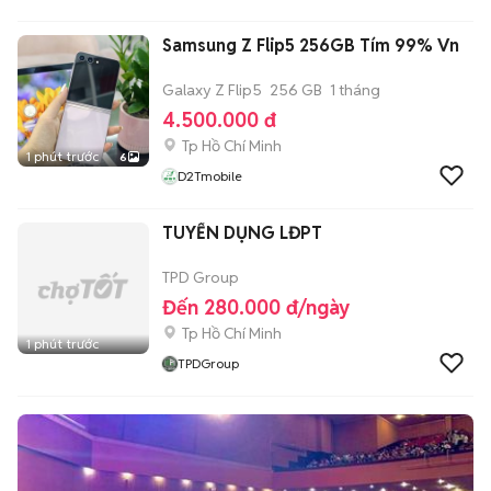
Samsung Z Flip5 256GB Tím 99% Vn
Galaxy Z Flip5
256 GB
1 tháng
4.500.000 đ
Tp Hồ Chí Minh
1 phút trước
6
D2Tmobile
TUYỂN DỤNG LĐPT
TPD Group
Đến 280.000 đ/ngày
Tp Hồ Chí Minh
1 phút trước
TPDGroup