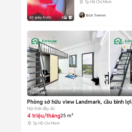
Tp Hồ Chí Minh
Bích Tremm
33 giây trước
2
Tin nổi bật
Phòng sở hữu view Landmark, cầu bình lợi,
Nội thất đầy đủ
4 triệu/tháng
25 m²
Tp Hồ Chí Minh