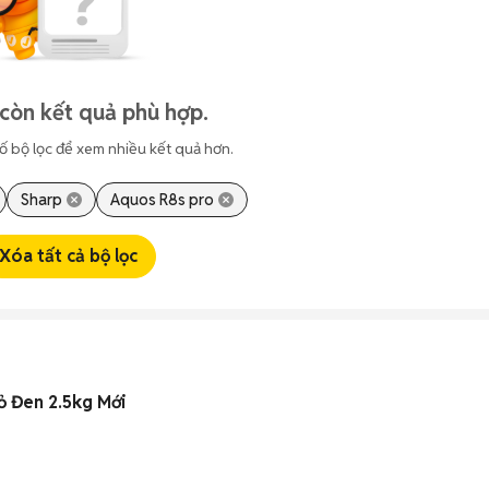
còn kết quả phù hợp.
ố bộ lọc để xem nhiều kết quả hơn.
Sharp
Aquos R8s pro
Xóa tất cả bộ lọc
ỏ Đen 2.5kg Mới