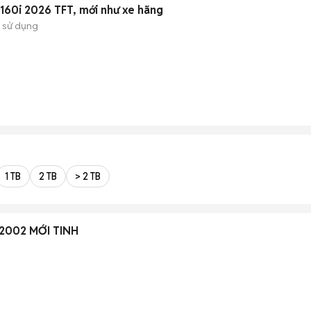
0i 2026 TFT, mới như xe hãng
 sử dụng
1 TB
2 TB
> 2 TB
002 MỚI TINH