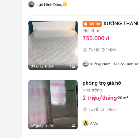
Ngô Minh Dũng
XƯỞNG THANH
Mới
Khác
750.000 đ
Tp Hồ Chí Minh
Xưởng Nệm Sài Gòn Bình T
33 giây trước
2
phòng trọ giá hờ
Nhà trống
2 triệu/tháng
20 m²
Tp Hồ Chí Minh
A
A Vo
37 giây trước
5