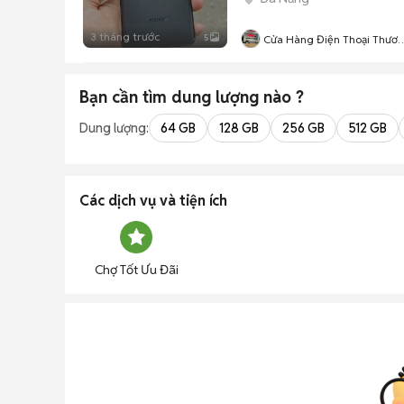
3 tháng trước
5
Cửa Hàng Điện Thoại Thươ
Mobile
Bạn cần tìm
dung lượng
nào ?
Dung lượng:
64 GB
128 GB
256 GB
512 GB
Các dịch vụ và tiện ích
Chợ Tốt Ưu Đãi