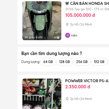
🚨 CẦN BÁN HONDA SH16
2026
Tay ga
100 - 175 cc
Đã
105.000.000 đ
Tp Hồ Chí Minh
Hiền
38 giây trước
10
Bạn cần tìm
dung lượng
nào ?
Dung lượng:
64 GB
128 GB
256 GB
512 GB
POWWER VICTOR PS-A2
2.350.000 đ
Tp Hồ Chí Minh