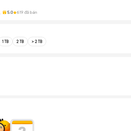
5.0
619
đã bán
ng
1 TB
2 TB
> 2 TB