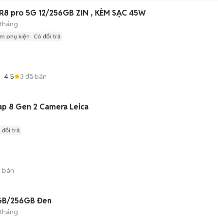
8 pro 5G 12/256GB ZIN , KÈM SẠC 45W
 tháng
m phụ kiện
Có đổi trả
4.5
3
đã bán
ap 8 Gen 2 Camera Leica
 đổi trả
 bán
2GB/256GB Đen
 tháng