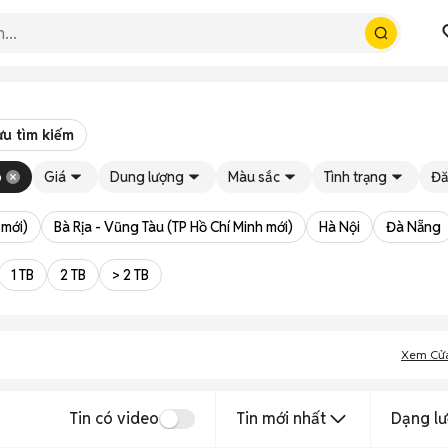
ưu tìm kiếm
o
Giá
Dung lượng
Màu sắc
Tình trạng
Đă
 mới)
Bà Rịa - Vũng Tàu (TP Hồ Chí Minh mới)
Hà Nội
Đà Nẵng
1 TB
2 TB
> 2 TB
Xem Cử
Tin có video
Tin mới nhất
Dạng lư