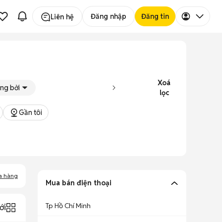
Đăng nhập
Đăng tin
Liên hệ
Xoá
ng bởi
lọc
Gần tôi
a hàng
Mua bán điện thoại
Tp Hồ Chí Minh
ới