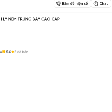
Bấm để hiện số
Chat
 LY NÊM TRUNG BÀY CAO CAP
5.0
5
đã bán
ân