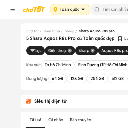
Toàn quốc
Chợ Tốt
Điện thoại
Sharp
Sharp Aquos R8s pro
5 Sharp Aquos R8s Pro cũ Toàn quốc đẹp
L
Lọc
Điện thoại
Sharp
Aquos R8s pr
Khu vực:
Tp Hồ Chí Minh
Bình Dương (TP Hồ Chí Minh
Dung lượng:
64 GB
128 GB
256 GB
512 GB
Siêu thị điện tử
Tất cả
Cá nhân
Bán chuyên