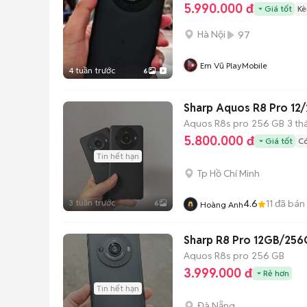
5.990.000 đ
Giá tốt
Kè
Hà Nội
97
Em Vũ PlayMobile
4 tuần trước
6
Sharp Aquos R8 Pro 12
Aquos R8s pro
256 GB
3 th
5.800.000 đ
Giá tốt
Có
Tin hết hạn
Tp Hồ Chí Minh
3 tuần trước
4.6
11
đã bán
6
Hoàng Anh
Sharp R8 Pro 12GB/25
Aquos R8s pro
256 GB
3.999.000 đ
Rẻ hơn
Tin hết hạn
Đà Nẵng