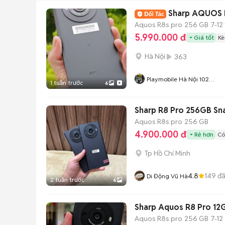
Sharp AQUOS R
Aquos R8s pro
256 GB
7-12
5.990.000 đ
Giá tốt
Kè
Hà Nội
363
Playmobile Hà Nội 102
1 tuần trước
6
Thượng Đình
Sharp R8 Pro 256GB Sn
Aquos R8s pro
256 GB
4.900.000 đ
Rẻ hơn
Có
Tp Hồ Chí Minh
4.8
149
đã
Di Động Vũ Hà
2 tuần trước
6
Sharp Aquos R8 Pro 1
Aquos R8s pro
256 GB
7-12