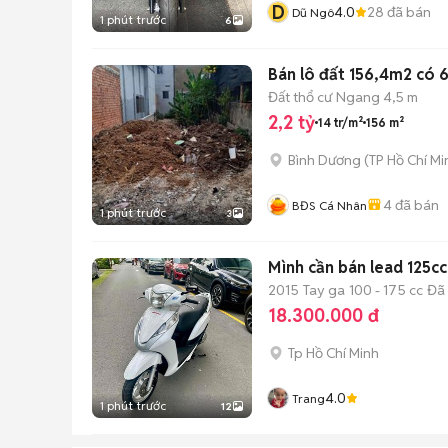
D
4.0
28
đã bán
Dũ Ngô
1 phút trước
6
Bán lô đất 156,4m2 có 
Đất thổ cư
Ngang 4,5 m
2,2 tỷ
14 tr/m²
156 m²
Bình Dương
(
TP Hồ Chí Mi
4
đã bán
BĐS Cá Nhân
1 phút trước
3
Mình cần bán lead 125cc
2015
Tay ga
100 - 175 cc
Đã
18.300.000 đ
Tp Hồ Chí Minh
4.0
Trang
1 phút trước
12