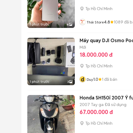
Tp Hồ Chí Minh
4.8
1089
đã b
Thái Store
1 phút trước
6
Máy quay DJI Osmo Po
Mới
18.000.000 đ
Tp Hồ Chí Minh
d
1.0
1
đã bán
Duy
1 phút trước
3
Honda 
2007
Tay ga
Đã sử dụng
67.000.000 đ
Tp Hồ Chí Minh