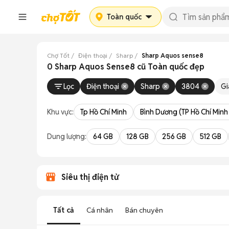
Toàn quốc
Chợ Tốt
Điện thoại
Sharp
Sharp Aquos sense8
0 Sharp Aquos Sense8 cũ Toàn quốc đẹp
Lọc
Điện thoại
Sharp
3804
Gi
Khu vực:
Tp Hồ Chí Minh
Bình Dương (TP Hồ Chí Minh
Dung lượng:
64 GB
128 GB
256 GB
512 GB
Siêu thị điện tử
Tất cả
Cá nhân
Bán chuyên