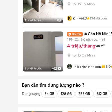
Tp Hồ Chí Minh
K
4.3
134
đã bán
Kim Vi
1 phút trước
5
🔥Căn Hộ Mini 
1 PN
Căn hộ dịch vụ, mini
4 triệu/tháng
30 m²
Tp Hồ Chí Minh
5.0
Thái Thịnh Hifriendz
1 phút trước
10
Bạn cần tìm
dung lượng
nào ?
Dung lượng:
64 GB
128 GB
256 GB
512 GB