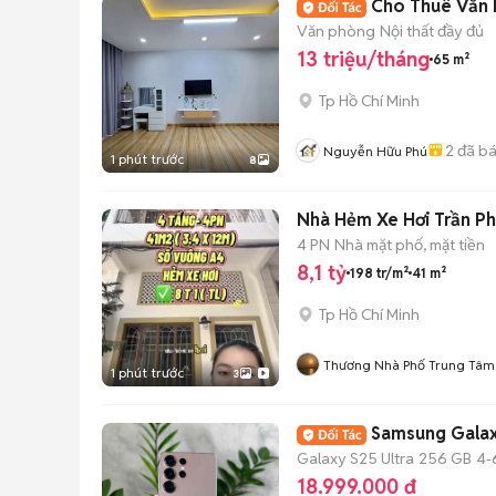
Cho Thuê Văn 
Văn phòng
Nội thất đầy đủ
13 triệu/tháng
65 m²
Tp Hồ Chí Minh
2
đã b
Nguyễn Hữu Phú
1 phút trước
8
Nhà Hẻm Xe Hơi Trần Phú
4 PN
Nhà mặt phố, mặt tiền
8,1 tỷ
198 tr/m²
41 m²
Tp Hồ Chí Minh
Thương Nhà Phố Trung Tâm
1 phút trước
3
Samsung Galax
Galaxy S25 Ultra
256 GB
4-
18.999.000 đ