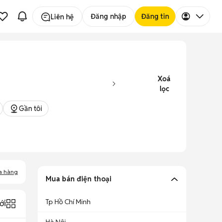
Đăng nhập
Đăng tin
Liên hệ
Xoá
lọc
Gần tôi
a hàng
Mua bán điện thoại
Tp Hồ Chí Minh
ới