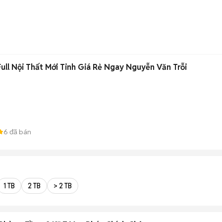
Full Nội Thất Mới Tinh Giá Rẻ Ngay Nguyễn Văn Trỗi
6
đã bán
1 TB
2 TB
> 2 TB