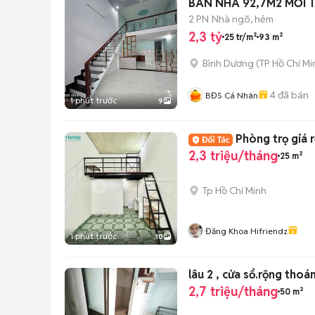
BÁN NHÀ 92,7M2 MỚI 
2 PN
Nhà ngõ, hẻm
2,3 tỷ
25 tr/m²
93 m²
Bình Dương
(
TP Hồ Chí Mi
4
đã bán
BĐS Cá Nhân
1 phút trước
9
Phòng trọ giá 
2,3 triệu/tháng
25 m²
Tp Hồ Chí Minh
Đăng Khoa Hifriendz
1 phút trước
10
lâu 2 , cửa sổ.rộng tho
2,7 triệu/tháng
50 m²