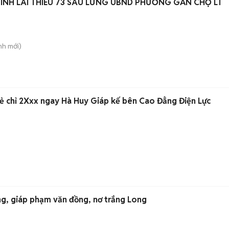
TINH LÁI THIÊU 73 SAU LƯNG UBND PHƯỜNG GẦN CHỢ LT
nh
mới)
rẻ chỉ 2Xxx ngay Hà Huy Giáp kế bên Cao Đẳng Điện Lực
áng, giáp phạm văn đồng, nơ trắng Long