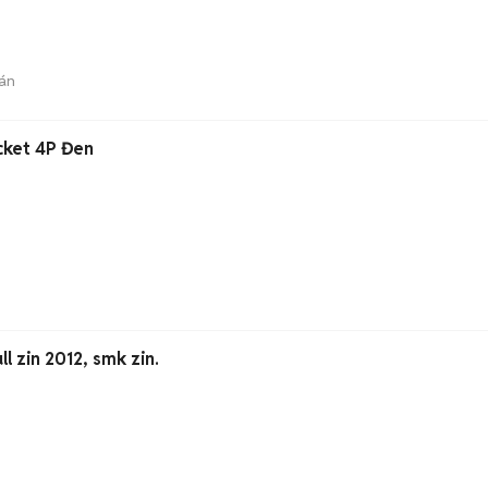
án
cket 4P Đen
SH150i 2007 Ý full zin 2012, smk zin.