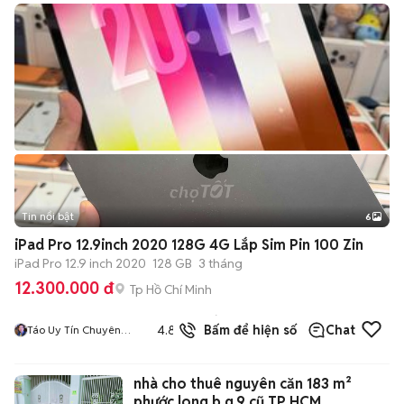
Tin nổi bật
6
+
2
iPad Pro 12.9inch 2020 128G 4G Lắp Sim Pin 100 Zin
iPad Pro 12.9 inch 2020
128 GB
3 tháng
12.300.000 đ
Tp Hồ Chí Minh
618
đã
4.8
Bấm để hiện số
Chat
Táo Uy Tín Chuyên
bán
Cung Cấp Sỉ Và Lẻ
Tuyển Công Tác Viên
nhà cho thuê nguyên căn 183 m²
phước long b q.9 cũ TP HCM