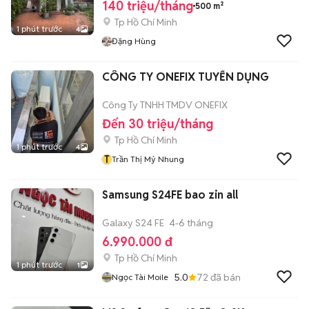
140 triệu/tháng
500 m²
Tp Hồ Chí Minh
1 phút trước
4
Đặng Hùng
CÔNG TY ONEFIX TUYỂN DỤNG
Công Ty TNHH TMDV ONEFIX
Đến 30 triệu/tháng
Tp Hồ Chí Minh
1 phút trước
4
T
Trần Thị Mỷ Nhung
Samsung S24FE bao zin all
Galaxy S24 FE
4-6 tháng
6.990.000 đ
Tp Hồ Chí Minh
1 phút trước
1
5.0
72
đã bán
Ngọc Tài Moile