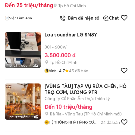
Đến 25 triệu/tháng
Tp Hồ Chí Minh
Bấm để hiện số
Chat
Việc Làm Aba
Loa soundbar LG SN8Y
301 - 600W
3.500.000 đ
Tp Hồ Chí Minh
1 phút trước
2
B
4.7
45
đã bán
Bình
[VŨNG TÀU] TẠP VỤ RỬA CHÉN, HỖ
TRỢ CƠM, LƯƠNG 9TR
Công Ty Cổ Phần Ẩm Thực Thiên Lý
Đến 10 triệu/tháng
Bà Rịa - Vũng Tàu
(
TP Hồ Chí Minh
mới)
1 phút trước
1
24
đã bán
HỆ THỐNG NHÀ HÀNG CƠM
NIÊU THIÊN LÝ