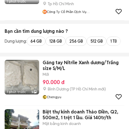
1 phút trước
Tp Hồ Chí Minh
Công Ty Cổ Phần Dịch Vụ
Giao Hàng Nhanh HCM
Bạn cần tìm
dung lượng
nào ?
Dung lượng:
64 GB
128 GB
256 GB
512 GB
1 TB
2 
Găng tay Nitrile Xanh dương/Trắng
size S/M/L
Mới
90.000 đ
Bình Dương
(
TP Hồ Chí Minh
mới)
1 phút trước
5
C
Chengyu
Biệt thự kinh doanh Thảo Điền, Q2,
500m2, 1 trệt 1 lầu. Giá 140tr/th
Mặt bằng kinh doanh