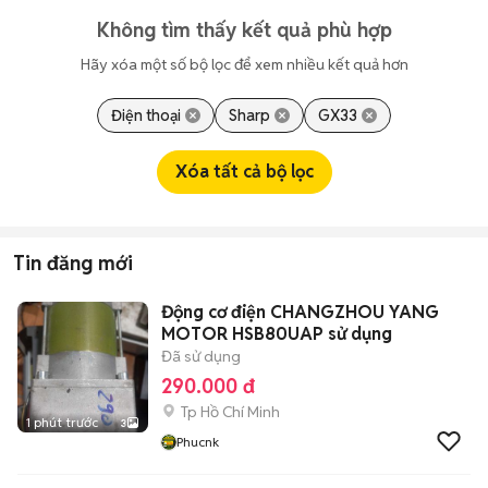
Không tìm thấy kết quả phù hợp
Hãy xóa một số bộ lọc để xem nhiều kết quả hơn
Điện thoại
Sharp
GX33
Xóa tất cả bộ lọc
Tin đăng mới
Động cơ điện CHANGZHOU YANG
MOTOR HSB80UAP sử dụng
Đã sử dụng
290.000 đ
Tp Hồ Chí Minh
1 phút trước
3
Phucnk