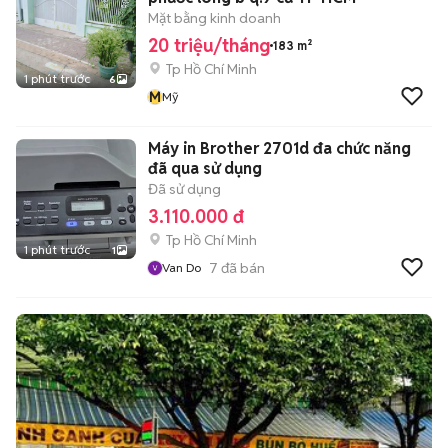
Mặt bằng kinh doanh
20 triệu/tháng
183 m²
Tp Hồ Chí Minh
1 phút trước
6
M
Mỹ
Máy in Brother 2701d đa chức năng
đã qua sử dụng
Đã sử dụng
3.110.000 đ
Tp Hồ Chí Minh
1 phút trước
1
7
đã bán
Van Do