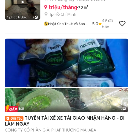
9 triệu/tháng
70 m²
Tp Hồ Chí Minh
1 phút trước
4
49
đã
N
5.0
Nhật Cho Thuê Và Sang
bán
Nhượng Chdv
Tin nổi bật
3
TUYỂN TÀI XẾ XE TẢI GIAO NHẬN HÀNG - ĐI
LÀM NGAY
CÔNG TY CỔ PHẦN GIẢI PHÁP THƯƠNG MẠI ABA