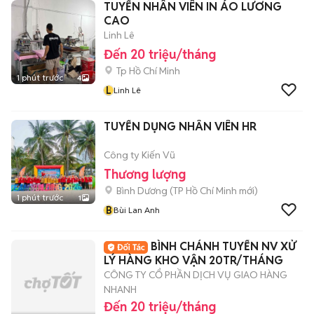
TUYỂN NHÂN VIÊN IN ÁO LƯƠNG
CAO
Linh Lê
Đến 20 triệu/tháng
Tp Hồ Chí Minh
1 phút trước
4
L
Linh Lê
TUYỂN DỤNG NHÂN VIÊN HR
Công ty Kiến Vũ
Thương lượng
Bình Dương
(
TP Hồ Chí Minh
mới)
1 phút trước
1
B
Bùi Lan Anh
BÌNH CHÁNH TUYỂN NV XỬ
LÝ HÀNG KHO VẬN 20TR/THÁNG
CÔNG TY CỔ PHẦN DỊCH VỤ GIAO HÀNG
NHANH
Đến 20 triệu/tháng