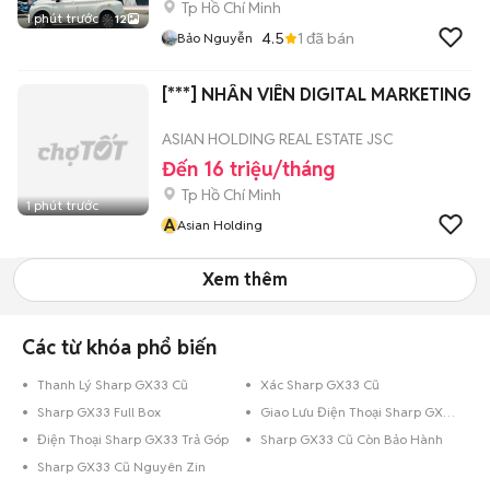
Tp Hồ Chí Minh
1 phút trước
12
4.5
1
đã bán
Bảo Nguyễn
[***] NHÂN VIÊN DIGITAL MARKETING
ASIAN HOLDING REAL ESTATE JSC
Đến 16 triệu/tháng
Tp Hồ Chí Minh
1 phút trước
A
Asian Holding
Xem thêm
Các từ khóa phổ biến
Thanh Lý Sharp GX33 Cũ
Xác Sharp GX33 Cũ
Sharp GX33 Full Box
Giao Lưu Điện Thoại Sharp GX33
Điện Thoại Sharp GX33 Trả Góp
Sharp GX33 Cũ Còn Bảo Hành
Sharp GX33 Cũ Nguyên Zin