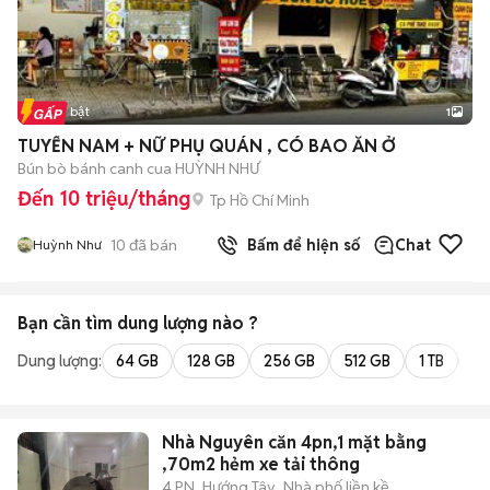
Tin nổi bật
1
TUYỂN NAM + NỮ PHỤ QUÁN , CÓ BAO ĂN Ở
Bún bò bánh canh cua HUỲNH NHƯ
Đến 10 triệu/tháng
Tp Hồ Chí Minh
10
đã bán
Bấm để hiện số
Chat
Huỳnh Như
Bạn cần tìm
dung lượng
nào ?
Dung lượng:
64 GB
128 GB
256 GB
512 GB
1 TB
2 
Nhà Nguyên căn 4pn,1 mặt bằng
,70m2 hẻm xe tải thông
4 PN
Hướng Tây
Nhà phố liền kề