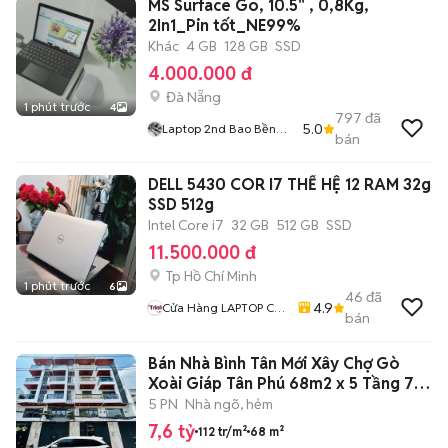
MS Surface Go, 10.5" , 0,8Kg,
2In1_Pin tốt_NE99%
Khác
4 GB
128 GB
SSD
4.000.000 đ
Đà Nẵng
1 phút trước
4
797
đã
5.0
Laptop 2nd Bao Bền
bán
Giá Rẻ
DELL 5430 COR I7 THẾ HỆ 12 RAM 32g
SSD 512g
Intel Core i7
32 GB
512 GB
SSD
11.500.000 đ
Tp Hồ Chí Minh
1 phút trước
6
46
đã
4.9
Cửa Hàng LAPTOP Cũ
bán
Giá Rẻ
Bán Nhà Bình Tân Mới Xây Chợ Gò
Xoài Giáp Tân Phú 68m2 x 5 Tầng 7,6
Tỷ
5 PN
Nhà ngõ, hẻm
7,6 tỷ
112 tr/m²
68 m²