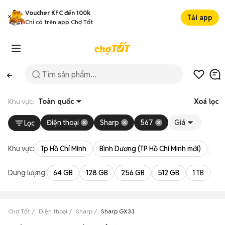
Voucher KFC đến 100k
Tải app
Chỉ có trên app Chợ Tốt
Khu vực:
Toàn quốc
Xoá lọc
Điện thoại
Sharp
567
Giá
Lọc
Khu vực:
Tp Hồ Chí Minh
Bình Dương (TP Hồ Chí Minh mới)
Bà 
Dung lượng:
64 GB
128 GB
256 GB
512 GB
1 TB
2 
Chợ Tốt
Điện thoại
Sharp
Sharp GX33