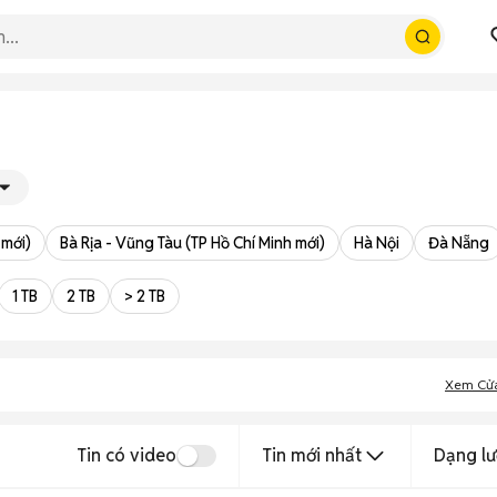
 mới)
Bà Rịa - Vũng Tàu (TP Hồ Chí Minh mới)
Hà Nội
Đà Nẵng
1 TB
2 TB
> 2 TB
Xem Cử
Tin có video
Tin mới nhất
Dạng lư