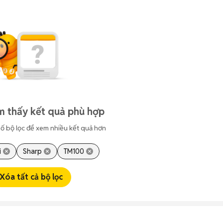
m thấy kết quả phù hợp
ố bộ lọc để xem nhiều kết quả hơn
i
Sharp
TM100
Xóa tất cả bộ lọc