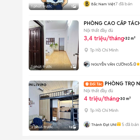
B
7
đã bán
Bắc Nam Việt
1 phút trước
1
PHÒNG CAO CẤP TÁCH
Nội thất đầy đủ
3,4 triệu/tháng
32 m²
Tp Hồ Chí Minh
5.0
NGUYỄN VĂN CƯỜNG
1 phút trước
5
PHÒNG TRỌ NG
Nội thất đầy đủ
4 triệu/tháng
30 m²
Tp Hồ Chí Minh
5
đã bán
Thành Đạt UNI
2 phút trước
12