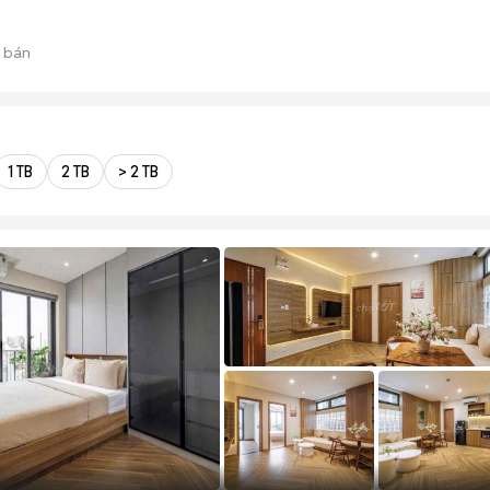
 bán
1 TB
2 TB
> 2 TB