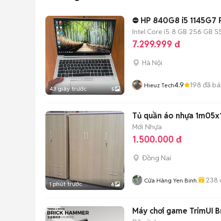
⛔️ HP 840G8 i5 1145G7
Intel Core i5
8 GB
256 GB
S
7.299.999 đ
Hà Nội
4.9
198
đã bá
Hieuz Tech
43 giây trước
5
Tủ quần áo nhựa 1m05
Mới
Nhựa
1.500.000 đ
Đồng Nai
238
Cửa Hàng Yen Binh.
1 phút trước
6
Máy chơi game TrimUI B