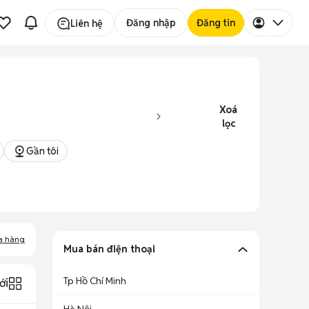
Đăng nhập
Đăng tin
Liên hệ
Xoá
lọc
Gần tôi
a hàng
Mua bán điện thoại
Tp Hồ Chí Minh
ới