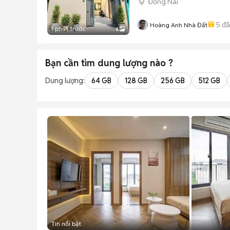
Đồng Nai
5
đã
Hoàng Anh Nhà Đất
1 phút trước
6
Bạn cần tìm
dung lượng
nào ?
Dung lượng:
64 GB
128 GB
256 GB
512 GB
Tin nổi bật