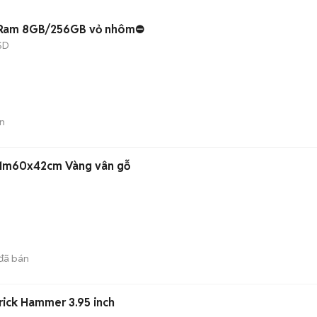
 Ram 8GB/256GB vỏ nhôm⛔️
SD
n
x1m60x42cm Vàng vân gỗ
đã bán
rick Hammer 3.95 inch