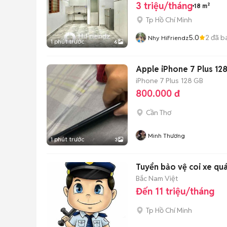
3 triệu/tháng
18 m²
Tp Hồ Chí Minh
5.0
2
đã b
Nhy HiFriendz
1 phút trước
6
Apple iPhone 7 Plus 1
iPhone 7 Plus
128 GB
800.000 đ
Cần Thơ
Minh Thương
1 phút trước
3
Tuyển bảo vệ coi xe quá
Bắc Nam Việt
Đến 11 triệu/tháng
Tp Hồ Chí Minh