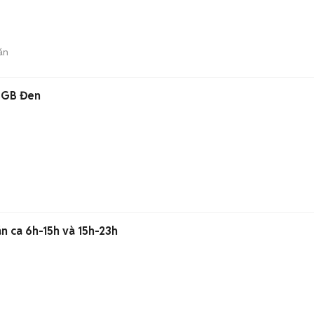
án
28GB Đen
n ca 6h-15h và 15h-23h