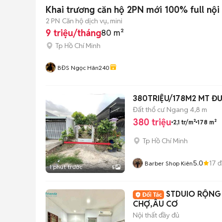
Khai trương căn hộ 2PN mới 100% full nội 
2 PN
Căn hộ dịch vụ, mini
9 triệu/tháng
80 m²
Tp Hồ Chí Minh
BĐS Ngọc Hân240
380TRIỆU/178M2 MT ĐƯ
Đất thổ cư
Ngang 4,8 m
380 triệu
2,1 tr/m²
178 m²
Tp Hồ Chí Minh
5.0
17
đ
Barber Shop Kiên
1 phút trước
5
STDUIO RỘNG
CHỢ,ÂU CƠ
Nội thất đầy đủ