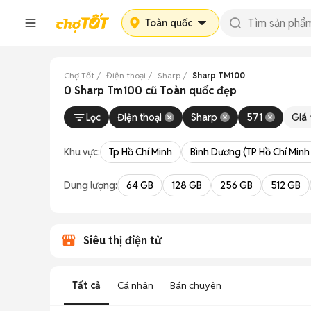
Toàn quốc
Chợ Tốt
Điện thoại
Sharp
Sharp TM100
0 Sharp Tm100 cũ Toàn quốc đẹp
Lọc
Điện thoại
Sharp
571
Giá
Khu vực:
Tp Hồ Chí Minh
Bình Dương (TP Hồ Chí Minh
Dung lượng:
64 GB
128 GB
256 GB
512 GB
Siêu thị điện tử
Tất cả
Cá nhân
Bán chuyên