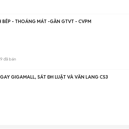
 BẾP - THOÁNG MÁT -GẦN GTVT - CVPM
9
đã bán
AY GIGAMALL, SÁT ĐH LUẬT VÀ VĂN LANG CS3