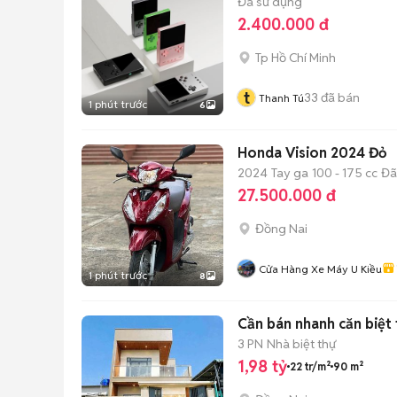
Đã sử dụng
2.400.000 đ
Tp Hồ Chí Minh
t
33
đã bán
Thanh Tú
1 phút trước
6
Honda Vision 2024 Đỏ
2024
Tay ga
100 - 175 cc
Đã
27.500.000 đ
Đồng Nai
Cửa Hàng Xe Máy U Kiều
1 phút trước
8
Cần bán nhanh căn biệt 
3 PN
Nhà biệt thự
1,98 tỷ
22 tr/m²
90 m²