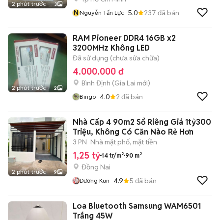
2 phút trước
3
N
5.0
237
đã bán
Nguyễn Tấn Lực
RAM Pioneer DDR4 16GB x2
3200MHz Không LED
Đã sử dụng (chưa sửa chữa)
4.000.000 đ
Bình Định
(
Gia Lai
mới)
2 phút trước
2
4.0
2
đã bán
Bingo
Nhà Cấp 4 90m2 Sổ Riêng Giá 1tỷ300
Triệu, Không Có Căn Nào Rẻ Hơn
3 PN
Nhà mặt phố, mặt tiền
1,25 tỷ
14 tr/m²
90 m²
Đồng Nai
2 phút trước
9
4.9
5
đã bán
Dương Kun
Loa Bluetooth Samsung WAM6501
Trắng 45W