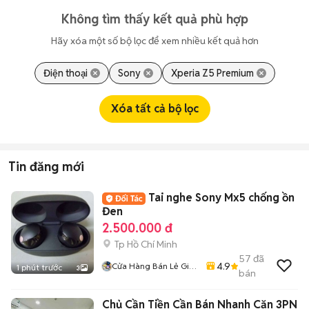
Không tìm thấy kết quả phù hợp
Hãy xóa một số bộ lọc để xem nhiều kết quả hơn
Điện thoại
Sony
Xperia Z5 Premium
Xóa tất cả bộ lọc
Tin đăng mới
Tai nghe Sony Mx5 chống ồn
Đen
2.500.000 đ
Tp Hồ Chí Minh
57
đã
4.9
Cửa Hàng Bán Lẻ Giá
1 phút trước
3
bán
Sỉ Ship Tận Nhà
Chủ Cần Tiền Cần Bán Nhanh Căn 3PN