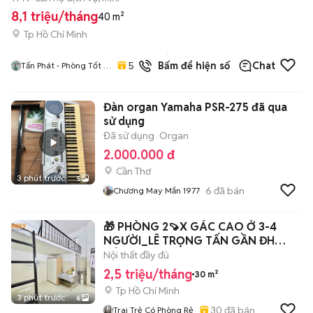
8,1 triệu/tháng
40 m²
Tp Hồ Chí Minh
10
đã
5.0
Bấm để hiện số
Chat
Tấn Phát - Phòng Tốt /
bán
Giá Tốt / Uy Tín
Đàn organ Yamaha PSR-275 đã qua
sử dụng
Đã sử dụng
Organ
2.000.000 đ
Cần Thơ
3 phút trước
5
6
đã bán
Chương May Mắn 1977
🎁 PHÒNG 2🍠X GÁC CAO Ở 3-4
NGƯỜI_LÊ TRỌNG TẤN GẦN ĐH
CÔNG THƯƠNG
Nội thất đầy đủ
2,5 triệu/tháng
30 m²
Tp Hồ Chí Minh
3 phút trước
6
30
đã bán
Trai Trẻ Có Phòng Rẻ