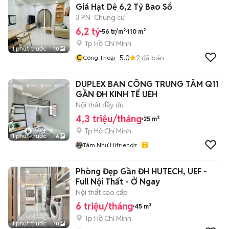
Giá Hạt Dẻ 6,2 Tỷ Bao Sổ
3 PN
Chung cư
6,2 tỷ
56 tr/m²
110 m²
Tp Hồ Chí Minh
1 phút trước
10
C
5.0
2
đã bán
Công Thoại
DUPLEX BAN CÔNG TRUNG TÂM Q11
GẦN ĐH KINH TẾ UEH
Nội thất đầy đủ
4,3 triệu/tháng
25 m²
Tp Hồ Chí Minh
1 phút trước
6
Tâm Như Hifriendz
Phòng Đẹp Gần ĐH HUTECH, UEF -
Full Nội Thất - Ở Ngay
Nội thất cao cấp
6 triệu/tháng
45 m²
Tp Hồ Chí Minh
1 phút trước
10