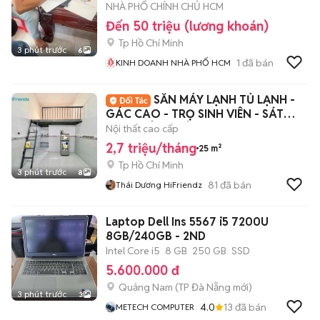
NHÀ PHỐ CHÍNH CHỦ HCM
Đến 50 triệu (lương khoán)
Tp Hồ Chí Minh
3 phút trước
6
1
đã bán
KINH DOANH NHÀ PHỐ HCM
SẴN MÁY LẠNH TỦ LẠNH -
GÁC CAO - TRỌ SINH VIÊN - SÁT
AEON TÂN PHÚ
Nội thất cao cấp
2,7 triệu/tháng
25 m²
Tp Hồ Chí Minh
3 phút trước
8
81
đã bán
Thái Dương HiFriendz
Laptop Dell Ins 5567 i5 7200U
8GB/240GB - 2ND
Intel Core i5
8 GB
250 GB
SSD
5.600.000 đ
Quảng Nam
(
TP Đà Nẵng
mới)
3 phút trước
3
4.0
13
đã bán
METECH COMPUTER