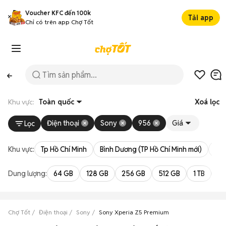
Voucher KFC đến 100k
Tải app
Chỉ có trên app Chợ Tốt
Khu vực:
Toàn quốc
Xoá lọc
Điện thoại
Sony
956
Giá
Lọc
Khu vực:
Tp Hồ Chí Minh
Bình Dương (TP Hồ Chí Minh mới)
Bà 
Dung lượng:
64 GB
128 GB
256 GB
512 GB
1 TB
2 
Chợ Tốt
Điện thoại
Sony
Sony Xperia Z5 Premium