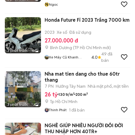
N
Ngoc
Honda Future Fi 2023 Trắng 7000 km
2023
Xe số
Đã sử dụng
27.000.000 đ
Bình Dương
(
TP Hồ Chí Minh
mới)
3 phút trước
10
49
đã
4.0
Xe Máy Cũ Khanh
bán
Khanh
Nha mat tien dang cho thue 60tr
thang
7 PN
Hướng Tây Nam
Nhà mặt phố, mặt tiền
26 tỷ
130 tr/m²
200 m²
Tp Hồ Chí Minh
3 phút trước
3
1
đã bán
Thinh Phát
NGHỀ GIÚP NHIỀU NGƯỜI ĐỔI ĐỜI
THU NHẬP HƠN 40TR+