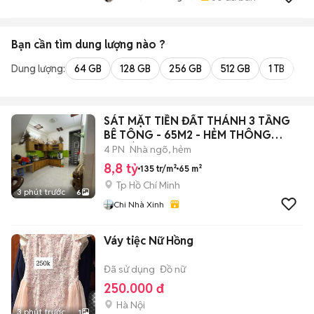
Bạn cần tìm
dung lượng
nào ?
Dung lượng:
64 GB
128 GB
256 GB
512 GB
1 TB
2 
SÁT MẶT TIỀN ĐẤT THÁNH 3 TẦNG
BÊ TÔNG - 65M2 - HẺM THÔNG
THOÁNG - 4PN
4 PN
Nhà ngõ, hẻm
8,8 tỷ
135 tr/m²
65 m²
Tp Hồ Chí Minh
3 phút trước
6
Chi Nhà Xinh
Váy tiệc Nữ Hồng
Đã sử dụng
Đồ nữ
250.000 đ
Hà Nội
3 phút trước
1