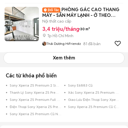
PHÒNG GÁC CAO THANG
MÁY - SẴN MÁY LẠNH - Ở THEO
NHÓM - CÁCH VHU 5P
Nội thất cao cấp
3,4 triệu/tháng
30 m²
Tp Hồ Chí Minh
3 phút trước
12
81
đã bán
Thái Dương HiFriendz
Xem thêm
Các từ khóa phổ biến
Sony Xperia Z5 Premium 2 Sim Cũ
Sony E6883 Cũ
Thanh Lý Sony Xperia Z5 Premium Cũ
Xác Sony Xperia Z5 Premium Cũ
Sony Xperia Z5 Premium Full Box
Giao Lưu Điện Thoại Sony Xperia Z5 Premium
Điện Thoại Sony Xperia Z5 Premium Trả Góp
Sony Xperia Z5 Premium Cũ Còn Bảo Hành
Sony Xperia Z5 Premium Cũ Nguyên Zin