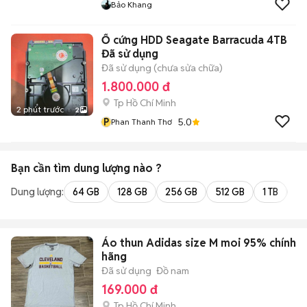
Bảo Khang
Ổ cứng HDD Seagate Barracuda 4TB
Đã sử dụng
Đã sử dụng (chưa sửa chữa)
1.800.000 đ
Tp Hồ Chí Minh
2 phút trước
2
P
5.0
Phan Thanh Thơ
Bạn cần tìm
dung lượng
nào ?
Dung lượng:
64 GB
128 GB
256 GB
512 GB
1 TB
2 
Áo thun Adidas size M moi 95% chính
hãng
Đã sử dụng
Đồ nam
169.000 đ
Tp Hồ Chí Minh