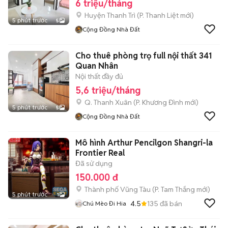
6 triệu/tháng
Huyện Thanh Trì
(
P. Thanh Liệt
mới)
5 phút trước
5
Cộng Đồng Nhà Đất
Cho thuê phòng trọ full nội thất 341
Quan Nhân
Nội thất đầy đủ
5,6 triệu/tháng
Q. Thanh Xuân
(
P. Khương Đình
mới)
5 phút trước
5
Cộng Đồng Nhà Đất
Mô hình Arthur Pencilgon Shangri-la
Frontier Real
Đã sử dụng
150.000 đ
Thành phố Vũng Tàu
(
P. Tam Thắng
mới)
5 phút trước
1
4.5
135
đã bán
Chú Mèo Đi Hia