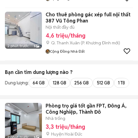
Cho thuê phòng gác xép full nội thất
387 Vũ Tông Phan
Nội thất đầy đủ
4,6 triệu/tháng
Q. Thanh Xuân
(
P. Khương Đình
mới)
2 phút trước
5
Cộng Đồng Nhà Đất
Bạn cần tìm
dung lượng
nào ?
Dung lượng:
64 GB
128 GB
256 GB
512 GB
1 TB
2 
Phòng trọ giá tốt gần FPT, Đông Á,
Công Nghiệp, Thành Đô
Nhà trống
3,3 triệu/tháng
Huyện Hoài Đức
2 phút trước
5