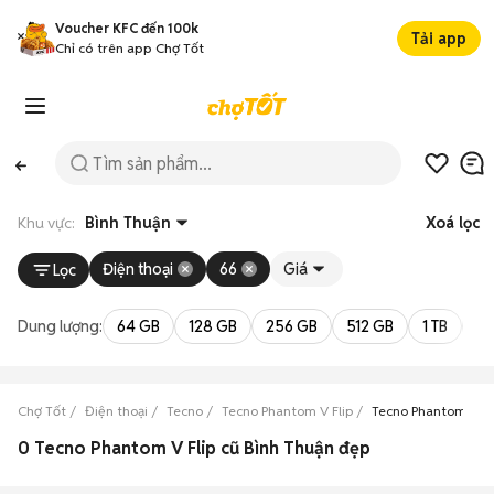
Voucher KFC đến 100k
Tải app
Chỉ có trên app Chợ Tốt
Khu vực:
Bình Thuận
Xoá lọc
Điện thoại
66
Giá
Lọc
Dung lượng:
64 GB
128 GB
256 GB
512 GB
1 TB
2 
Chợ Tốt
Điện thoại
Tecno
Tecno Phantom V Flip
Tecno Phantom V Fl
0 Tecno Phantom V Flip cũ Bình Thuận đẹp