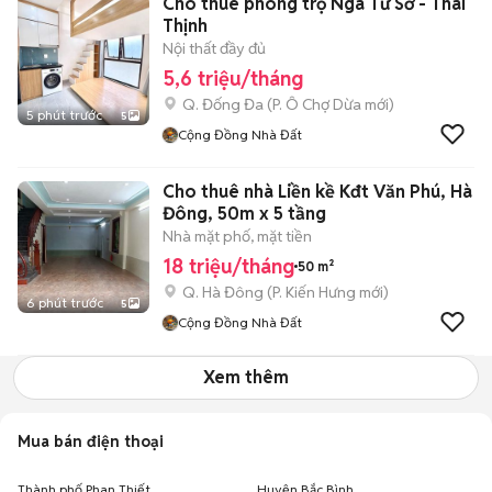
Cho thuê phòng trọ Ngã Tư Sở - Thái
Thịnh
Nội thất đầy đủ
5,6 triệu/tháng
Q. Đống Đa
(
P. Ô Chợ Dừa
mới)
5 phút trước
5
Cộng Đồng Nhà Đất
Cho thuê nhà Liền kề Kđt Văn Phú, Hà
Đông, 50m x 5 tầng
Nhà mặt phố, mặt tiền
18 triệu/tháng
50 m²
Q. Hà Đông
(
P. Kiến Hưng
mới)
6 phút trước
5
Cộng Đồng Nhà Đất
Xem thêm
Mua bán điện thoại
Thành phố Phan Thiết
Huyện Bắc Bình