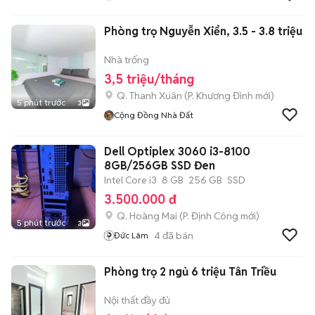
Phòng trọ Nguyễn Xiển, 3.5 - 3.8 triệu
Nhà trống
3,5 triệu/tháng
Q. Thanh Xuân
(
P. Khương Đình
mới)
5 phút trước
3
Cộng Đồng Nhà Đất
Dell Optiplex 3060 i3-8100
8GB/256GB SSD Đen
Intel Core i3
8 GB
256 GB
SSD
3.500.000 đ
Q. Hoàng Mai
(
P. Định Công
mới)
5 phút trước
3
4
đã bán
Đức Lâm
Phòng trọ 2 ngủ 6 triệu Tân Triều
Nội thất đầy đủ