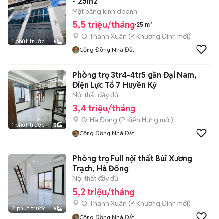
- 25m2
Mặt bằng kinh doanh
5,5 triệu/tháng
25 m²
Q. Thanh Xuân
(
P. Khương Đình
mới)
1 phút trước
5
Cộng Đồng Nhà Đất
Phòng trọ 3tr4-4tr5 gần Đại Nam,
Điện Lực Tổ 7 Huyền Kỳ
Nội thất đầy đủ
3,4 triệu/tháng
Q. Hà Đông
(
P. Kiến Hưng
mới)
1 phút trước
2
Cộng Đồng Nhà Đất
Phòng trọ Full nội thất Bùi Xương
Trạch, Hà Đông
Nội thất đầy đủ
5,2 triệu/tháng
Q. Thanh Xuân
(
P. Khương Đình
mới)
2 phút trước
5
Cộng Đồng Nhà Đất