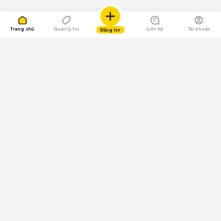
Trang chủ
Quản lý tin
Liên hệ
Tài khoản
Đăng tin
109.000 Bình chọn
Tải ứng dụng Chợ Tốt
Về Chợ Tốt
Quy chế sàn
Chính sách bảo mật
Giải quyết tranh chấp
CÔNG TY TNHH CHỢ TỐT - Người đại diện theo pháp luật:
Nguyễn Trọng Tấn; GPDKKD: 0312120782 do Sở KH & ĐT TP.HCM cấp ngày
11/01/2013;
GPMXH: 185/GP-BTTTT do Bộ Thông tin và Truyền thông
cấp ngày 09/07/2024 - Chịu trách nhiệm
nội dung: Trần Hoàng Ly.
Chính sách sử dụng