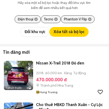
Hãy xóa một số bộ lọc hoặc thay đổi khu vực tìm 
kiếm để xem nhiều kết quả hơn
Điện thoại
Tecno
Phantom V Flip
Đổi khu vực
Xóa tất cả bộ lọc
Tin đăng mới
Nissan X-Trail 2018 Đỏ đen
2018
60.000 km
Xăng
Tự động
470.000.000 đ
Thành phố Nha Trang
1 phút trước
2
H
Hung Truong
Cho thuê MBKD Thanh Xuân - Cự Lộc