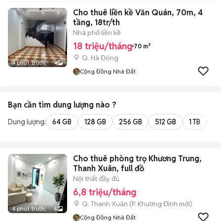
Cho thuê liền kề Văn Quán, 70m, 4
tầng, 18tr/th
Nhà phố liền kề
18 triệu/tháng
70 m²
Q. Hà Đông
4 phút trước
4
Cộng Đồng Nhà Đất
Bạn cần tìm
dung lượng
nào ?
Dung lượng:
64 GB
128 GB
256 GB
512 GB
1 TB
2 
Cho thuê phòng trọ Khương Trung,
Thanh Xuân, full đồ
Nội thất đầy đủ
6,8 triệu/tháng
Q. Thanh Xuân
(
P. Khương Đình
mới)
4 phút trước
5
Cộng Đồng Nhà Đất