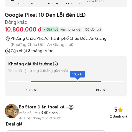
Xem thêm
Thông tin mang tính tham khảo và bạn không thể liên hệ
với người bán. Bạn hãy tham khảo thêm các tin đăng
Google Pixel 10 Đen Lỗi đèn LED
tương tự khác dưới đây nhé!
Dòng khác
10.800.000 đ
Giá tốt
Kèm phụ kiện
Có đổi trả
Phường Châu Phú A, Thành phố Châu Đốc, An Giang
(Phường Châu Đốc, An Giang mới)
Cập nhật
3 tháng trước
Khoảng giá thị trường
Theo dữ liệu trong 3 tháng gần nhất
10.8 tr
10.8 tr
13.2 tr
Bơ Store Điện thoại xách tay Châu Đốc AG
5
Phản hồi:
79%
94
Đã bán
2
đánh giá
Hoạt động 15 giờ trước
Deal giá