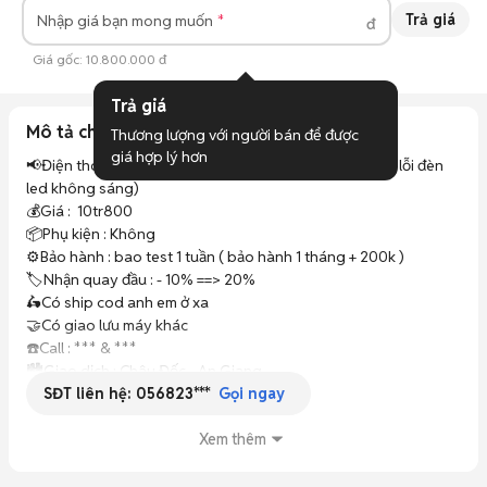
Trả giá
Nhập giá bạn mong muốn
đ
Giá gốc:
10.800.000 đ
Trả giá
Mô tả chi tiết
Thương lượng với người bán để được 
giá hợp lý hơn
📢Điện thoại :  Pixel 10 Quốc Tế 1 sim vật lý , 1 Esim (máy lỗi đèn 
led không sáng)

💰Giá :  10tr800

📦Phụ kiện : Không

⚙️Bảo hành : bao test 1 tuần ( bảo hành 1 tháng + 200k )

🏷️Nhận quay đầu : - 10% ==> 20%

🛵Có ship cod anh em ở xa

🤝Có giao lưu máy khác 

☎️Call : *** & *** 

🏙️Giao dịch : Châu Đốc - An Giang.
SĐT liên hệ:
056823***
Gọi ngay
Xem thêm