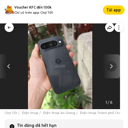
Voucher KFC đến 100k
Tải app
Chỉ có trên app Chợ Tốt
1
/
6
Chợ Tốt
Điện thoại
Điện thoại An Giang
Điện thoại Thành phố Châu Đ
Tin đăng đã hết hạn