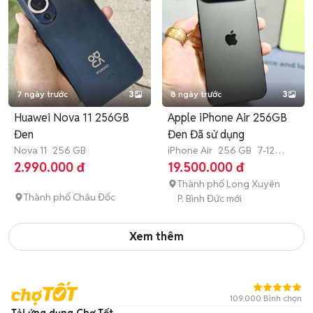
7 ngày trước
3
8 ngày trước
3
Huawei Nova 11 256GB
Apple iPhone Air 256GB
Đen
Đen Đã sử dụng
Nova 11
256 GB
iPhone Air
256 GB
7-12
tháng
2.990.000 đ
19.500.000 đ
Thành phố Long Xuyên
Thành phố Châu Đốc
P. Bình Đức mới
Xem thêm
109.000 Bình chọn