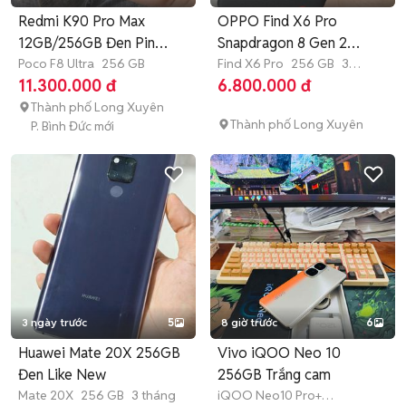
Redmi K90 Pro Max
OPPO Find X6 Pro
12GB/256GB Đen Pin
Snapdragon 8 Gen 2
100%
Poco F8 Ultra
256 GB
12GB/256GB Đen
Find X6 Pro
256 GB
3
tháng
11.300.000 đ
6.800.000 đ
Thành phố Long Xuyên
Thành phố Long Xuyên
P. Bình Đức mới
3 ngày trước
5
8 giờ trước
6
Huawei Mate 20X 256GB
Vivo iQOO Neo 10
Đen Like New
256GB Trắng cam
Mate 20X
256 GB
3 tháng
iQOO Neo10 Pro+