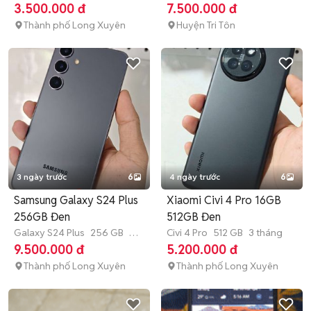
(China)
256 GB
3 tháng
3.500.000 đ
7.500.000 đ
Thành phố Long Xuyên
Huyện Tri Tôn
3 ngày trước
6
4 ngày trước
6
Samsung Galaxy S24 Plus
Xiaomi Civi 4 Pro 16GB
256GB Đen
512GB Đen
Galaxy S24 Plus
256 GB
3
Civi 4 Pro
512 GB
3 tháng
tháng
9.500.000 đ
5.200.000 đ
Thành phố Long Xuyên
Thành phố Long Xuyên