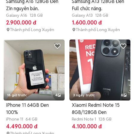
Samsung A16 128GB Đen
Samsung A13 128GB Đen
Zin nguyên bản.
Full chức năng.
Galaxy A16
128 GB
Galaxy A13
128 GB
2.900.000 đ
1.600.000 đ
Thành phố Long Xuyên
Thành phố Long Xuyên
18 giờ trước
4
3 ngày trước
6
iPhone 11 64GB Đen
Xiaomi Redmi Note 15
100%
8GB/128GB Đen
iPhone 11
64 GB
Redmi Note 1
128 GB
4.490.000 đ
4.100.000 đ
Thành phố Long Xuyên