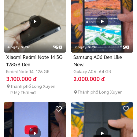
4 ngày trước
5
2 ngày trước
5
Xiaomi Redmi Note 14 5G
Samsung A06 Đen Like
128GB Đen
New.
Redmi Note 14
128 GB
Galaxy A06
64 GB
3.100.000 đ
2.000.000 đ
Thành phố Long Xuyên
Thành phố Long Xuyên
P. Mỹ Thới mới