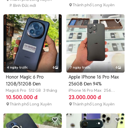
Thành phố Long Xuyên
P. Bình Đức mới
4 ngày trước
6
7 ngày trước
6
Honor Magic 6 Pro
Apple iPhone 16 Pro Max
12GB/512GB Đen
256GB Đen 94%
Magic6 Pro
512 GB
3 tháng
iPhone 16 Pro Max
256
GB
4-6 tháng
10.500.000 đ
23.000.000 đ
Thành phố Long Xuyên
Thành phố Long Xuyên