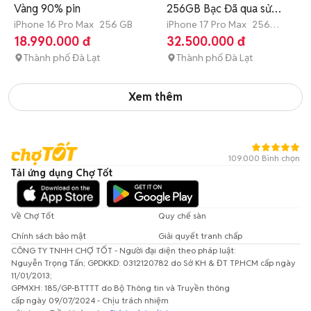
Vàng 90% pin
256GB Bạc Đã qua sử
iPhone 16 Pro Max
256 GB
dụng
iPhone 17 Pro Max
256
GB
4-6 tháng
18.990.000 đ
32.500.000 đ
Thành phố Đà Lạt
Thành phố Đà Lạt
Xem thêm
109.000 Bình chọn
Tải ứng dụng Chợ Tốt
Về Chợ Tốt
Quy chế sàn
Chính sách bảo mật
Giải quyết tranh chấp
CÔNG TY TNHH CHỢ TỐT - Người đại diện theo pháp luật:
Nguyễn Trọng Tấn; GPDKKD: 0312120782 do Sở KH & ĐT TP.HCM cấp ngày
11/01/2013;
GPMXH: 185/GP-BTTTT do Bộ Thông tin và Truyền thông
cấp ngày 09/07/2024 - Chịu trách nhiệm