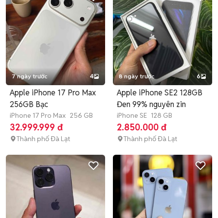
7 ngày trước
4
8 ngày trước
6
Apple iPhone 17 Pro Max
Apple iPhone SE2 128GB
256GB Bạc
Đen 99% nguyên zin
iPhone 17 Pro Max
256 GB
iPhone SE
128 GB
32.999.999 đ
2.850.000 đ
Thành phố Đà Lạt
Thành phố Đà Lạt