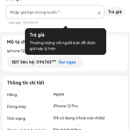
Trả giá
Nhập giá bạn mong muốn
đ
Giá gốc:
70.000 đ
Trả giá
Mô tả chi tiết
Thương lượng với người bán để được 
giá hợp lý hơn
iphone 12pro 128/256  đủ màu bản 2 sim zin áp
SĐT liên hệ:
096765***
Gọi ngay
Thông tin chi tiết
Apple
Hãng
:
iPhone 12 Pro
Dòng máy
:
Đã sử dụng (chưa sửa chữa)
Tình trạng
:
Bảo hành hãng