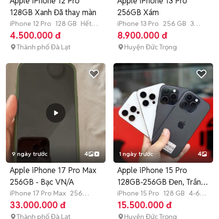
Apple iPhone 12 Pro
Apple iPhone 13 Pro
128GB Xanh Đã thay màn
256GB Xám
iPhone 12 Pro
128 GB
Hết
iPhone 13 Pro
256 GB
3
bảo hành
tháng
4.500.000 đ
8.900.000 đ
Thành phố Đà Lạt
Huyện Đức Trọng
9 ngày trước
4
1 ngày trước
4
Apple iPhone 17 Pro Max
Apple iPhone 15 Pro
256GB - Bạc VN/A
128GB-256GB Đen, Trắng
iPhone 17 Pro Max
256
98-99%
iPhone 15 Pro
128 GB
4-6
GB
>12 tháng
tháng
33.000.000 đ
15.500.000 đ
Thành phố Đà Lạt
Huyện Đức Trọng