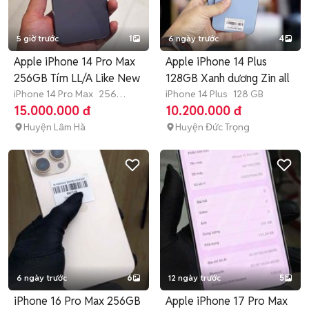
5 giờ trước
1
6 ngày trước
4
Apple iPhone 14 Pro Max
Apple iPhone 14 Plus
256GB Tím LL/A Like New
128GB Xanh dương Zin all
iPhone 14 Pro Max
256
iPhone 14 Plus
128 GB
GB
Hết bảo hành
15.000.000 đ
10.200.000 đ
Huyện Lâm Hà
Huyện Đức Trọng
6 ngày trước
6
12 ngày trước
5
iPhone 16 Pro Max 256GB
Apple iPhone 17 Pro Max