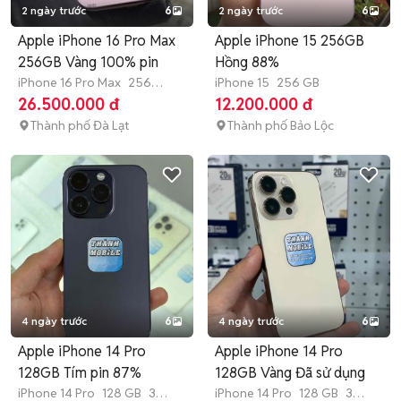
2 ngày trước
6
2 ngày trước
6
Apple iPhone 16 Pro Max
Apple iPhone 15 256GB
256GB Vàng 100% pin
Hồng 88%
iPhone 16 Pro Max
256
iPhone 15
256 GB
GB
4-6 tháng
26.500.000 đ
12.200.000 đ
Thành phố Đà Lạt
Thành phố Bảo Lộc
4 ngày trước
6
4 ngày trước
6
Apple iPhone 14 Pro
Apple iPhone 14 Pro
128GB Tím pin 87%
128GB Vàng Đã sử dụng
iPhone 14 Pro
128 GB
3
iPhone 14 Pro
128 GB
3