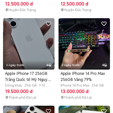
tháng
tháng
12.500.000 đ
12.500.000 đ
Huyện Đức Trọng
Huyện Đức Trọng
2 ngày trước
6
2 ngày trước
4
Apple iPhone 17 256GB
Apple iPhone 14 Pro Max
Trắng Quốc tế Mỹ Nguyên
256GB Vàng 79%
bản
Dòng khác
256 GB
7-12
iPhone 14 Pro Max
256 GB
tháng
19.500.000 đ
13.000.000 đ
Thành phố Đà Lạt
Thành phố Đà Lạt