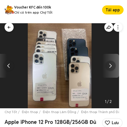
Voucher KFC đến 100k
Tải app
Chỉ có trên app Chợ Tốt
1
/
2
Chợ Tốt
Điện thoại
Điện thoại Lâm Đồng
Điện thoại Thành phố Đà Lạt
Apple iPhone 12 Pro 128GB/256GB Đủ
Lưu