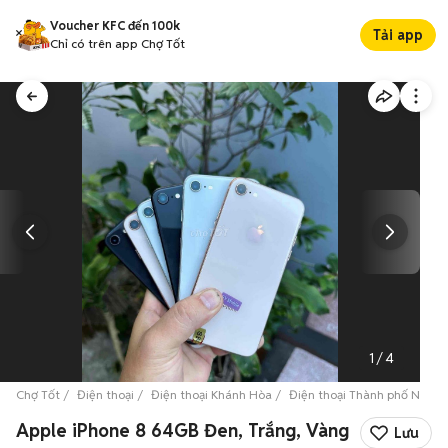
Voucher KFC đến 100k
Tải app
Chỉ có trên app Chợ Tốt
1
/
4
Chợ Tốt
Điện thoại
Điện thoại Khánh Hòa
Điện thoại Thành phố Nha T
Apple iPhone 8 64GB Đen, Trắng, Vàng
Lưu