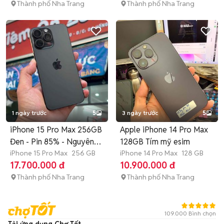
Thành phố Nha Trang
Thành phố Nha Trang
1 ngày trước
5
3 ngày trước
5
iPhone 15 Pro Max 256GB
Apple iPhone 14 Pro Max
Đen - Pin 85% - Nguyên
128GB Tím mỹ esim
Zin
iPhone 15 Pro Max
256 GB
iPhone 14 Pro Max
128 GB
17.700.000 đ
10.900.000 đ
Thành phố Nha Trang
Thành phố Nha Trang
109.000 Bình chọn