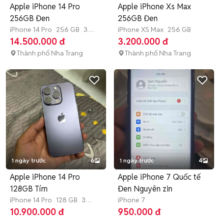
Apple iPhone 14 Pro
Apple iPhone Xs Max
256GB Đen
256GB Đen
iPhone 14 Pro
256 GB
3
iPhone XS Max
256 GB
tháng
14.500.000 đ
3.200.000 đ
Thành phố Nha Trang
Thành phố Nha Trang
1 ngày trước
6
1 ngày trước
4
Apple iPhone 14 Pro
Apple iPhone 7 Quốc tế
128GB Tím
Đen Nguyên zin
iPhone 14 Pro
128 GB
3
iPhone 7
tháng
10.900.000 đ
950.000 đ