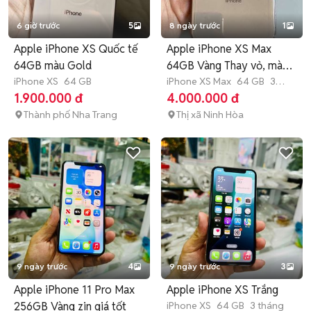
6 giờ trước
5
8 ngày trước
1
Apple iPhone XS Quốc tế
Apple iPhone XS Max
64GB màu Gold
64GB Vàng Thay vỏ, màn,
iPhone XS
64 GB
pin
iPhone XS Max
64 GB
3
tháng
1.900.000 đ
4.000.000 đ
Thành phố Nha Trang
Thị xã Ninh Hòa
9 ngày trước
4
9 ngày trước
3
Apple iPhone 11 Pro Max
Apple iPhone XS Trắng
256GB Vàng zin giá tốt
iPhone XS
64 GB
3 tháng