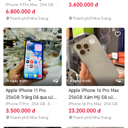
3.600.000 đ
iPhone 11 Pro Max
256 GB
3
tháng
6.800.000 đ
Thành phố Nha Trang
Thành phố Nha Trang
9 ngày trước
4
4 ngày trước
5
Apple iPhone 11 Pro
Apple iPhone 16 Pro Max
256GB Trắng Đã qua sử
256GB Xám Mỹ Đã sử
dụng
iPhone 11 Pro
256 GB
3
dụng
iPhone 16 Pro Max
256 GB
tháng
3.500.000 đ
23.200.000 đ
Thành phố Nha Trang
Thành phố Nha Trang