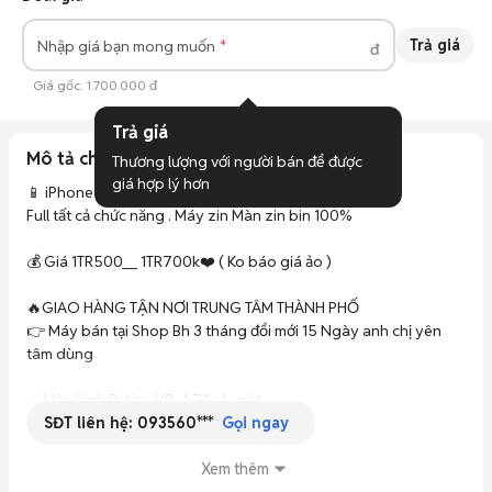
Trả giá
Nhập giá bạn mong muốn
đ
Giá gốc:
1.700.000 đ
Trả giá
Mô tả chi tiết
Thương lượng với người bán để được 
giá hợp lý hơn
📱 iPhone 8 Quốc Tế-  64GB – Giá Rẻ, Dùng Mượt 

Full tất cả chức năng . Máy zin Màn zin bin 100%

💰 Giá 1TR500__ 1TR700k❤️ ( Ko báo giá ảo )

🔥GIAO HÀNG TẬN NƠI TRUNG TÂM THÀNH PHỐ 

👉 Máy bán tại Shop Bh 3 tháng đổi mới 15 Ngày anh chị yên 
tâm dùng

✅ Màn hình Retina HD 4.7” sắc nét

SĐT liên hệ:
093560***
✅ Chip A11 Bionic – Lướt web, Facebook, TikTok, YouTube mượt 
Gọi ngay
mà

✅ Camera 12MP chụp đẹp, quay 4K

Xem thêm