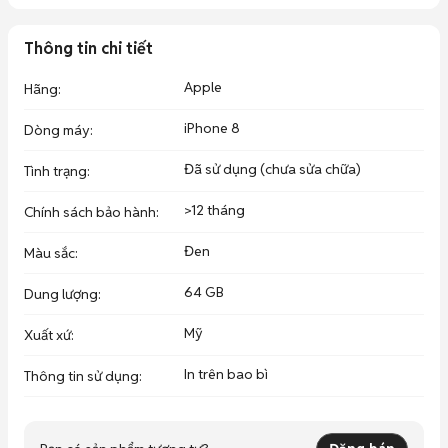
✅ Touch ID mở khóa nhanh, hỗ trợ sạc không dây

✅ Máy đẹp, hoạt động ổn định, đầy đủ các chức năng

======================

Thông tin chi tiết
📍📍D/c : 30 NGUYỄN BÁ PHÁT - ĐẦU ĐƯỜNG 23/10 CẦU DỨA 
PHÚ NÔNG 

Apple
Hãng
:
👉CHẠY VÔ 300 Mét - THẤY QUÁN DÊ NINH BÌNH RẼ TRÁI Là 
đến 😉

iPhone 8
Dòng máy
:
 ( Đ𝐨̂́𝐢 𝐝𝐢𝐞̣̂𝐧 𝐪𝐮𝐚́𝐧 𝐧𝐡𝐚̣̂𝐮 𝐀 𝐏𝐡𝐚́𝐭 )

Đã sử dụng (chưa sửa chữa)
Tình trạng
:
📞 Alo ***
>12 tháng
Chính sách bảo hành
:
Đen
Màu sắc
:
64 GB
Dung lượng
:
Mỹ
Xuất xứ
:
In trên bao bì
Thông tin sử dụng
: