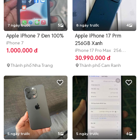
7 ngày trước
5
8 ngày trước
4
Apple iPhone 7 Đen 100%
Apple iPhone 17 Prm
iPhone 7
256GB Xanh
1.000.000 đ
iPhone 17 Pro Max
256
GB
Còn bảo hành
30.990.000 đ
Thành phố Nha Trang
Thành phố Cam Ranh
5 ngày trước
5
5 ngày trước
6