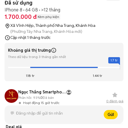
Đã sử dụng
iPhone 8
64 GB
>12 tháng
1.700.000 đ
Kèm phụ kiện
Xã Vĩnh Hiệp, Thành phố Nha Trang, Khánh Hòa
(Phường Tây Nha Trang, Khánh Hòa mới)
Cập nhật
1 tháng trước
Khoảng giá thị trường
Theo dữ liệu trong 3 tháng gần nhất
1.7 tr
1.18 tr
1.44 tr
Ngọc Thắng Smartphone
Phản hồi:
93%
0
Đã bán
0
đánh giá
Hoạt động 15 giờ trước
Gửi
Deal giá