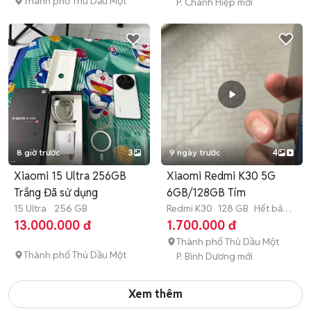
Thành phố Thủ Dầu Một
P. Chánh Hiệp mới
8 giờ trước
3
9 ngày trước
4
Xiaomi 15 Ultra 256GB
Xiaomi Redmi K30 5G
Trắng Đã sử dụng
6GB/128GB Tím
15 Ultra
256 GB
Redmi K30
128 GB
Hết bảo
hành
13.000.000 đ
1.700.000 đ
Thành phố Thủ Dầu Một
Thành phố Thủ Dầu Một
P. Bình Dương mới
Xem thêm