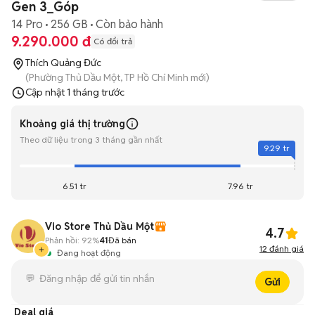
Gen 3_Góp
14 Pro
256 GB
Còn bảo hành
9.290.000 đ
Có đổi trả
Thích Quảng Đức
(Phường Thủ Dầu Một, TP Hồ Chí Minh mới)
Cập nhật
1 tháng trước
Khoảng giá thị trường
Theo dữ liệu trong 3 tháng gần nhất
9.29 tr
6.51 tr
7.96 tr
Vio Store Thủ Dầu Một
4.7
Phản hồi:
92%
41
Đã bán
12
đánh giá
Đang hoạt động
Gửi
Deal giá