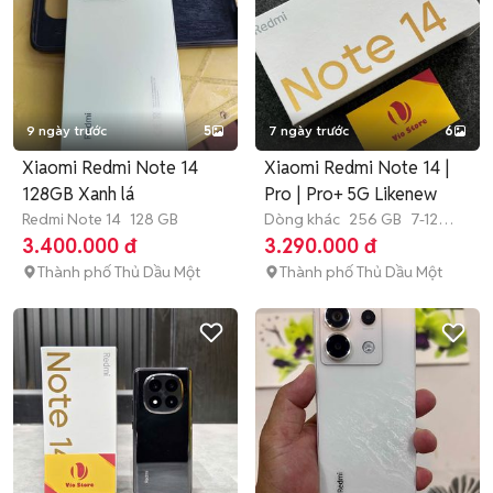
9 ngày trước
5
7 ngày trước
6
Xiaomi Redmi Note 14
Xiaomi Redmi Note 14 |
128GB Xanh lá
Pro | Pro+ 5G Likenew
Redmi Note 14
128 GB
Dòng khác
256 GB
7-12
tháng
3.400.000 đ
3.290.000 đ
Thành phố Thủ Dầu Một
Thành phố Thủ Dầu Một