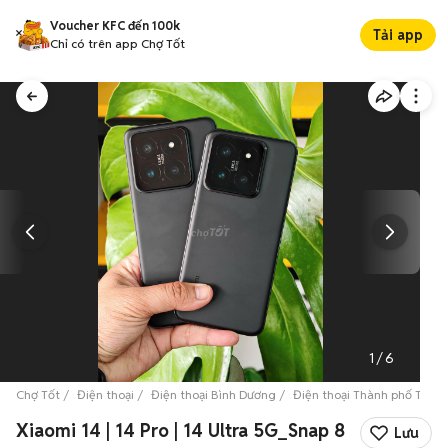
Voucher KFC đến 100k
Tải app
Chỉ có trên app Chợ Tốt
1
/
6
Chợ Tốt
Điện thoại
Điện thoại Bình Dương
Điện thoại Thành phố Thủ 
Xiaomi 14 | 14 Pro | 14 Ultra 5G_Snap 8
Lưu