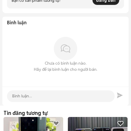
Bạn có sản phẩm tương tự?
Đăng bán
🌿  Bao đổi 1 đổi 1 trong 30 ngày sử dụng

🌿  Bảo hành 12 tháng PHẦN CỨNG

🌿 Hỗ trợ phần mềm trọn đời máy

Bình luận
💵 𝐇ỗ 𝐭𝐫ợ 𝐭𝐡𝐚𝐧𝐡 𝐭𝐨á𝐧

☑️ Trả góp 0% với thẻ tín Dụng của hơn 20 Ngân hàng trong 
nước và Quốc Tế

☑️  Hỗ trợ trả góp Qua Công ty Tài Chính  lãi suất thấp ,Xét 
duyệt nhanh , thủ tục đơn giản

☑️ Hỗ trợ Quẹt thẻ thanh toán Với mọi Loại thẻ ATM ,Visa, 
Chưa có bình luận nào.
Master, JCB...
Hãy để lại bình luận cho người bán.
Tin đăng tương tự