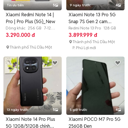
Tin ưu tiên
5
9 ngày trước
4
Xiaomi Redmi Note 14 |
Xiaomi Note 13 Pro 5G
Pro | Pro Plus (5G)_New
Snap 7S Gen 2 cam
Dòng khác
256 GB
7-12
200mp
Redmi Note 13 Pro
128 GB
tháng
3.290.000 đ
3.899.999 đ
Thành phố Thủ Dầu Một
Thành phố Thủ Dầu Một
P. Phú Lợi mới
13 ngày trước
5
5 giờ trước
4
Xiaomi Note 14 Pro Plus
Xiaomi POCO M7 Pro 5G
5G 12GB/512GB chính
256GB Đen