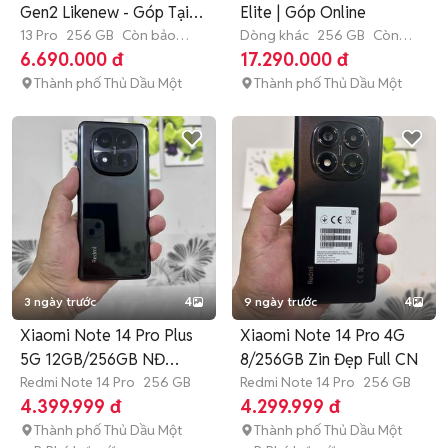
Gen2 Likenew - Góp Tại
Elite | Góp Online
nhà
13 Pro
256 GB
Còn bảo
Dòng khác
256 GB
Còn
hành
bảo hành
6.690.000 đ
17.290.000 đ
Thành phố Thủ Dầu Một
Thành phố Thủ Dầu Một
3 ngày trước
4
9 ngày trước
4
Xiaomi Note 14 Pro Plus
Xiaomi Note 14 Pro 4G
5G 12GB/256GB NĐ
8/256GB Zin Đẹp Full CN
6200Mah
Redmi Note 14 Pro
256 GB
Redmi Note 14 Pro
256 GB
4.399.999 đ
4.299.999 đ
Thành phố Thủ Dầu Một
Thành phố Thủ Dầu Một