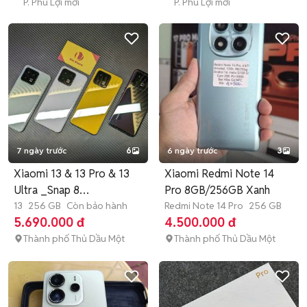
P. Phú Lợi mới
P. Phú Lợi mới
7 ngày trước
6
6 ngày trước
3
Xiaomi 13 & 13 Pro & 13
Xiaomi Redmi Note 14
Ultra _Snap 8
Pro 8GB/256GB Xanh
Gen2_Zinkeng
13
256 GB
Còn bảo hành
Redmi Note 14 Pro
256 GB
5.690.000 đ
4.500.000 đ
Thành phố Thủ Dầu Một
Thành phố Thủ Dầu Một