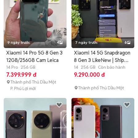
9 ngày trước
4
7 ngày trước
6
Xiaomi 14 Pro 5G 8 Gen 3
Xiaomi 14 5G Snapdragon
12GB/256GB Cam Leica
8 Gen 3 LikeNew | Ship
14 Pro
256 GB
COD
14
256 GB
Còn bảo hành
7.399.999 đ
9.290.000 đ
Thành phố Thủ Dầu Một
Thành phố Thủ Dầu Một
P. Phú Lợi mới