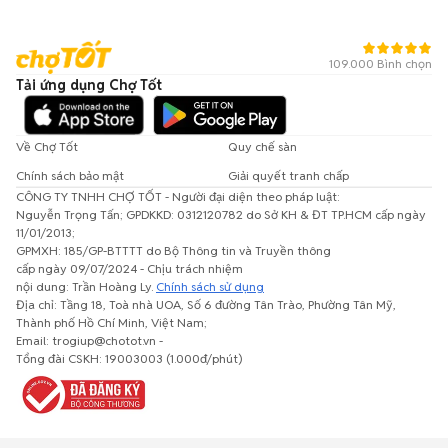
109.000 Bình chọn
Tải ứng dụng Chợ Tốt
Về Chợ Tốt
Quy chế sàn
Chính sách bảo mật
Giải quyết tranh chấp
CÔNG TY TNHH CHỢ TỐT - Người đại diện theo pháp luật:
Nguyễn Trọng Tấn; GPDKKD: 0312120782 do Sở KH & ĐT TP.HCM cấp ngày
11/01/2013;
GPMXH: 185/GP-BTTTT do Bộ Thông tin và Truyền thông
cấp ngày 09/07/2024 - Chịu trách nhiệm
nội dung: Trần Hoàng Ly.
Chính sách sử dụng
Địa chỉ: Tầng 18, Toà nhà UOA, Số 6 đường Tân Trào, Phường Tân Mỹ,
Thành phố Hồ Chí Minh, Việt Nam;
Email: trogiup@chotot.vn -
Tổng đài CSKH: 19003003 (1.000đ/phút)