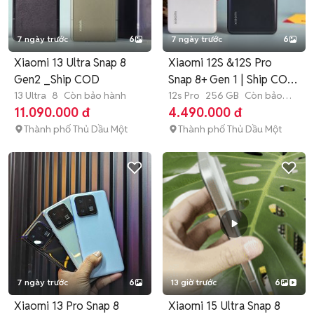
7 ngày trước
6
7 ngày trước
6
Xiaomi 13 Ultra Snap 8
Xiaomi 12S &12S Pro
Gen2 _Ship COD
Snap 8+ Gen 1 | Ship COD
13 Ultra
8
Còn bảo hành
- Góp
12s Pro
256 GB
Còn bảo
hành
11.090.000 đ
4.490.000 đ
Thành phố Thủ Dầu Một
Thành phố Thủ Dầu Một
7 ngày trước
6
13 giờ trước
6
Xiaomi 13 Pro Snap 8
Xiaomi 15 Ultra Snap 8