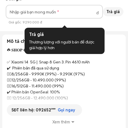
Trả giá
Nhập giá bạn mong muốn
đ
Giá gốc:
9.290.000 đ
Trả giá
Mô tả chi tiết
Thương lượng với người bán để được 
giá hợp lý hơn
☘️ 𝐒𝐇𝐎𝐏 𝐂Ó 𝐁Á𝐍 𝐓𝐑Ả 𝐆Ó𝐏 𝐎𝐍𝐋𝐈𝐍𝐄 ☘️ 

✅ Xiaomi 14  5G |  Snap 8 Gen 3. Pin 4610 mAh

✔️  Phiên bản đã qua sử dụng 

👉🏾8/256GB - 9.990K (99%) - 9.290K (97%)

👉🏾12/256GB - 10.490.000 (99%)

👉🏾16/512GB - 11.490.000 (99%)

✔️ Phiên bản OpenSeal  100% 

👉🏾 12/256GB - 12.490.000 (100%)

SĐT liên hệ:
092652***
✅ Xiaomi 14 Pro 5G |  Snap 8 Gen 3. Pin 4880 mAh

Gọi ngay
✔️  Phiên bản đã qua sử dụng 

👉🏾 12/256GB - 10.990.000 (99%) 

Xem thêm