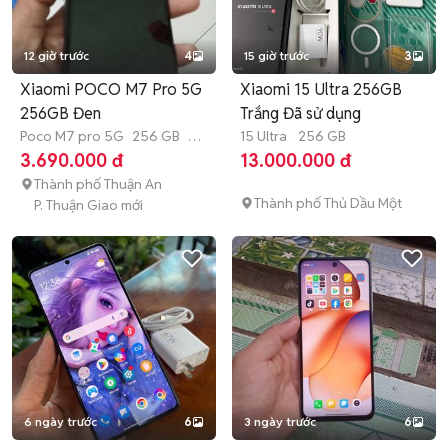
12 giờ trước
4
15 giờ trước
3
Xiaomi POCO M7 Pro 5G
Xiaomi 15 Ultra 256GB
256GB Đen
Trắng Đã sử dụng
Poco M7 pro 5G
256 GB
4-
15 Ultra
256 GB
6 tháng
3.690.000 đ
13.000.000 đ
Thành phố Thuận An
Thành phố Thủ Dầu Một
P. Thuận Giao mới
6 ngày trước
6
3 ngày trước
6