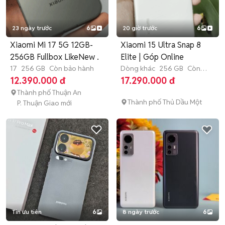
23 ngày trước
6
20 giờ trước
6
Xiaomi Mi 17 5G 12GB-
Xiaomi 15 Ultra Snap 8
256GB Fullbox LikeNew .
Elite | Góp Online
17
256 GB
Còn bảo hành
Dòng khác
256 GB
Còn
bảo hành
12.390.000 đ
17.290.000 đ
Thành phố Thuận An
Thành phố Thủ Dầu Một
P. Thuận Giao mới
Tin ưu tiên
6
8 ngày trước
6