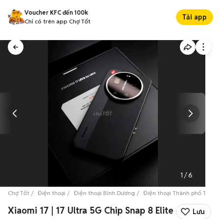
Voucher KFC đến 100k
Tải app
Chỉ có trên app Chợ Tốt
1
/
6
Chợ Tốt
Điện thoại
Điện thoại Bình Dương
Điện thoại Thành phố Thủ 
Xiaomi 17 | 17 Ultra 5G Chip Snap 8 Elite
Lưu