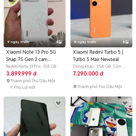
9 ngày trước
4
8 ngày trước
6
Xiaomi Note 13 Pro 5G
Xiaomi Redmi Turbo 5 |
Snap 7S Gen 2 cam
Turbo 5 Max Newseal
200mp
Redmi Note 13 Pro
128 GB
Dòng khác
256 GB
Còn
bảo hành
3.899.999 đ
7.290.000 đ
Thành phố Thủ Dầu Một
Thành phố Thủ Dầu Một
P. Phú Lợi mới