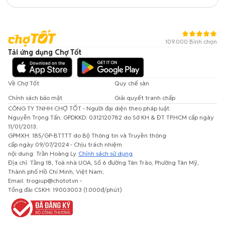
109.000 Bình chọn
Tải ứng dụng Chợ Tốt
Về Chợ Tốt
Quy chế sàn
Chính sách bảo mật
Giải quyết tranh chấp
CÔNG TY TNHH CHỢ TỐT - Người đại diện theo pháp luật:
Nguyễn Trọng Tấn; GPDKKD: 0312120782 do Sở KH & ĐT TP.HCM cấp ngày
11/01/2013;
GPMXH: 185/GP-BTTTT do Bộ Thông tin và Truyền thông
cấp ngày 09/07/2024 - Chịu trách nhiệm
nội dung: Trần Hoàng Ly.
Chính sách sử dụng
Địa chỉ: Tầng 18, Toà nhà UOA, Số 6 đường Tân Trào, Phường Tân Mỹ,
Thành phố Hồ Chí Minh, Việt Nam;
Email: trogiup@chotot.vn -
Tổng đài CSKH: 19003003 (1.000đ/phút)