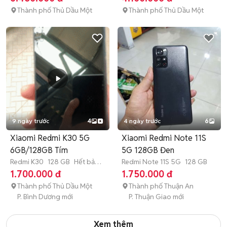
Thành phố Thủ Dầu Một
Thành phố Thủ Dầu Một
9 ngày trước
4
4 ngày trước
6
Xiaomi Redmi K30 5G
Xiaomi Redmi Note 11S
6GB/128GB Tím
5G 128GB Đen
Redmi K30
128 GB
Hết bảo
Redmi Note 11S 5G
128 GB
hành
1.700.000 đ
1.750.000 đ
Thành phố Thủ Dầu Một
Thành phố Thuận An
P. Bình Dương mới
P. Thuận Giao mới
Xem thêm