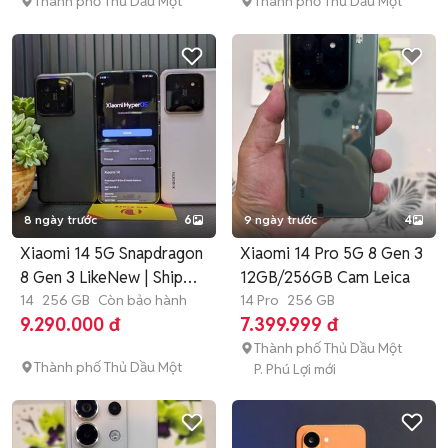
Thành phố Thủ Dầu Một
Thành phố Thủ Dầu Một
8 ngày trước
6
9 ngày trước
4
Xiaomi 14 5G Snapdragon
Xiaomi 14 Pro 5G 8 Gen 3
8 Gen 3 LikeNew | Ship
12GB/256GB Cam Leica
COD
14
256 GB
Còn bảo hành
14 Pro
256 GB
9.290.000 đ
7.399.999 đ
Thành phố Thủ Dầu Một
Thành phố Thủ Dầu Một
P. Phú Lợi mới