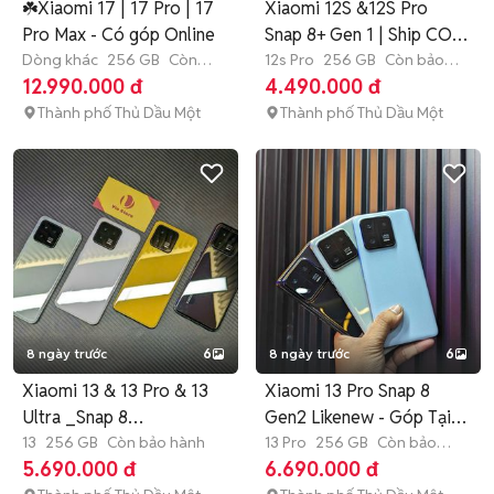
☘️Xiaomi 17 | 17 Pro | 17
Xiaomi 12S &12S Pro
Pro Max - Có góp Online
Snap 8+ Gen 1 | Ship COD
Dòng khác
256 GB
Còn
- Góp
12s Pro
256 GB
Còn bảo
bảo hành
hành
12.990.000 đ
4.490.000 đ
Thành phố Thủ Dầu Một
Thành phố Thủ Dầu Một
8 ngày trước
6
8 ngày trước
6
Xiaomi 13 & 13 Pro & 13
Xiaomi 13 Pro Snap 8
Ultra _Snap 8
Gen2 Likenew - Góp Tại
Gen2_Zinkeng
13
256 GB
Còn bảo hành
nhà
13 Pro
256 GB
Còn bảo
hành
5.690.000 đ
6.690.000 đ