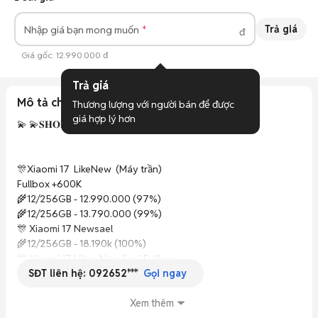
Trả giá
Nhập giá bạn mong muốn
đ
Giá gốc:
12.990.000 đ
Trả giá
Mô tả chi tiết
Thương lượng với người bán để được 
giá hợp lý hơn
💫 💫𝐒𝐇𝐎𝐏 𝐂Ó 𝐁Á𝐍 𝐓𝐑Ả 𝐆Ó𝐏 𝐎𝐍𝐋𝐈𝐍𝐄💫💫

🎊Xiaomi 17  LikeNew  (Máy trần) 

Fullbox +600K

🌾12/256GB - 12.990.000 (97%)

🌾12/256GB - 13.790.000 (99%)

🎊 Xiaomi 17 Newsael 

🌾12/256GB - 18.190k (100%)

🎊 Xiaomi 17 Ultra  New Seal Fullbox

SĐT liên hệ:
092652***
12/512 - 28.490.000đ

Gọi ngay
🎊Xiaomi 17 Ultra by Leica  New Seal Fullbox

16/512 - 33.490.000đ

Xem thêm