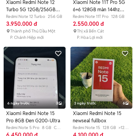
Xiaomi Redmi Note 12
Xiaomi Note 11T Pro 5G
Turbo 5G 12GB/256GB
6+6 128GB màn 144hz
Đen
Redmi Note 12 Turbo
256 GB
2550
Redmi Note 11T Pro
128 GB
3.950.000 đ
2.550.000 đ
Thành phố Thủ Dầu Một
Thị xã Bến Cát
P. Chánh Hiệp mới
P. Hòa Lợi mới
6 ngày trước
3
2 ngày trước
6
Xiaomi Redmi Note 15
Xiaomi Redmi Note 15
Pro 8GB Đen G200-Ultra
newseal fullbox
Redmi Note 5 Pro
8 GB
Còn
Redmi Note 15
128 GB
>12
bảo hành
tháng
6.450.000 đ
4.100.000 đ