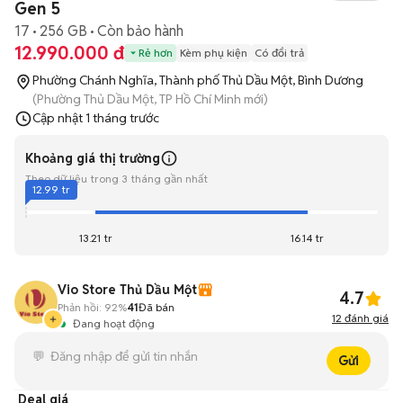
Gen 5
17
256 GB
Còn bảo hành
12.990.000 đ
Rẻ hơn
Kèm phụ kiện
Có đổi trả
Phường Chánh Nghĩa, Thành phố Thủ Dầu Một, Bình Dương
(Phường Thủ Dầu Một, TP Hồ Chí Minh mới)
Cập nhật
1 tháng trước
Khoảng giá thị trường
Theo dữ liệu trong 3 tháng gần nhất
12.99 tr
13.21 tr
16.14 tr
Vio Store Thủ Dầu Một
4.7
Phản hồi:
92%
41
Đã bán
12
đánh giá
Đang hoạt động
Gửi
Deal giá