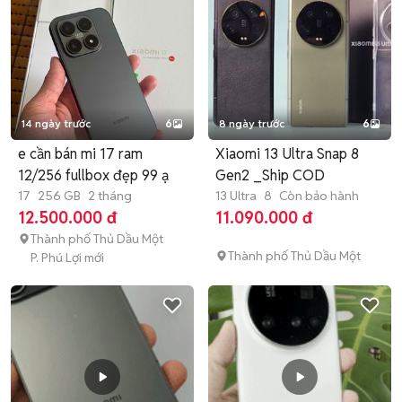
14 ngày trước
6
8 ngày trước
6
e cần bán mi 17 ram
Xiaomi 13 Ultra Snap 8
12/256 fullbox đẹp 99 ạ
Gen2 _Ship COD
17
256 GB
2 tháng
13 Ultra
8
Còn bảo hành
12.500.000 đ
11.090.000 đ
Thành phố Thủ Dầu Một
Thành phố Thủ Dầu Một
P. Phú Lợi mới