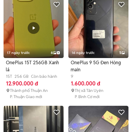
17 ngày trước
6
16 ngày trước
5
OnePlus 15T 256GB Xanh
OnePlus 9 5G Đen Hỏng
lá
main
15T
256 GB
Còn bảo hành
9
12.900.000 đ
1.600.000 đ
Thành phố Thuận An
Thị xã Tân Uyên
P. Thuận Giao mới
P. Bình Cơ mới