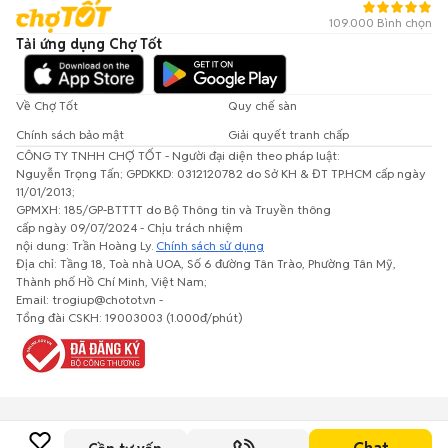
109.000 Bình chọn
Tải ứng dụng Chợ Tốt
Về Chợ Tốt
Quy chế sàn
Chính sách bảo mật
Giải quyết tranh chấp
CÔNG TY TNHH CHỢ TỐT - Người đại diện theo pháp luật:
Nguyễn Trọng Tấn; GPDKKD: 0312120782 do Sở KH & ĐT TP.HCM cấp ngày
11/01/2013;
GPMXH: 185/GP-BTTTT do Bộ Thông tin và Truyền thông
cấp ngày 09/07/2024 - Chịu trách nhiệm
nội dung: Trần Hoàng Ly.
Chính sách sử dụng
Địa chỉ: Tầng 18, Toà nhà UOA, Số 6 đường Tân Trào, Phường Tân Mỹ,
Thành phố Hồ Chí Minh, Việt Nam;
Email: trogiup@chotot.vn -
Tổng đài CSKH: 19003003 (1.000đ/phút)