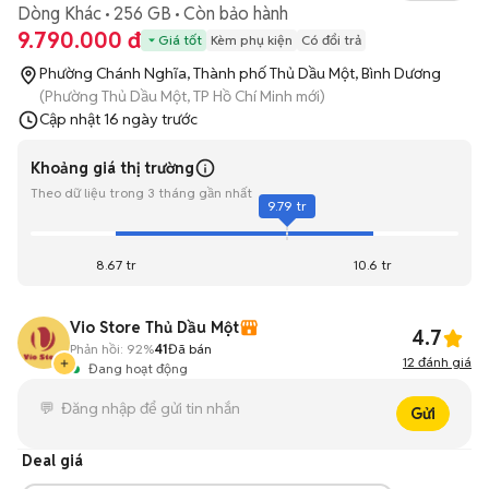
Dòng Khác
256 GB
Còn bảo hành
9.790.000 đ
Giá tốt
Kèm phụ kiện
Có đổi trả
Phường Chánh Nghĩa, Thành phố Thủ Dầu Một, Bình Dương
(Phường Thủ Dầu Một, TP Hồ Chí Minh mới)
Cập nhật
16 ngày trước
Khoảng giá thị trường
Theo dữ liệu trong 3 tháng gần nhất
9.79 tr
8.67 tr
10.6 tr
Vio Store Thủ Dầu Một
4.7
Phản hồi:
92%
41
Đã bán
12
đánh giá
Đang hoạt động
Gửi
Deal giá