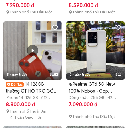
bảo hành
7.290.000 đ
8.590.000 đ
Thành phố Thủ Dầu Một
Thành phố Thủ Dầu Một
5 ngày trước
5
2 ngày trước
6
14 128GB
❇️Realme GT6 5G New
thường QT HỖ TRỢ GÓP
100% Nobox - Góp
BAO NỢ XÂU🥰🥎Z
iPhone 14
128 GB
7-12
Online
Dòng khác
256 GB
>12
tháng
tháng
8.800.000 đ
7.090.000 đ
Thành phố Thuận An
Thành phố Thủ Dầu Một
P. Thuận Giao mới