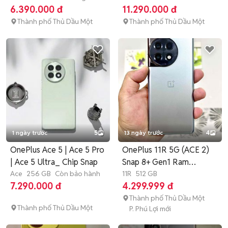
6.390.000 đ
11.290.000 đ
Thành phố Thủ Dầu Một
Thành phố Thủ Dầu Một
1 ngày trước
5
13 ngày trước
4
OnePlus Ace 5 | Ace 5 Pro
OnePlus 11R 5G (ACE 2)
| Ace 5 Ultra_ Chip Snap
Snap 8+ Gen1 Ram
Ace
256 GB
Còn bảo hành
16GB/512GB
11R
512 GB
7.290.000 đ
4.299.999 đ
Thành phố Thủ Dầu Một
Thành phố Thủ Dầu Một
P. Phú Lợi mới