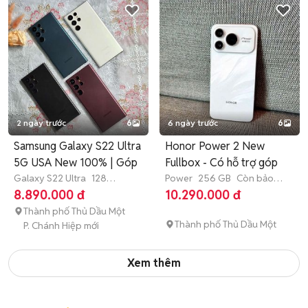
2 ngày trước
6
6 ngày trước
6
Samsung Galaxy S22 Ultra
Honor Power 2 New
5G USA New 100% | Góp
Fullbox - Có hỗ trợ góp
Galaxy S22 Ultra
128
Power
256 GB
Còn bảo
GB
Còn bảo hành
hành
8.890.000 đ
10.290.000 đ
Thành phố Thủ Dầu Một
Thành phố Thủ Dầu Một
P. Chánh Hiệp mới
Xem thêm