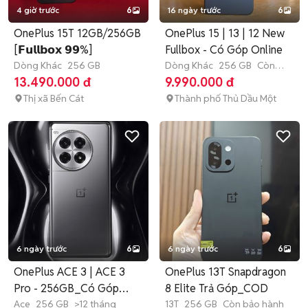
4 giờ trước
6
16 ngày trước
6
OnePlus 15T 12GB/256GB
OnePlus 15 | 13 | 12 New
[𝗙𝘂𝗹𝗹𝗯𝗼𝘅 𝟵𝟵%]
Fullbox - Có Góp Online
Dòng Khác
256 GB
Dòng Khác
256 GB
Còn
bảo hành
13.490.000 đ
9.990.000 đ
Thị xã Bến Cát
Thành phố Thủ Dầu Một
6 ngày trước
6
6 ngày trước
6
OnePlus ACE 3 | ACE 3
OnePlus 13T Snapdragon
Pro - 256GB_Có Góp
8 Elite Trả Góp_COD
Online
Ace
256 GB
>12 tháng
13T
256 GB
Còn bảo hành