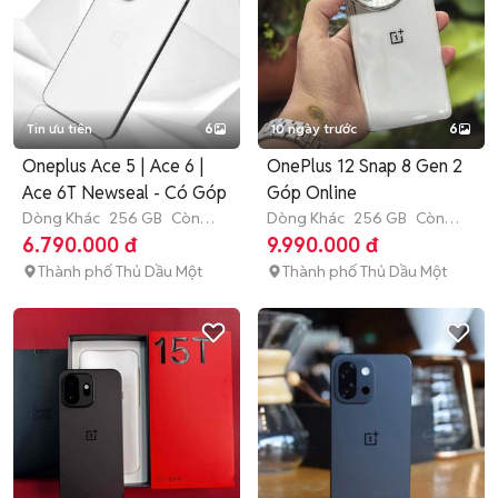
Tin ưu tiên
6
10 ngày trước
6
Oneplus Ace 5 | Ace 6 |
OnePlus 12 Snap 8 Gen 2
Ace 6T Newseal - Có Góp
Góp Online
Dòng Khác
256 GB
Còn
Dòng Khác
256 GB
Còn
bảo hành
bảo hành
6.790.000 đ
9.990.000 đ
Thành phố Thủ Dầu Một
Thành phố Thủ Dầu Một