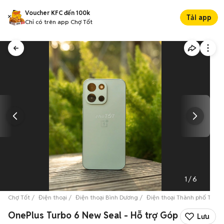
Voucher KFC đến 100k
Tải app
Chỉ có trên app Chợ Tốt
1
/
6
Chợ Tốt
Điện thoại
Điện thoại Bình Dương
Điện thoại Thành phố Thủ 
OnePlus Turbo 6 New Seal - Hỗ trợ Góp
Lưu