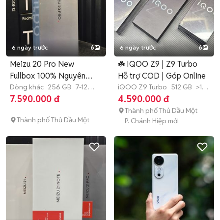
6 ngày trước
6
6 ngày trước
6
Meizu 20 Pro New
☘️ IQOO Z9 | Z9 Turbo
Fullbox 100% Nguyên
Hỗ trợ COD | Góp Online
Seal Xịn-Góp
Dòng khác
256 GB
7-12
iQOO Z9 Turbo
512 GB
>12
tháng
tháng
7.590.000 đ
4.590.000 đ
Thành phố Thủ Dầu Một
Thành phố Thủ Dầu Một
P. Chánh Hiệp mới