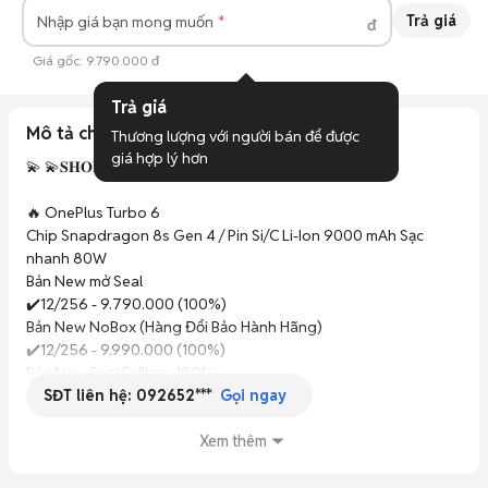
Trả giá
Nhập giá bạn mong muốn
đ
Giá gốc:
9.790.000 đ
Trả giá
Mô tả chi tiết
Thương lượng với người bán để được 
giá hợp lý hơn
💫 💫𝐒𝐇𝐎𝐏 𝐂Ó 𝐁Á𝐍 𝐓𝐑Ả 𝐆Ó𝐏 𝐎𝐍𝐋𝐈𝐍𝐄💫💫

🔥 OnePlus Turbo 6  

Chip Snapdragon 8s Gen 4 / Pin Si/C Li-Ion 9000 mAh Sạc 
nhanh 80W

Bản New mở Seal

✔️12/256 - 9.790.000 (100%)

Bản New NoBox (Hàng Đổi Bảo Hành Hãng)

✔️12/256 - 9.990.000 (100%)

Bản New Seal Fullbox 100%

SĐT liên hệ:
092652***
✔️ 12/256 - 10.490.000(100%)

Gọi ngay
Xem thêm
💢 𝐕𝐢𝐨 𝐒𝐭𝐨𝐫𝐞 cam kết chỉ bán hàng nguyên bản :

✔️ Main Zin , Màn zin ,chưa sửa chữa
