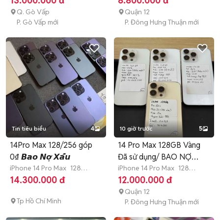
13.000.000 đ
8.800.000 đ
Q. Gò Vấp
Quận 12
P. Gò Vấp mới
P. Đông Hưng Thuận mới
Tin tiêu biểu
4
10 giờ trước
5
14Pro Max 128/256 góp
14 Pro Max 128GB Vàng
0₫ 𝘽𝙖𝙤 𝙉𝙤̛̣ 𝙓𝙖̂́𝙪
Đã sử dụng/ BAO NỢ
iPhone 14 Pro Max
128
XẤU
iPhone 14 Pro Max
128
GB
Hết bảo hành
GB
Hết bảo hành
14.300.000 đ
12.000.000 đ
Quận 12
Tp Hồ Chí Minh
P. Đông Hưng Thuận mới