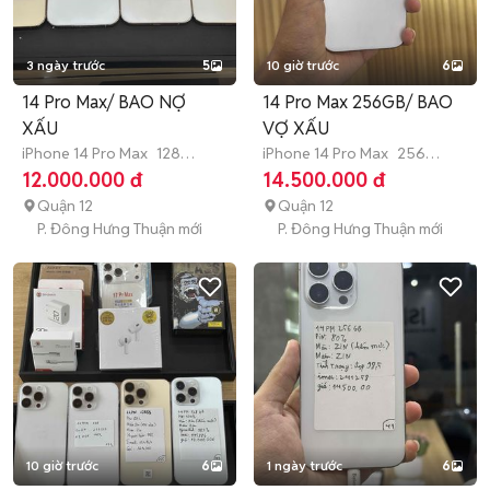
3 ngày trước
5
10 giờ trước
6
14 Pro Max/ BAO NỢ
14 Pro Max 256GB/ BAO
XẤU
VỢ XẤU
iPhone 14 Pro Max
128
iPhone 14 Pro Max
256
GB
Hết bảo hành
GB
Hết bảo hành
12.000.000 đ
14.500.000 đ
Quận 12
Quận 12
P. Đông Hưng Thuận mới
P. Đông Hưng Thuận mới
10 giờ trước
6
1 ngày trước
6