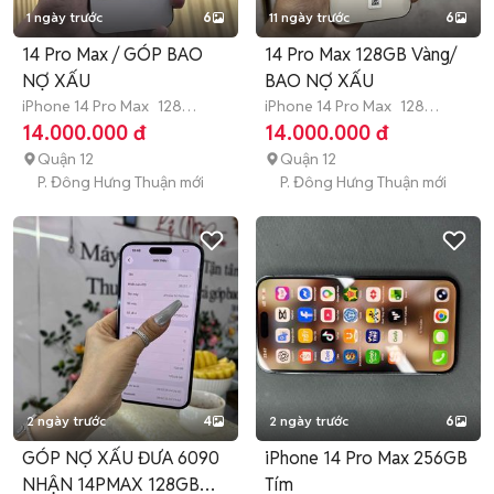
1 ngày trước
6
11 ngày trước
6
14 Pro Max / GÓP BAO
14 Pro Max 128GB Vàng/
NỢ XẤU
BAO NỢ XẤU
iPhone 14 Pro Max
128
iPhone 14 Pro Max
128
GB
Hết bảo hành
GB
Hết bảo hành
14.000.000 đ
14.000.000 đ
Quận 12
Quận 12
P. Đông Hưng Thuận mới
P. Đông Hưng Thuận mới
2 ngày trước
4
2 ngày trước
6
GÓP NỢ XẤU ĐƯA 6090
iPhone 14 Pro Max 256GB
NHẬN 14PMAX 128GB
Tím