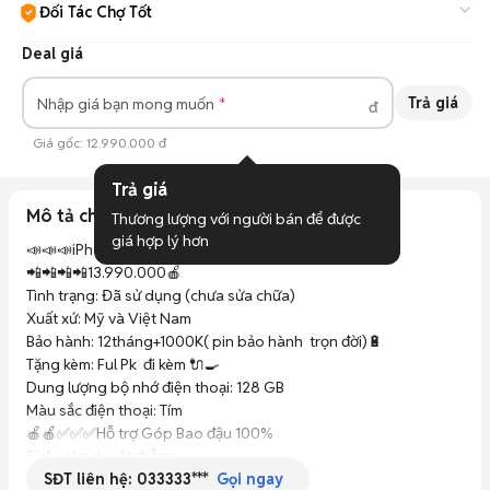
Đối Tác Chợ Tốt
Cam kết hàng đúng mô tả, bảo hành ít nhất 3 tháng, hỗ trợ đổi
Deal giá
trả.
Tìm hiểu thêm
Trả giá
Nhập giá bạn mong muốn
đ
Giá gốc:
12.990.000 đ
Trả giá
Mô tả chi tiết
Thương lượng với người bán để được 
giá hợp lý hơn
📣📣📣iPhone 14 Pro Max 128GB Tím Quốc tế      

📲📲📲📲13.990.000🍎

Tình trạng: Đã sử dụng (chưa sửa chữa)

Xuất xứ: Mỹ và Việt Nam 

Bảo hành: 12tháng+1000K( pin bảo hành  trọn đời)🔋

Tặng kèm: Ful Pk  đi kèm 🔌🍳

Dung lượng bộ nhớ điện thoại: 128 GB

Màu sắc điện thoại: Tím

🍎🍎✅✅✅Hỗ trợ Góp Bao đậu 100%

Sinh viên duyệt thẳng

SĐT liên hệ:
033333***
Nợ xấu trả trước tầm 7TR
Gọi ngay