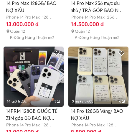
14 Pro Max 128GB/ BAO
14 Pro Max 256 mực siu
NỢ XẤU
nhỏ / TRẢ GÓP BAO NỢ
iPhone 14 Pro Max
128
XẤU
iPhone 14 Pro Max
256
GB
Hết bảo hành
GB
Hết bảo hành
13.000.000 đ
14.500.000 đ
Quận 12
Quận 12
P. Đông Hưng Thuận mới
P. Đông Hưng Thuận mới
14 giờ trước
3
3 ngày trước
6
14PRM 128GB QUỐC TẾ
14 Pro 128GB Vàng/ BAO
ZIN góp 0Đ BAO NỢ
NỢ XẤU
XẤU
iPhone 14 Pro Max
128
iPhone 14 Pro Max
128
GB
>12 tháng
GB
Hết bảo hành