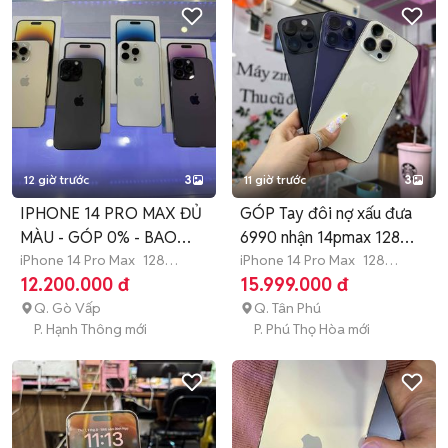
12 giờ trước
3
11 giờ trước
3
IPHONE 14 PRO MAX ĐỦ
GÓP Tay đôi nợ xấu đưa
MÀU - GÓP 0% - BAO
6990 nhận 14pmax 128
NỢ XẤU
iPhone 14 Pro Max
128
zinall
iPhone 14 Pro Max
128
GB
7-12 tháng
GB
>12 tháng
12.200.000 đ
15.999.000 đ
Q. Gò Vấp
Q. Tân Phú
P. Hạnh Thông mới
P. Phú Thọ Hòa mới