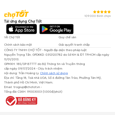
109.000 Bình chọn
Tải ứng dụng Chợ Tốt
Về Chợ Tốt
Quy chế sàn
Chính sách bảo mật
Giải quyết tranh chấp
CÔNG TY TNHH CHỢ TỐT - Người đại diện theo pháp luật:
Nguyễn Trọng Tấn; GPDKKD: 0312120782 do Sở KH & ĐT TP.HCM cấp ngày
11/01/2013;
GPMXH: 185/GP-BTTTT do Bộ Thông tin và Truyền thông
cấp ngày 09/07/2024 - Chịu trách nhiệm
nội dung: Trần Hoàng Ly.
Chính sách sử dụng
Địa chỉ: Tầng 18, Toà nhà UOA, Số 6 đường Tân Trào, Phường Tân Mỹ,
Thành phố Hồ Chí Minh, Việt Nam;
Email: trogiup@chotot.vn -
Tổng đài CSKH: 19003003 (1.000đ/phút)