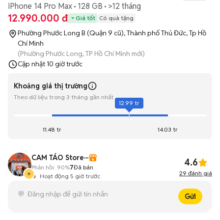
iPhone 14 Pro Max
128 GB
>12 tháng
12.990.000 đ
Giá tốt
Có quà tặng
Phường Phước Long B (Quận 9 cũ), Thành phố Thủ Đức, Tp Hồ
Chí Minh
(Phường Phước Long, TP Hồ Chí Minh mới)
Cập nhật
10 giờ trước
Khoảng giá thị trường
Theo dữ liệu trong 3 tháng gần nhất
12.99 tr
11.48 tr
14.03 tr
CAM TÁO Store···
4.6
Phản hồi:
90%
7
Đã bán
29
đánh giá
Hoạt động 5 giờ trước
Gửi