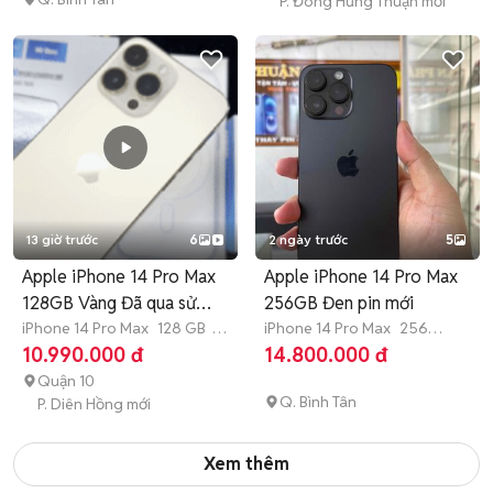
P. Đông Hưng Thuận mới
13 giờ trước
6
2 ngày trước
5
Apple iPhone 14 Pro Max
Apple iPhone 14 Pro Max
128GB Vàng Đã qua sử
256GB Đen pin mới
dụng
iPhone 14 Pro Max
128 GB
3
iPhone 14 Pro Max
256
tháng
GB
>12 tháng
10.990.000 đ
14.800.000 đ
Quận 10
Q. Bình Tân
P. Diên Hồng mới
Xem thêm