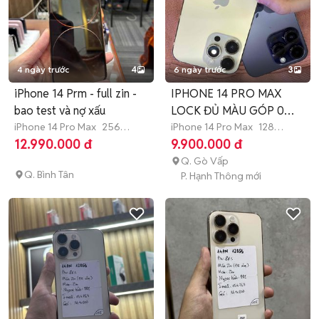
4 ngày trước
4
6 ngày trước
3
iPhone 14 Prm - full zin -
IPHONE 14 PRO MAX
bao test và nợ xấu
LOCK ĐỦ MÀU GÓP 0%
iPhone 14 Pro Max
256
BAO NỢ XẤU
iPhone 14 Pro Max
128
GB
>12 tháng
GB
Còn bảo hành
12.990.000 đ
9.900.000 đ
Q. Gò Vấp
Q. Bình Tân
P. Hạnh Thông mới