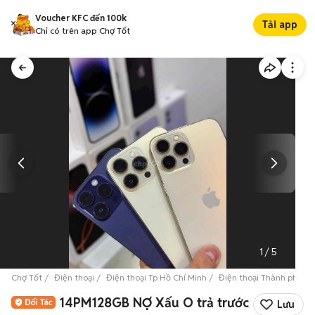
Voucher KFC đến 100k
Tải app
Chỉ có trên app Chợ Tốt
1
/
5
Chợ Tốt
Điện thoại
Điện thoại Tp Hồ Chí Minh
Điện thoại Thành phố T
14PM128GB NỢ Xấu O trả trước
Lưu