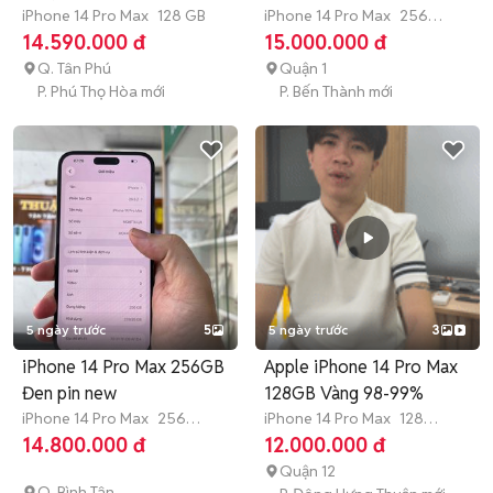
ZINALL QTẾ
iPhone 14 Pro Max
128 GB
iPhone 14 Pro Max
256
GB
Hết bảo hành
14.590.000 đ
15.000.000 đ
Q. Tân Phú
Quận 1
P. Phú Thọ Hòa mới
P. Bến Thành mới
5 ngày trước
5
5 ngày trước
3
iPhone 14 Pro Max 256GB
Apple iPhone 14 Pro Max
Đen pin new
128GB Vàng 98-99%
iPhone 14 Pro Max
256
iPhone 14 Pro Max
128
GB
>12 tháng
GB
Hết bảo hành
14.800.000 đ
12.000.000 đ
Quận 12
Q. Bình Tân