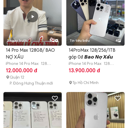
2 ngày trước
5
Tin tiêu biểu
4
14 Pro Max 128GB/ BAO
14ProMax 128/256/1TB
NỢ XẤU
góp 0₫ 𝘽𝙖𝙤 𝙉𝙤̛̣ 𝙓𝙖̂́𝙪
iPhone 14 Pro Max
128
iPhone 14 Pro Max
128
GB
Hết bảo hành
GB
Hết bảo hành
12.000.000 đ
13.900.000 đ
Quận 12
Tp Hồ Chí Minh
P. Đông Hưng Thuận mới